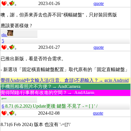
2023-01-26
quote
0
0
噢，謝，但弄來弄去也弄不回"橫幅鍵盤"，只好裝回舊版
應該要甚樣做 ?
eliu
5
2023-01-27
quote
0
0
已推出新版，看是否符合需求。
- 新選項「固定橫直幅鍵盤配置」取代原有的「固定直幅鍵盤」
覺得Android中文輸入法(注音、倉頡)不易輸入？→ gcin Android
手機照相看照片不方便？→ AndCamera
覺得鬧鐘/行事曆有改進的空間？→ AndAlarm
guest
6
8.71 (6.2.202) Update更後 鍵盤 不見了 - = [ ] ' /
2024-02-08
quote
0
0
8.71(6 Feb 2024) 版本 也沒有 '-=[]'\'