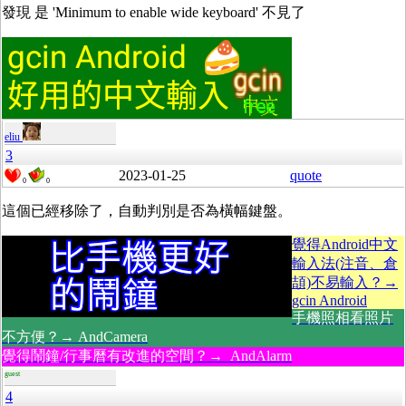
發現 是 'Minimum to enable wide keyboard' 不見了
eliu
3
2023-01-25
quote
0
0
這個已經移除了，自動判別是否為橫幅鍵盤。
覺得Android中文
輸入法(注音、倉
頡)不易輸入？→
gcin Android
手機照相看照片
不方便？→ AndCamera
覺得鬧鐘/行事曆有改進的空間？→ AndAlarm
guest
4