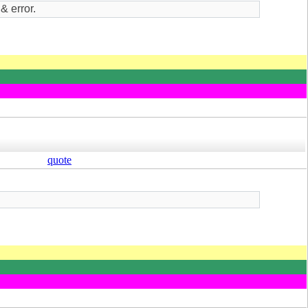
ror.
quote