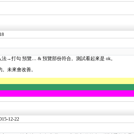
18
→gtab輸入法→打勾 預覽… & 預覽部份符合。測試看起來是 ok。
卡的。未來會改善。
015-12-22