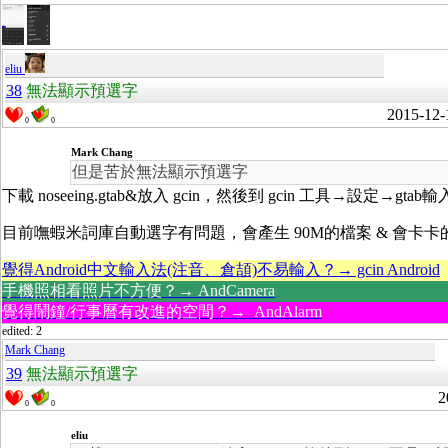
eliu
38
無法顯示預選字
2015-12-
0
0
Mark Chang
但是苦於無法顯示預選字
下載 noseeing.gtab&放入 gcin，然後到 gcin 工具→設定
目前嘸蝦米詞庫自動選字有問題，會產生 90M的檔案 & 會卡
覺得Android中文輸入法(注音、倉頡)不易輸入？→ gcin Android
手機照相看照片不方便？→ AndCamera
覺得鬧鐘/行事曆有改進的空間？→ AndAlarm
edited: 2
Mark Chang
39
無法顯示預選字
2
0
0
eliu