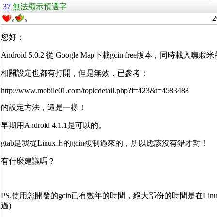
37
無法顯示預選字
2
0
0
您好：
Android 5.0.2 從 Google Map下載gcin fre
相關設定也都有打開，但是無效，已參考：
http://www.mobile01.com/topicdetail.php?f=423&t=4583488
的設定方法，還是一樣！
早期用Android 4.1.1是可以的。
gtab是我從Linux上的gcin複制過來的，所以應該沒有錯才對！
有什麼建議嗎？
PS.使用您開發的gcin已有數年的時間，絕大部份的時間是在Linux
過)