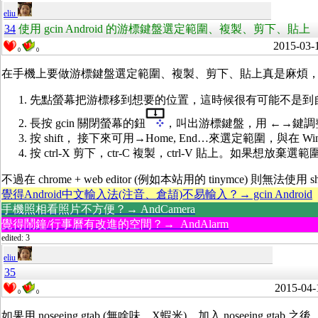
eliu
34
使用 gcin Android 的游標鍵盤選定範圍、複製、剪下、貼上
2015-03-
0
0
在手機上要做游標鍵盤選定範圍、複製、剪下、貼上真是麻煩，很容易
先點螢幕把游標移到想要的位置，這時候很有可能不是到
長按 gcin 關閉螢幕的鈕
，叫出游標鍵盤，用 ←→鍵調整範
按 shift， 接下來可用→Home, End…來選定範圍，與在 Wi
按 ctrl-X 剪下，ctr-C 複製，ctrl-V 貼上。如果想放棄選範圍
不過在 chrome + web editor (例如本站用的 tinymce) 則無法使用
覺得Android中文輸入法(注音、倉頡)不易輸入？→ gcin Android
手機照相看照片不方便？→ AndCamera
覺得鬧鐘/行事曆有改進的空間？→ AndAlarm
edited: 3
eliu
35
2015-04-
0
0
如果用 noseeing.gtab (無啥味、X蝦米)，加入 noseeing.gtab 之後