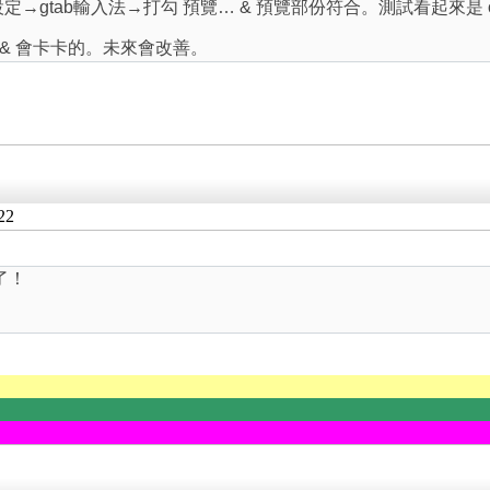
n 工具→設定→gtab輸入法→打勾 預覽… & 預覽部份符合。測試看起來是
 & 會卡卡的。未來會改善。
22
了！