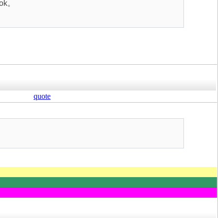
 ok。
quote