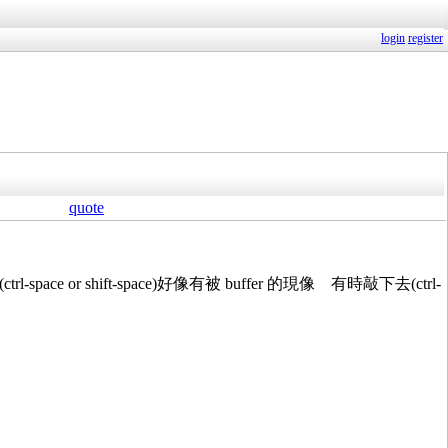
login
register
quote
e or shift-space)好像有被 buffer 的現像 有時敲下去(ctrl-
?