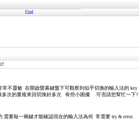
Find
07
e)非常不靈敏 在開啟螢幕鍵盤下可觀察到似乎切換的輸入法的 key (ctrl-spac
如同我連續敲很多次的重複來回切換好多次 有些小困擾 可否請您幫忙一下
敲一兩鍵才能確認現在的輸入法為何 常需要 try & error.