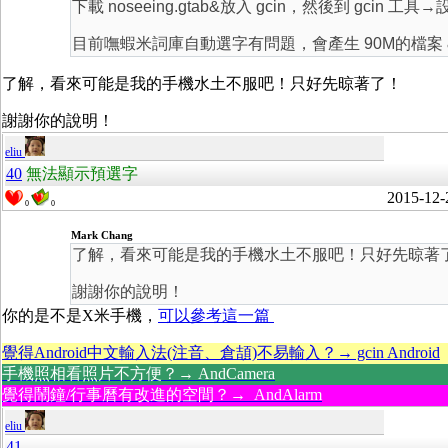
下載 noseeing.gtab&放入 gcin，然後到 gci
目前嘸蝦米詞庫自動選字有問題，會產生 90M的檔案
了解，看來可能是我的手機水土不服吧！只好先晾著了！
謝謝你的說明！
eliu
40
無法顯示預選字
2015-12-
0
0
Mark Chang
了解，看來可能是我的手機水土不服吧！只好先晾著
謝謝你的說明！
你的是不是X米手機，
可以參考這一篇
覺得Android中文輸入法(注音、倉頡)不易輸入？→ gcin Android
手機照相看照片不方便？→ AndCamera
覺得鬧鐘/行事曆有改進的空間？→ AndAlarm
eliu
41