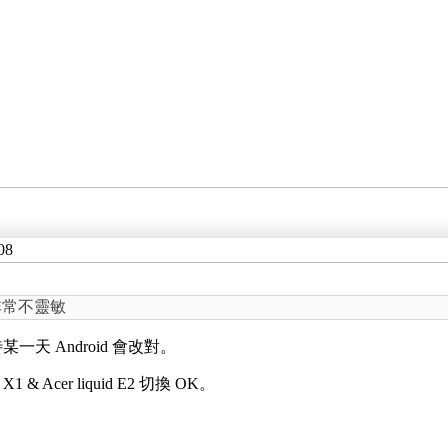
08
e)非常不靈敏
某一天 Android 會改對。
id X1 & Acer liquid E2 切換 OK。