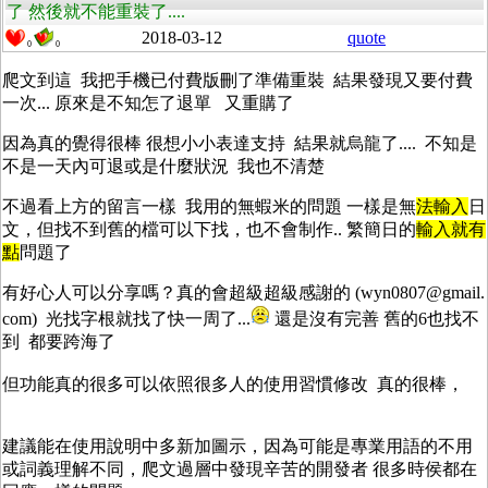
了 然後就不能重裝了....
2018-03-12
quote
0
0
爬文到這 我把手機已付費版刪了準備重裝 結果發現又要付費
一次... 原來是不知怎了退單 又重購了
因為真的覺得很棒 很想小小表達支持 結果就烏龍了.... 不知是
不是一天內可退或是什麼狀況 我也不清楚
不過看上方的留言一樣 我用的無蝦米的問題 一樣是無
法
輸
入
日
文，但找不到舊的檔可以下找，也不會制作.. 繁簡日的
輸
入就有
點
問題了
有好心人可以分享嗎？真的會超級超級感謝的 (wyn0807@gmail.
com) 光找字根就找了快一周了...
還是沒有完善 舊的6也找不
到 都要跨海了
但功能真的很多可以依照很多人的使用習慣修改 真的很棒，
建議能在使用說明中多新加圖示，因為可能是專業用語的不用
或詞義理解不同，爬文過層中發現辛苦的開發者 很多時侯都在