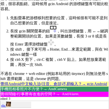
煩，很容易點錯。這時候用 gcin Android 的游標鍵盤有可能比較
容易。
先點螢幕把游標移到想要的位置，這時候很有可能不是到
自己想要的位置，但是接近。
長按 gcin 關閉螢幕的鈕
，叫出游標鍵盤，用 ←→鍵調
整範圍開頭的位置。如果是英數鍵盤，長按 3 or 8 或是長
按 Enter 選擇游標鍵盤
。
按 shift， 接下來可用→Home, End…來選定範圍，與在 Wi
ndows 鍵盤一樣
按 ctrl-X 剪下，ctr-C 複製，ctrl-V 貼上。如果想放棄選範
圍，再按一次 Shift.
不過在 chrome + web editor (例如本站用的 tinymce) 則無法使用 s
hift 選擇範圍，這是 chrome 的問題。
覺得Android中文輸入法(注音、倉頡)不易輸入？→ gcin Android
手機照相看照片不方便？→ AndCamera
覺得鬧鐘/行事曆有改進的空間？→ AndAlarm
edited: 3
eliu