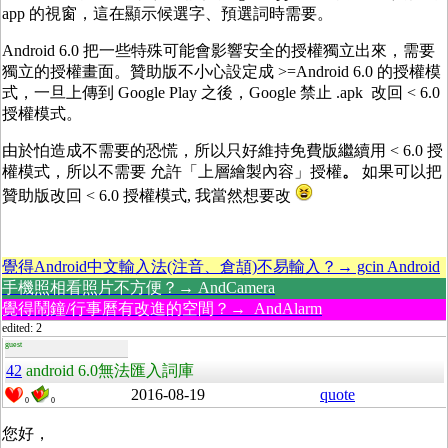
app 的視窗，這在顯示候選字、預選詞時需要。
Android 6.0 把一些特殊可能會影響安全的授權獨立出來，需要
獨立的授權畫面。贊助版不小心設定成 >=Android 6.0 的授權模
式，一旦上傳到 Google Play 之後，Google 禁止 .apk 改回 < 6.0
授權模式。
由於怕造成不需要的恐慌，所以只好維持免費版繼續用 < 6.0 授
權模式，所以不需要 允許「上層繪製內容」授權
。
如果可以把
贊助版改回 < 6.0 授權模式, 我當然想要改
覺得Android中文輸入法(注音、倉頡)不易輸入？→ gcin Android
手機照相看照片不方便？→ AndCamera
覺得鬧鐘/行事曆有改進的空間？→ AndAlarm
edited: 2
guest
42
android 6.0無法匯入詞庫
2016-08-19
quote
0
0
您好，