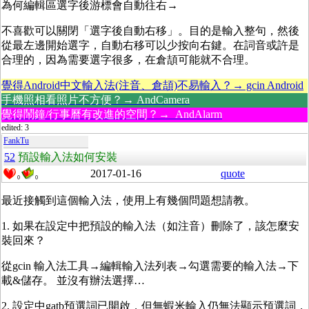
為何編輯區選字後游標會自動往右→
不喜歡可以關閉「選字後自動右移」。目的是輸入整句，然後
從最左邊開始選字，自動右移可以少按向右鍵。在詞音或許是
合理的，因為需要選字很多，在倉頡可能就不合理。
覺得Android中文輸入法(注音、倉頡)不易輸入？→ gcin Android
手機照相看照片不方便？→ AndCamera
覺得鬧鐘/行事曆有改進的空間？→ AndAlarm
edited: 3
FankTu
52
預設輸入法如何安裝
2017-01-16
quote
0
0
最近接觸到這個輸入法，使用上有幾個問題想請教。
1. 如果在設定中把預設的輸入法（如注音）刪除了，該怎麼安
裝回來？
從gcin 輸入法工具→編輯輸入法列表→勾選需要的輸入法→下
載&儲存。 並沒有辦法選擇…
2. 設定中gatb預選詞已開啟，但無蝦米輸入仍無法顯示預選詞，