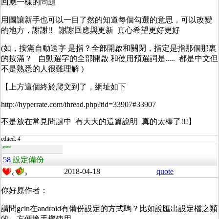
回應一樣的問題
用圖讓新手也可以一目了然的知道每個勾選的意思，可以改變
的地方，謝謝!! 謝謝回應與更新 真心希望更好更好
(如，按滿自動送字 是指？全部開啟和關閉，指定是指那個那裏
的按滿？ 自動選字的全部開啟 和使用預選詞是..... 都是中文但
不是熟悉的人很難理解 )
【上方這個終於爬文到了，網址如下
http://hyperrate.com/thread.php?tid=33907#33907
不是放在常見問題中 有大大的這篇說明 真的太棒了!!!】
edited: 4
guest
58
設定備份
2018-04-18
quote
0
0
你好原作者：
請問gcin在android有備份設定的方式嗎？比如說匯出設定檔之類
的，方便換手機使用。