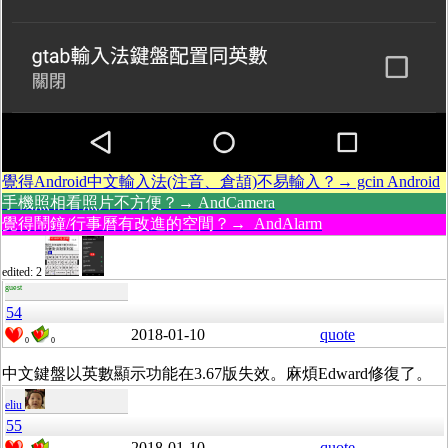
覺得Android中文輸入法(注音、倉頡)不易輸入？→ gcin Android
手機照相看照片不方便？→ AndCamera
覺得鬧鐘/行事曆有改進的空間？→ AndAlarm
edited: 2
guest
54
2018-01-10
quote
0
0
中文鍵盤以英數顯示功能在3.67版失效。麻煩Edward修復了。
eliu
55
2018-01-10
quote