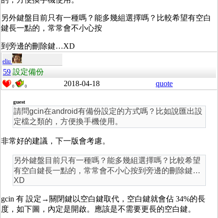
另外鍵盤目前只有一種嗎？能多幾組選擇嗎？比較希望有空白
鍵長一點的，常常會不小心按
到旁邊的刪除鍵…XD
eliu
59
設定備份
2018-04-18
quote
0
0
guest
請問gcin在android有備份設定的方式嗎？比如說匯出設
定檔之類的，方便換手機使用。
非常好的建議，下一版會考慮。
另外鍵盤目前只有一種嗎？能多幾組選擇嗎？比較希望
有空白鍵長一點的，常常會不小心按到旁邊的刪除鍵…
XD
gcin 有 設定→關閉鍵以空白鍵取代，空白鍵就會佔 34%的長
度，如下圖，內定是開啟。應該是不需要更長的空白鍵。