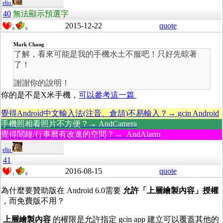
eliu
40
無法顯示預選字
2015-12-22
quote
0
0
Mark Chang
了解，看來可能是我的手機水土不服吧！只好先晾著
了！
謝謝你的說明！
你的是不是X米手機，
可以參考這一篇
覺得Android中文輸入法(注音、倉頡)不易輸入？→ gcin Android
手機照相看照片不方便？→ AndCamera
覺得鬧鐘/行事曆有改進的空間？→ AndAlarm
eliu
41
2016-08-15
quote
1
0
為什麼要贊助版在 Android 6.0需要
允許「上層繪製內容」授權
，而免費版不用？
上層繪製內容
的權限是允許指定 gcin app 建立可以覆蓋其他的