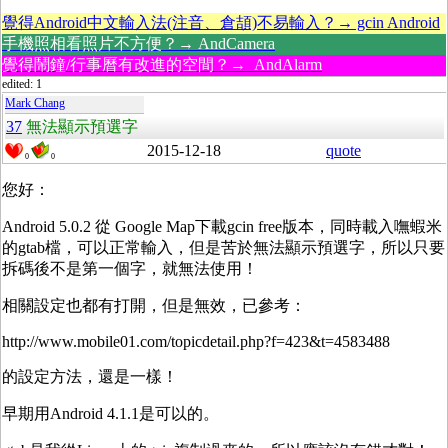
覺得Android中文輸入法(注音、倉頡)不易輸入？→ gcin Android
手機照相看照片不方便？→ AndCamera
覺得鬧鐘/行事曆有改進的空間？→ AndAlarm
edited: 1
Mark Chang
37
無法顯示預選字
2015-12-18
quote
0
0
您好：
Android 5.0.2 從 Google Map下載gcin free版本，同時載入嘸蝦米
的gtab檔，可以正常輸入，但是苦於無法顯示預選字，所以只要
拆碼後不是第一個字，就無法使用！
相關設定也都有打開，但是無效，已參考：
http://www.mobile01.com/topicdetail.php?f=423&t=4583488
的設定方法，還是一樣！
早期用Android 4.1.1是可以的。