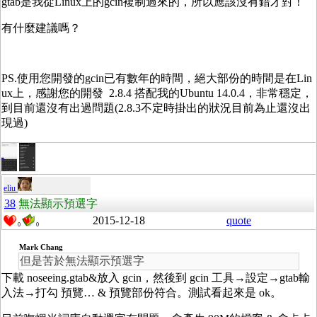
gtab是我從Linux上的gcin複制過來的，所以應該沒有錯才對！
有什麼建議嗎？
PS.使用您開發的gcin已有數年的時間，絕大部份的時間是在Lin
ux上，感謝您的開發 2.8.4 搭配我的Ubuntu 14.0.4，非常穩定，
到目前還沒有出過問題(2.8.3不定時掛出的狀況目前為止還沒出
現過)
eliu
38
無法顯示預選字
2015-12-18
quote
0
0
Mark Chang
但是苦於無法顯示預選字
下載 noseeing.gtab&放入 gcin，然後到 gcin 工具→設定→gtab輸
入法→打勾 預覽… & 預覽部份符合。測試看起來是 ok。