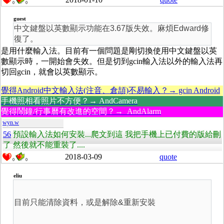
0
0
guest
中文鍵盤以英數顯示功能在3.67版失效。麻煩Edward修
復了。
是用什麼輸入法。目前有一個問題是剛切換使用中文鍵盤以英
數顯示時，一開始會失效。但是切到gcin輸入法以外的輸入法再
切回gcin，就會以英數顯示。
覺得Android中文輸入法(注音、倉頡)不易輸入？→ gcin Android
手機照相看照片不方便？→ AndCamera
覺得鬧鐘/行事曆有改進的空間？→ AndAlarm
wyn.w
56
預設輸入法如何安裝...爬文到這 我把手機上已付費的版給刪
了 然後就不能重裝了....
2018-03-09
quote
0
0
eliu
目前只能清除資料，或是解除&重新安裝