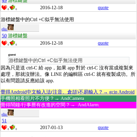
49
游標鍵盤
2016-12-18
quote
0
0
游標鍵盤中的Ctrl +C似乎無法使用
eliu
50
游標鍵盤
2016-12-18
quote
0
0
guest
游標鍵盤中的Ctrl +C似乎無法使用
因為只是送 ctrl-C 給 app，如果 app 對於 ctrl-C 沒有當成複製來
處理，那就沒辦法。像 LINE 的編輯區 ctrl-C 就有複製成功。所
以有問題請反應給該 app.
覺得Android中文輸入法(注音、倉頡)不易輸入？→ gcin Android
手機照相看照片不方便？→ AndCamera
覺得鬧鐘/行事曆有改進的空間？→ AndAlarm
eliu
51
2017-01-13
quote
0
0