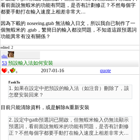
看前面說無蝦米的功能有問題，是否有計劃修正？不然每個字
都要手動打在輸入速度上相差非常大…
因為下載的
noseeing.gtab 無法輸入日文，所以我自已制作了一
個無蝦米的 .gtab，繁簡日的輸入都沒問題，不知道這跟預選詞
功能異常有沒有關係？
edited: 2
eliu
53
預設輸入法如何安裝
2017-01-16
quote
0
0
FankTu
1. 如果在設定中把預設的輸入法（如注音）刪除了，該
怎麼安裝回來？
目前只能清除資料，或是解除&重新安裝
2. 設定中gatb預選詞已開啟，但無蝦米輸入仍無法顯示
預選詞，看前面說無蝦米的功能有問題，是否有計劃修
正？不然每個字都要手動打在輸入速度上相差非常大…