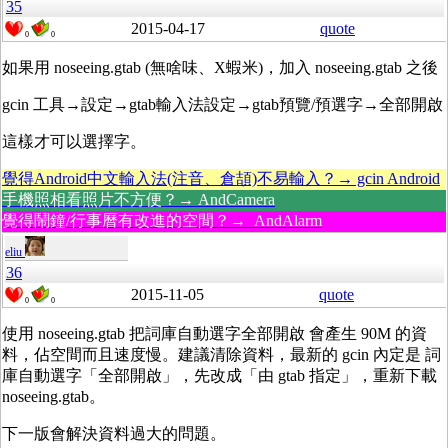
35
2015-04-17
quote
0
0
如果用 noseeing.gtab (無啥味、X蝦米)，加入 noseeing.gtab 之後
gcin 工具→設定→gtab輸入法設定→gtab預覽/預選字→全部開啟
這樣才可以選擇字。
覺得Android中文輸入法(注音、倉頡)不易輸入？→ gcin Android
手機照相看照片不方便？→ AndCamera
覺得鬧鐘/行事曆有改進的空間？→ AndAlarm
eliu
36
2015-11-05
quote
0
0
使用 noseeing.gtab 把詞庫自動選字全部開啟 會產生 90M 的資
料，佔空間而且速度慢。建議清除資料，最新的 gcin 內定是 詞
庫自動選字「全部開啟」，先改成「由 gtab 指定」，重新下載
noseeing.gtab。
下一版會解決資料過大的問題。