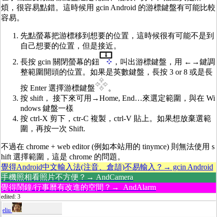
煩，很容易點錯。這時候用 gcin Android 的游標鍵盤有可能比較
容易。
先點螢幕把游標移到想要的位置，這時候很有可能不是到
自己想要的位置，但是接近。
長按 gcin 關閉螢幕的鈕
，叫出游標鍵盤，用 ←→鍵調
整範圍開頭的位置。如果是英數鍵盤，長按 3 or 8 或是長
按 Enter 選擇游標鍵盤
。
按 shift， 接下來可用→Home, End…來選定範圍，與在 Wi
ndows 鍵盤一樣
按 ctrl-X 剪下，ctr-C 複製，ctrl-V 貼上。如果想放棄選範
圍，再按一次 Shift.
不過在 chrome + web editor (例如本站用的 tinymce) 則無法使用 s
hift 選擇範圍，這是 chrome 的問題。
覺得Android中文輸入法(注音、倉頡)不易輸入？→ gcin Android
手機照相看照片不方便？→ AndCamera
覺得鬧鐘/行事曆有改進的空間？→ AndAlarm
edited: 3
eliu