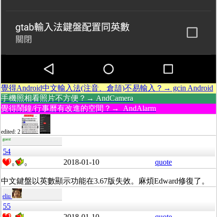
覺得Android中文輸入法(注音、倉頡)不易輸入？→ gcin Android
手機照相看照片不方便？→ AndCamera
覺得鬧鐘/行事曆有改進的空間？→ AndAlarm
edited: 2
guest
54
2018-01-10
quote
0
0
中文鍵盤以英數顯示功能在3.67版失效。麻煩Edward修復了。
eliu
55
2018-01-10
quote