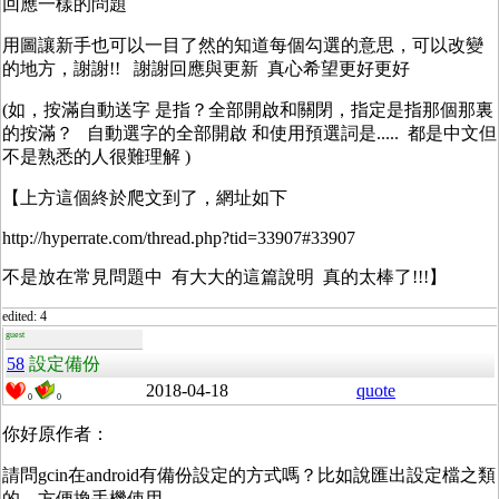
回應一樣的問題
用圖讓新手也可以一目了然的知道每個勾選的意思，可以改變
的地方，謝謝!! 謝謝回應與更新 真心希望更好更好
(如，按滿自動送字 是指？全部開啟和關閉，指定是指那個那裏
的按滿？ 自動選字的全部開啟 和使用預選詞是..... 都是中文但
不是熟悉的人很難理解 )
【上方這個終於爬文到了，網址如下
http://hyperrate.com/thread.php?tid=33907#33907
不是放在常見問題中 有大大的這篇說明 真的太棒了!!!】
edited: 4
guest
58
設定備份
2018-04-18
quote
0
0
你好原作者：
請問gcin在android有備份設定的方式嗎？比如說匯出設定檔之類
的，方便換手機使用。