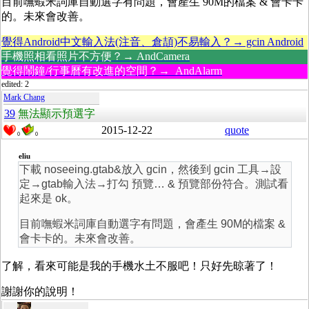
目前嘸蝦米詞庫自動選字有問題，會產生 90M的檔案 & 會卡卡
的。未來會改善。
覺得Android中文輸入法(注音、倉頡)不易輸入？→ gcin Android
手機照相看照片不方便？→ AndCamera
覺得鬧鐘/行事曆有改進的空間？→ AndAlarm
edited: 2
Mark Chang
39
無法顯示預選字
2015-12-22
quote
0
0
eliu
下載 noseeing.gtab&放入 gcin，然後到 gcin 工具→設
定→gtab輸入法→打勾 預覽… & 預覽部份符合。測試看
起來是 ok。
目前嘸蝦米詞庫自動選字有問題，會產生 90M的檔案 &
會卡卡的。未來會改善。
了解，看來可能是我的手機水土不服吧！只好先晾著了！
謝謝你的說明！