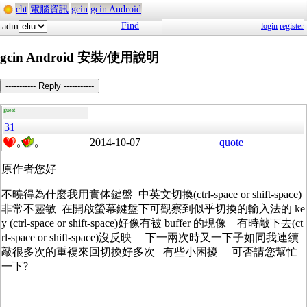
cht
電腦資訊
gcin
gcin Android
Find
adm
login
register
gcin Android 安裝/使用說明
----------- Reply -----------
guest
31
2014-10-07
quote
0
0
原作者您好
不曉得為什麼我用實体鍵盤 中英文切換(ctrl-space or shift-space)
非常不靈敏 在開啟螢幕鍵盤下可觀察到似乎切換的輸入法的 ke
y (ctrl-space or shift-space)好像有被 buffer 的現像 有時敲下去(ct
rl-space or shift-space)沒反映 下一兩次時又一下子如同我連續
敲很多次的重複來回切換好多次 有些小困擾 可否請您幫忙
一下?