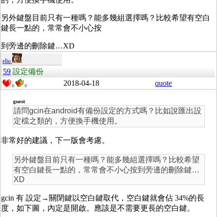
另外鍵盤目前只有一種嗎？能多幾組選擇嗎？比較希望有空白
鍵長一點的，常常會不小心按
到旁邊的刪除鍵…XD
eliu
59
設定備份
2018-04-18
quote
0
0
guest
請問gcin在android有備份設定的方式嗎？比如說匯出設
定檔之類的，方便換手機使用。
非常好的建議，下一版會考慮。
另外鍵盤目前只有一種嗎？能多幾組選擇嗎？比較希望
有空白鍵長一點的，常常會不小心按到旁邊的刪除鍵…
XD
gcin 有 設定→關閉鍵以空白鍵取代，空白鍵就會佔 34%的長
度，如下圖，內定是開啟。應該是不需要更長的空白鍵。