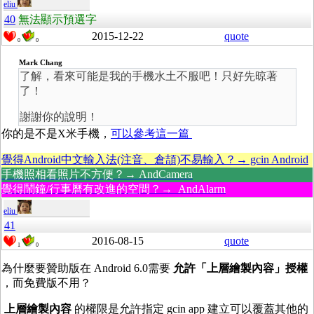
eliu
40
無法顯示預選字
2015-12-22
quote
0
0
Mark Chang
了解，看來可能是我的手機水土不服吧！只好先晾著
了！
謝謝你的說明！
你的是不是X米手機，
可以參考這一篇
覺得Android中文輸入法(注音、倉頡)不易輸入？→ gcin Android
手機照相看照片不方便？→ AndCamera
覺得鬧鐘/行事曆有改進的空間？→ AndAlarm
eliu
41
2016-08-15
quote
1
0
為什麼要贊助版在 Android 6.0需要
允許「上層繪製內容」授權
，而免費版不用？
上層繪製內容
的權限是允許指定 gcin app 建立可以覆蓋其他的