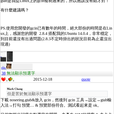
gtab是我從Linux上的gcin複制過來的，所以應該沒有錯才對！
有什麼建議嗎？
PS.使用您開發的gcin已有數年的時間，絕大部份的時間是在Lin
ux上，感謝您的開發 2.8.4 搭配我的Ubuntu 14.0.4，非常穩定，
到目前還沒有出過問題(2.8.3不定時掛出的狀況目前為止還沒出
現過)
eliu
38
無法顯示預選字
2015-12-18
quote
0
0
Mark Chang
但是苦於無法顯示預選字
下載 noseeing.gtab&放入 gcin，然後到 gcin 工具→設定→gtab輸
入法→打勾 預覽… & 預覽部份符合。測試看起來是 ok。