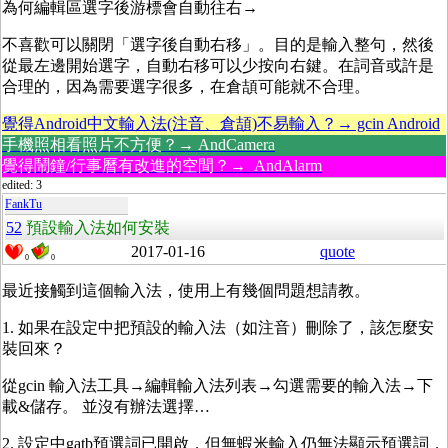
為何編輯區選字後游標會自動往右→
不喜歡可以關閉「選字後自動右移」。目的是輸入整句，然後
從最左邊開始選字，自動右移可以少按向右鍵。在詞音或許是
合理的，因為需要選字很多，在倉頡可能就不合理。
覺得Android中文輸入法(注音、倉頡)不易輸入？→ gcin Android
手機照相看照片不方便？→ AndCamera
覺得鬧鐘/行事曆有改進的空間？→ AndAlarm
edited: 3
FankTu
52
預設輸入法如何安裝
2017-01-16
quote
0
0
最近接觸到這個輸入法，使用上有幾個問題想請教。
1. 如果在設定中把預設的輸入法（如注音）刪除了，該怎麼安
裝回來？
從gcin 輸入法工具→編輯輸入法列表→勾選需要的輸入法→下
載&儲存。 並沒有辦法選擇…
2. 設定中gatb預選詞已開啟，但無蝦米輸入仍無法顯示預選詞，