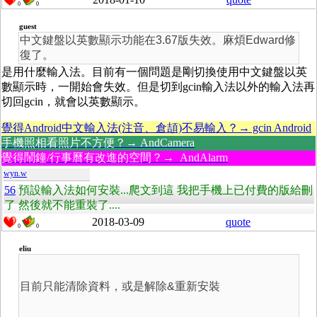
0
0
guest
中文鍵盤以英數顯示功能在3.67版失效。麻煩Edward修
復了。
是用什麼輸入法。目前有一個問題是剛切換使用中文鍵盤以英
數顯示時，一開始會失效。但是切到gcin輸入法以外的輸入法再
切回gcin，就會以英數顯示。
覺得Android中文輸入法(注音、倉頡)不易輸入？→ gcin Android
手機照相看照片不方便？→ AndCamera
覺得鬧鐘/行事曆有改進的空間？→ AndAlarm
wyn.w
56
預設輸入法如何安裝...爬文到這 我把手機上已付費的版給刪
了 然後就不能重裝了....
2018-03-09
quote
0
0
eliu
目前只能清除資料，或是解除&重新安裝