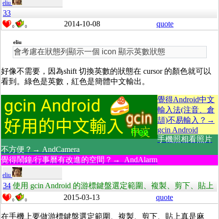
eliu
33
2014-10-08
quote
0
0
eliu
會考慮在狀態列顯示一個 icon 顯示英數狀態
好像不需要，因為shift 切換英數的狀態在 cursor 的顏色就可以
看到。綠色是英數，紅色是簡體中文輸出。
覺得Android中文
輸入法(注音、倉
頡)不易輸入？→
gcin Android
手機照相看照片
不方便？→ AndCamera
覺得鬧鐘/行事曆有改進的空間？→ AndAlarm
eliu
34
使用 gcin Android 的游標鍵盤選定範圍、複製、剪下、貼上
2015-03-13
quote
0
0
在手機上要做游標鍵盤選定範圍、複製、剪下、貼上真是麻