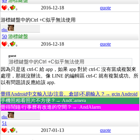
49
游標鍵盤
2016-12-18
quote
0
0
游標鍵盤中的Ctrl +C似乎無法使用
eliu
50
游標鍵盤
2016-12-18
quote
0
0
guest
游標鍵盤中的Ctrl +C似乎無法使用
因為只是送 ctrl-C 給 app，如果 app 對於 ctrl-C 沒有當成複製來
處理，那就沒辦法。像 LINE 的編輯區 ctrl-C 就有複製成功。所
以有問題請反應給該 app.
覺得Android中文輸入法(注音、倉頡)不易輸入？→ gcin Android
手機照相看照片不方便？→ AndCamera
覺得鬧鐘/行事曆有改進的空間？→ AndAlarm
eliu
51
2017-01-13
quote
0
0