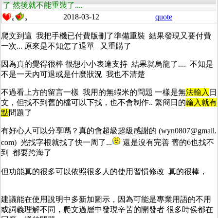
了 然後就不能重裝了....
2018-03-12
quote
0
0
爬文到這 我把手機已付費版刪了準備重裝 結果發現又要付費
一次... 原來是不知怎了退單 又重購了
因為真的覺得很棒 很想小小表達支持 結果就烏龍了.... 不知是
不是一天內可退或是什麼狀況 我也不清楚
不過看上方的留言一樣 我用的無蝦米的問題 一樣是無
法
輸
入
日
文，但找不到舊的檔可以下找，也不會制作.. 繁簡日的
輸
入就有
點
問題了
有好心人可以分享嗎？真的會超級超級感謝的 (wyn0807@gmail.
com) 光找字根就找了快一周了...
還是沒有完善 舊的6也找不
到 都要跨海了
但功能真的很多可以依照很多人的使用習慣修改 真的很棒，
建議能在使用說明中多新加圖示，因為可能是專業用語的不用
或詞義理解不同，爬文過層中發現辛苦的開發者 很多時侯都在