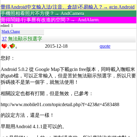
覺得Android中文輸入法(注音、倉頡)不易輸入？→ gcin Android
手機照相看照片不方便？→ AndCamera
覺得鬧鐘/行事曆有改進的空間？→ AndAlarm
edited: 1
Mark Chang
37
無法顯示預選字
2015-12-18
quote
0
0
您好：
Android 5.0.2 從 Google Map下載gcin free版本，同時載入嘸蝦米
的gtab檔，可以正常輸入，但是苦於無法顯示預選字，所以只要
拆碼後不是第一個字，就無法使用！
相關設定也都有打開，但是無效，已參考：
http://www.mobile01.com/topicdetail.php?f=423&t=4583488
的設定方法，還是一樣！
早期用Android 4.1.1是可以的。