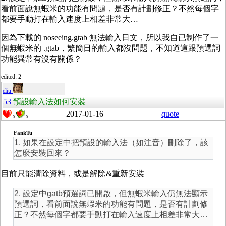
看前面說無蝦米的功能有問題，是否有計劃修正？不然每個字
都要手動打在輸入速度上相差非常大…
因為下載的
noseeing.gtab 無法輸入日文，所以我自已制作了一
個無蝦米的 .gtab，繁簡日的輸入都沒問題，不知道這跟預選詞
功能異常有沒有關係？
edited: 2
eliu
53
預設輸入法如何安裝
2017-01-16
quote
0
0
FankTu
1. 如果在設定中把預設的輸入法（如注音）刪除了，該
怎麼安裝回來？
目前只能清除資料，或是解除&重新安裝
2. 設定中gatb預選詞已開啟，但無蝦米輸入仍無法顯示
預選詞，看前面說無蝦米的功能有問題，是否有計劃修
正？不然每個字都要手動打在輸入速度上相差非常大…