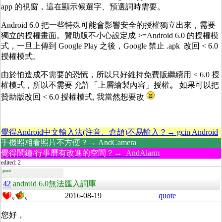
app 的視窗，這在顯示候選字、預選詞時需要。
Android 6.0 把一些特殊可能會影響安全的授權獨立出來，需要
獨立的授權畫面。贊助版不小心設定成 >=Android 6.0 的授權模
式，一旦上傳到 Google Play 之後，Google 禁止 .apk 改回 < 6.0
授權模式。
由於怕造成不需要的恐慌，所以只好維持免費版繼續用 < 6.0 授
權模式，所以不需要 允許「上層繪製內容」授權
。
如果可以把
贊助版改回 < 6.0 授權模式, 我當然想要改
覺得Android中文輸入法(注音、倉頡)不易輸入？→ gcin Android
手機照相看照片不方便？→ AndCamera
覺得鬧鐘/行事曆有改進的空間？→ AndAlarm
edited: 2
guest
42
android 6.0無法匯入詞庫
2016-08-19
quote
0
0
您好，