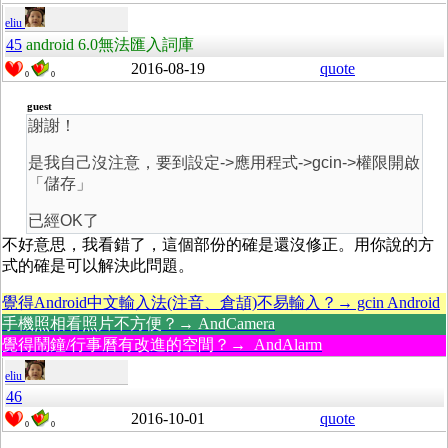
eliu
45
android 6.0無法匯入詞庫
2016-08-19
quote
0
0
guest
謝謝！
是我自己沒注意，要到設定->應用程式->gcin->權限開啟
「儲存」
已經OK了
不好意思，我看錯了，這個部份的確是還沒修正。用你說的方
式的確是可以解決此問題。
覺得Android中文輸入法(注音、倉頡)不易輸入？→ gcin Android
手機照相看照片不方便？→ AndCamera
覺得鬧鐘/行事曆有改進的空間？→ AndAlarm
eliu
46
2016-10-01
quote
0
0