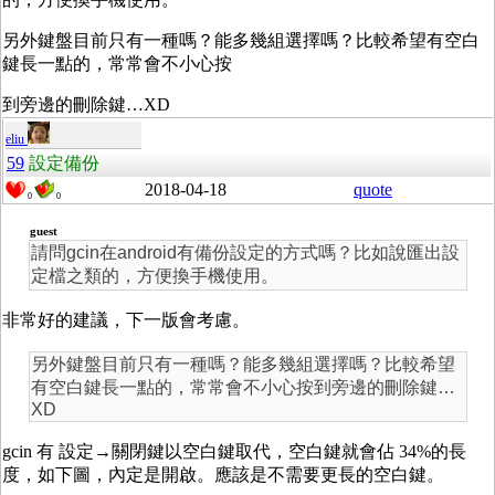
另外鍵盤目前只有一種嗎？能多幾組選擇嗎？比較希望有空白
鍵長一點的，常常會不小心按
到旁邊的刪除鍵…XD
eliu
59
設定備份
2018-04-18
quote
0
0
guest
請問gcin在android有備份設定的方式嗎？比如說匯出設
定檔之類的，方便換手機使用。
非常好的建議，下一版會考慮。
另外鍵盤目前只有一種嗎？能多幾組選擇嗎？比較希望
有空白鍵長一點的，常常會不小心按到旁邊的刪除鍵…
XD
gcin 有 設定→關閉鍵以空白鍵取代，空白鍵就會佔 34%的長
度，如下圖，內定是開啟。應該是不需要更長的空白鍵。