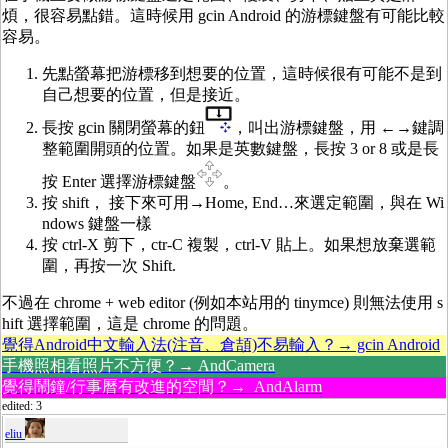
煩，很容易點錯。這時候用 gcin Android 的游標鍵盤有可能比較
容易。
先點螢幕把游標移到想要的位置，這時候很有可能不是到
自己想要的位置，但是接近。
長按 gcin 關閉螢幕的鈕
，叫出游標鍵盤，用 ←→鍵調
整範圍開頭的位置。如果是英數鍵盤，長按 3 or 8 或是長
按 Enter 選擇游標鍵盤
。
按 shift， 接下來可用→Home, End…來選定範圍，與在 Wi
ndows 鍵盤一樣
按 ctrl-X 剪下，ctr-C 複製，ctrl-V 貼上。如果想放棄選範
圍，再按一次 Shift.
不過在 chrome + web editor (例如本站用的 tinymce) 則無法使用 s
hift 選擇範圍，這是 chrome 的問題。
覺得Android中文輸入法(注音、倉頡)不易輸入？→ gcin Android
手機照相看照片不方便？→ AndCamera
覺得鬧鐘/行事曆有改進的空間？→ AndAlarm
edited: 3
eliu