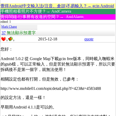
覺得Android中文輸入法(注音、倉頡)不易輸入？→ gcin Android
手機照相看照片不方便？→ AndCamera
覺得鬧鐘/行事曆有改進的空間？→ AndAlarm
edited: 1
Mark Chang
37
無法顯示預選字
2015-12-18
quote
0
0
您好：
Android 5.0.2 從 Google Map下載gcin free版本，同時載入嘸蝦米
的gtab檔，可以正常輸入，但是苦於無法顯示預選字，所以只要
拆碼後不是第一個字，就無法使用！
相關設定也都有打開，但是無效，已參考：
http://www.mobile01.com/topicdetail.php?f=423&t=4583488
的設定方法，還是一樣！
早期用Android 4.1.1是可以的。