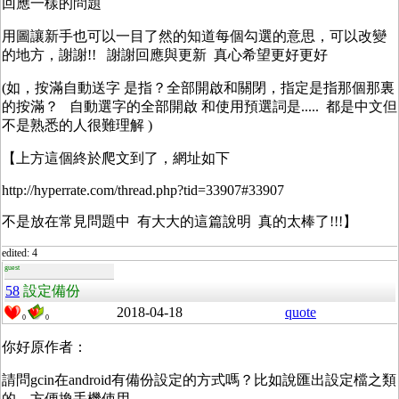
回應一樣的問題
用圖讓新手也可以一目了然的知道每個勾選的意思，可以改變
的地方，謝謝!! 謝謝回應與更新 真心希望更好更好
(如，按滿自動送字 是指？全部開啟和關閉，指定是指那個那裏
的按滿？ 自動選字的全部開啟 和使用預選詞是..... 都是中文但
不是熟悉的人很難理解 )
【上方這個終於爬文到了，網址如下
http://hyperrate.com/thread.php?tid=33907#33907
不是放在常見問題中 有大大的這篇說明 真的太棒了!!!】
edited: 4
guest
58
設定備份
2018-04-18
quote
0
0
你好原作者：
請問gcin在android有備份設定的方式嗎？比如說匯出設定檔之類
的，方便換手機使用。