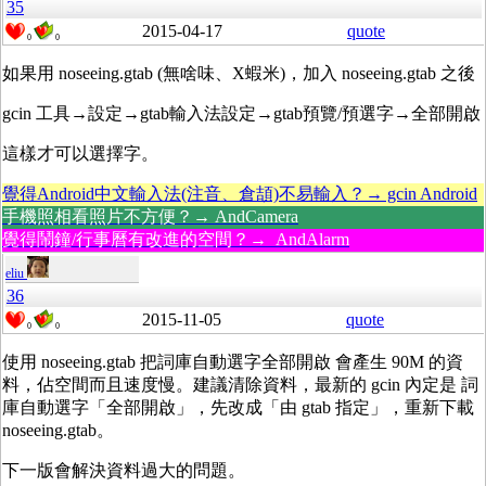
35
2015-04-17
quote
0
0
如果用 noseeing.gtab (無啥味、X蝦米)，加入 noseeing.gtab 之後
gcin 工具→設定→gtab輸入法設定→gtab預覽/預選字→全部開啟
這樣才可以選擇字。
覺得Android中文輸入法(注音、倉頡)不易輸入？→ gcin Android
手機照相看照片不方便？→ AndCamera
覺得鬧鐘/行事曆有改進的空間？→ AndAlarm
eliu
36
2015-11-05
quote
0
0
使用 noseeing.gtab 把詞庫自動選字全部開啟 會產生 90M 的資
料，佔空間而且速度慢。建議清除資料，最新的 gcin 內定是 詞
庫自動選字「全部開啟」，先改成「由 gtab 指定」，重新下載
noseeing.gtab。
下一版會解決資料過大的問題。