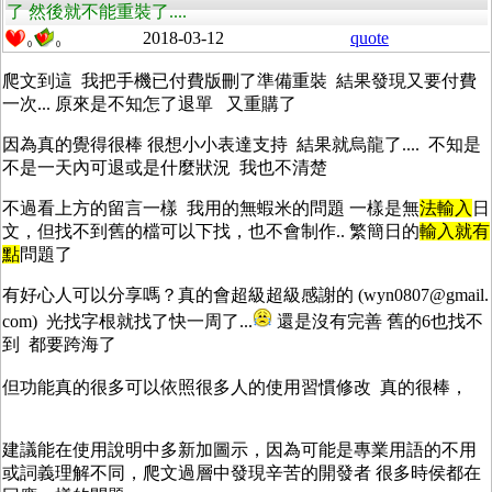
了 然後就不能重裝了....
2018-03-12
quote
0
0
爬文到這 我把手機已付費版刪了準備重裝 結果發現又要付費
一次... 原來是不知怎了退單 又重購了
因為真的覺得很棒 很想小小表達支持 結果就烏龍了.... 不知是
不是一天內可退或是什麼狀況 我也不清楚
不過看上方的留言一樣 我用的無蝦米的問題 一樣是無
法
輸
入
日
文，但找不到舊的檔可以下找，也不會制作.. 繁簡日的
輸
入就有
點
問題了
有好心人可以分享嗎？真的會超級超級感謝的 (wyn0807@gmail.
com) 光找字根就找了快一周了...
還是沒有完善 舊的6也找不
到 都要跨海了
但功能真的很多可以依照很多人的使用習慣修改 真的很棒，
建議能在使用說明中多新加圖示，因為可能是專業用語的不用
或詞義理解不同，爬文過層中發現辛苦的開發者 很多時侯都在