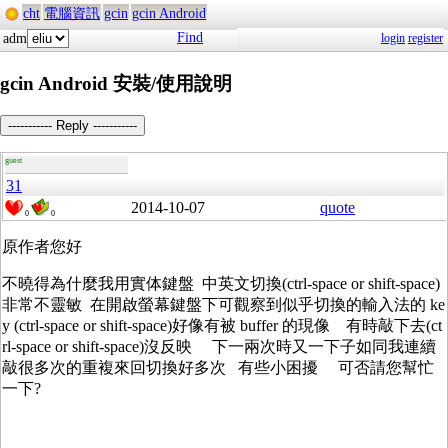
cht
電腦資訊
gcin
gcin Android
Find
adm
login
register
gcin Android 安裝/使用說明
----------- Reply -----------
guest
31
2014-10-07
quote
0
0
原作者您好
不曉得為什麼我用實体鍵盤 中英文切換(ctrl-space or shift-space)
非常不靈敏 在開啟螢幕鍵盤下可觀察到似乎切換的輸入法的 ke
y (ctrl-space or shift-space)好像有被 buffer 的現像 有時敲下去(ct
rl-space or shift-space)沒反映 下一兩次時又一下子如同我連續
敲很多次的重複來回切換好多次 有些小困擾 可否請您幫忙
一下?