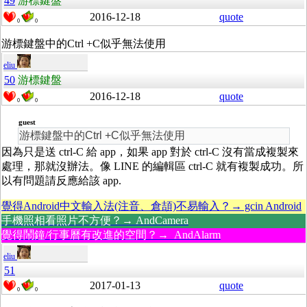
49
游標鍵盤
2016-12-18
quote
0
0
游標鍵盤中的Ctrl +C似乎無法使用
eliu
50
游標鍵盤
2016-12-18
quote
0
0
guest
游標鍵盤中的Ctrl +C似乎無法使用
因為只是送 ctrl-C 給 app，如果 app 對於 ctrl-C 沒有當成複製來
處理，那就沒辦法。像 LINE 的編輯區 ctrl-C 就有複製成功。所
以有問題請反應給該 app.
覺得Android中文輸入法(注音、倉頡)不易輸入？→ gcin Android
手機照相看照片不方便？→ AndCamera
覺得鬧鐘/行事曆有改進的空間？→ AndAlarm
eliu
51
2017-01-13
quote
0
0