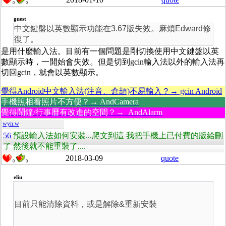
0
0
guest
中文鍵盤以英數顯示功能在3.67版失效。麻煩Edward修
復了。
是用什麼輸入法。目前有一個問題是剛切換使用中文鍵盤以英
數顯示時，一開始會失效。但是切到gcin輸入法以外的輸入法再
切回gcin，就會以英數顯示。
覺得Android中文輸入法(注音、倉頡)不易輸入？→ gcin Android
手機照相看照片不方便？→ AndCamera
覺得鬧鐘/行事曆有改進的空間？→ AndAlarm
wyn.w
56
預設輸入法如何安裝...爬文到這 我把手機上已付費的版給刪
了 然後就不能重裝了....
2018-03-09
quote
0
0
eliu
目前只能清除資料，或是解除&重新安裝