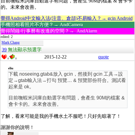
目前嘸蝦米詞庫自動選字有問題，會產生 90M的檔案 & 會卡卡
的。未來會改善。
覺得Android中文輸入法(注音、倉頡)不易輸入？→ gcin Android
手機照相看照片不方便？→ AndCamera
覺得鬧鐘/行事曆有改進的空間？→ AndAlarm
edited: 2
Mark Chang
39
無法顯示預選字
2015-12-22
quote
0
0
eliu
下載 noseeing.gtab&放入 gcin，然後到 gcin 工具→設
定→gtab輸入法→打勾 預覽… & 預覽部份符合。測試看
起來是 ok。
目前嘸蝦米詞庫自動選字有問題，會產生 90M的檔案 &
會卡卡的。未來會改善。
了解，看來可能是我的手機水土不服吧！只好先晾著了！
謝謝你的說明！