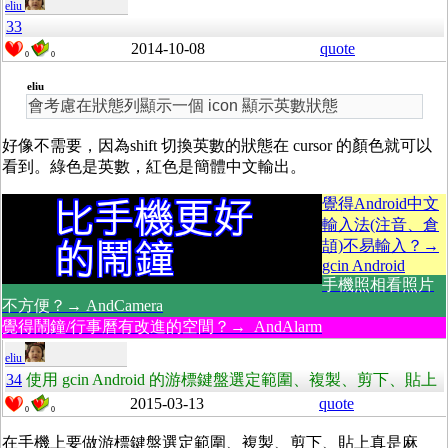
eliu
33
2014-10-08
quote
0
0
eliu
會考慮在狀態列顯示一個 icon 顯示英數狀態
好像不需要，因為shift 切換英數的狀態在 cursor 的顏色就可以
看到。綠色是英數，紅色是簡體中文輸出。
覺得Android中文
輸入法(注音、倉
頡)不易輸入？→
gcin Android
手機照相看照片
不方便？→ AndCamera
覺得鬧鐘/行事曆有改進的空間？→ AndAlarm
eliu
34
使用 gcin Android 的游標鍵盤選定範圍、複製、剪下、貼上
2015-03-13
quote
0
0
在手機上要做游標鍵盤選定範圍、複製、剪下、貼上真是麻