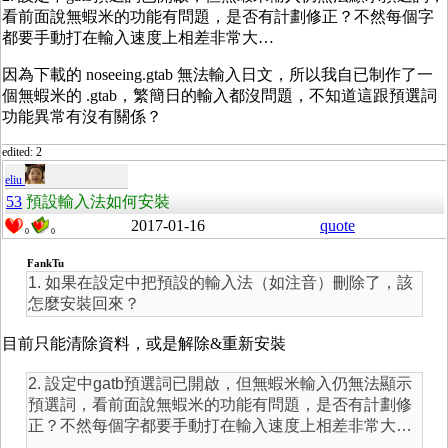
看前面說無蝦米的功能有問題，是否有計劃修正？不然每個字
都要手動打在輸入速度上相差非常大…
因為下載的
noseeing.gtab 無法輸入日文，所以我自已制作了一
個無蝦米的 .gtab，繁簡日的輸入都沒問題，不知道這跟預選詞
功能異常有沒有關係？
edited: 2
eliu
53
預設輸入法如何安裝
2017-01-16
quote
0
0
FankTu
1. 如果在設定中把預設的輸入法（如注音）刪除了，該
怎麼安裝回來？
目前只能清除資料，或是解除&重新安裝
2. 設定中gatb預選詞已開啟，但無蝦米輸入仍無法顯示
預選詞，看前面說無蝦米的功能有問題，是否有計劃修
正？不然每個字都要手動打在輸入速度上相差非常大…