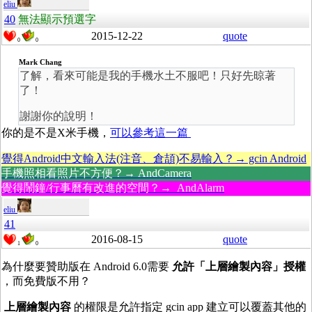
eliu
40
無法顯示預選字
2015-12-22
quote
0
0
Mark Chang
了解，看來可能是我的手機水土不服吧！只好先晾著
了！
謝謝你的說明！
你的是不是X米手機，
可以參考這一篇
覺得Android中文輸入法(注音、倉頡)不易輸入？→ gcin Android
手機照相看照片不方便？→ AndCamera
覺得鬧鐘/行事曆有改進的空間？→ AndAlarm
eliu
41
2016-08-15
quote
1
0
為什麼要贊助版在 Android 6.0需要
允許「上層繪製內容」授權
，而免費版不用？
上層繪製內容
的權限是允許指定 gcin app 建立可以覆蓋其他的