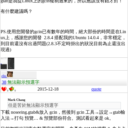
gtab是我從Linux上的gcin複制過來的，所以應該沒有錯才對！
有什麼建議嗎？
PS.使用您開發的gcin已有數年的時間，絕大部份的時間是在Lin
ux上，感謝您的開發 2.8.4 搭配我的Ubuntu 14.0.4，非常穩定，
到目前還沒有出過問題(2.8.3不定時掛出的狀況目前為止還沒出
現過)
eliu
38
無法顯示預選字
2015-12-18
quote
0
0
Mark Chang
但是苦於無法顯示預選字
下載 noseeing.gtab&放入 gcin，然後到 gcin 工具→設定→gtab輸
入法→打勾 預覽… & 預覽部份符合。測試看起來是 ok。