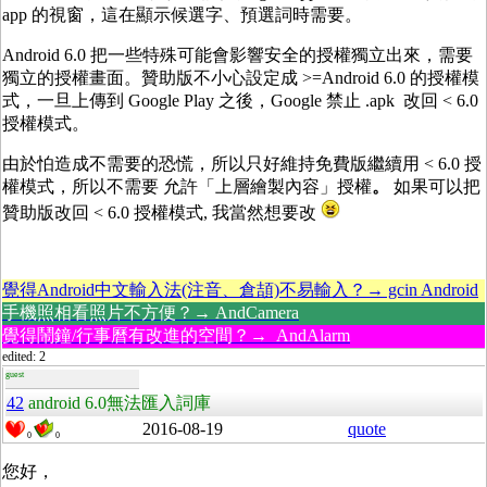
app 的視窗，這在顯示候選字、預選詞時需要。
Android 6.0 把一些特殊可能會影響安全的授權獨立出來，需要
獨立的授權畫面。贊助版不小心設定成 >=Android 6.0 的授權模
式，一旦上傳到 Google Play 之後，Google 禁止 .apk 改回 < 6.0
授權模式。
由於怕造成不需要的恐慌，所以只好維持免費版繼續用 < 6.0 授
權模式，所以不需要 允許「上層繪製內容」授權
。
如果可以把
贊助版改回 < 6.0 授權模式, 我當然想要改
覺得Android中文輸入法(注音、倉頡)不易輸入？→ gcin Android
手機照相看照片不方便？→ AndCamera
覺得鬧鐘/行事曆有改進的空間？→ AndAlarm
edited: 2
guest
42
android 6.0無法匯入詞庫
2016-08-19
quote
0
0
您好，