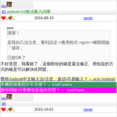
eliu
45
android 6.0無法匯入詞庫
2016-08-19
quote
0
0
guest
謝謝！
是我自己沒注意，要到設定->應用程式->gcin->權限開啟
「儲存」
已經OK了
不好意思，我看錯了，這個部份的確是還沒修正。用你說的方
式的確是可以解決此問題。
覺得Android中文輸入法(注音、倉頡)不易輸入？→ gcin Android
手機照相看照片不方便？→ AndCamera
覺得鬧鐘/行事曆有改進的空間？→ AndAlarm
eliu
46
2016-10-01
quote
0
0