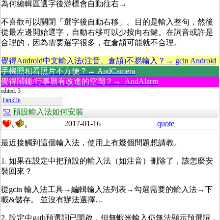
為何編輯區選字後游標會自動往右→
不喜歡可以關閉「選字後自動右移」。目的是輸入整句，然後
從最左邊開始選字，自動右移可以少按向右鍵。在詞音或許是
合理的，因為需要選字很多，在倉頡可能就不合理。
覺得Android中文輸入法(注音、倉頡)不易輸入？→ gcin Android
手機照相看照片不方便？→ AndCamera
覺得鬧鐘/行事曆有改進的空間？→ AndAlarm
edited: 3
FankTu
52
預設輸入法如何安裝
2017-01-16
quote
0
0
最近接觸到這個輸入法，使用上有幾個問題想請教。
1. 如果在設定中把預設的輸入法（如注音）刪除了，該怎麼安
裝回來？
從gcin 輸入法工具→編輯輸入法列表→勾選需要的輸入法→下
載&儲存。 並沒有辦法選擇…
2. 設定中gatb預選詞已開啟，但無蝦米輸入仍無法顯示預選詞，