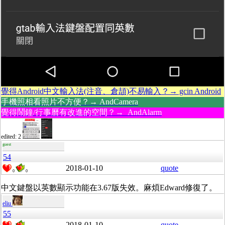
覺得Android中文輸入法(注音、倉頡)不易輸入？→ gcin Android
手機照相看照片不方便？→ AndCamera
覺得鬧鐘/行事曆有改進的空間？→ AndAlarm
edited: 2
guest
54
2018-01-10
quote
0
0
中文鍵盤以英數顯示功能在3.67版失效。麻煩Edward修復了。
eliu
55
2018-01-10
quote