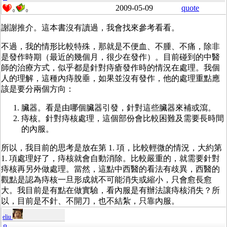
2009-05-09
quote
0
0
謝謝推介。這本書沒有讀過，我會找來參考看看。
不過，我的情形比較特殊，那就是不便血、不腫、不痛，除非
是發作時期（最近的幾個月，很少在發作）。目前碰到的中醫
師的治療方式，似乎都是針對痔瘡發作時的情況在處理。我個
人的理解，這種內痔脫垂，如果並沒有發作，他的處理重點應
該是要分兩個方向：
臟器。看是由哪個臟器引發，針對這些臟器來補或瀉。
痔核。針對痔核處理，這個部份會比較困難及需要長時間
的內服。
所以，我目前的思考是放在第 1. 項，比較輕微的情況，大約第
1. 項處理好了，痔核就會自動消除。比較嚴重的，就需要針對
痔核再另外做處理。當然，這點中西醫的看法有歧異，西醫的
觀點是認為痔核一旦形成就不可能消失或縮小，只會愈長愈
大。我目前是有點在做實驗，看內服是有辦法讓痔核消失？所
以，目前是不針、不開刀，也不結紮，只靠內服。
eliu