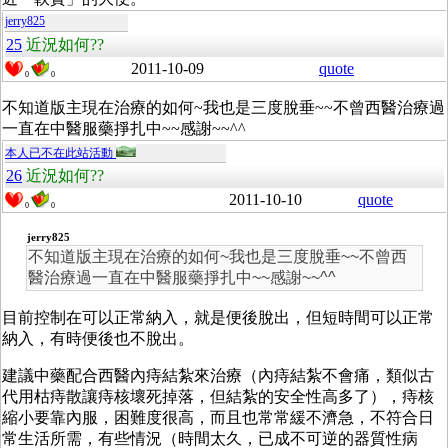
jerry825
25
近況如何??
2011-10-09
quote
0
0
不知道版主現在治療的如何~我也是三度脫垂~~不曾西醫治療過
一直在中醫服藥掙扎中~~感謝~~^^
本人已不在此站活動
26
近況如何??
2011-10-10
quote
0
0
jerry825
不知道版主現在治療的如何~我也是三度脫垂~~不曾西
醫治療過一直在中醫服藥掙扎中~~感謝~~^^
目前控制在可以正常納入，就是便後脫出，但短時間可以正常
納入，有時便後也不脫出。
建議中藥配合西醫內痔結紮來治療（內痔結紮不會痛，類似古
代用枯痔散讓痔核壞死掉落，但結紮的安全性高多了），痔核
縮小要靠內服，困難度很高，而且也常常緩不濟急，不符合日
常生活所需，有些情況（時間太久，已成不可逆的器質性病