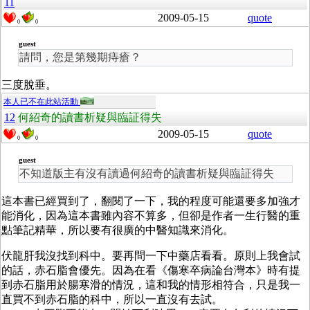
11
2009-05-15
quote
0
0
guest
請問，您是第幾期痔瘡？
三度脫垂。
本人已不在此站活動
12
何紹奇的讀書析疑與臨証得失
2009-05-15
quote
0
0
guest
不知道版主有沒有讀過何紹奇的讀書析疑與臨証得失
這本書已經買到了，翻閱了一下，我的程度可能還要多加強才
能消化，因為這本書雖內容不算多，但卻是作者一生行醫的重
點筆記精華，所以要有很廣的中醫知識來消化。
伏龍肝我沒找到科中。要再問一下中藥店看看。原則上我會試
的話，赤石脂會優先。因為在看《傷寒卒病論台灣本》時有提
到赤石脂用於腸寒滑的情況，這和我的情形相符合，只是我一
直買不到赤石脂的科中，所以一直沒有去試。