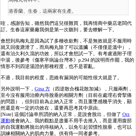
港香蘭、生春，這兩家有生產。
哇，感謝告知，雖然我們這兒很難買，我再情商中藥店老闆代
訂。生春這家藥廠我倒是第一次聽到，要去瞭解一下。
會想到烏梅丸是因為試了多種收歛劑，不是無效就是不服用時
就又回復溏泄了，而烏梅丸除了可以溫臟（不僅僅是溫中），
還有治久利久瀉的功效，所以才會想試一下。有考慮過附子理
中湯，後參考《傷寒卒病論台灣本》p.294 的說明而作罷，我的
情形不到四逆湯證的那種程度，也不是霍亂。
不過，我目前的程度，思維有漏洞的可能性很大就是了。
另外說明一下，
Gina 方
（四逆散合槐花散加減），只服兩劑，
至今沒有服用治療內痔脫垂的相關方劑（目前在處理右脅掣痛
的問題），但到目前為止納入正常，而且重墜感幾乎消失，顯
然還是有一定的功效在，還要再思考其中原由。
[Note] 這個討論串所謂的納入正常，是說會脫出，但做了
Orz
運動
後會納入。我的觀點是盡量不用手去推入，而是運用腹部
的自我運動將脫出的痔核納入，以免引起習慣性脫垂，也可以
訓練相關納入的肌肉力量。供有痔一同者參考。