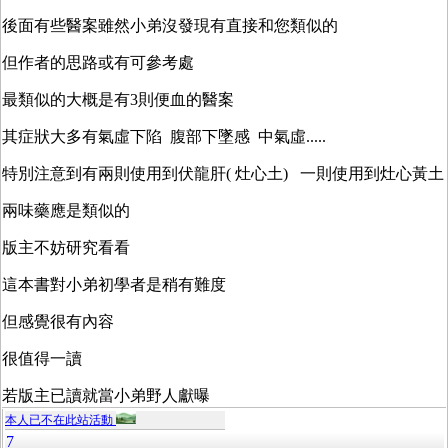
後面有些醫案雖然小弟沒發現有直接和您類似的
但作者的思路或有可參考處
最類似的大概是有3則便血的醫案
其症狀大多有氣虛下陷 腹部下墜感 中氣虛.....
特別注意到有兩則使用到伏龍肝( 灶心土) 一則使用到灶心黃土
兩味藥應是類似的
版主不妨研究看看
這本書對小弟初學者是稍有難度
但感覺很有內容
很值得一讀
若版主已讀就當小弟野人獻曝
本人已不在此站活動
7