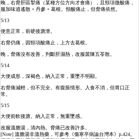
晚，右脅肝區掣痛（某種方位方向才會痛），且頸項微酸痛，
服加味逍遙散 + 丹參 + 葛根。頸酸痛止，但脅痛依然。
5/13
便意正常，前硬後溏泄。
右脅仍痛，因頸項酸痛止，上方去葛根。
晚，脅痛沒有改善，判斷肝濕熱，改服茵陳五苓散。
5/14
大便成形，深褐色，納入正常，重墜不明顯。
右脅痛減輕，但不完全。有腹脹情形。入食不消，但胃口正
常。
5/15
大便前軟後溏。納入正常，無重墜感。
改服溫膽湯，清內熱。脅痛已改善許多。
[Note] 溫膽湯非溫熱藥，可參考《傷寒卒病論台灣本》p.424。