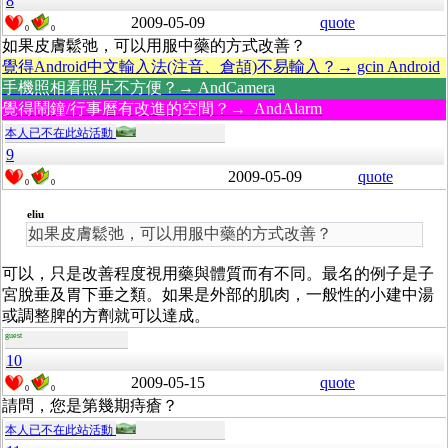
8
2009-05-09
quote
0
0
如果皮膚鬆弛，可以用服中藥的方式改善？
覺得Android中文輸入法(注音、倉頡)不易輸入？→ gcin Android
手機照相看照片不方便？→ AndCamera
覺得鬧鐘/行事曆有改進的空間？→ AndAlarm
本人已不在此站活動
9
2009-05-09
quote
0
0
eliu
如果皮膚鬆弛，可以用服中藥的方式改善？
可以，只是改善程度視用藥與體質而有不同。最名的例子是子
宮脫垂及胃下垂之類。如果是外部的肌肉，一般性的小建中湯
或調整脾的方劑就可以達成。
guest
10
2009-05-15
quote
0
0
請問，您是第幾期痔瘡？
本人已不在此站活動