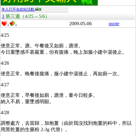
本人已不在此站活動
3
第三週（4/25 -- 5/6）
2009-05-06
quote
0
0
4/25
便意正常。溏。午餐後又如廁，溏泄。
今日重墜感不甚嚴重，但有腹痛，晚上加服小建中湯後止。
4/26
便意正常。晚餐後腹痛，服小建中湯後止，再如廁一次。
4/27
便意正常，早餐後如廁，溏泄，量今日較多。
納入不易，重墜感明顯。
4/28
調整處方，去當歸，加炮薑（由於我沒找到炮薑的科中，所以
用黑乾薑的生藥粉 2-3g 代替）。