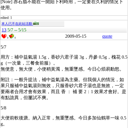
[Note] 赤石脂不能在一開始下利時用，一定要在久利的情況下
使用。
edited: 1
本人已不在此站活動
13
5/7 -- 5/15
2009-05-15
quote
0
0
5/7
用方：補中益氣湯 1.5g，香砂六君子湯 3g，丹參 0,5g，槐花 0.5
g（一次量，三餐食前服）。
無便意，無大便，小便稍黃濁，無重墜感。今日心煩易動怒。
附註：一般升提法，補中益氣湯為主藥。但我個人的情況，如
果只服補中益氣湯則無效，只服香砂六君子湯也是無效，一定
要兩者合用才會有效果，而且 香 ： 補 要 2：1 效果才會好。是
有點詭異，但屢試不爽。
5/8
大便前軟後溏。納入正常，無重墜感。今日多加仙鶴草一味 0.5
g。