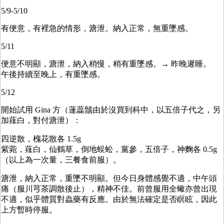
5/9-5/10
有便意，有裡急的情形，溏泄。納入正常，無重墜感。
5/11
便意不明顯，溏泄，納入稍慢，稍有重墜感。→ 昨晚遲睡。
午後持續至晚上，有重墜感。
5/12
開始試用 Gina 方（蓮蕊鬚由於沒買到科中，以五倍子代之，另
加薤白，對付溏泄）：
四逆散，槐花散各 1.5g
紫菀，薤白，仙鶴草，倒地蜈蚣，黨參，五倍子，神麴各 0.5g
（以上為一次量，三餐食前服）。
溏泄，納入正常，重墜不明顯。但今日身體感覺不適，中午頭
痛（服川芎茶調散後止），精神不佳。前曾服用全蠍亦曾出現
不適，似乎體質對蟲藥有反應。由於無法確定是否瞑眩，因此
上方暫時停服。