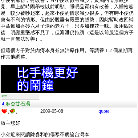
小便的部份，有改善，且小便次數有減少，黃濁的情形較少
見。早上醒時陽舉較以前明顯。睡眠品質稍有改善，入睡較容
易，較少被吵起來，起來小便的情形減少很多，但有時小便仍
會有不利的情形。但由於脫垂有嚴重的趥勢，因此暫時改回補
中益氣加香砂六君子湯的老方子，只多加槐花一味。服用四次
後，明顯重墜感不見了，但溏泄仍持續（這是以前服這個方子
就一直無法改善）。
但這個方子對於內痔本身並無治療作用。等調養 1-2 個星期再
作其他調整。
guest
4
麻杏甘石湯
2009-05-08
quote
0
0
版主您好
小弟近來閱讀陳淼和的傷寒卒病論台灣本