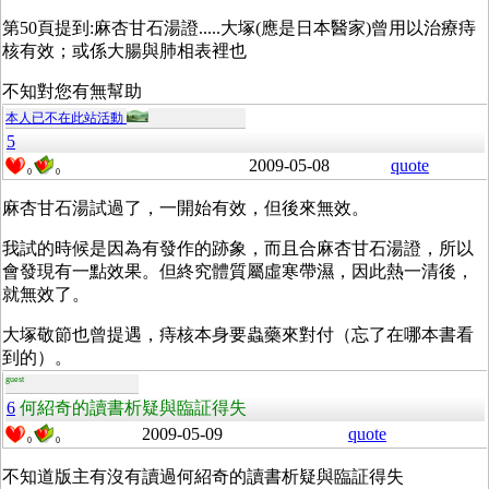
第50頁提到:麻杏甘石湯證.....大塚(應是日本醫家)曾用以治療痔
核有效；或係大腸與肺相表裡也
不知對您有無幫助
本人已不在此站活動
5
2009-05-08
quote
0
0
麻杏甘石湯試過了，一開始有效，但後來無效。
我試的時候是因為有發作的跡象，而且合麻杏甘石湯證，所以
會發現有一點效果。但終究體質屬虛寒帶濕，因此熱一清後，
就無效了。
大塚敬節也曾提遇，痔核本身要蟲藥來對付（忘了在哪本書看
到的）。
guest
6
何紹奇的讀書析疑與臨証得失
2009-05-09
quote
0
0
不知道版主有沒有讀過何紹奇的讀書析疑與臨証得失