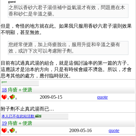
guest
之所以香砂六君子湯倍補中益氣湯才有效，問題應在木
香和砂仁是辛溫之藥。
但是，奇怪的地方就在此。如果我只服用香砂六君子湯則效果
不明顯，甚至無效。
您經常便溏，加上痔瘡脫出，服用升提和辛溫之藥有
效，或許下次可以考慮附子劑。
目前有試過真武湯的組合，就是這個討論串的第一篇的方子。
這應該才是治本的方向，只是有時候會緩不濟急。所以，才會
思考其他的處方，應付臨時狀況。
guest
18
痔瘡＋便溏
2009-05-15
quote
0
0
附子劑不止真武湯而已…
本人已不在此站活動
19
痔瘡＋便溏
2009-05-16
quote
0
0