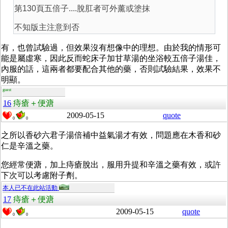
第130頁五倍子....脫肛者可外薰或塗抹
不知版主注意到否
有，也曾試驗過，但效果沒有想像中的理想。由於我的情形可
能是屬虛寒，因此反而蛇床子加甘草湯的坐浴較五倍子湯佳，
內服的話，這兩者都要配合其他的藥，否則試驗結果，效果不
明顯。
guest
16
痔瘡＋便溏
2009-05-15
quote
0
0
之所以香砂六君子湯倍補中益氣湯才有效，問題應在木香和砂
仁是辛溫之藥。
您經常便溏，加上痔瘡脫出，服用升提和辛溫之藥有效，或許
下次可以考慮附子劑。
本人已不在此站活動
17
痔瘡＋便溏
2009-05-15
quote
0
0