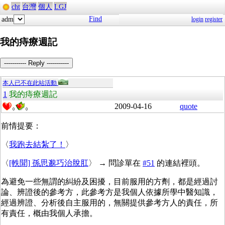
cht
台灣
個人
LGJ
Find
adm
login
register
我的痔療週記
----------- Reply -----------
本人已不在此站活動
1
我的痔療週記
2009-04-16
quote
0
0
前情提要：
〈
我跑去結紮了！
〉
〈
[軼聞] 孫思邈巧治脫肛
〉 → 問診單在
#51
的連結裡頭。
為避免一些無謂的糾紛及困擾，目前服用的方劑，都是經過討
論、辨證後的參考方，此參考方是我個人依據所學中醫知識，
經過辨證、分析後自主服用的，無關提供參考方人的責任，所
有責任，概由我個人承擔。