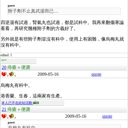
guest
附子劑不止真武湯而已…
四逆湯有試過，腎氣丸也試過，都是試科中。我再來翻傷寒論
看看，再研究幾種附子劑的方義好了。
另外就是有些附子劑並沒有科中，使用上有困難，像烏梅丸就
沒有科中。
edited: 1
guest
20
痔瘡＋便溏
2009-05-16
quote
0
0
烏梅丸有科中。
港香蘭、生春，這兩家有生產。
本人已不在此站活動
21
痔瘡＋便溏
2009-05-16
quote
0
0
guest
烏梅丸有科中。