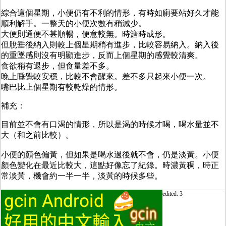
綜合這個星期，小便仍有不利的情形，有時如廁要站好久才能
順利解手。一整天的小便次數有稍減少。
大便則通便不甚順暢，便意較無。時溏時成形。
但脫垂後納入則較上個星期稍有進步，比較容易納入。納入後
的重墜感則沒有明顯進步，反而上個星期的感覺較清爽。
食欲稍有退步，但食量差不多。
晚上睡覺較安穩，比較不會醒來。差不多只起來小便一次。
嘴巴比上個星期有較乾燥的情形。
補充：
目前並不會有口渴的情形，所以是渴的時候才喝，喝水量並不
大（和之前比較）。
小便的顏色偏黃，但如果是喝水過後就不會，仍是淡黃。小便
顏色變化在最近比較大，這點好像忘了紀錄。時濃黃稠，時正
常淡黃，機會約一半一半，淡黃的時候多些。
edited: 3