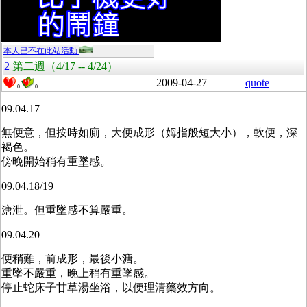
本人已不在此站活動
2
第二週（4/17 -- 4/24）
2009-04-27
quote
0
0
09.04.17
無便意，但按時如廁，大便成形（姆指般短大小），軟便，深
褐色。
傍晚開始稍有重墜感。
09.04.18/19
溏泄。但重墜感不算嚴重。
09.04.20
便稍難，前成形，最後小溏。
重墜不嚴重，晚上稍有重墜感。
停止蛇床子甘草湯坐浴，以便理清藥效方向。