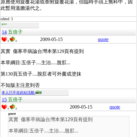
原應使用旋覆花湯或香附旋覆花湯，但臨時手頭上無科中，因
此暫用溫膽湯代之。
edited: 3
guest
14
五倍子
2009-05-15
quote
0
0
其實 傷寒卒病論台灣本第129頁有提到
本草綱目:五倍子....主治.....脫肛...
第130頁五倍子....脫肛者可外薰或塗抹
不知版主注意到否
本人已不在此站活動
15
五倍子
2009-05-15
quote
0
0
guest
其實 傷寒卒病論台灣本第129頁有提到
本草綱目:五倍子....主治.....脫肛...