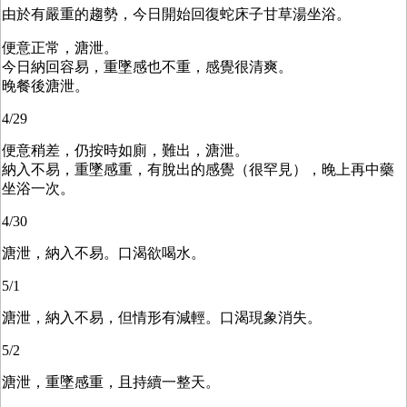
由於有嚴重的趨勢，今日開始回復蛇床子甘草湯坐浴。
便意正常，溏泄。
今日納回容易，重墜感也不重，感覺很清爽。
晚餐後溏泄。
4/29
便意稍差，仍按時如廁，難出，溏泄。
納入不易，重墜感重，有脫出的感覺（很罕見），晚上再中藥
坐浴一次。
4/30
溏泄，納入不易。口渴欲喝水。
5/1
溏泄，納入不易，但情形有減輕。口渴現象消失。
5/2
溏泄，重墜感重，且持續一整天。