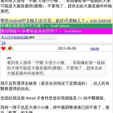
看到有人搜尋「中醫 大便小小條」，長期像鉛筆一樣細的大便
可能是大腸直腸癌(腫瘤)，不要拖了，趕快去給大腸直腸外科檢
查吧。
覺得Android中文輸入法(注音、倉頡)不易輸入？→ gcin Android
手機照相看照片不方便？→ AndCamera
覺得鬧鐘/行事曆有改進的空間？→ AndAlarm
本人已不在此站活動
24
2011-06-06
quote
0
0
eliu
看到有人搜尋「中醫 大便小小條」，長期像鉛筆一樣細
的大便可能是大腸直腸癌(腫瘤)，不要拖了，趕快去給
大腸直腸外科檢查吧。
我不反對選擇去檢查（甚至在些情況下是贊成的），但人民有
醫療選擇的自由。
也因此我這個 thread 才會特意放在我個版及 Cc 給中醫藥版。
我有一陣子也是大便小小條，經中藥調整過後已經不會了，接
近「軟實」的大便。