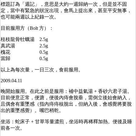
標題訂為「週記」，意思是大約一週歸納一次，但是並不固
定，當中有緊急的狀況出現，會馬上提出來，甚至平安無事，
也可能兩週以上紀錄一次。
目前服用方（Bolt 方）：
桂枝龍骨牡蠣湯 2.5g
真武湯 2.5g
槐花 0.5g
當歸 0.5g
以上為每次量，一日三次，食前服用。
2009.04.11
晚開始服用。在此之前是服用：補中益氣湯 + 香砂六君子湯。
目前便意正常，便溏，便後內痔會脫垂，需倒立後始會納入，
且偶會有重墜感（指內痔痔核脫出，但納入後，會感覺將要脫
出的重墜感覺）。嘴巴稍乾。
坐浴：蛇床子 + 甘草等量濃煎，坐浴時再稀釋加熱。便後及睡
前各一次。