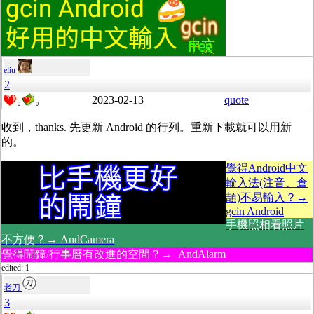
eliu
2
2023-02-13
quote
0
0
收到，thanks. 先更新 Android 的行列。重新下載就可以用新
的。
覺得Android中文
輸入法(注音、倉
頡)不易輸入？→
gcin Android
手機照相看照片
不方便？→ AndCamera
覺得鬧鐘/行事曆有改進的空間？→ AndAlarm
edited: 1
老刀
3