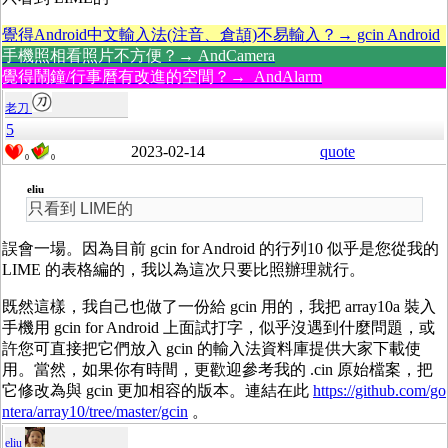
覺得Android中文輸入法(注音、倉頡)不易輸入？→ gcin Android
手機照相看照片不方便？→ AndCamera
覺得鬧鐘/行事曆有改進的空間？→ AndAlarm
老刀
5
2023-02-14
quote
0
0
eliu
只看到 LIME的
誤會一場。因為目前 gcin for Android 的行列10 似乎是您從我的
LIME 的表格編的，我以為這次只要比照辦理就行。
既然這樣，我自己也做了一份給 gcin 用的，我把 array10a 裝入
手機用 gcin for Android 上面試打字，似乎沒遇到什麼問題，或
許您可直接把它們放入 gcin 的輸入法資料庫提供大家下載使
用。當然，如果你有時間，更歡迎參考我的 .cin 原始檔案，把
它修改為與 gcin 更加相容的版本。連結在此
https://github.com/go
ntera/array10/tree/master/gcin
。
eliu