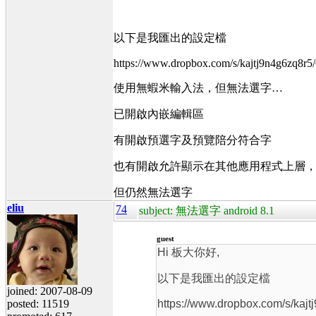
以下是我匯出的設定檔
https://www.dropbox.com/s/kajtj9n4g6zq8r5
使用無蝦米輸入法，但無法選字…
已開啟內嵌編輯區
有開啟預選字及預覽陪分符合字
也有開啟允許顯示在其他應用程式上層
但仍然無法選字
eliu
74
subject: 無法選字 android 8.1
guest
Hi 板大你好,
以下是我匯出的設定檔
joined: 2007-08-09
posted: 11519
https://www.dropbox.com/s/kajt