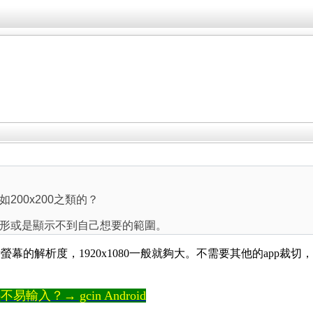
200x200之類的？
形或是顯示不到自己想要的範圍。
的解析度，1920x1080一般就夠大。不需要其他的app裁切，
輸入？→ gcin Android