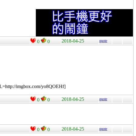
2018-04-25
quote
0
0
RL=http://imgbox.com/yo8QOEHf]
2018-04-25
quote
0
0
2018-04-25
quote
0
0