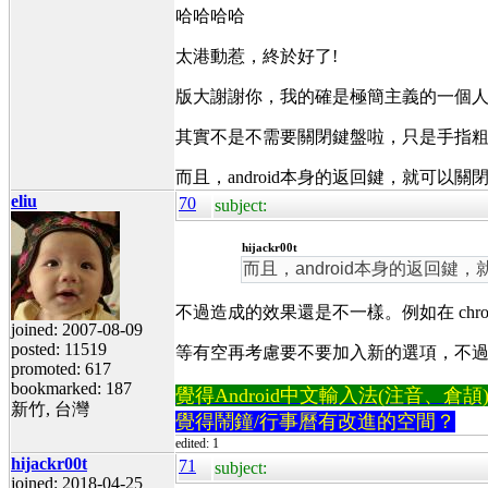
哈哈哈哈
太港動惹，終於好了!
版大謝謝你，我的確是極簡主義的一個人
其實不是不需要關閉鍵盤啦，只是手指
而且，android本身的返回鍵，就可以關
eliu
70
subject:
hijackr00t
而且，android本身的返回鍵
不過造成的效果還是不一樣。例如在 chro
joined: 2007-08-09
posted: 11519
等有空再考慮要不要加入新的選項，不
promoted: 617
bookmarked: 187
覺得Android中文輸入法(注音、倉頡)不易
新竹, 台灣
覺得鬧鐘/行事曆有改進的空間？
edited: 1
hijackr00t
71
subject:
joined: 2018-04-25