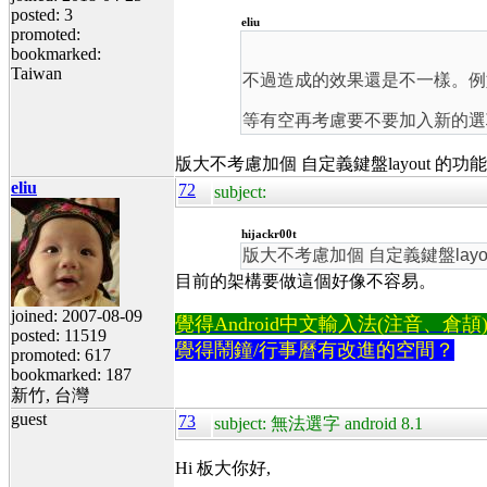
posted: 3
eliu
promoted:
bookmarked:
Taiwan
不過造成的效果還是不一樣。例如在
等有空再考慮要不要加入新的選
版大不考慮加個 自定義鍵盤layout 的功能
eliu
72
subject:
hijackr00t
版大不考慮加個 自定義鍵盤layo
目前的架構要做這個好像不容易。
joined: 2007-08-09
覺得Android中文輸入法(注音、倉頡)不易
posted: 11519
覺得鬧鐘/行事曆有改進的空間？
promoted: 617
bookmarked: 187
新竹, 台灣
guest
73
subject: 無法選字 android 8.1
Hi 板大你好,