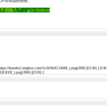
邊試不出你說的情形。
輸入？→ gcin Android
ttps://thumbs2.imgbox.com/5c/6f/8elG54M8_t.png[/IMG][/URL] [U
o8QOEHf_t.png[/IMG][/URL]