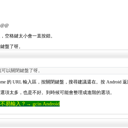
@@
粗，空格鍵太小會一直按錯。
閉鍵盤了呀。
，就可以關閉鍵盤了呀。
me 的 URL 輸入區，按關閉鍵盤，搜尋建議還在。按 Andro
過選項太多，也是不好。到時候可能會整理成進階的選項。
輸入？→ gcin Android