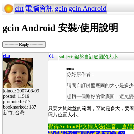
cht
gcin
gcin Android
電腦資訊
gcin Android 安裝/使用說明
----------- Reply -----------
eliu
61
subject: 鍵盤自訂底圖的大小
guest
你好原作者：
請問自訂鍵盤底圖的大小是多少如
joined: 2007-08-09
posted: 11519
想切一個剛好的當底圖，避免變
promoted: 617
bookmarked: 187
只要大於鍵盤的範圍，至於是多大，要看螢幕
新竹, 台灣
照片位置大小。
覺得Android中文輸入法(注音、倉頡)不易
覺得鬧鐘/行事曆有改進的空間？