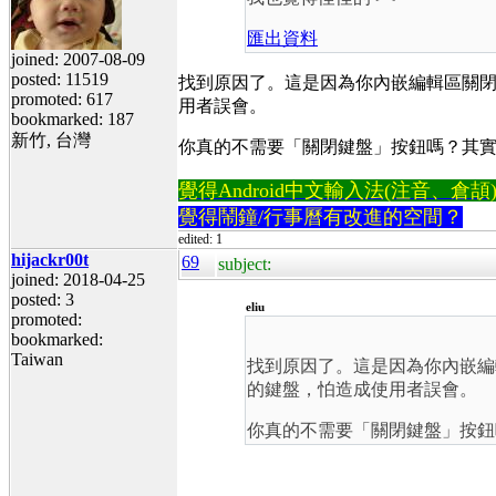
匯出資料
joined: 2007-08-09
posted: 11519
找到原因了。這是因為你內嵌編輯區關
promoted: 617
用者誤會。
bookmarked: 187
新竹, 台灣
你真的不需要「關閉鍵盤」按鈕嗎？其實
覺得Android中文輸入法(注音、倉頡)不易
覺得鬧鐘/行事曆有改進的空間？
edited: 1
hijackr00t
69
subject:
joined: 2018-04-25
posted: 3
eliu
promoted:
bookmarked:
Taiwan
找到原因了。這是因為你內嵌編
的鍵盤，怕造成使用者誤會。
你真的不需要「關閉鍵盤」按鈕