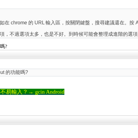
 chrome 的 URL 輸入區，按關閉鍵盤，搜尋建議還在。按 
項，不過選項太多，也是不好。到時候可能會整理成進階的選項
嗎?
ut 的功能嗎?
輸入？→ gcin Android