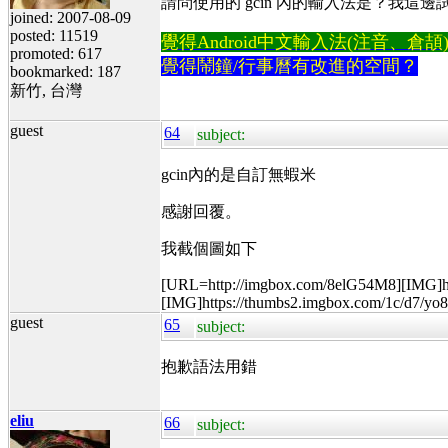
請問使用的 gcin 內的輸入法是？我這
joined: 2007-08-09
posted: 11519
覺得Android中文輸入法(注音、倉頡)不易
promoted: 617
覺得鬧鐘/行事曆有改進的空間？
bookmarked: 187
新竹, 台灣
guest
64
subject:
gcin內的是自訂無蝦米
感謝回覆。
我截個圖如下
[URL=http://imgbox.com/8elG54M8][IMG]h
[IMG]https://thumbs2.imgbox.com/1c/d7/y
guest
65
subject:
抱歉語法用錯
eliu
66
subject: