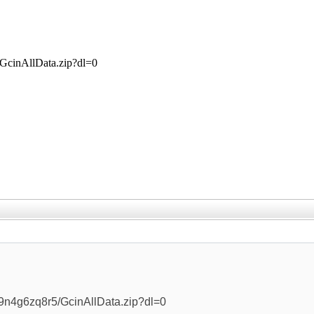
/GcinAllData.zip?dl=0
，
j9n4g6zq8r5/GcinAllData.zip?dl=0