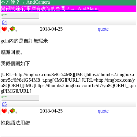
不方便？→ AndCamera
覺得鬧鐘/行事曆有改進的空間？→ AndAlarm
guest
64
2018-04-25
quote
0
0
gcin內的是自訂無蝦米
感謝回覆。
我截個圖如下
[URL=http://imgbox.com/8elG54M8][IMG]https://thumbs2.imgbox.c
om/5c/6f/8elG54M8_t.png[/IMG][/URL] [URL=http://imgbox.com/y
o8QOEHf][IMG]https://thumbs2.imgbox.com/1c/d7/yo8QOEHf_t.pn
g[/IMG][/URL]
guest
65
2018-04-25
quote
0
0
抱歉語法用錯