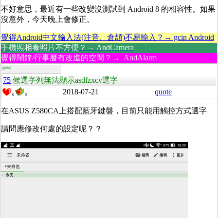
不好意思，最近有一些改變沒測試到 Android 8 的相容性。如果
沒意外，今天晚上會修正。
覺得Android中文輸入法(注音、倉頡)不易輸入？→ gcin Android
手機照相看照片不方便？→ AndCamera
覺得鬧鐘/行事曆有改進的空間？→ AndAlarm
guest
75
候選字列無法顯示asdfzxcv選字
2018-07-21
quote
0
0
在ASUS Z580CA上搭配藍牙鍵盤，目前只能用觸控方式選字
請問應修改何處的設定呢？？