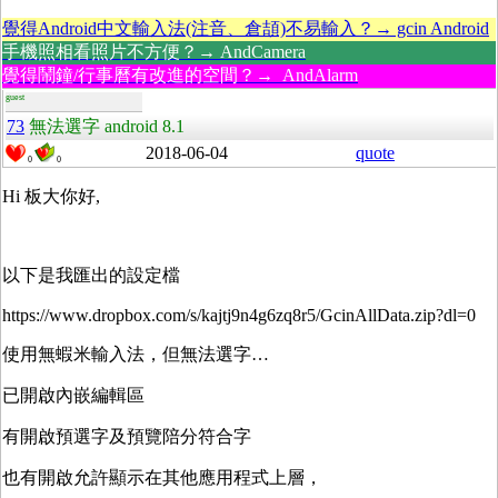
覺得Android中文輸入法(注音、倉頡)不易輸入？→ gcin Android
手機照相看照片不方便？→ AndCamera
覺得鬧鐘/行事曆有改進的空間？→ AndAlarm
guest
73
無法選字 android 8.1
2018-06-04
quote
0
0
Hi 板大你好,
以下是我匯出的設定檔
https://www.dropbox.com/s/kajtj9n4g6zq8r5/GcinAllData.zip?dl=0
使用無蝦米輸入法，但無法選字…
已開啟內嵌編輯區
有開啟預選字及預覽陪分符合字
也有開啟允許顯示在其他應用程式上層，