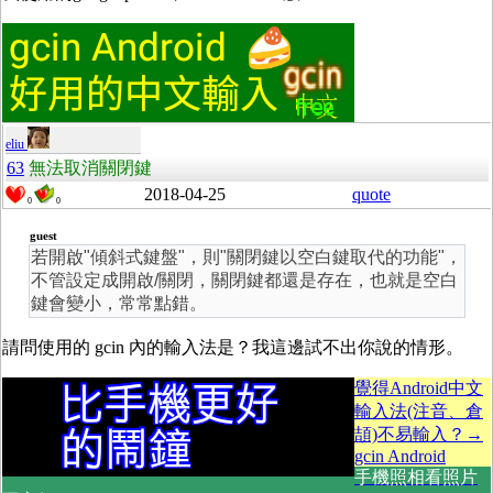
eliu
63
無法取消關閉鍵
2018-04-25
quote
0
0
guest
若開啟"傾斜式鍵盤"，則"關閉鍵以空白鍵取代的功能"，
不管設定成開啟/關閉，關閉鍵都還是存在，也就是空白
鍵會變小，常常點錯。
請問使用的 gcin 內的輸入法是？我這邊試不出你說的情形。
覺得Android中文
輸入法(注音、倉
頡)不易輸入？→
gcin Android
手機照相看照片