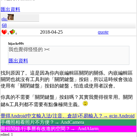
匯出資料
eliu
68
2018-04-25
quote
0
0
hijackr00t
我也覺得怪怪的 ><
匯出資料
找到原因了。這是因為你內嵌編輯區關閉的關係。內嵌編輯區
關閉也就沒有工具列的「關閉鍵盤」按鈕，所以這時候會強迫
使用有「關閉鍵盤」按鈕的鍵盤，怕造成使用者誤會。
你真的不需要「關閉鍵盤」按鈕嗎？其實我覺得很常用。關閉
鍵&工具列都不需要有點像極簡主義。
覺得Android中文輸入法(注音、倉頡)不易輸入？→ gcin Android
手機照相看照片不方便？→ AndCamera
覺得鬧鐘/行事曆有改進的空間？→ AndAlarm
edited: 1