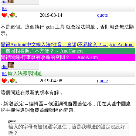
eliu
83
2019-03-14
quote
0
0
不是這個。這個執行 gcin 工具 就會設法開啟，否則就會無法顯
示。
覺得Android中文輸入法(注音、倉頡)不易輸入？→ gcin Android
手機照相看照片不方便？→ AndCamera
覺得鬧鐘/行事曆有改進的空間？→ AndAlarm
eliu
84
輸入法顯示問題
2019-04-08
quote
0
0
這個問題在最新的版本有解，
- 新增 設定→編輯區→候選詞視窗覆蓋位移，用在某些中國廠
牌手機候選詞會覆蓋編輯區的問題。
guest
輸入的字母會被候選字遮住，這是我哪邊的設定沒設好
嗎？