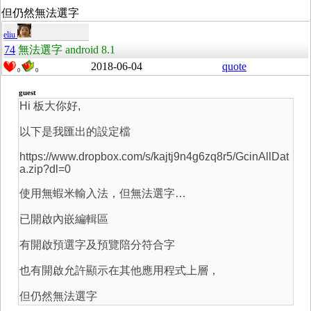
但仍然無法選字
eliu
74
無法選字 android 8.1
2018-06-04
quote
0
0
guest
Hi 板大你好,
以下是我匯出的設定檔
https://www.dropbox.com/s/kajtj9n4g6zq8r5/GcinAllDat
a.zip?dl=0
使用無蝦米輸入法，但無法選字…
已開啟內嵌編輯區
有開啟預選字及預覽陪分符合字
也有開啟允許顯示在其他應用程式上層，
但仍然無法選字