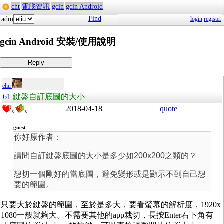
cht
電腦資訊
gcin
gcin Android
Find
adm
login
register
gcin Android 安裝/使用說明
----------- Reply -----------
eliu
61
鍵盤自訂底圖的大小
2018-04-18
quote
0
0
guest
你好原作者：
請問自訂鍵盤底圖的大小是多少如200x200之類的？
想切一個剛好的當底圖，避免變形或是顯示不到自己想
要的範圍。
只要大於鍵盤的範圍，至於是多大，要看螢幕的解析度，1920x
1080一般就夠大。不需要其他的app裁切，長按Enter右下角有