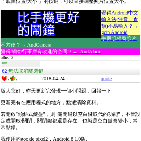
「底圖位置/大小 」的按鍵，可以直接調整照片位置大小。
覺得Android中文
輸入法(注音、倉
頡)不易輸入？→
gcin Android
手機照相看照片
不方便？→ AndCamera
覺得鬧鐘/行事曆有改進的空間？→ AndAlarm
edited: 3
guest
62
無法取消關閉鍵
2018-04-24
quote
0
0
版大您好，昨天更新完發現一個小問題，回報一下。
更新完有在應用程式的地方，點選清除資料。
若開啟"傾斜式鍵盤"，則"關閉鍵以空白鍵取代的功能"，不管設
定成開啟/關閉，關閉鍵都還是存在，也就是空白鍵會變小，常
常點錯。
我使用的google pixel2，Android 8.1.0版.