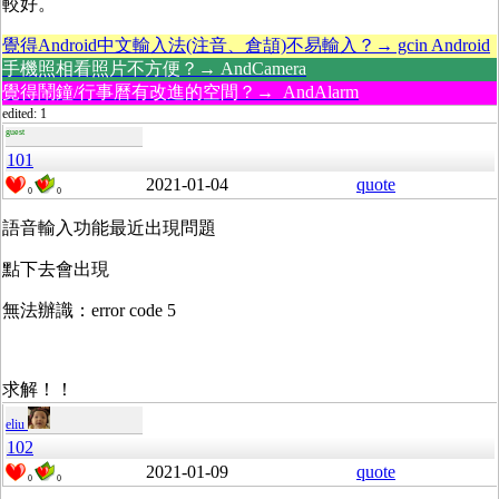
較好。
覺得Android中文輸入法(注音、倉頡)不易輸入？→ gcin Android
手機照相看照片不方便？→ AndCamera
覺得鬧鐘/行事曆有改進的空間？→ AndAlarm
edited: 1
guest
101
2021-01-04
quote
0
0
語音輸入功能最近出現問題
點下去會出現
無法辦識：error code 5
求解！！
eliu
102
2021-01-09
quote
0
0