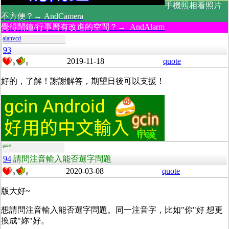
手機照相看照片
不方便？→ AndCamera
覺得鬧鐘/行事曆有改進的空間？→ AndAlarm
alanvcd
93
2019-11-18
quote
0
0
好的，了解！謝謝解答，期望日後可以支援！
guest
94
請問注音輸入能否選字問題
2020-03-08
quote
0
0
版大好~
想請問注音輸入能否選字問題。同一注音字，比如"你"好 想更
換成"妳"好。