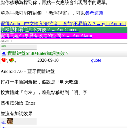
點你移動游標到你，再點一次應該會出現選字的選單。
華為手機可能有封鎖 「懸浮視窗」，可以
參考這篇
覺得Android中文輸入法(注音、倉頡)不易輸入？→ gcin Android
手機照相看照片不方便？→ AndCamera
覺得鬧鐘/行事曆有改進的空間？→ AndAlarm
edited: 1
guest
96
實體鍵盤Shift+Enter加詞無效？
2020-09-10
quote
0
0
Android 7.0 + 藍牙實體鍵盤
打好一串新詞彙後，假設是「明天吃雞」
按實體鍵「向左」，將焦點移動到「明」字
然後按Shift+Enter
並沒有加詞效果
eliu