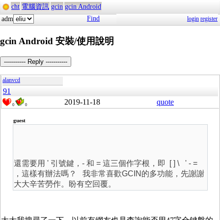
cht
電腦資訊
gcin
gcin Android
Find
adm
login
register
gcin Android 安裝/使用說明
----------- Reply -----------
alanvcd
91
2019-11-18
quote
0
0
guest
還需要用 ' 引號鍵，- 和 = 這三個作字根，即
[ ] \
'
-
=
，這樣有辦法嗎？ 我非常喜歡GCIN的多功能，先謝謝
大大辛苦勞作。盼有空回覆。