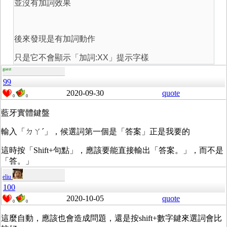
並沒有加詞效果
後來發現是有加詞動作
只是它不會顯示「加詞:XX」提示字樣
guest
99
2020-09-30
quote
0
0
藍牙實體鍵盤
輸入「ㄉㄚˊ」，候選詞第一個是「答案」正是我要的
這時按「Shift+句點」，應該要能直接輸出「答案。」，而不是
「答。」
eliu
100
2020-10-05
quote
0
0
這麼自動，應該也會造成問題，還是按shift+數字鍵來選詞會比