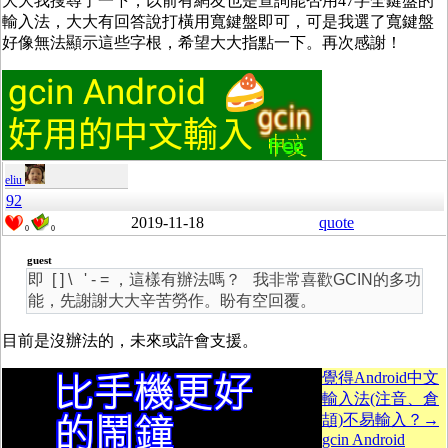
大大我搜尋了一下，以前有網友也是查詢能否用47字全鍵盤的
輸入法，大大有回答說打橫用寬鍵盤即可，可是我選了寬鍵盤
好像無法顯示這些字根，希望大大指點一下。再次感謝！
eliu
92
2019-11-18
quote
0
0
guest
即 [ ] \ ' - = ，這樣有辦法嗎？ 我非常喜歡GCIN的多功
能，先謝謝大大辛苦勞作。盼有空回覆。
目前是沒辦法的，未來或許會支援。
覺得Android中文
輸入法(注音、倉
頡)不易輸入？→
gcin Android