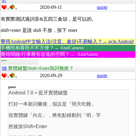
97
2020-09-11
quote
0
0
有實際測試過詞音&五四三倉頡，是可以的。
shift+enter 是說 shift 不放，按下 enter
覺得Android中文輸入法(注音、倉頡)不易輸入？→ gcin Android
手機照相看照片不方便？→ AndCamera
覺得鬧鐘/行事曆有改進的空間？→ AndAlarm
guest
98
實體鍵盤Shift+Enter加詞無效？
2020-09-29
quote
0
0
guest
Android 7.0 + 藍牙實體鍵盤
打好一串新詞彙後，假設是「明天吃雞」
按實體鍵「向左」，將焦點移動到「明」字
然後按Shift+Enter