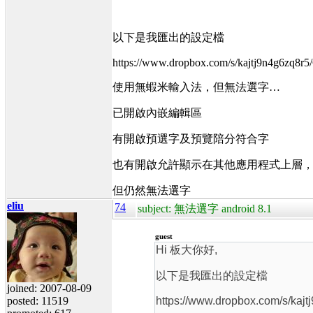
以下是我匯出的設定檔
https://www.dropbox.com/s/kajtj9n4g6zq8r5
使用無蝦米輸入法，但無法選字…
已開啟內嵌編輯區
有開啟預選字及預覽陪分符合字
也有開啟允許顯示在其他應用程式上層
但仍然無法選字
eliu
74
subject: 無法選字 android 8.1
guest
Hi 板大你好,
以下是我匯出的設定檔
joined: 2007-08-09
posted: 11519
https://www.dropbox.com/s/kajt