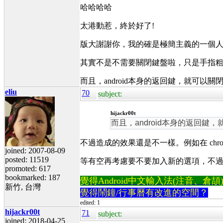
哈哈哈哈
太港動惹，終於好了!
版大謝謝你，我的確是極簡主義的一個人
其實不是不需要關閉鍵盤啦，只是手指
而且，android本身的返回鍵，就可以關
eliu
70
subject:
hijackr00t
而且，android本身的返回鍵
不過造成的效果還是不一樣。例如在 chro
joined: 2007-08-09
posted: 11519
等有空再考慮要不要加入新的選項，不
promoted: 617
bookmarked: 187
覺得Android中文輸入法(注音、倉頡)不易
新竹, 台灣
覺得鬧鐘/行事曆有改進的空間？
edited: 1
hijackr00t
71
subject:
joined: 2018-04-25