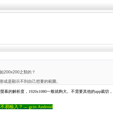
200x200之類的？
形或是顯示不到自己想要的範圍。
的解析度，1920x1080一般就夠大。不需要其他的app裁切，
輸入？→ gcin Android