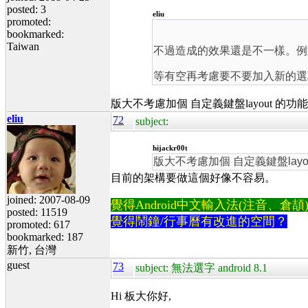
posted: 3
eliu
promoted:
bookmarked:
Taiwan
不過造成的效果還是不一樣。例如在
等有空再考慮要不要加入新的選
版大不考慮加個 自定義鍵盤layout 的功能
eliu
72
subject:
hijackr00t
版大不考慮加個 自定義鍵盤layo
目前的架構要做這個好像不容易。
joined: 2007-08-09
覺得Android中文輸入法(注音、倉頡)不易
posted: 11519
覺得鬧鐘/行事曆有改進的空間？
promoted: 617
bookmarked: 187
新竹, 台灣
guest
73
subject: 無法選字 android 8.1
Hi 板大你好,