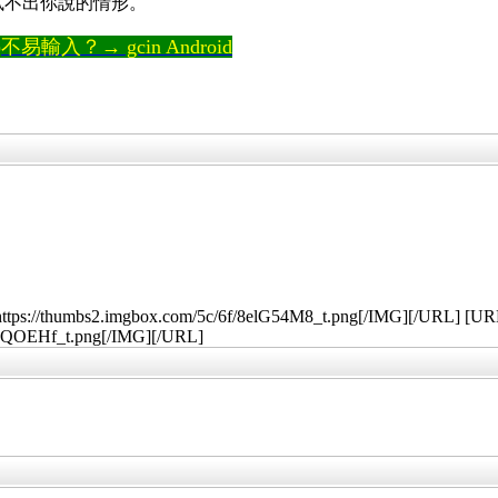
邊試不出你說的情形。
輸入？→ gcin Android
ttps://thumbs2.imgbox.com/5c/6f/8elG54M8_t.png[/IMG][/URL] [U
o8QOEHf_t.png[/IMG][/URL]