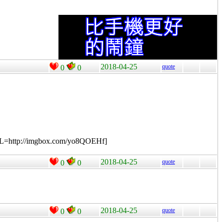
2018-04-25
quote
0
0
RL=http://imgbox.com/yo8QOEHf]
2018-04-25
quote
0
0
2018-04-25
quote
0
0