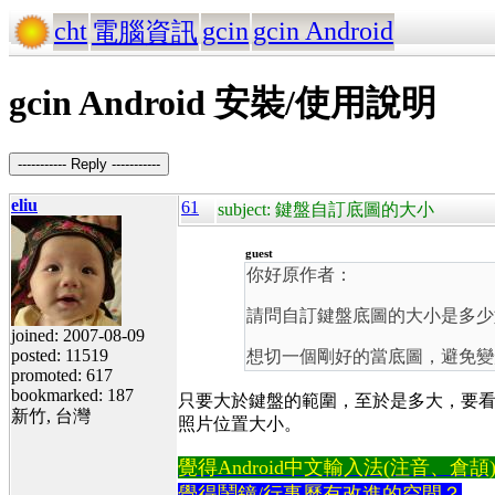
cht
gcin
gcin Android
電腦資訊
gcin Android 安裝/使用說明
----------- Reply -----------
eliu
61
subject: 鍵盤自訂底圖的大小
guest
你好原作者：
請問自訂鍵盤底圖的大小是多少如
joined: 2007-08-09
posted: 11519
想切一個剛好的當底圖，避免變
promoted: 617
bookmarked: 187
只要大於鍵盤的範圍，至於是多大，要看螢幕
新竹, 台灣
照片位置大小。
覺得Android中文輸入法(注音、倉頡)不易
覺得鬧鐘/行事曆有改進的空間？