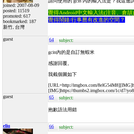
請問使用的 gcin 內的輸入法是？我這
joined: 2007-08-09
posted: 11519
覺得Android中文輸入法(注音、倉頡)不易
promoted: 617
覺得鬧鐘/行事曆有改進的空間？
bookmarked: 187
新竹, 台灣
guest
64
subject:
gcin內的是自訂無蝦米
感謝回覆。
我截個圖如下
[URL=http://imgbox.com/8elG54M8][IMG]h
[IMG]https://thumbs2.imgbox.com/1c/d7/y
guest
65
subject:
抱歉語法用錯
eliu
66
subject: