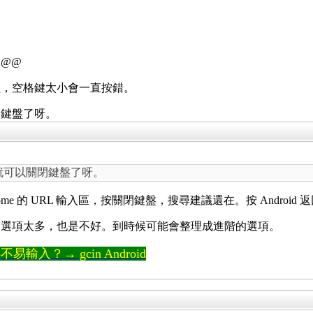
@@
粗，空格鍵太小會一直按錯。
閉鍵盤了呀。
，就可以關閉鍵盤了呀。
me 的 URL 輸入區，按關閉鍵盤，搜尋建議還在。按 Andro
過選項太多，也是不好。到時候可能會整理成進階的選項。
輸入？→ gcin Android