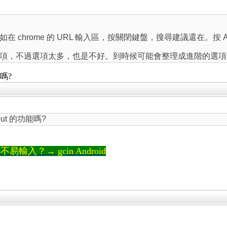
 chrome 的 URL 輸入區，按關閉鍵盤，搜尋建議還在。按 
項，不過選項太多，也是不好。到時候可能會整理成進階的選項
嗎?
ut 的功能嗎?
輸入？→ gcin Android