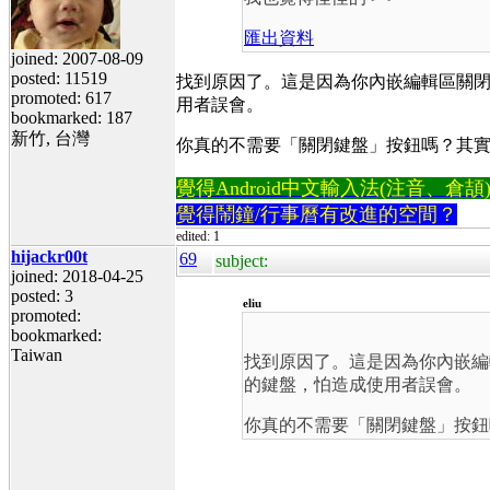
匯出資料
joined: 2007-08-09
posted: 11519
找到原因了。這是因為你內嵌編輯區關
promoted: 617
用者誤會。
bookmarked: 187
新竹, 台灣
你真的不需要「關閉鍵盤」按鈕嗎？其實
覺得Android中文輸入法(注音、倉頡)不易
覺得鬧鐘/行事曆有改進的空間？
edited: 1
hijackr00t
69
subject:
joined: 2018-04-25
posted: 3
eliu
promoted:
bookmarked:
Taiwan
找到原因了。這是因為你內嵌編
的鍵盤，怕造成使用者誤會。
你真的不需要「關閉鍵盤」按鈕