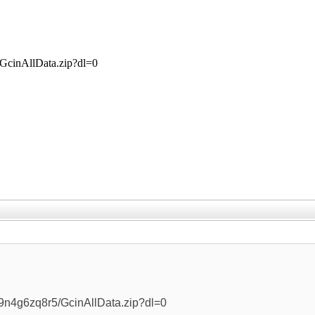
/GcinAllData.zip?dl=0
，
j9n4g6zq8r5/GcinAllData.zip?dl=0