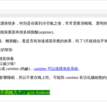
的濃痰很多，特別是在吸到冷空氣之後，常常需要清喉嚨。透明
面有很多精胺酸(arginine)。
ne(賴胺酸、離胺酸)，看是否有加速感冒痊癒的效果，吃了3天後就似
遺症的幫助
制感冒病毒
可以減少痰?
合成 carnitine (肉鹼)，
carnitine 可以保護免疫系統
。
會影響睡眠，所以不要在晚上吃。可能與 carnitine 有活化腦細胞
輸入？→ gcin Android