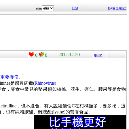
Find
login
register
adm
2012-12-20
0
0
quote
的重要養份
。
rginine)是感冒病毒(
Rhinovirus
)
零食，零食中常見的堅果類如核桃、花生、杏仁、腰果等是食物
trulline
，也不適合。有人說維他命C在柑橘類多，要多吃，這
也有純賴胺酸、離胺酸(lysine)的營養食品。