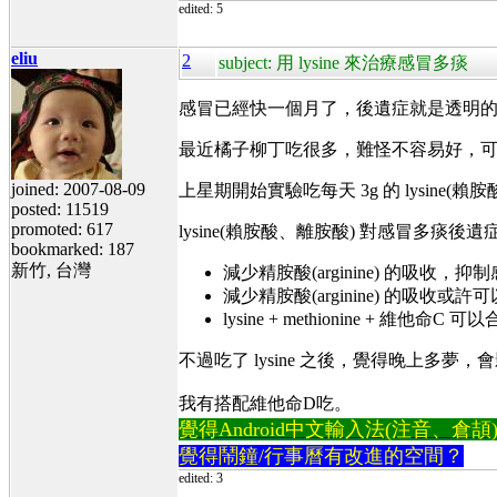
edited: 5
eliu
2
subject: 用 lysine 來治療感冒多痰
感冒已經快一個月了，後遺症就是透明
最近橘子柳丁吃很多，難怪不容易好，可能痰裏
joined: 2007-08-09
上星期開始實驗吃每天 3g 的 lysi
posted: 11519
promoted: 617
lysine(賴胺酸、離胺酸) 對感冒多痰後
bookmarked: 187
新竹, 台灣
減少精胺酸(arginine) 的吸收，抑
減少精胺酸(arginine) 的吸收或許
lysine + methionine + 維他命C 可以
不過吃了 lysine 之後，覺得晚上多夢，
我有搭配維他命D吃。
覺得Android中文輸入法(注音、倉頡)不易
覺得鬧鐘/行事曆有改進的空間？
edited: 3