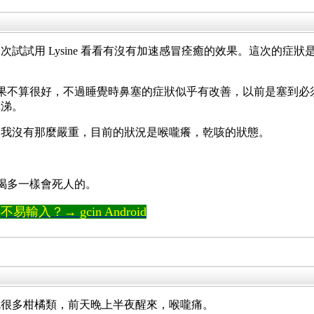
試試用 Lysine 看看有沒有加速感冒痊癒的效果。這次的症
水的效果不算很好，不過睡覺時鼻塞的症狀似乎有改善，以前是塞
鼻涕。
，我沒有那麼嚴重，目前的狀況是喉嚨癢，乾咳的狀態。
像水喝多一樣會死人的。
輸入？→ gcin Android
吃很多柑橘類，前天晚上半夜醒來，喉嚨痛。