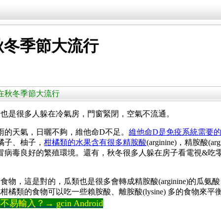
秋冬季節大流行
容易在秋冬季節大流行
天也是很多人躲在冷氣房，門窗緊閉，空氣不流通。
雨的天氣，日曬不夠，維他命D不足。
維他命D是免疫系統需要
橘子、柚子，
柑橘類的水果含有很多精胺酸
(arginine)，精胺酸(a
冒病毒良好的繁殖環境。還有，秋冬很多人躲在房子看電視&吃
，這是對的，瓜類也是很多會轉成精胺酸(arginine)的
瓜氨酸 ci
類的食物可以吃一些賴胺酸、離胺酸(lysine) 多的食物來平衡，
輸入？→ gcin Android