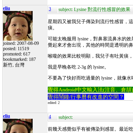
eliu
3
subject: Lysine 對流行性感冒的效果
星期四又被我兒子傳染到流行性感冒，這次
痰。
可能太晚服用 lysine，對鼻塞流鼻
joined: 2007-08-09
覺起來才會出現，其他的時間是透明的
posted: 11519
promoted: 617
喉嚨的效果比較明顯，我兒子有吐黃痰
bookmarked: 187
新竹, 台灣
我是早晚各吃 2-3g 的 lysine。
不要為了快好而吃過量的 lysine，就
覺得Android中文輸入法(注音、倉頡)不易
覺得鬧鐘/行事曆有改進的空間？
edited: 2
eliu
4
subject:
前幾天感覺似乎有被傳染到感冒。最近