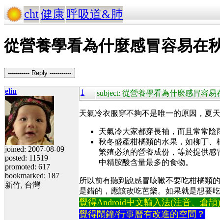
cht
健康
呼吸道&肺
從營養學看為什麼感冒容易在
----------- Reply -----------
eliu
1
subject: 從營養學看為什麼感冒
天氣冷衣服穿不夠不是唯一的原因，夏
天氣冷大家都穿長袖，而且常常陰
秋冬盛產柑橘類的水果，如柳丁、
joined: 2007-08-09
繁殖必須的營養成份，等於提供感
posted: 11519
中精胺酸含量最多的食物。
promoted: 617
bookmarked: 187
所以前有聽到說感冒咳嗽不要吃柑橘類的食物
新竹, 台灣
是錯的，應該改吃芭樂。如果就是想要吃柑橘
覺得Android中文輸入法(注音、倉頡)不易
覺得鬧鐘/行事曆有改進的空間？