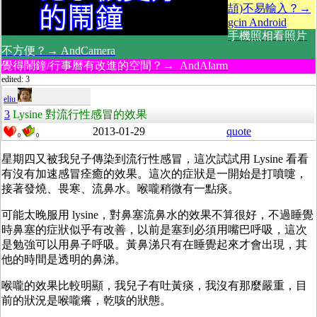
頡)不易輸入？→
gcin Android
手機照相看照片
不方便？→ AndCamera
覺得鬧鐘/行事曆有改進的空間？→ AndAlarm
edited: 3
eliu
3
Lysine 對流行性感冒的效果
2013-01-29
quote
0
0
星期四又被我兒子傳染到流行性感冒，這次試試用 Lysine 看看
有沒有加速感冒痊癒的效果。這次的症狀是一開始是打噴嚏，
接著發燒、畏寒、流鼻水。喉嚨稍微有一點痰。
可能太晚服用 lysine，對鼻塞流鼻水的效果不算很好，不過睡覺
時鼻塞的症狀似乎有改善，以前是塞到必須用嘴巴呼吸，這次
是勉強可以用鼻子呼吸。黃鼻涕只有在睡覺起來才會出現，其
他的時間是透明的鼻涕。
喉嚨的效果比較明顯，我兒子有吐黃痰，我沒有那麼嚴重，目
前的狀況是喉嚨癢，乾咳的狀態。