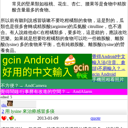
常見的堅果類如核桃、花生、杏仁、腰果等是食物中精胺
酸含量最多的食物。
所以前有聽到說感冒咳嗽不要吃柑橘類的食物，這是對的，瓜
類也是很多會轉成精胺酸(arginine)的
瓜氨酸 citrulline
，也不適
合。有人說維他命C在柑橘類多，要多吃，這是錯的，應該改吃
芭樂。如果就是想要吃柑橘類的食物可以吃一些賴胺酸、離胺
酸(lysine) 多的食物來平衡，也有純賴胺酸、離胺酸(lysine)的營
養食品。
覺得Android中文
輸入法(注音、倉
頡)不易輸入？→
gcin Android
手機照相看照片
不方便？→ AndCamera
覺得鬧鐘/行事曆有改進的空間？→ AndAlarm
edited: 5
eliu
2
用 lysine 來治療感冒多痰
2013-01-09
quote
0
0