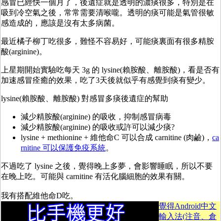
感冒已經快一個月了，後遺症就是透明的濃痰很多，特別是在
吸到冷空氣之後，常常需要清喉嚨。透明的痰可能是氣管很敏
感造成的，應該是沒有太多病菌。
最近橘子柳丁吃很多，難怪不容易好，可能痰裏面有很多精胺
酸(arginine)。
上星期開始實驗吃每天 3g 的 lysine(賴胺酸、離胺酸)，看是否有
加速感冒痊癒的效果，吃了3天後就似乎有感覺到痰有變少。
lysine(賴胺酸、離胺酸) 對感冒多痰後遺症的幫助
減少精胺酸(arginine) 的吸收，抑制感冒病毒
減少精胺酸(arginine) 的吸收或許可以減少痰?
lysine + methionine + 維他命C 可以合成 carnitine (肉鹼)，
ca
rnitine 可以保護免疫系統
。
不過吃了 lysine 之後，覺得晚上多夢，會影響睡眠，所以不要
在晚上吃。可能與 carnitine 有活化腦細胞的效果有關。
我有搭配維他命D吃。
覺得Android中文
輸入法(注音、倉