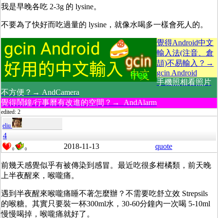
我是早晚各吃 2-3g 的 lysine。
不要為了快好而吃過量的 lysine，就像水喝多一樣會死人的。
覺得Android中文
輸入法(注音、倉
頡)不易輸入？→
gcin Android
手機照相看照片
不方便？→ AndCamera
覺得鬧鐘/行事曆有改進的空間？→ AndAlarm
edited: 2
eliu
4
2018-11-13
quote
0
0
前幾天感覺似乎有被傳染到感冒。最近吃很多柑橘類，前天晚
上半夜醒來，喉嚨痛。
遇到半夜醒來喉嚨痛睡不著怎麼辦？不需要吃舒立效 Strepsils
的喉糖。其實只要裝一杯300ml水，30-60分鐘內一次喝 5-10ml
慢慢喝掉，喉嚨痛就好了。