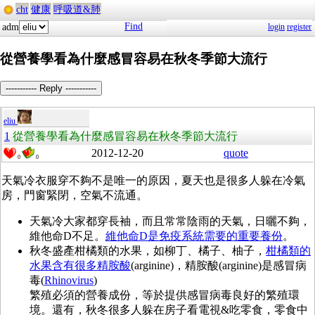
cht
健康
呼吸道&肺
Find
adm
login
register
從營養學看為什麼感冒容易在秋冬季節大流行
----------- Reply -----------
eliu
1
從營養學看為什麼感冒容易在秋冬季節大流行
2012-12-20
quote
0
0
天氣冷衣服穿不夠不是唯一的原因，夏天也是很多人躲在冷氣
房，門窗緊閉，空氣不流通。
天氣冷大家都穿長袖，而且常常陰雨的天氣，日曬不夠，
維他命D不足。
維他命D是免疫系統需要的重要養份
。
秋冬盛產柑橘類的水果，如柳丁、橘子、柚子，
柑橘類的
水果含有很多精胺酸
(arginine)，精胺酸(arginine)是感冒病
毒(
Rhinovirus
)
繁殖必須的營養成份，等於提供感冒病毒良好的繁殖環
境。還有，秋冬很多人躲在房子看電視&吃零食，零食中