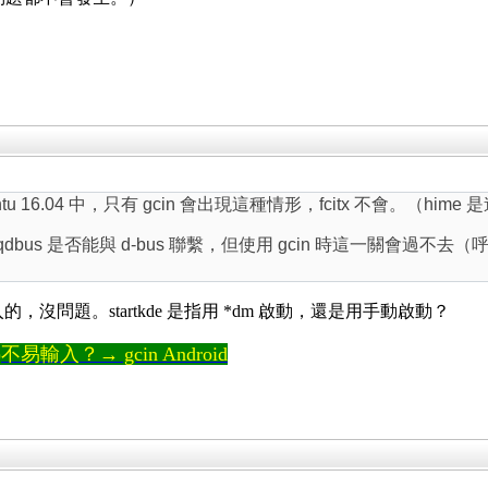
16.04 中，只有 gcin 會出現這種情形，fcitx 不會。（hime 是連
中，會測試 qdbus 是否能與 d-bus 聯繫，但使用 gcin 時這一關會過不
E 輸入的，沒問題。startkde 是指用 *dm 啟動，還是用手動啟動？
輸入？→ gcin Android