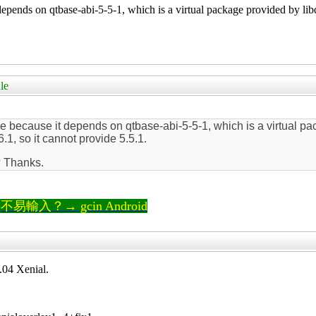
epends on qtbase-abi-5-5-1, which is a virtual package provided by libq
le
e because it depends on qtbase-abi-5-5-1, which is a virtual pa
.1, so it cannot provide 5.5.1.
? Thanks.
輸入？→ gcin Android
.04 Xenial.