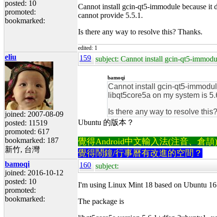
posted: 10
Cannot install gcin-qt5-immodule because it d
promoted:
cannot provide 5.5.1.
bookmarked:
Is there any way to resolve this? Thanks.
edited: 1
eliu
159
subject: Cannot install gcin-qt5-immodu
bamoqi
Cannot install gcin-qt5-immodul
libqt5core5a on my system is 5.6
Is there any way to resolve this
joined: 2007-08-09
Ubuntu 的版本？
posted: 11519
promoted: 617
bookmarked: 187
覺得Android中文輸入法(注音、倉頡)不易
新竹, 台灣
覺得鬧鐘/行事曆有改進的空間？
bamoqi
160
subject:
joined: 2016-10-12
posted: 10
I'm using Linux Mint 18 based on Ubuntu 16
promoted:
bookmarked:
The package is