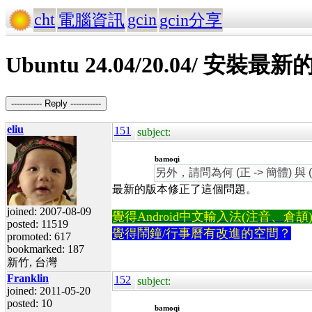
cht
gcin
電腦資訊
gcin分享
Ubuntu 24.04/20.04/ 安
----------- Reply -----------
eliu
151
subject:
bamoqi
另外，請問為何 (正 -> 簡體)
最新的版本修正了這個問題。
joined: 2007-08-09
覺得Android中文輸入法(注音、倉頡)不易
posted: 11519
覺得鬧鐘/行事曆有改進的空間？
promoted: 617
bookmarked: 187
新竹, 台灣
Franklin
152
subject:
joined: 2011-05-20
posted: 10
bamoqi