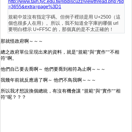
http://www.tajh.tyc.edu.tw/libdiscuzz/viewthread.php?tid
=3655&extra=page%3D1
規範中並沒有指定字碼。但例子裡頭是用 U+2500（這
個也很多人在用）。所以，我不知道全字庫的哪個 url
要明白標示 U+FF5C 的，那個真的是不太正確的！
那就怪政府啊～～～
總之政府單位呈現出來的資料，就是"規範"與"實作""不相
符"啊。
他們自己要去喬啊～ 他們要喬到相符為止啊～～～
我幾年前就反應過了啊～ 他們不鳥我啊～～～
所以我才想說換個總統，有沒有機會讓 "規範"與"實作""相
符"呢？？？