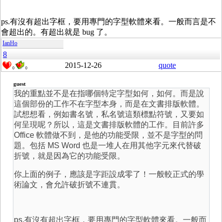
ps.有沒有超出字框，要用專門的字型軟體來看。一般而言是不
會超出的。有超出就是 bug 了。
IanHo
8
2015-12-26
quote
0
0
guest
我的重點並不是在指哪個特定字型如何，如何。而是說
這個部份的工作不在字型本身，而是在文書排版軟體。
試想想看，例如書名號，私名號這類標點符號，又要如
何呈現呢？所以，這是文書排版軟體的工作。目前許多
Office 軟體做不到，是他的功能受限，並不是字型的問
題。包括 MS Word 也是一堆人在用其他字元來代替破
折號，就是因為它的功能受限。
你上面的例子，應該是字距設成零了！一般較正式的學
術論文，會允許破折號不連貫。
ps.有沒有超出字框，要用專門的字型軟體來看。一般而