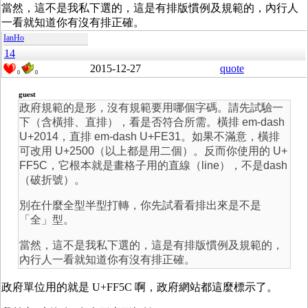
當然，這不是我私下選的，這是有排版慣例及規範的，內行人
一看就知道你有沒有排正確。
IanHo
14
2015-12-27
quote
0
0
guest
政府規範的是形，沒有規範要用哪個字碼。請先試驗一
下（含橫排、直排），看是否符合所需。橫排 em-dash
U+2014，直排 em-dash U+FE31。如果不滿意，橫排
可改用 U+2500（以上都是用二個）。反而你使用的 U+
FF5C，它根本就是畫格子用的直線（line），不是dash
（破折號）。
別在什麼全型半型打轉，你先試看看排出來是不是
「全」型。
當然，這不是我私下選的，這是有排版慣例及規範的，
內行人一看就知道你有沒有排正確。
政府單位用的就是 U+FF5C 啊，政府網站都這麼標示了。