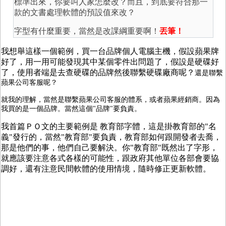
標準出來，你要叫人家怎麼改？而且，到底要符合那一
款的文書處理軟體的預設值來改？
字型有什麼重要，當然是改課綱重要啊！
丟筆！
我想舉這樣一個範例，買一台品牌個人電腦主機，假設蘋果牌
好了，用一用可能發現其中某個零件出問題了，假設是硬碟好
了，使用者端是去查硬碟的品牌然後聯繫硬碟廠商呢？
還是聯繫
蘋果公司客服呢？
就我的理解，當然是聯繫蘋果公司客服的體系，或者蘋果經銷商。因為
我買的是一個品牌。當然這個"品牌"要負責。
我首篇ＰＯ文的主要範例是 教育部字體，這是掛教育部的"名
義"發行的，當然"教育部"要負責，教育部如何跟開發者去喬，
那是他們的事，他們自己要解決。你"教育部"既然出了字形，
就應該要注意各式各樣的可能性，跟政府其他單位各部會要協
調好，還有注意民間軟體的使用情境，隨時修正更新軟體。