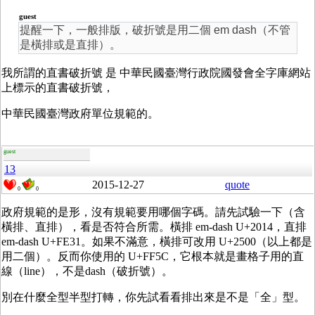
guest
提醒一下，一般排版，破折號是用二個 em dash（不管
是橫排或是直排）。
我所謂的直書破折號 是 中華民國臺灣行政院國發會全字庫網站
上標示的直書破折號，
中華民國臺灣政府單位規範的。
guest
13
2015-12-27
quote
0
0
政府規範的是形，沒有規範要用哪個字碼。請先試驗一下（含
橫排、直排），看是否符合所需。橫排 em-dash U+2014，直排
em-dash U+FE31。如果不滿意，橫排可改用 U+2500（以上都是
用二個）。反而你使用的 U+FF5C，它根本就是畫格子用的直
線（line），不是dash（破折號）。
別在什麼全型半型打轉，你先試看看排出來是不是「全」型。