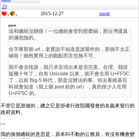
23
2015-12-27
quote
0
0
guest
這和總統沒關係！一位總統會管到那麼細，那台灣還真
的滿危險的。
全字庫那個 url，老實說不知道是誰製作的，那個不太正
確啦！雖然實用上的觀點而言也無不可。
我不會去怪誰，我只求呈現出來是否完美、合理。我排
版幾十年了，自有 Unicode 以來，就不會去用 U+FF5C
了，以前 Big-5 時代，那是沒辦法的事。你去看維基百
科就會知道（我上個 post 給的 url），真的很少人在用
U+FF5C 的。
不管它是誰做的，總之它是掛者行政院國發會的名義來發行的
政府資料。
---
我的換個總統的意思是，原本叫不動的公務員，有沒有機會變