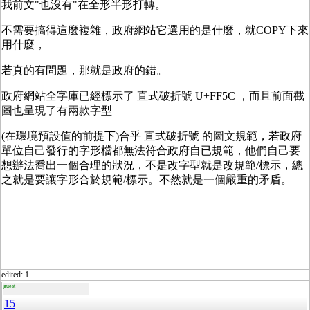
我前文"也沒有"在全形半形打轉。
不需要搞得這麼複雜，政府網站它選用的是什麼，就COPY下來
用什麼，
若真的有問題，那就是政府的錯。
政府網站全字庫已經標示了 直式破折號 U+FF5C ，而且前面截
圖也呈現了有兩款字型
(在環境預設值的前提下)合乎 直式破折號 的圖文規範，若政府
單位自己發行的字形檔都無法符合政府自已規範，他們自己要
想辦法喬出一個合理的狀況，不是改字型就是改規範/標示，總
之就是要讓字形合於規範/標示。不然就是一個嚴重的矛盾。
edited: 1
guest
15