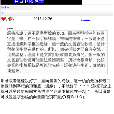
IanHo
4
2015-12-26
quote
0
0
guest
嚴格來說，這不是字型檔的 bug。因為字型檔中的各個
字是「畫」在一個字框裡頭，裡頭的筆畫，一般是不會
直接接觸到字框的邊緣，但一般的文書處理軟體，是針
對整個字框在動作的，所以一個破拆號之間會有空隙，
這些調整，理論上是文書排版軟體要負責的。但一般的
文書處理軟體可能無法整體調整，所以會很麻煩。比較
專業的排版系統是可以預先統一調整這些字距，讓他能
連起來。
那麼或者這樣說好了，畫向量圖的時候，這一槓的最頂和最底
整個貼到字框的頂和底（邊緣），不就好了？？？ 這樣理論上
就可以呈現規範圖文所描述的連續兩槓連在一起了。所以還是
可以說是字形檔的向量圖"沒有"畫好(有ＢＵＧ)。