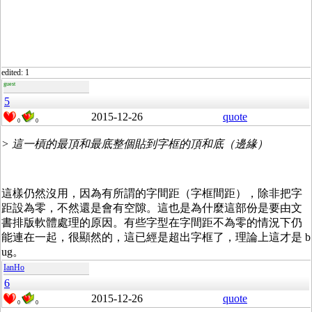
edited: 1
guest
5
2015-12-26
quote
0
0
> 這一槓的最頂和最底整個貼到字框的頂和底（邊緣）
這樣仍然沒用，因為有所謂的字間距（字框間距），除非把字
距設為零，不然還是會有空隙。這也是為什麼這部份是要由文
書排版軟體處理的原因。有些字型在字間距不為零的情況下仍
能連在一起，很顯然的，這已經是超出字框了，理論上這才是 b
ug。
IanHo
6
2015-12-26
quote
0
0