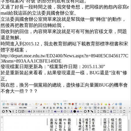
字形檔案內"符號"的部分到底有沒有問題。
又過了好長一段時間之後，我突發奇想，把同樣的抱怨內容寫e
mail給我這區的立法委員國會辦公室。
立法委員國會辦公室簡單來說就是幫我做一個"轉信"的動作，
然後再把教育部的回信轉給我，
我收到的回信，內容簡單來說就是可有可無的官樣文章，問題
還是無解。
時間進入到2015.12，我去教育部網站下載教育部標準楷書和宋
體字形檔案，
http://depart.moe.edu.tw/ED2400/News.aspx?n=8940E5C0456177C
3&sms=893AAA1CBFE149DE
發現檔案日期更新為："檔案製作日期：2015.11.30"
於是重新裝起來看看，結果發現還是一樣，BUG還是"沒有"修
正。
我在想，換另一個黨籍的總統，盡快修正向量圖BUG的機率會
不會大一些？？？