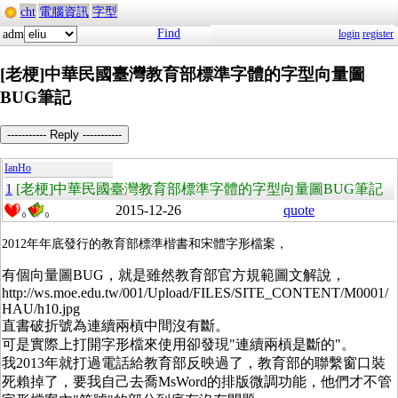
cht
電腦資訊
字型
Find
adm
login
register
[老梗]中華民國臺灣教育部標準字體的字型向量圖
BUG筆記
----------- Reply -----------
IanHo
1
[老梗]中華民國臺灣教育部標準字體的字型向量圖BUG筆記
2015-12-26
quote
0
0
2012年年底發行的教育部標準楷書和宋體字形檔案，
有個向量圖BUG，就是雖然教育部官方規範圖文解說，
http://ws.moe.edu.tw/001/Upload/FILES/SITE_CONTENT/M0001/
HAU/h10.jpg
直書破折號為連續兩槓中間沒有斷。
可是實際上打開字形檔來使用卻發現"連續兩槓是斷的"。
我2013年就打過電話給教育部反映過了，教育部的聯繫窗口裝
死賴掉了，要我自己去喬MsWord的排版微調功能，他們才不管