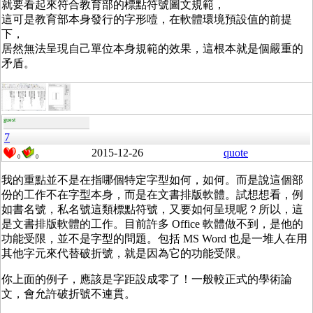
就要看起來符合教育部的標點符號圖文規範，
這可是教育部本身發行的字形噎，在軟體環境預設值的前提
下，
居然無法呈現自己單位本身規範的效果，這根本就是個嚴重的
矛盾。
guest
7
2015-12-26
quote
0
0
我的重點並不是在指哪個特定字型如何，如何。而是說這個部
份的工作不在字型本身，而是在文書排版軟體。試想想看，例
如書名號，私名號這類標點符號，又要如何呈現呢？所以，這
是文書排版軟體的工作。目前許多 Office 軟體做不到，是他的
功能受限，並不是字型的問題。包括 MS Word 也是一堆人在用
其他字元來代替破折號，就是因為它的功能受限。
你上面的例子，應該是字距設成零了！一般較正式的學術論
文，會允許破折號不連貫。