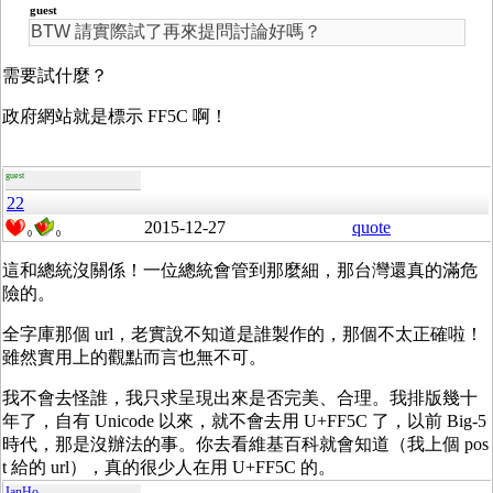
guest
BTW 請實際試了再來提問討論好嗎？
需要試什麼？
政府網站就是標示 FF5C 啊！
guest
22
2015-12-27
quote
0
0
這和總統沒關係！一位總統會管到那麼細，那台灣還真的滿危
險的。
全字庫那個 url，老實說不知道是誰製作的，那個不太正確啦！
雖然實用上的觀點而言也無不可。
我不會去怪誰，我只求呈現出來是否完美、合理。我排版幾十
年了，自有 Unicode 以來，就不會去用 U+FF5C 了，以前 Big-5
時代，那是沒辦法的事。你去看維基百科就會知道（我上個 pos
t 給的 url），真的很少人在用 U+FF5C 的。
IanHo