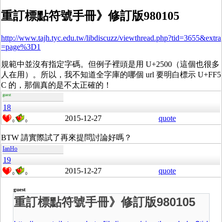
重訂標點符號手冊》修訂版980105
http://www.tajh.tyc.edu.tw/libdiscuzz/viewthread.php?tid=3655&extra
=page%3D1
規範中並沒有指定字碼。但例子裡頭是用 U+2500（這個也很多
人在用）。所以，我不知道全字庫的哪個 url 要明白標示 U+FF5
C 的，那個真的是不太正確的！
guest
18
2015-12-27
quote
0
0
BTW 請實際試了再來提問討論好嗎？
IanHo
19
2015-12-27
quote
0
0
guest
重訂標點符號手冊》修訂版980105