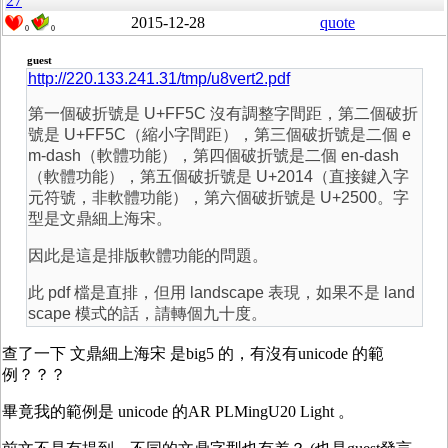
27
2015-12-28
quote
0
0
guest
http://220.133.241.31/tmp/u8vert2.pdf
第一個破折號是 U+FF5C 沒有調整字間距，第二個破折
號是 U+FF5C（縮小字間距），第三個破折號是二個 e
m-dash（軟體功能），第四個破折號是二個 en-dash
（軟體功能），第五個破折號是 U+2014（直接鍵入字
元符號，非軟體功能），第六個破折號是 U+2500。字
型是文鼎細上海宋。
因此是這是排版軟體功能的問題。
此 pdf 檔是直排，但用 landscape 表現，如果不是 land
scape 模式的話，請轉個九十度。
查了一下
文鼎細上海宋 是big5 的，有沒有unicode 的範
例？？？
畢竟我的範例是 unicode 的AR PLMingU20 Light 。