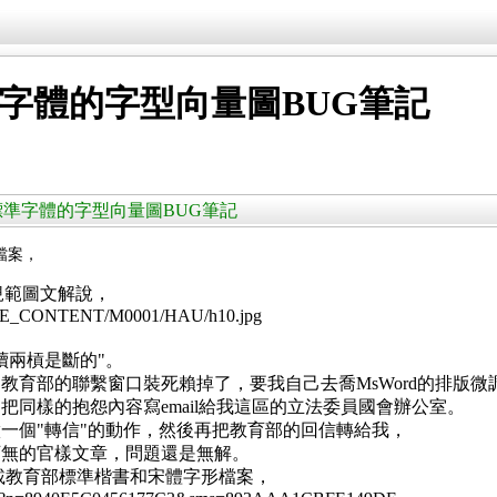
準字體的字型向量圖BUG筆記
教育部標準字體的字型向量圖BUG筆記
檔案，
規範圖文解說，
/SITE_CONTENT/M0001/HAU/h10.jpg
續兩槓是斷的"。
，教育部的聯繫窗口裝死賴掉了，要我自己去喬MsWord的排版
同樣的抱怨內容寫email給我這區的立法委員國會辦公室。
一個"轉信"的動作，然後再把教育部的回信轉給我，
可無的官樣文章，問題還是無解。
站下載教育部標準楷書和宋體字形檔案，