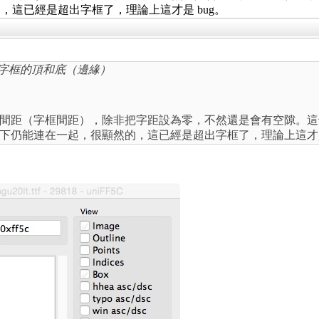
這已經是超出字框了，理論上這才是 bug。
到字框的頂和底（邊緣）
間距（字框間距），除非把字距設為零，不然還是會有空隙。這
下仍能連在一起，很顯然的，這已經是超出字框了，理論上這才是