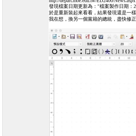
http://depart.moe.edu.tw/ED2400/News
發現檔案日期更新為："檔案製作日期：2015.
於是重新裝起來看看，結果發現還是一樣，
我在想，換另一個黨籍的總統，盡快修正