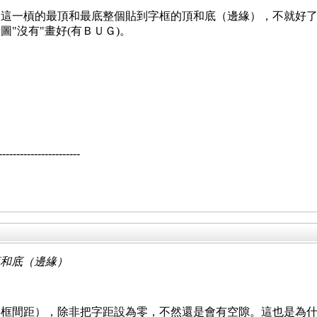
這一槓的最頂和最底整個貼到字框的頂和底（邊緣），不就好了
"沒有"畫好(有ＢＵＧ)。
--------------------
頂和底（邊緣）
字框間距），除非把字距設為零，不然還是會有空隙。這也是為