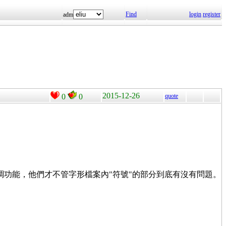
Find
login
register
adm
2015-12-26
0
0
quote
微調功能，他們才不管字形檔案內"符號"的部分到底有沒有問題。