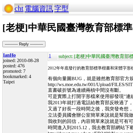
cht
電腦資訊
字型
[老梗]中華民國臺灣教育部標
----------- Reply -----------
IanHo
1
subject: [老梗]中華民國臺灣
joined: 2010-08-28
posted: 476
2012年年底發行的教育部標準楷書和宋體字形
promoted: 7
bookmarked: 4
有個向量圖BUG，就是雖然教育部官方
Taipei
http://ws.moe.edu.tw/001/Upload/FILES
直書破折號為連續兩槓中間沒有斷。
可是實際上打開字形檔來使用卻發現"連
我2013年就打過電話給教育部反映過了
又過了好長一段時間之後，我突發奇想，把
立法委員國會辦公室簡單來說就是幫我做
我收到的回信，內容簡單來說就是可有
時間進入到2015.12，我去教育部網