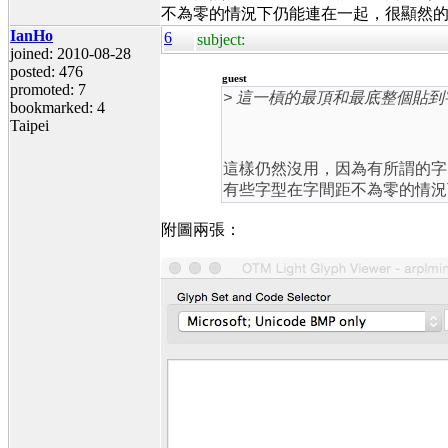
不為零的情況下仍能連在一起，很顯然的，
IanHo
6
subject:
joined: 2010-08-28
posted: 476
guest
promoted: 7
> 這一槓的最頂和最底整個貼
bookmarked: 4
Taipei
這樣仍然沒用，因為有所謂的字
有些字型在字間距不為零的情況
附圖兩張：