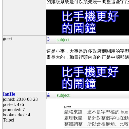
的排版系統是可以預先統一調整這些字
guest
3
subject:
這是小事，大事是許多政府機關用的字
畫長大的，動畫裡頭內嵌的正是中國那
IanHo
4
subject:
joined: 2010-08-28
posted: 476
guest
promoted: 7
嚴格來說，這不是字型檔的 b
bookmarked: 4
處理軟體，是針對整個字框在動
Taipei
整體調整，所以會很麻煩。比較