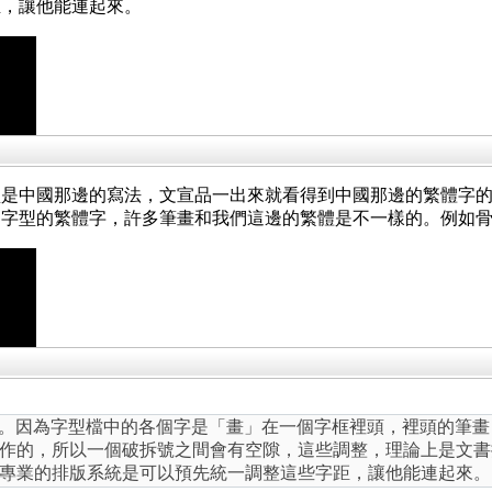
距，讓他能連起來。
型是中國那邊的寫法，文宣品一出來就看得到中國那邊的繁體字
邊字型的繁體字，許多筆畫和我們這邊的繁體是不一樣的。例如
ug。因為字型檔中的各個字是「畫」在一個字框裡頭，裡頭的筆
作的，所以一個破拆號之間會有空隙，這些調整，理論上是文書
專業的排版系統是可以預先統一調整這些字距，讓他能連起來。