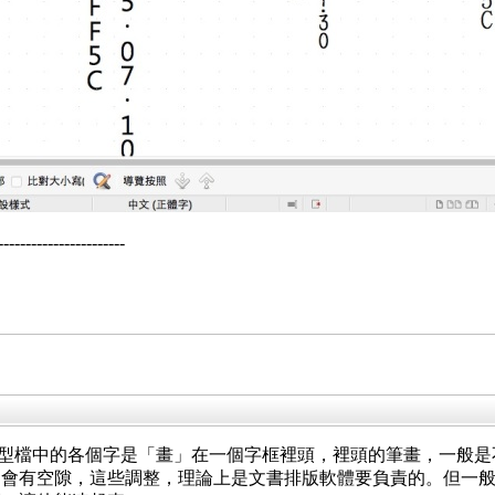
--------------------
為字型檔中的各個字是「畫」在一個字框裡頭，裡頭的筆畫，一般
間會有空隙，這些調整，理論上是文書排版軟體要負責的。但一