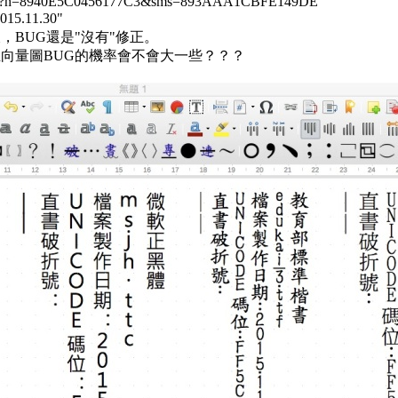
.aspx?n=8940E5C0456177C3&sms=893AAA1CBFE149DE
11.30"
BUG還是"沒有"修正。
向量圖BUG的機率會不會大一些？？？