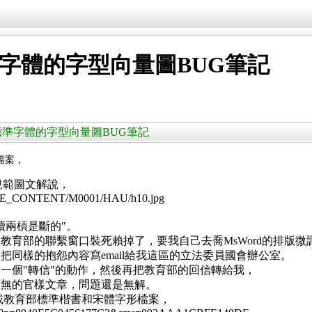
準字體的字型向量圖BUG筆記
教育部標準字體的字型向量圖BUG筆記
檔案，
規範圖文解說，
/SITE_CONTENT/M0001/HAU/h10.jpg
續兩槓是斷的"。
，教育部的聯繫窗口裝死賴掉了，要我自己去喬MsWord的排版
同樣的抱怨內容寫email給我這區的立法委員國會辦公室。
一個"轉信"的動作，然後再把教育部的回信轉給我，
可無的官樣文章，問題還是無解。
站下載教育部標準楷書和宋體字形檔案，