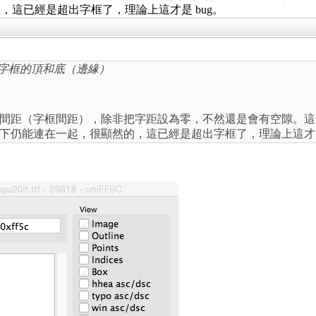
這已經是超出字框了，理論上這才是 bug。
到字框的頂和底（邊緣）
間距（字框間距），除非把字距設為零，不然還是會有空隙。這
下仍能連在一起，很顯然的，這已經是超出字框了，理論上這才是