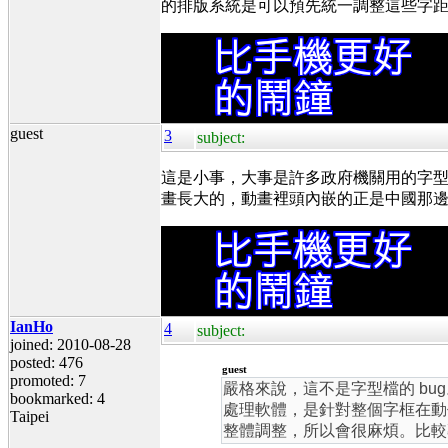
的排版系統是可以預先統一調整這些字
guest
3
subject:
這是小事，大事是許多政府機關用的字
畫長大的，動畫裡頭內嵌的正是中國那
IanHo
4
subject:
joined: 2010-08-28
posted: 476
guest
promoted: 7
嚴格來說，這不是字型檔的 b
bookmarked: 4
處理軟體，是針對整個字框在動
Taipei
整體調整，所以會很麻煩。比較