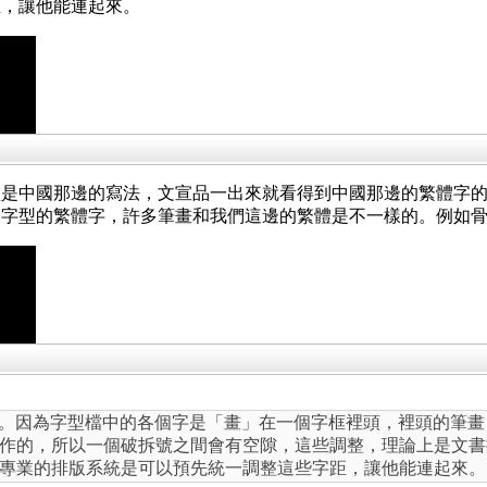
距，讓他能連起來。
型是中國那邊的寫法，文宣品一出來就看得到中國那邊的繁體字
邊字型的繁體字，許多筆畫和我們這邊的繁體是不一樣的。例如
ug。因為字型檔中的各個字是「畫」在一個字框裡頭，裡頭的筆
作的，所以一個破拆號之間會有空隙，這些調整，理論上是文書
專業的排版系統是可以預先統一調整這些字距，讓他能連起來。