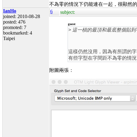
不為零的情況下仍能連在一起，很顯然的，
IanHo
6
subject:
joined: 2010-08-28
posted: 476
guest
promoted: 7
> 這一槓的最頂和最底整個貼
bookmarked: 4
Taipei
這樣仍然沒用，因為有所謂的字
有些字型在字間距不為零的情況
附圖兩張：