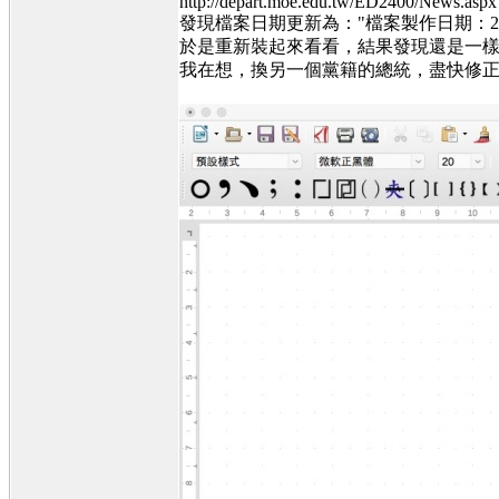
http://depart.moe.edu.tw/ED2400/News
發現檔案日期更新為："檔案製作日期：2015.
於是重新裝起來看看，結果發現還是一樣，
我在想，換另一個黨籍的總統，盡快修正