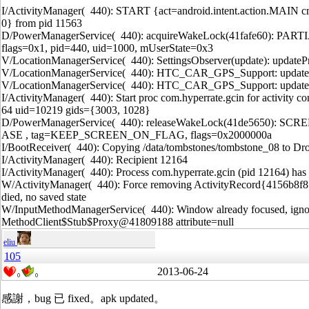
I/ActivityManager( 440): START {act=android.intent.action.MAIN c
0} from pid 11563
D/PowerManagerService( 440): acquireWakeLock(41fafe60): PAR
flags=0x1, pid=440, uid=1000, mUserState=0x3
V/LocationManagerService( 440): SettingsObserver(update): update
V/LocationManagerService( 440): HTC_CAR_GPS_Support: updateP
V/LocationManagerService( 440): HTC_CAR_GPS_Support: update
I/ActivityManager( 440): Start proc com.hyperrate.gcin for activity 
64 uid=10219 gids={3003, 1028}
D/PowerManagerService( 440): releaseWakeLock(41de5650
ASE , tag=KEEP_SCREEN_ON_FLAG, flags=0x2000000a
I/BootReceiver( 440): Copying /data/tombstones/tombstone_08
I/ActivityManager( 440): Recipient 12164
I/ActivityManager( 440): Process com.hyperrate.gcin (pid 12164) has 
W/ActivityManager( 440): Force removing ActivityRecord{4156b8f8 
died, no saved state
W/InputMethodManagerService( 440): Window already focused, ignorin
MethodClient$Stub$Proxy@41809188 attribute=null
eliu
105
2013-06-24
0
0
感謝，bug 已 fixed。apk updated。