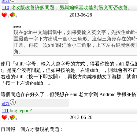
老刀
110
此改版改善許多問題；另與編輯器功能列衝突可否改善。
2013-06-26
0
0
guest
現在gcin中文編輯當中，如果要輸入英文字，先按住shif
區最後一字下方出現一個小三角形。這個三角形存在的時候，
正常。再按一次shift鍵消除小三角形，上下左右鍵就恢
角。
使用「shift+字母」輸入大寫字母的方式，得看你按的 shift 
t」是完全沒有問題，但如果按的是「右邊shift」，則就會有
右邊的shift（按一下即放開），再按方向鍵栘動文字游標，
「按一下左邊的shift」。
這個問題存在好久了，但我想在 eliu 老大拿到 Android 手
老刀
111
bug report?
2013-06-26
0
0
再回報一個方才發現的問題：