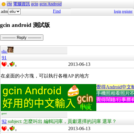
cht
電腦資訊
gcin
gcin Android
Find
adm
login
register
gcin android 測試版
----------- Reply -----------
eliu
91
2013-06-13
0
0
在桌面的小方塊，可以執行各種AP 的地方
覺得Android中文
手機照相看照片不方便
覺得鬧鐘/行事曆有
guest
92
subject: 怎麼叫出 編輯詞庫，貢獻選擇的詞庫 選單？
2013-06-13
0
0