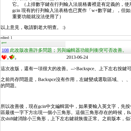
它。（上排數字鍵在行列輸入法規格書裡是有定義的，使
gcin 現有的行列輸入法表格也已實作「w+數字鍵」，
重要功能就沒法使用了）
以上意見，敬請劉老大明查。 :)
edited: 1
guest
108
此改版改善許多問題；另與編輯器功能列衝突可否改善。
2013-06-24
0
0
這次改版，還有一項很大的改善。-->Backspce、上下左右按
之前尚存問題是，Backspce沒有作用，左鍵變成選取區域、、
的問題。
所以改善後，現在gcin中文編輯當中，如果要輸入英文字，先按住s
區最後一字下方出現一個小三角形。這個三角形存在的時候，Bac
次shift鍵消除小三角形，上下左右鍵就恢復正常。之前版本，