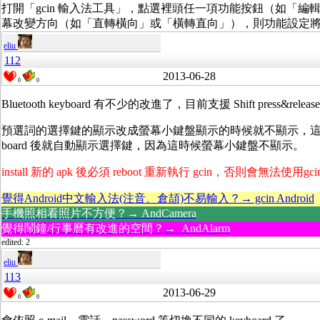
打開「gcin 輸入法工具」，點選裡頭任一項功能按鈕（如「
幕改變方向（如「直轉橫向」或「橫轉直向」），則功能設定
eliu
112
2013-06-28
0
0
Bluetooth keyboard 有不少的改進了，目前支援 Shift press&
預選詞的選擇鍵的顯示改成螢幕小鍵盤顯示的時候就不顯示，這樣就不用
board 後就自動顯示選擇鍵，因為這時候螢幕小鍵盤不顯示。
install 新的 apk 後必須 reboot 重新執行 gcin，否則會無法使用gc
覺得Android中文輸入法(注音、倉頡)不易輸入？→ gcin Android
手機照相看照片不方便？→ AndCamera
覺得鬧鐘/行事曆有改進的空間？→ AndAlarm
edited: 2
eliu
113
2013-06-29
0
0