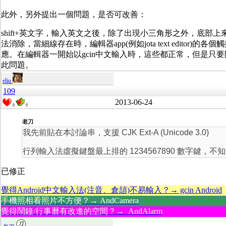
此外，另外提出一個問題，是否可改善：
shift+英文字，輸入英文之後，除了出現小三角形之外，底部
法消除，當細線存在時，編輯器app(例如jota text editor
應。在編輯器一開始以gcin中文輸入時，這些都正常，但是只要開啟
此問題。
eliu
109
2013-06-24
0
0
老刀
我先前貼在本討論串，支援 CJK Ext-A (Unicode 3.0)
行列輸入法虛擬鍵盤最上排的 1234567890 數字鍵，不知
已修正
覺得Android中文輸入法(注音、倉頡)不易輸入？→ gcin Android
手機照相看照片不方便？→ AndCamera
覺得鬧鐘/行事曆有改進的空間？→ AndAlarm