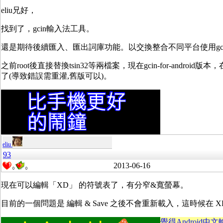
eliu兄好，
找到了，gcin輸入法工具。
還是期待後續匯入、匯出詞庫功能。以交換整合不同平台使用gc
之前root後直接替換tsin32等兩檔案，現在gcin-for-android版本，在
了(導致錯誤需重灌,舊版可以)。
eliu
93
2013-06-16
0
0
現在可以編輯「XD」 的符號表了，有分窄&寬螢幕。
目前的一個問題是 編輯 & Save 之後不會重新載入，這時候在
覺得Android中文