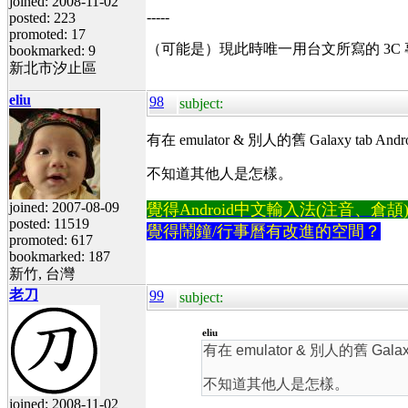
joined: 2008-11-02
-----
posted: 223
promoted: 17
（可能是）現此時唯一用台文所寫的 3C
bookmarked: 9
新北市汐止區
eliu
98
subject:
有在 emulator & 別人的舊 Galaxy tab And
不知道其他人是怎樣。
joined: 2007-08-09
覺得Android中文輸入法(注音、倉頡)不易
posted: 11519
覺得鬧鐘/行事曆有改進的空間？
promoted: 617
bookmarked: 187
新竹, 台灣
老刀
99
subject:
eliu
有在 emulator & 別人的舊 Galax
不知道其他人是怎樣。
joined: 2008-11-02