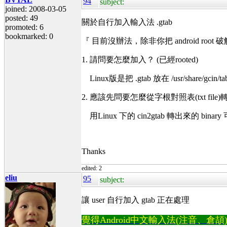
94
subject:
joined: 2008-03-05
posted: 49
關於自行加入輸入法 .gtab
promoted: 6
bookmarked: 0
『 目前沒辦法，除非你把 android root
1. 請問要怎麼加入？ (已經rooted)
Linux版是把 .gtab 放在 /usr/share/gcin/ta
2. 應該先問要怎麼從字根對照表(txt file)轉成 
用Linux 下的 cin2gtab 轉出來的 binar
Thanks
edited: 2
eliu
95
subject:
讓 user 自行加入 gtab 正在處理
覺得Android中文輸入法(注音、倉頡)不易