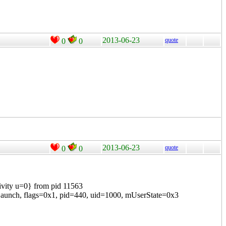
2013-06-23
quote
0
0
2013-06-23
quote
0
0
vity u=0} from pid 11563
nch, flags=0x1, pid=440, uid=1000, mUserState=0x3