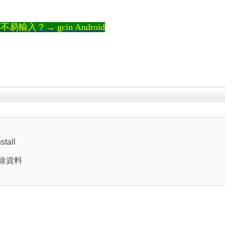
輸入？→ gcin Android
tall
 清除資料