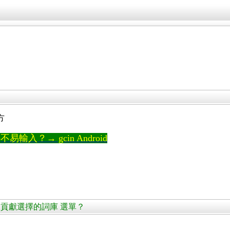
方
輸入？→ gcin Android
編輯詞庫，貢獻選擇的詞庫 選單？