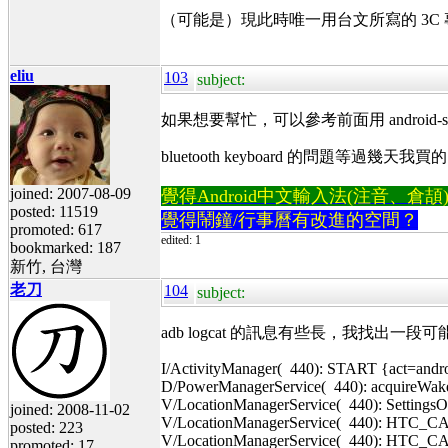
（可能是）現此時唯一用台文所寫的 3C
eliu
103
subject:
如果想要幫忙，可以參考前面用 android-sdk (ad
bluetooth keyboard 的問題等過幾天
joined: 2007-08-09
覺得Android中文輸入法(注音、倉頡)不易
posted: 11519
覺得鬧鐘/行事曆有改進的空間？
promoted: 617
edited: 1
bookmarked: 187
新竹, 台灣
老刀
104
subject:
adb logcat 的訊息有些長，我找出一
I/ActivityManager( 440): START {act=andro
D/PowerManagerService( 440): acquireWak
V/LocationManagerService( 440): SettingsO
joined: 2008-11-02
V/LocationManagerService( 440): HTC_CA
posted: 223
V/LocationManagerService( 440): HTC_CA
promoted: 17