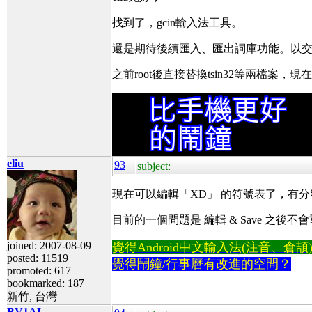
找到了，gcin輸入法工具。
還是期待後續匯入、匯出詞庫功能。以交換
之前root後直接替換tsin32等兩檔案，現在gc
eliu
93
subject:
現在可以編輯「XD」 的符號表了，有分
目前的一個問題是 編輯 & Save 之
joined: 2007-08-09
覺得Android中文輸入法(注音、倉頡)不易
posted: 11519
覺得鬧鐘/行事曆有改進的空間？
promoted: 617
bookmarked: 187
新竹, 台灣
BV1AL