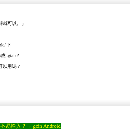
 破解就可以。』
ble/ 下
.gtab ?
y 可以用嗎 ?
輸入？→ gcin Android