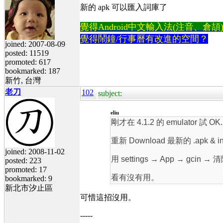
新的 apk 可以匯入詞庫了
覺得Android中文輸入法(注音、倉頡)不易
覺得鬧鐘/行事曆有改進的空間？
joined: 2007-08-09
posted: 11519
promoted: 617
bookmarked: 187
新竹, 台灣
老刀
102
subject:
eliu
剛才在 4.1.2 的 emulator 試 OK.
重新 Download 最新的 .apk & ins
joined: 2008-11-02
用 settings → App → gcin →
posted: 223
promoted: 17
看有沒有用。
bookmarked: 9
新北市汐止區
可惜這招沒用。
-----