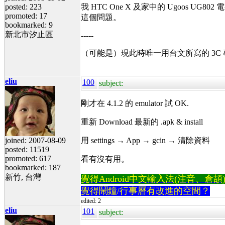
posted: 223
我 HTC One X 及家中的 Ugoos UG8
promoted: 17
這個問題。
bookmarked: 9
新北市汐止區
-----
（可能是）現此時唯一用台文所寫的 3C
eliu
100
subject:
剛才在 4.1.2 的 emulator 試 OK.
重新 Download 最新的 .apk & install
joined: 2007-08-09
用 settings → App → gcin → 清除資料
posted: 11519
promoted: 617
看有沒有用。
bookmarked: 187
新竹, 台灣
覺得Android中文輸入法(注音、倉頡)不易
覺得鬧鐘/行事曆有改進的空間？
edited: 2
eliu
101
subject: