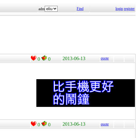
Find
login
register
adm
2013-06-13
quote
0
0
2013-06-13
0
0
quote