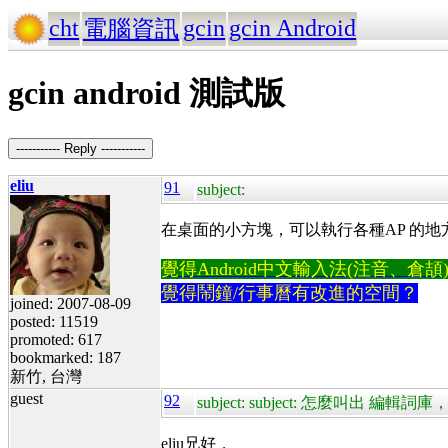
cht
gcin
gcin Android
電腦資訊
gcin android 測試版
----------- Reply -----------
eliu
91
subject:
在桌面的小方塊，可以執行各種AP 的地
覺得Android中文輸入法(注音、倉頡)不易
覺得鬧鐘/行事曆有改進的空間？
joined: 2007-08-09
posted: 11519
promoted: 617
bookmarked: 187
新竹, 台灣
guest
92
subject: subject: 怎麼叫出 
eliu兄好，