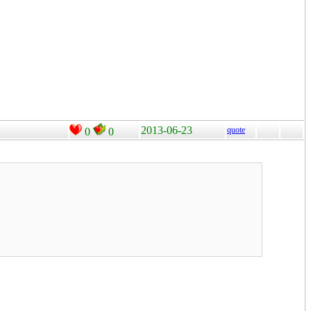
2013-06-23
quote
0
0