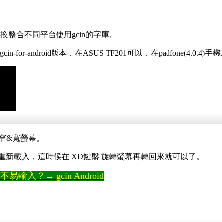
整合不同平台使用gcin的字庫。
in-for-android版本，在ASUS TF201可以，在padfone(4.
窄&寬螢幕。
後不會重新載入，這時候在 XD鍵盤 旋轉螢幕再轉回來就可以了。
輸入？→ gcin Android