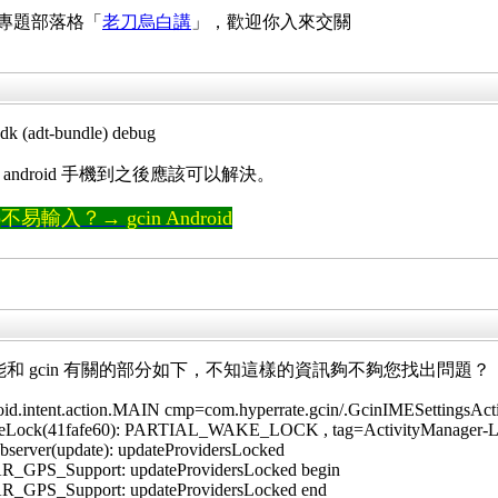
 專題部落格「
老刀烏白講
」，歡迎你入來交關
t-bundle) debug
我買的 android 手機到之後應該可以解決。
輸入？→ gcin Android
段可能和 gcin 有關的部分如下，不知這樣的資訊夠不夠您找出問題？
id.intent.action.MAIN cmp=com.hyperrate.gcin/.GcinIMESettingsActi
eLock(41fafe60): PARTIAL_WAKE_LOCK , tag=ActivityManager-Lau
bserver(update): updateProvidersLocked
R_GPS_Support: updateProvidersLocked begin
R_GPS_Support: updateProvidersLocked end