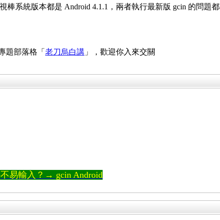
02 電視棒系統版本都是 Android 4.1.1，兩者執行最新版 gcin 的
 專題部落格「
老刀烏白講
」，歡迎你入來交關
輸入？→ gcin Android