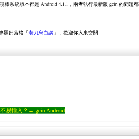
02 電視棒系統版本都是 Android 4.1.1，兩者執行最新版 gcin 的
 專題部落格「
老刀烏白講
」，歡迎你入來交關
輸入？→ gcin Android