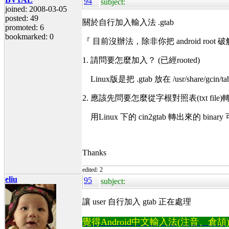
94
subject:
joined: 2008-03-05
posted: 49
關於自行加入輸入法 .gtab
promoted: 6
bookmarked: 0
『 目前沒辦法，除非你把 android root
1. 請問要怎麼加入？ (已經rooted)
Linux版是把 .gtab 放在 /usr/share/gcin/ta
2. 應該先問要怎麼從字根對照表(txt file)轉成 
用Linux 下的 cin2gtab 轉出來的 binar
Thanks
edited: 2
eliu
95
subject:
讓 user 自行加入 gtab 正在處理
覺得Android中文輸入法(注音、倉頡)不易