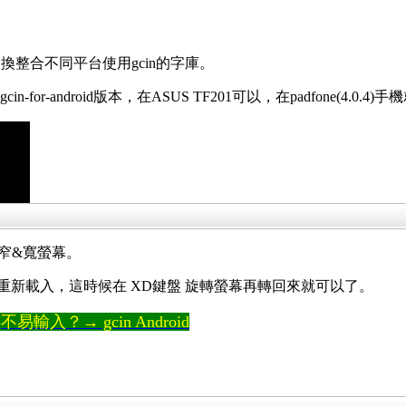
整合不同平台使用gcin的字庫。
in-for-android版本，在ASUS TF201可以，在padfone(4.
窄&寬螢幕。
後不會重新載入，這時候在 XD鍵盤 旋轉螢幕再轉回來就可以了。
輸入？→ gcin Android