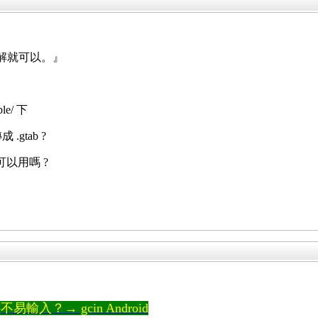
 破解就可以。』
ble/ 下
.gtab ?
y 可以用嗎 ?
輸入？→ gcin Android