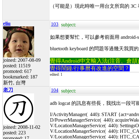
（可能是）現此時唯一用台文所寫的 3C
eliu
103
subject:
如果想要幫忙，可以參考前面用 android-sdk (ad
bluetooth keyboard 的問題等過幾天
joined: 2007-08-09
覺得Android中文輸入法(注音、倉頡)不易
posted: 11519
覺得鬧鐘/行事曆有改進的空間？
promoted: 617
edited: 1
bookmarked: 187
新竹, 台灣
老刀
104
subject:
adb logcat 的訊息有些長，我找出一
I/ActivityManager( 440): START {act=andro
D/PowerManagerService( 440): acquireWak
V/LocationManagerService( 440): SettingsO
joined: 2008-11-02
V/LocationManagerService( 440): HTC_CA
posted: 223
V/LocationManagerService( 440): HTC_CA
promoted: 17