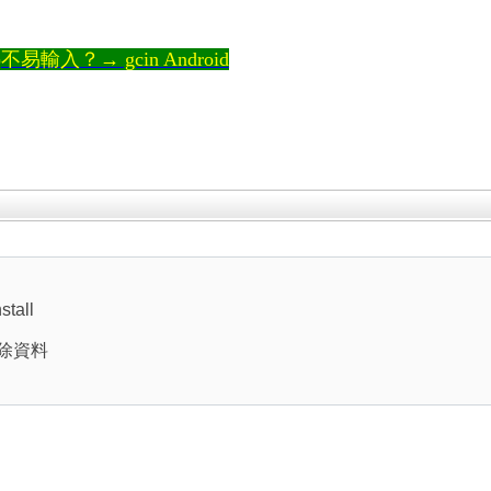
輸入？→ gcin Android
tall
 清除資料