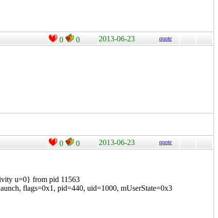
2013-06-23
quote
0
0
2013-06-23
quote
0
0
vity u=0} from pid 11563
nch, flags=0x1, pid=440, uid=1000, mUserState=0x3