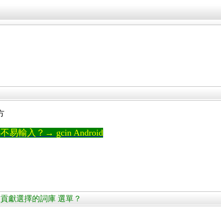
方
輸入？→ gcin Android
編輯詞庫，貢獻選擇的詞庫 選單？