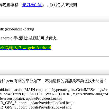
 專題部落格「
老刀烏白講
」，歡迎你入來交關
t-bundle) debug
我買的 android 手機到之後應該可以解決。
輸入？→ gcin Android
段可能和 gcin 有關的部分如下，不知這樣的資訊夠不夠您找出問題？
id.intent.action.MAIN cmp=com.hyperrate.gcin/.GcinIMESettingsActi
eLock(41fafe60): PARTIAL_WAKE_LOCK , tag=ActivityManager-Lau
bserver(update): updateProvidersLocked
R_GPS_Support: updateProvidersLocked begin
R_GPS_Support: updateProvidersLocked end