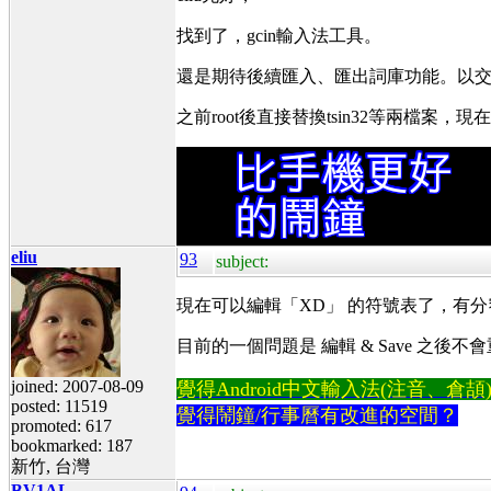
找到了，gcin輸入法工具。
還是期待後續匯入、匯出詞庫功能。以交換
之前root後直接替換tsin32等兩檔案，現在gc
eliu
93
subject:
現在可以編輯「XD」 的符號表了，有分
目前的一個問題是 編輯 & Save 之
joined: 2007-08-09
覺得Android中文輸入法(注音、倉頡)不易
posted: 11519
覺得鬧鐘/行事曆有改進的空間？
promoted: 617
bookmarked: 187
新竹, 台灣
BV1AL