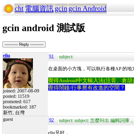
cht
gcin
gcin Android
電腦資訊
gcin android 測試版
----------- Reply -----------
eliu
91
subject:
在桌面的小方塊，可以執行各種AP 的地
覺得Android中文輸入法(注音、倉頡)不易
覺得鬧鐘/行事曆有改進的空間？
joined: 2007-08-09
posted: 11519
promoted: 617
bookmarked: 187
新竹, 台灣
guest
92
subject: subject: 怎麼叫出 
eliu兄好，