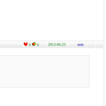
2013-06-23
quote
0
0