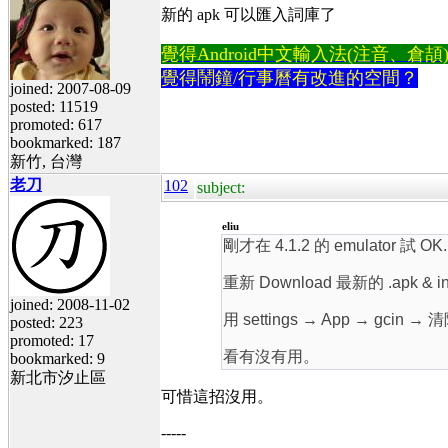
新的 apk 可以匯入詞庫了
覺得Android中文輸入法(注音、倉頡)不易
覺得鬧鐘/行事曆有改進的空間？
joined: 2007-08-09
posted: 11519
promoted: 617
bookmarked: 187
新竹, 台灣
老刀
102
subject:
eliu
剛才在 4.1.2 的 emulator 試 OK.
重新 Download 最新的 .apk & ins
joined: 2008-11-02
用 settings → App → gcin →
posted: 223
promoted: 17
看有沒有用。
bookmarked: 9
新北市汐止區
可惜這招沒用。
-----