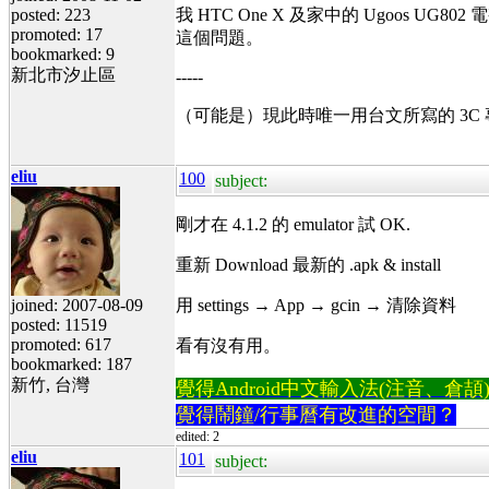
posted: 223
我 HTC One X 及家中的 Ugoos UG8
promoted: 17
這個問題。
bookmarked: 9
新北市汐止區
-----
（可能是）現此時唯一用台文所寫的 3C
eliu
100
subject:
剛才在 4.1.2 的 emulator 試 OK.
重新 Download 最新的 .apk & install
joined: 2007-08-09
用 settings → App → gcin → 清除資料
posted: 11519
promoted: 617
看有沒有用。
bookmarked: 187
新竹, 台灣
覺得Android中文輸入法(注音、倉頡)不易
覺得鬧鐘/行事曆有改進的空間？
edited: 2
eliu
101
subject: