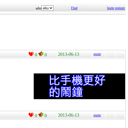
Find
login
register
adm
2013-06-13
quote
0
0
2013-06-13
0
0
quote