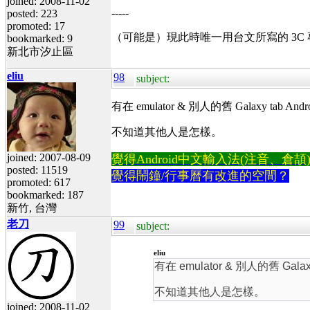
joined: 2008-11-02
-----
posted: 223
promoted: 17
（可能是）現此時唯一用台文所寫的 3C
bookmarked: 9
新北市汐止區
eliu
98
subject:
有在 emulator & 別人的舊 Galaxy tab And
不知道其他人是怎樣。
joined: 2007-08-09
覺得Android中文輸入法(注音、倉頡)不易
posted: 11519
覺得鬧鐘/行事曆有改進的空間？
promoted: 617
bookmarked: 187
新竹, 台灣
老刀
99
subject:
eliu
有在 emulator & 別人的舊 Galax
不知道其他人是怎樣。
joined: 2008-11-02