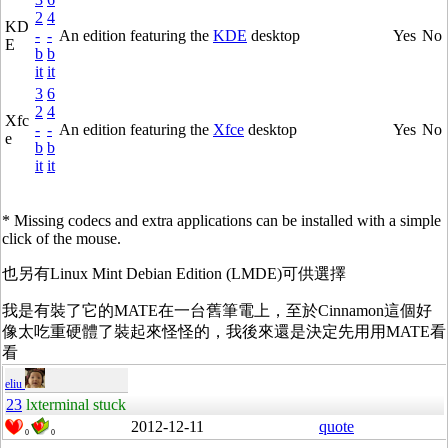
2
4
KD
-
-
An edition featuring the
KDE
desktop
Yes
No
E
b
b
it
it
3
6
2
4
Xfc
-
-
An edition featuring the
Xfce
desktop
Yes
No
e
b
b
it
it
* Missing codecs and extra applications can be installed with a simple
click of the mouse.
也另有Linux Mint Debian Edition (LMDE)可供選擇
我是有裝了它的MATE在一台舊筆電上，至於Cinnamon這個好
像太吃重硬體了裝起來怪怪的，我後來還是決定先用用MATE看
看
eliu
23
lxterminal stuck
2012-12-11
quote
0
0