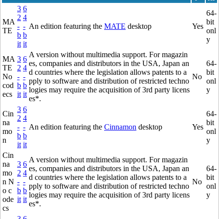
3
6
64-
2
4
MA
bit
-
-
An edition featuring the
MATE
desktop
Yes
TE
onl
b
b
y
it
it
A version without multimedia support. For magazin
MA
3
6
es, companies and distributors in the USA, Japan an
64-
TE
2
4
d countries where the legislation allows patents to a
bit
No
-
-
No
pply to software and distribution of restricted techno
onl
cod
b
b
logies may require the acquisition of 3rd party licens
y
ecs
it
it
es*.
3
6
Cin
64-
2
4
na
bit
-
-
An edition featuring the
Cinnamon
desktop
Yes
mo
onl
b
b
n
y
it
it
Cin
A version without multimedia support. For magazin
na
3
6
es, companies and distributors in the USA, Japan an
64-
mo
2
4
d countries where the legislation allows patents to a
bit
n N
-
-
No
pply to software and distribution of restricted techno
onl
o c
b
b
logies may require the acquisition of 3rd party licens
y
ode
it
it
es*.
cs
3
6