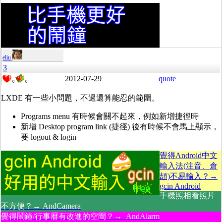
eliu
3
2012-07-29
quote
0
0
LXDE 有一些小問題，不過還算能忍的範圍。
Programs menu 有時候會關不起來，例如新增捷徑時
新增 Desktop program link (捷徑) 後有時候不會馬上顯示，
要 logout & login
覺得Android中文
輸入法(注音、倉
頡)不易輸入？→
gcin Android
手機照相看照片
不方便？→ AndCamera
覺得鬧鐘/行事曆有改進的空間？→ AndAlarm