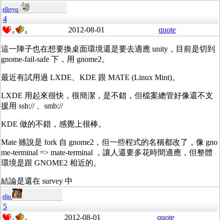
elleryq
4
2012-08-01
quote
0
0
這一陣子也在想要換桌面環境還是要去適應 unity，目前是切到
gnome-fail-safe 下，用 gnome2。
最近有試用過 LXDE、KDE 跟 MATE (Linux Mint)。
LXDE 用起來很快，很簡潔，是不錯，但檔案總管好像還不支
援用 ssh:// 、smb://
KDE 做的不錯，感覺上很棒。
Mate 雖說是 fork 自 gnome2，但一些程式的名稱都改了，像 gno
me-terminal => mate-terminal ，讓人還要多花時間適應，但整體
環境是跟 GNOME2 相近的。
結論是還在 survey 中
eliu
5
2012-08-01
quote