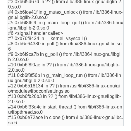
#3 0xb6f5d67d in ?? () from /lib/i386-linux-gnu/libglib-2.
0.so.0
#4 0xb6fce41f in g_mutex_unlock () from /lib/i386-linux-
gnu/libglib-2.0.so.0
#5 0xb6f8f6f9 in g_main_loop_quit () from /lib/i386-linux
-gnu/libglib-2.0.so.0
#6 <signal handler called>
#7 0xb76f8424 in __kernel_vsyscall ()
#8 0xb6e64380 in poll () from /lib/i386-linux-gnu/libc.so.
6
#9 0xb6f9ca7b in g_poll () from /lib/i386-linux-gnu/libgli
b-2.0.so.0
#10 0xb6f8f0ae in ?? () from /lib/i386-linux-gnu/libglib-
2.0.so.0
#11 0xb6f8f56b in g_main_loop_run () from /lib/i386-lin
ux-gnu/libglib-2.0.so.0
#12 0xb6518134 in ?? () from /usr/lib/i386-linux-gnu/gi
o/modules/libdconfsettings.so
#13 0xb6fb26b3 in ?? () from /lib/i386-linux-gnu/libglib-
2.0.so.0
#14 0xb6f33d4c in start_thread () from /lib/i386-linux-gn
u/libpthread.so.0
#15 0xb6e72ace in clone () from /lib/i386-linux-gnu/libc.
so.6