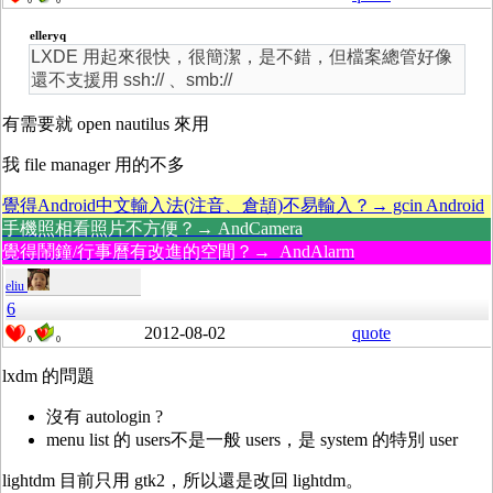
0
0
elleryq
LXDE 用起來很快，很簡潔，是不錯，但檔案總管好像
還不支援用 ssh:// 、smb://
有需要就 open nautilus 來用
我 file manager 用的不多
覺得Android中文輸入法(注音、倉頡)不易輸入？→ gcin Android
手機照相看照片不方便？→ AndCamera
覺得鬧鐘/行事曆有改進的空間？→ AndAlarm
eliu
6
2012-08-02
quote
0
0
lxdm 的問題
沒有 autologin ?
menu list 的 users不是一般 users，是 system 的特別 user
lightdm 目前只用 gtk2，所以還是改回 lightdm。