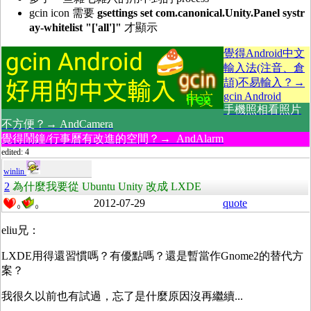
gcin icon 需要
gsettings set com.canonical.Unity.Panel systr
ay-whitelist "['all']"
才顯示
覺得Android中文
輸入法(注音、倉
頡)不易輸入？→
gcin Android
手機照相看照片
不方便？→ AndCamera
覺得鬧鐘/行事曆有改進的空間？→ AndAlarm
edited: 4
winlin
2
為什麼我要從 Ubuntu Unity 改成 LXDE
2012-07-29
quote
0
0
eliu兄：
LXDE用得還習慣嗎？有優點嗎？還是暫當作Gnome2的替代方
案？
我很久以前也有試過，忘了是什麼原因沒再繼續...