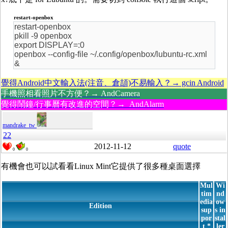
restart-openbox
restart-openbox
pkill -9 openbox
export DISPLAY=:0
openbox --config-file ~/.config/openbox/lubuntu-rc.xml
&
覺得Android中文輸入法(注音、倉頡)不易輸入？→ gcin Android
手機照相看照片不方便？→ AndCamera
覺得鬧鐘/行事曆有改進的空間？→ AndAlarm
mandrake_tw
22
2012-11-12
quote
0
0
有機會也可以試看看Linux Mint它提供了很多種桌面選擇
Mul
Wi
tim
nd
edia
ow
Edition
sup
s in
por
stal
t *
ler