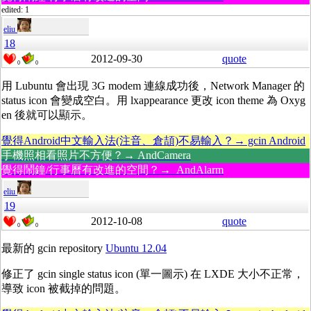
edited: 1
eliu
18
2012-09-30
quote
0
0
用 Lubuntu 會出現 3G modem 連線成功後，Network Manager 的
status icon 會變成空白。用 lxappearance 更改 icon theme 為 Oxyg
en 後就可以顯示。
覺得Android中文輸入法(注音、倉頡)不易輸入？→ gcin Android
手機照相看照片不方便？→ AndCamera
覺得鬧鐘/行事曆有改進的空間？→ AndAlarm
eliu
19
2012-10-08
quote
0
0
最新的 gcin repository
Ubuntu 12.04
修正了 gcin single status icon (單一圖示) 在 LXDE 大小不正常，
導致 icon 被截掉的問題。