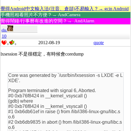
覺得Android中文輸入法(注音、倉頡)不易輸入？→ gcin Android
手機照相看照片不方便？→ AndCamera
覺得鬧鐘/行事曆有改進的空間？→ AndAlarm
eliu
10
2012-08-19
quote
0
0
lxsession 不是很穩定，有時候會coredump
Core was generated by `/usr/bin/lxsession -s LXDE -e L
XDE'.
Program terminated with signal 6, Aborted.
#0 0xb76f8424 in __kernel_vsyscall ()
(gdb) where
#0 0xb76f8424 in __kernel_vsyscall ()
#1 0xb6db61ef in raise () from /lib/i386-linux-gnu/libc.s
o.6
#2 0xb6db9835 in abort () from /lib/i386-linux-gnu/libc.s
o.6