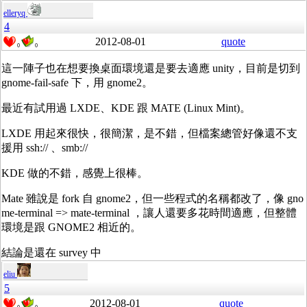
elleryq
4
2012-08-01
quote
0
0
這一陣子也在想要換桌面環境還是要去適應 unity，目前是切到
gnome-fail-safe 下，用 gnome2。
最近有試用過 LXDE、KDE 跟 MATE (Linux Mint)。
LXDE 用起來很快，很簡潔，是不錯，但檔案總管好像還不支
援用 ssh:// 、smb://
KDE 做的不錯，感覺上很棒。
Mate 雖說是 fork 自 gnome2，但一些程式的名稱都改了，像 gno
me-terminal => mate-terminal ，讓人還要多花時間適應，但整體
環境是跟 GNOME2 相近的。
結論是還在 survey 中
eliu
5
2012-08-01
quote