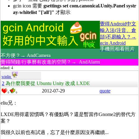
gcin icon 需要
gsettings set com.canonical.Unity.Panel systr
ay-whitelist "['all']"
才顯示
覺得Android中文
輸入法(注音、倉
頡)不易輸入？→
gcin Android
手機照相看照片
不方便？→ AndCamera
覺得鬧鐘/行事曆有改進的空間？→ AndAlarm
edited: 4
winlin
2
為什麼我要從 Ubuntu Unity 改成 LXDE
2012-07-29
quote
0
0
eliu兄：
LXDE用得還習慣嗎？有優點嗎？還是暫當作Gnome2的替代方
案？
我很久以前也有試過，忘了是什麼原因沒再繼續...