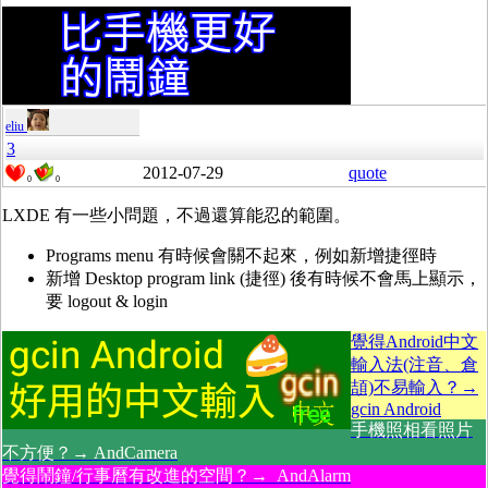
eliu
3
2012-07-29
quote
0
0
LXDE 有一些小問題，不過還算能忍的範圍。
Programs menu 有時候會關不起來，例如新增捷徑時
新增 Desktop program link (捷徑) 後有時候不會馬上顯示，
要 logout & login
覺得Android中文
輸入法(注音、倉
頡)不易輸入？→
gcin Android
手機照相看照片
不方便？→ AndCamera
覺得鬧鐘/行事曆有改進的空間？→ AndAlarm