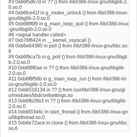
#3 0xb6f5d67d in ?? () from /lib/i386-linux-gnu/libglib-2.
0.so.0
#4 0xb6fce41f in g_mutex_unlock () from /lib/i386-linux-
gnu/libglib-2.0.so.0
#5 0xb6f8f6f9 in g_main_loop_quit () from /lib/i386-linux
-gnu/libglib-2.0.so.0
#6 <signal handler called>
#7 0xb76f8424 in __kernel_vsyscall ()
#8 0xb6e64380 in poll () from /lib/i386-linux-gnu/libc.so.
6
#9 0xb6f9ca7b in g_poll () from /lib/i386-linux-gnu/libgli
b-2.0.so.0
#10 0xb6f8f0ae in ?? () from /lib/i386-linux-gnu/libglib-
2.0.so.0
#11 0xb6f8f56b in g_main_loop_run () from /lib/i386-lin
ux-gnu/libglib-2.0.so.0
#12 0xb6518134 in ?? () from /usr/lib/i386-linux-gnu/gi
o/modules/libdconfsettings.so
#13 0xb6fb26b3 in ?? () from /lib/i386-linux-gnu/libglib-
2.0.so.0
#14 0xb6f33d4c in start_thread () from /lib/i386-linux-gn
u/libpthread.so.0
#15 0xb6e72ace in clone () from /lib/i386-linux-gnu/libc.
so.6