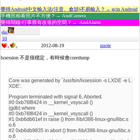
覺得Android中文輸入法(注音、倉頡)不易輸入？→ gcin Android
手機照相看照片不方便？→ AndCamera
覺得鬧鐘/行事曆有改進的空間？→ AndAlarm
eliu
10
2012-08-19
quote
0
0
lxsession 不是很穩定，有時候會coredump
Core was generated by `/usr/bin/lxsession -s LXDE -e L
XDE'.
Program terminated with signal 6, Aborted.
#0 0xb76f8424 in __kernel_vsyscall ()
(gdb) where
#0 0xb76f8424 in __kernel_vsyscall ()
#1 0xb6db61ef in raise () from /lib/i386-linux-gnu/libc.s
o.6
#2 0xb6db9835 in abort () from /lib/i386-linux-gnu/libc.s
o.6