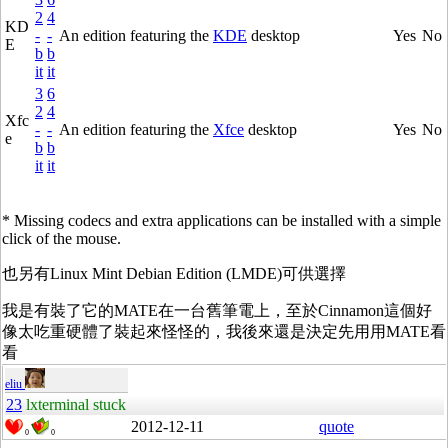
2
4
KD
-
-
An edition featuring the
KDE
desktop
Yes
No
E
b
b
it
it
3
6
2
4
Xfc
-
-
An edition featuring the
Xfce
desktop
Yes
No
e
b
b
it
it
* Missing codecs and extra applications can be installed with a simple
click of the mouse.
也另有Linux Mint Debian Edition (LMDE)可供選擇
我是有裝了它的MATE在一台舊筆電上，至於Cinnamon這個好
像太吃重硬體了裝起來怪怪的，我後來還是決定先用用MATE看
看
eliu
23
lxterminal stuck
2012-12-11
quote
0
0