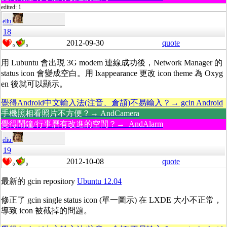
edited: 1
eliu
18
2012-09-30
quote
0
0
用 Lubuntu 會出現 3G modem 連線成功後，Network Manager 的
status icon 會變成空白。用 lxappearance 更改 icon theme 為 Oxyg
en 後就可以顯示。
覺得Android中文輸入法(注音、倉頡)不易輸入？→ gcin Android
手機照相看照片不方便？→ AndCamera
覺得鬧鐘/行事曆有改進的空間？→ AndAlarm
eliu
19
2012-10-08
quote
0
0
最新的 gcin repository
Ubuntu 12.04
修正了 gcin single status icon (單一圖示) 在 LXDE 大小不正常，
導致 icon 被截掉的問題。