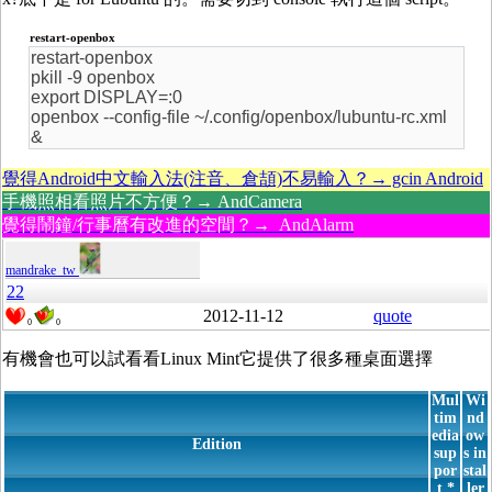
restart-openbox
restart-openbox
pkill -9 openbox
export DISPLAY=:0
openbox --config-file ~/.config/openbox/lubuntu-rc.xml
&
覺得Android中文輸入法(注音、倉頡)不易輸入？→ gcin Android
手機照相看照片不方便？→ AndCamera
覺得鬧鐘/行事曆有改進的空間？→ AndAlarm
mandrake_tw
22
2012-11-12
quote
0
0
有機會也可以試看看Linux Mint它提供了很多種桌面選擇
Mul
Wi
tim
nd
edia
ow
Edition
sup
s in
por
stal
t *
ler