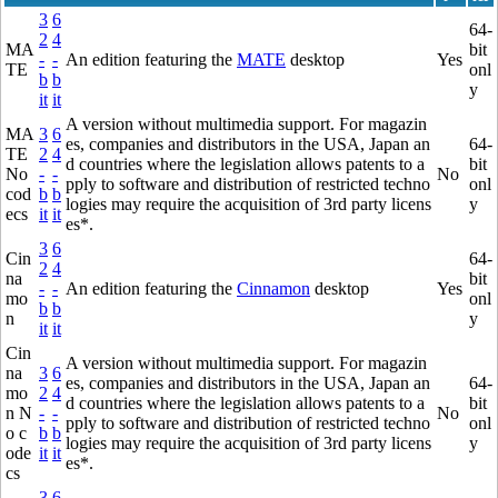
3
6
64-
2
4
MA
bit
-
-
An edition featuring the
MATE
desktop
Yes
TE
onl
b
b
y
it
it
A version without multimedia support. For magazin
MA
3
6
es, companies and distributors in the USA, Japan an
64-
TE
2
4
d countries where the legislation allows patents to a
bit
No
-
-
No
pply to software and distribution of restricted techno
onl
cod
b
b
logies may require the acquisition of 3rd party licens
y
ecs
it
it
es*.
3
6
Cin
64-
2
4
na
bit
-
-
An edition featuring the
Cinnamon
desktop
Yes
mo
onl
b
b
n
y
it
it
Cin
A version without multimedia support. For magazin
na
3
6
es, companies and distributors in the USA, Japan an
64-
mo
2
4
d countries where the legislation allows patents to a
bit
n N
-
-
No
pply to software and distribution of restricted techno
onl
o c
b
b
logies may require the acquisition of 3rd party licens
y
ode
it
it
es*.
cs
3
6