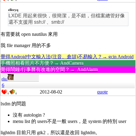
0
0
elleryq
LXDE 用起來很快，很簡潔，是不錯，但檔案總管好像
還不支援用 ssh:// 、smb://
有需要就 open nautilus 來用
我 file manager 用的不多
覺得Android中文輸入法(注音、倉頡)不易輸入？→ gcin Android
手機照相看照片不方便？→ AndCamera
覺得鬧鐘/行事曆有改進的空間？→ AndAlarm
eliu
6
2012-08-02
quote
0
0
lxdm 的問題
沒有 autologin ?
menu list 的 users不是一般 users，是 system 的特別 user
lightdm 目前只用 gtk2，所以還是改回 lightdm。