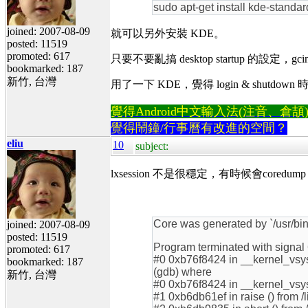
sudo apt-get install kde-standar
joined: 2007-08-09
就可以另外安裝 KDE。
posted: 11519
promoted: 617
只要不要亂搞 desktop startup 的設定，
bookmarked: 187
新竹, 台灣
用了一下 KDE，覺得 login & shut
覺得Android中文輸入法(注音、倉頡)不易
覺得鬧鐘/行事曆有改進的空間？
eliu
10
subject:
lxsession 不是很穩定，有時候會coredump
Core was generated by `/usr/bi
joined: 2007-08-09
posted: 11519
Program terminated with signal 
promoted: 617
#0 0xb76f8424 in __kernel_vsys
bookmarked: 187
(gdb) where
新竹, 台灣
#0 0xb76f8424 in __kernel_vsys
#1 0xb6db61ef in raise () from /l