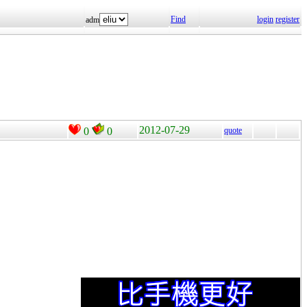
Find
login
register
adm
2012-07-29
0
0
quote