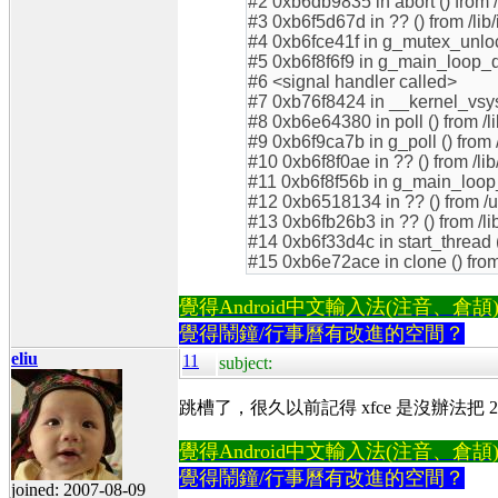
#2 0xb6db9835 in abort () from /
#3 0xb6f5d67d in ?? () from /lib/
#4 0xb6fce41f in g_mutex_unlock 
#5 0xb6f8f6f9 in g_main_loop_qui
#6 <signal handler called>
#7 0xb76f8424 in __kernel_vsys
#8 0xb6e64380 in poll () from /li
#9 0xb6f9ca7b in g_poll () from /
#10 0xb6f8f0ae in ?? () from /lib
#11 0xb6f8f56b in g_main_loop_ru
#12 0xb6518134 in ?? () from /u
#13 0xb6fb26b3 in ?? () from /lib
#14 0xb6f33d4c in start_thread (
#15 0xb6e72ace in clone () from 
覺得Android中文輸入法(注音、倉頡)不易
覺得鬧鐘/行事曆有改進的空間？
eliu
11
subject:
跳槽了，很久以前記得 xfce 是沒辦法把 2
覺得Android中文輸入法(注音、倉頡)不易
覺得鬧鐘/行事曆有改進的空間？
joined: 2007-08-09