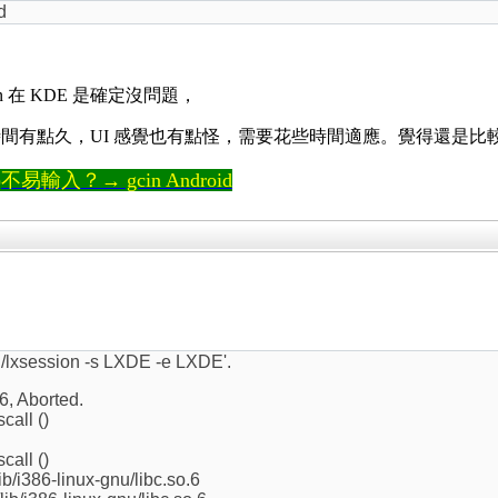
d
gcin 在 KDE 是確定沒問題，
down 時間有點久，UI 感覺也有點怪，需要花些時間適應。覺得還是比較喜
輸入？→ gcin Android
n/lxsession -s LXDE -e LXDE'.
6, Aborted.
call ()
call ()
ib/i386-linux-gnu/libc.so.6