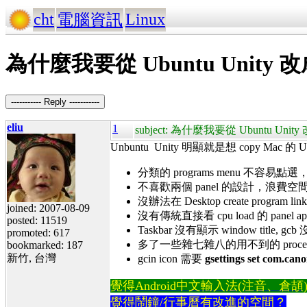
cht
Linux
電腦資訊
為什麼我要從 Ubuntu Unity 改
----------- Reply -----------
eliu
1
subject: 為什麼我要從 Ubuntu Unit
Unbuntu Unity 明顯就是想 copy Mac 的 U
分類的 programs menu 不容易
不喜歡兩個 panel 的設計，浪
沒辦法在 Desktop create program l
joined: 2007-08-09
沒有傳統直接看 cpu load 的 panel app
posted: 11519
Taskbar 沒有顯示 window title, gc
promoted: 617
多了一些雜七雜八的用不到的 proces
bookmarked: 187
新竹, 台灣
gcin icon 需要
gsettings set com.cano
覺得Android中文輸入法(注音、倉頡)不易
覺得鬧鐘/行事曆有改進的空間？