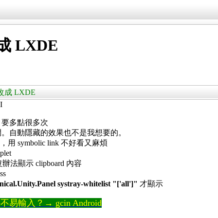
成 LXDE
y 改成 LXDE
I
點選，要多點很多次
費空間。自動隱藏的效果也不是我想要的。
ink，用 symbolic link 不好看又麻煩
let
b 沒辦法顯示 clipboard 內容
s
nical.Unity.Panel systray-whitelist "['all']"
才顯示
輸入？→ gcin Android