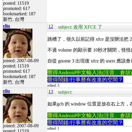
posted: 11519
promoted: 617
bookmarked: 187
新竹, 台灣
eliu
12
subject: 改用 XFCE 了
跳槽了，很久以前記得 xfce 是沒辦法把 
不過 volume 的顯示要 10秒才關閉，怪
joined: 2007-08-09
自從 gnome 3 出現後 xfce 的 users 應
posted: 11519
promoted: 617
覺得Android中文輸入法(注音、倉頡)不易
bookmarked: 187
覺得鬧鐘/行事曆有改進的空間？
新竹, 台灣
edited: 3
eliu
13
subject:
如果gcb 的 window 位置是放在右上
覺得Android中文輸入法(注音、倉頡)不易
覺得鬧鐘/行事曆有改進的空間？
joined: 2007-08-09
edited: 1
posted: 11519