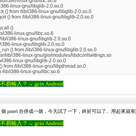
lib/i386-linux-gnu/libc.so.6
i386-linux-gnu/libglib-2.0.so.0
() from /lib/i386-linux-gnu/libglib-2.0.so.0
t () from /lib/i386-linux-gnu/libglib-2.0.so.0
call ()
b/i386-linux-gnu/libc.so.6
lib/i386-linux-gnu/libglib-2.0.so.0
/i386-linux-gnu/libglib-2.0.so.0
n () from /lib/i386-linux-gnu/libglib-2.0.so.0
sr/lib/i386-linux-gnu/gio/modules/libdconfsettings.so
/i386-linux-gnu/libglib-2.0.so.0
) from /lib/i386-linux-gnu/libpthread.so.0
/lib/i386-linux-gnu/libc.so.6
輸入？→ gcin Android
 個 panel 合併成一個，今天試了一下，終於可以了。用起來就有點像
輸入？→ gcin Android