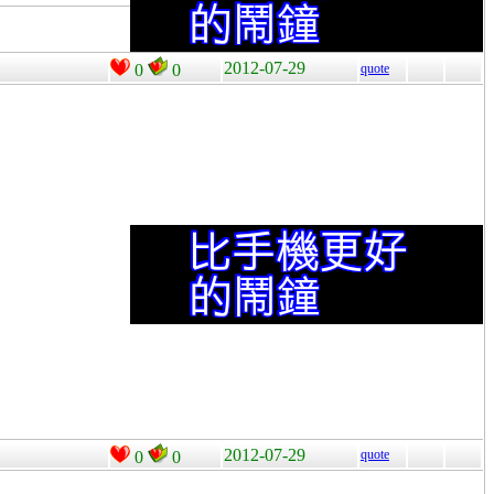
2012-07-29
0
0
quote
2012-07-29
quote
0
0