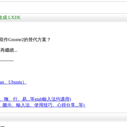
y 改成 LXDE
作Gnome2的替代方案？
繼續...
----------
an、Ubuntu）
嘸、行、易...等
gtab輸入法均適用)
題、圖示、輸入法、使用技巧、心得分享...等)