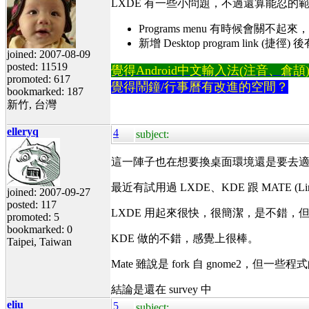
LXDE 有一些小問題，不過還算能忍的
Programs menu 有時候會關不
新增 Desktop program link (捷徑
joined: 2007-08-09
posted: 11519
覺得Android中文輸入法(注音、倉頡)不易
promoted: 617
覺得鬧鐘/行事曆有改進的空間？
bookmarked: 187
新竹, 台灣
elleryq
4
subject:
這一陣子也在想要換桌面環境還是要去適應 unity
最近有試用過 LXDE、KDE 跟 MATE (Linu
joined: 2007-09-27
posted: 117
LXDE 用起來很快，很簡潔，是不錯，但檔案總
promoted: 5
bookmarked: 0
KDE 做的不錯，感覺上很棒。
Taipei, Taiwan
Mate 雖說是 fork 自 gnome2，但一些
結論是還在 survey 中
eliu
5
subject: