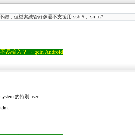
，但檔案總管好像還不支援用 ssh:// 、smb://
輸入？→ gcin Android
 system 的特別 user
htdm。