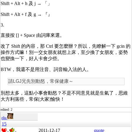
Shift + Alt + h 及 j → 「」
Shift + Alt + f 及 g → 『』
3.
直接按 [] + Space 由詞庫來選。
改了 Shift 的內容，那 Ctrl 要怎麼辦？所以，先瞭解一下 gcin 的
操作方式嘛！別一交女朋友就想上床，至少換了女朋友，姿勢
也變換一下，好人卡會少些。
BTW，我還不是用注音、詞音輸入法的人。
請LGJ兄先別動怒，常保健康～
別想太多，這點小事會動怒？不是不同意見就是生氣了，思維
大方利落些，常保[大家]愉快！
edited: 2
eliu
15
2011-12-17
quote