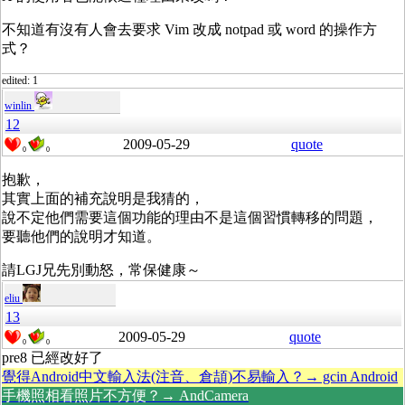
不知道有沒有人會去要求 Vim 改成 notpad 或 word 的操作方
式？
edited: 1
winlin
12
2009-05-29
quote
0
0
抱歉，
其實上面的補充說明是我猜的，
說不定他們需要這個功能的理由不是這個習慣轉移的問題，
要聽他們的說明才知道。
請LGJ兄先別動怒，常保健康～
eliu
13
2009-05-29
quote
0
0
pre8 已經改好了
覺得Android中文輸入法(注音、倉頡)不易輸入？→ gcin Android
手機照相看照片不方便？→ AndCamera