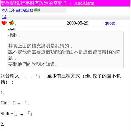
覺得鬧鐘/行事曆有改進的空間？→ AndAlarm
本人已不在此站活動
14
2009-05-29
quote
1
1
winlin
抱歉，
其實上面的補充說明是我猜的，
說不定他們需要這個功能的理由不是這個習慣轉移的問
題，
要聽他們的說明才知道。
詞音輸入「」，『』，至少有三種方式（eliu 改了的還不包
括）：
1.
Ctrl + [] → 「」
Shift + [] → 『』
2.