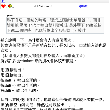
10
2009-05-29
quote
0
0
guest
壓下 [] 這二個鍵的時候，理想上應輸出單引號「」而非
雙引號 壓著 shift 才輸出雙引號較佳 另外壓下 shift 並按
下90二個鍵時，也應該輸出全形括號（）較佳
補充說明一下，為什麼會有人有這個需求，
其實這個習慣不只是新酷音如此，長久以來，自然輸入法也是
這樣，
（我週遭大多數人都是用自然輸入，而非新注音）
所以許多從windows來的朋友會比較習慣是：
用[直接輸出「
用]直接輸出」
按shift +( 輸出全形的（
按shift +) 輸出全形的）
按shift +` 輸出全形的～
我自己在剛使用詞音時，也是這個部份覺得比較不習慣一點。
按[再按空白鍵去選，雖然也可以輸出「」，
但就是按多了那幾下，比起過去會比較不順一些。