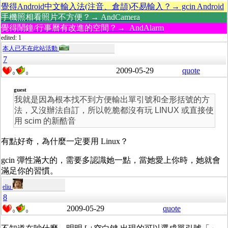
覺得Android中文輸入法(注音、倉頡)不易輸入？→ gcin Android
手機照相看照片不方便？→ AndCamera
覺得鬧鐘/行事曆有改進的空間？→ AndAlarm
edited: 1
本人已不在此站活動
7
2009-05-29
quote
0
0
guest
我就是因為根本找不到方便輸出單引號和全形括號的方
法，又沒辦法自訂，所以乾脆都沒有玩 LINUX 或直接使
用 scim 的新酷音
有點好奇，為什麼一定要用 Linux？
gcin 彈性滿大的，需要多認識她一點，當她愛上你時，她就會
滿足你的習慣。
eliu
8
2009-05-29
quote
0
0