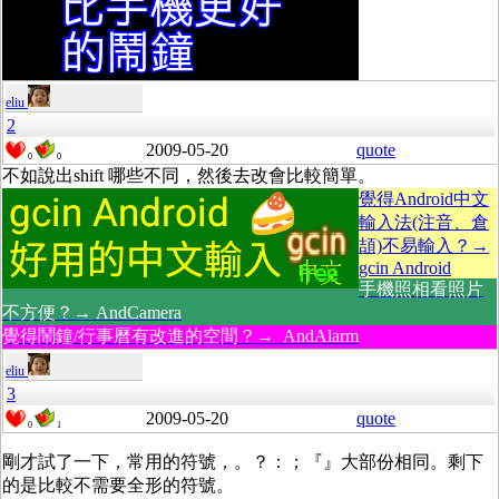
eliu
2
2009-05-20
quote
0
0
不如說出shift 哪些不同，然後去改會比較簡單。
覺得Android中文
輸入法(注音、倉
頡)不易輸入？→
gcin Android
手機照相看照片
不方便？→ AndCamera
覺得鬧鐘/行事曆有改進的空間？→ AndAlarm
eliu
3
2009-05-20
quote
0
1
剛才試了一下，常用的符號，。？：；『』大部份相同。剩下
的是比較不需要全形的符號。