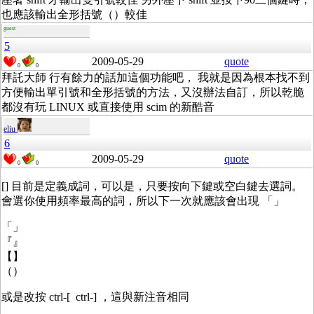
也應該輸出全形括號（）較佳
guest
5
2009-05-29
quote
0
0
拜託大師 行有餘力的話加這個功能吧， 我就是因為根本找不到
方便輸出單引號和全形括號的方法，又沒辦法自訂，所以乾脆
都沒有玩 LINUX 或直接使用 scim 的新酷音
eliu
6
2009-05-29
quote
0
0
[] 目前是定義成詞，可以是，只要按向下鍵或空白鍵去選詞。
會選你使用頻率最高的詞，所以下一次就應該會出現 「」
「」
『』
【】
（）
或是改按 ctrl-[ ctrl-] ，這與新注音相同