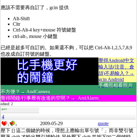
應該不需要再自訂了，gcin 提供
Alt-Shift
Cltr
Ctrl-Alt-4 key+mouse 符號鍵盤
ctrl-alt-, mouse 小鍵盤
已經是超多可自訂的。如果還不夠，可以把 Ctrl-Alt-1,2,5,7,8,9
也改成自訂符號的鍵盤。
覺得Android中文
輸入法(注音、倉
頡)不易輸入？→
gcin Android
手機照相看照片
不方便？→ AndCamera
覺得鬧鐘/行事曆有改進的空間？→ AndAlarm
edited: 2
guest
4
2009-05-29
quote
1
0
壓下 [] 這二個鍵的時候，理想上應輸出單引號「」而非雙引號
壓著 shift 才輸出雙引號較佳 另外壓下 shift 並按下90二個鍵時，