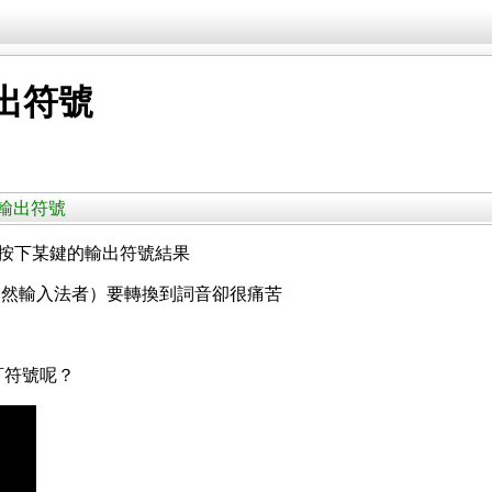
輸出符號
自訂輸出符號
之後按下某鍵的輸出符號結果
自然輸入法者）要轉換到詞音卻很痛苦
自訂符號呢？