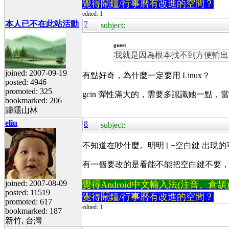
覺得鬧鐘/行事曆有改進的空間？
edited: 1
本人已不在此站活動
7
subject:
guest
我就是因為根本找不到方便輸出單
joined: 2007-09-19
有點好奇，為什麼一定要用 Linux？
posted: 4946
promoted: 325
gcin 彈性滿大的，需要多認識她一點
bookmarked: 206
歸隱山林
eliu
8
subject:
不知道在吵什麼。明明 [ +空白鍵 出
有一個要改的是看能不能把空白鍵不要，按
joined: 2007-08-09
覺得Android中文輸入法(注音、倉頡)不易
posted: 11519
覺得鬧鐘/行事曆有改進的空間？
promoted: 617
edited: 1
bookmarked: 187
新竹, 台灣