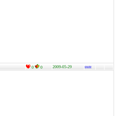
2009-05-29
quote
0
0