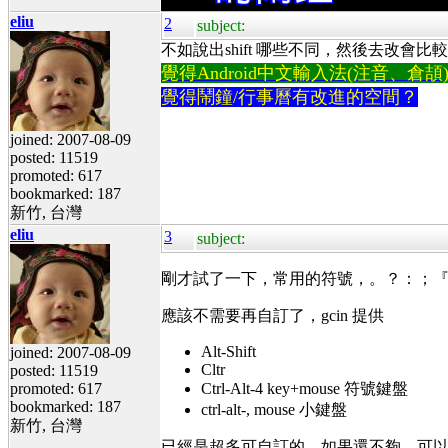
eliu
2
subject:
不如說出shift 哪些不同，然後去改會比
覺得Android中文輸入法(注音、倉頡)不易
覺得鬧鐘/行事曆有改進的空間？
joined: 2007-08-09
posted: 11519
promoted: 617
bookmarked: 187
新竹, 台灣
eliu
3
subject:
剛才試了一下，常用的符號，。？：；
應該不需要再自訂了，gcin 提供
Alt-Shift
joined: 2007-08-09
Cltr
posted: 11519
promoted: 617
Ctrl-Alt-4 key+mouse 符號鍵盤
bookmarked: 187
ctrl-alt-, mouse 小鍵盤
新竹, 台灣
已經是超多可自訂的。如果還不夠，可以把 Ctrl