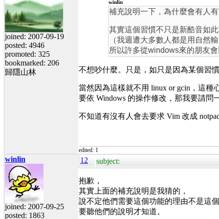
winlin
補充說明一下，為什麼會有人有
其實這個習慣不只是新酷音如此
joined: 2007-09-19
（我週遭大多數人都是用自然輸
posted: 4946
所以許多從windows來的朋友
promoted: 325
bookmarked: 206
不想吵什麼。只是，如只是因為某個習
歸隱山林
當然因為這樣就不用 linux or gci
要依 Windows 的操作修改，那我要請問
不知道有沒有人會去要求 Vim 改成 notpad
edited: 1
winlin
12
subject:
抱歉，
其實上面的補充說明是我猜的，
說不定他們需要這個功能的理由不是這
joined: 2007-09-25
要聽他們的說明才知道。
posted: 1863