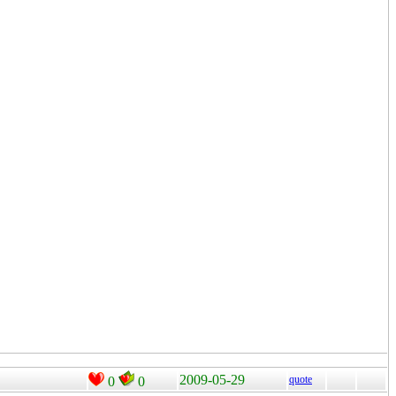
2009-05-29
quote
0
0