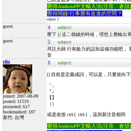
覺得Android中文輸入法(注音、倉頡)不易
覺得鬧鐘/行事曆有改進的空間？
edited: 2
guest
4
subject:
壓下 [] 這二個鍵的時候，理想上應輸出單
guest
5
subject:
拜託大師 行有餘力的話加這個功能吧， 我
音
eliu
6
subject:
[] 目前是定義成詞，可以是，只要按
「」
『』
joined: 2007-08-09
【】
posted: 11519
（）
promoted: 617
bookmarked: 187
或是改按 ctrl-[ ctrl-] ，這與新注音相同
新竹, 台灣
覺得Android中文輸入法(注音、倉頡)不易