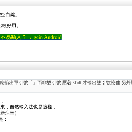
要按空白鍵。
會比較好用。
輸入？→ gcin Android
應輸出單引號「」而非雙引號 壓著 shift 才輸出雙引號較佳 另外
求，
以來，自然輸入法也是這樣，
非新注音）
是：