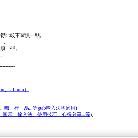
覺得比較不習慣一點。
」，
不順一些。
了。
----------
an、Ubuntu）
嘸、行、易...等
gtab輸入法均適用)
題、圖示、輸入法、使用技巧、心得分享...等)