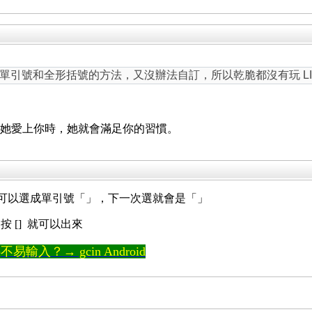
引號和全形括號的方法，又沒辦法自訂，所以乾脆都沒有玩 LINUX
，當她愛上你時，她就會滿足你的習慣。
現的可以選成單引號「」，下一次選就會是「」
 [] 就可以出來
輸入？→ gcin Android