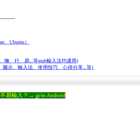
----------
an、Ubuntu）
嘸、行、易...等
gtab輸入法均適用)
題、圖示、輸入法、使用技巧、心得分享...等)
輸入？→ gcin Android