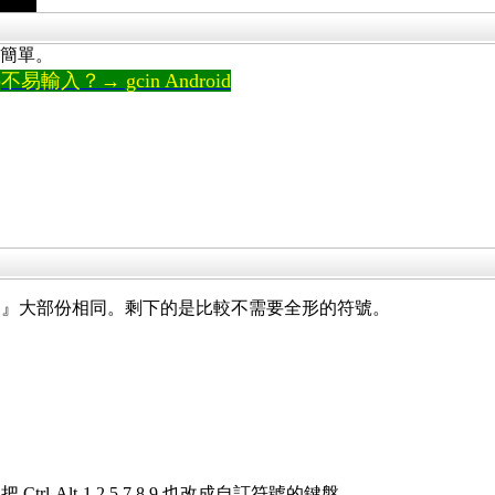
較簡單。
輸入？→ gcin Android
『』大部份相同。剩下的是比較不需要全形的符號。
-Alt-1,2,5,7,8,9 也改成自訂符號的鍵盤。