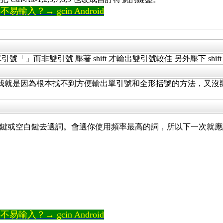
輸入？→ gcin Android
引號「」而非雙引號 壓著 shift 才輸出雙引號較佳 另外壓下 sh
就是因為根本找不到方便輸出單引號和全形括號的方法，又沒辦法自訂
向下鍵或空白鍵去選詞。會選你使用頻率最高的詞，所以下一次就應
輸入？→ gcin Android