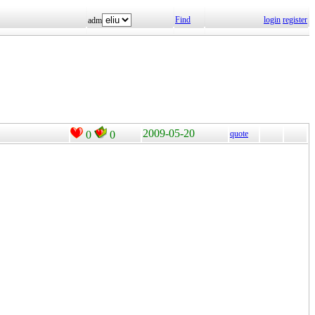
Find
login
register
adm
2009-05-20
0
0
quote