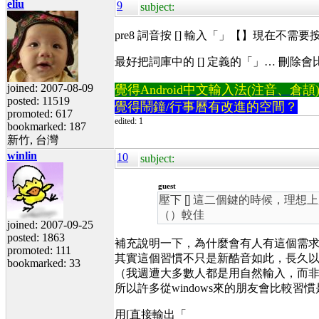
eliu
9
subject:
pre8 詞音按 [] 輸入「」【】現在不需
最好把詞庫中的 [] 定義的「」… 刪除
joined: 2007-08-09
覺得Android中文輸入法(注音、倉頡)不易
posted: 11519
覺得鬧鐘/行事曆有改進的空間？
promoted: 617
edited: 1
bookmarked: 187
新竹, 台灣
winlin
10
subject:
guest
壓下 [] 這二個鍵的時候，理想上
（）較佳
joined: 2007-09-25
posted: 1863
補充說明一下，為什麼會有人有這個需
promoted: 111
其實這個習慣不只是新酷音如此，長久
bookmarked: 33
（我週遭大多數人都是用自然輸入，而
所以許多從windows來的朋友會比較習慣
用[直接輸出「