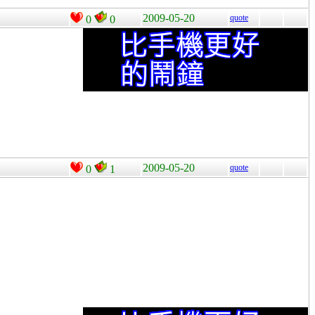
2009-05-20
quote
0
0
2009-05-20
quote
0
1