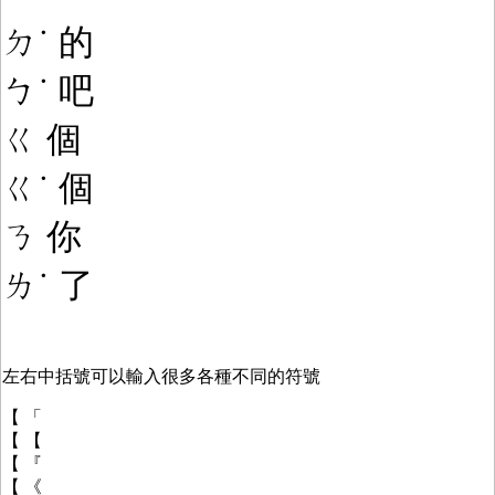
ㄉ
˙ 的
ㄅ
˙ 吧
ㄍ 個
ㄍ
˙ 個
ㄋ 你
ㄌ
˙
了
左右中括號可以輸入很多各種不同的符號
【 「
【 【
【 『
【 《