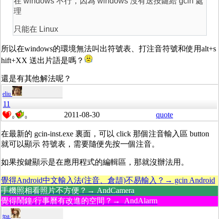
在 windows 不行，因為 windows 沒有送按鍵給 gcin 處
理
只能在 Linux
所以在windows的環境無法叫出符號表、打注音符號和使用alt+s
hift+XX 送出片語是嗎？
還是有其他解法呢？
eliu
11
2011-08-30
quote
0
0
在最新的 gcin-inst.exe 裏面，可以 click 那個注音輸入區 button
就可以顯示 符號表，需要隨便先按一個注音。
如果按鍵顯示是在應用程式的編輯區，那就沒辦法用。
覺得Android中文輸入法(注音、倉頡)不易輸入？→ gcin Android
手機照相看照片不方便？→ AndCamera
覺得鬧鐘/行事曆有改進的空間？→ AndAlarm
tpa