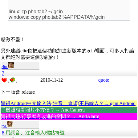
linux: cp pho.tab2 ~/.gcin
windows: copy pho.tab2 %APPDATA%\gcin
感激不盡！
另外建議eliu也把這個功能加進新版本的gcin裡面，可多人打論
文都絕對需要這個功能的！
eliu
7
2010-11-12
quote
0
0
下一版會 release
覺得Android中文輸入法(注音、倉頡)不易輸入？→ gcin Android
手機照相看照片不方便？→ AndCamera
覺得鬧鐘/行事曆有改進的空間？→ AndAlarm
tpa
8
用詞音、注音輸入標點符號