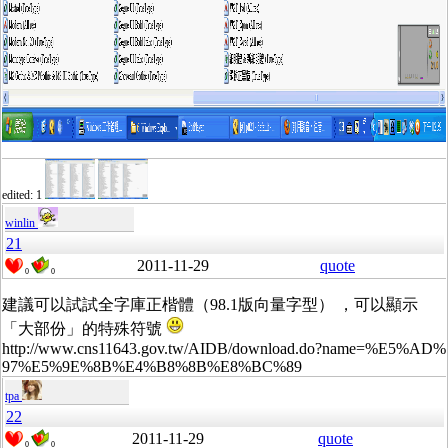
edited: 1
winlin
21
2011-11-29
quote
0
0
建議可以試試全字庫正楷體（98.1版向量字型） ，可以顯示
「大部份」的特殊符號
http://www.cns11643.gov.tw/AIDB/download.do?name=%E5%AD%
97%E5%9E%8B%E4%B8%8B%E8%BC%89
tpa
22
2011-11-29
quote
0
0