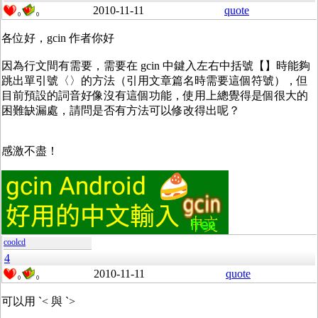
2010-11-11
quote
0
0
各位好，gcin 作者你好
因為行文間有需要，需要在 gcin 中鍵入左右中括號【】時能夠
跳出單引號〈〉的方法（引用文章篇名時需要這個符號），但
目前預設的詞音好像沒有這個功能，使用上總覺得是個很大的
困難缺漏處，請問是否有方法可以修改得出呢？
感激不盡！
coolcd
4
2010-11-11
quote
0
0
可以用 `< 與 `>