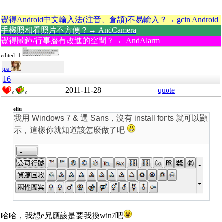
覺得Android中文輸入法(注音、倉頡)不易輸入？→ gcin Android
手機照相看照片不方便？→ AndCamera
覺得鬧鐘/行事曆有改進的空間？→ AndAlarm
edited: 1
tpa
16
2011-11-28
quote
0
0
eliu
我用 Windows 7 & 選 Sans，沒有 install fonts 就可以顯
示，這樣你就知道該怎麼做了吧
哈哈，我想e兄應該是要我換win7吧