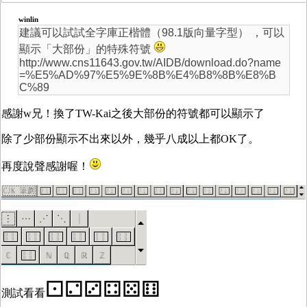
winlin
建議可以試試全字庫正楷體（98.1版向量字型） ，可以
顯示「大部份」的特殊符號
http://www.cns11643.gov.tw/AIDB/download.do?name
=%E5%AD%97%E5%9E%8B%E4%B8%8B%E8%B
C%89
感謝w兄！換了TW-Kai之後大部份的符號都可以顯示了
除了少部份顯示不出來以外，幾乎八成以上都OK了。
再度說聲感謝喔！
⚀⚁⚂⚃⚄⚅
測試看看