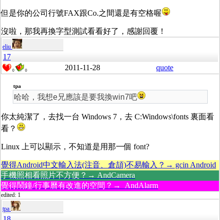
但是你的公司行號FAX跟Co.之間還是有空格喔
沒啦，那我再換字型測試看看好了，感謝回覆！
eliu
17
2011-11-28
quote
0
0
tpa
哈哈，我想e兄應該是要我換win7吧
你太純潔了，去找一台 Windows 7，去 C:Windows\fonts 裏面看
看？
Linux 上可以顯示，不知道是用那一個 font?
覺得Android中文輸入法(注音、倉頡)不易輸入？→ gcin Android
手機照相看照片不方便？→ AndCamera
覺得鬧鐘/行事曆有改進的空間？→ AndAlarm
edited: 1
tpa
18