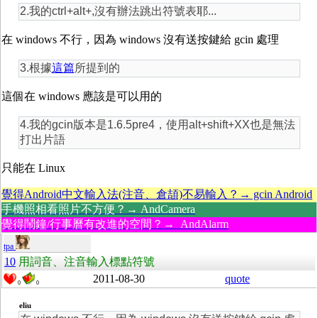
2.我的ctrl+alt+,沒有辦法跳出符號表耶...
在 windows 不行，因為 windows 沒有送按鍵給 gcin 處理
3.根據
這篇
所提到的
這個在 windows 應該是可以用的
4.我的gcin版本是1.6.5pre4，使用alt+shift+XX也是無法
打出片語
只能在 Linux
覺得Android中文輸入法(注音、倉頡)不易輸入？→ gcin Android
手機照相看照片不方便？→ AndCamera
覺得鬧鐘/行事曆有改進的空間？→ AndAlarm
tpa
10
用詞音、注音輸入標點符號
2011-08-30
quote
0
0
eliu