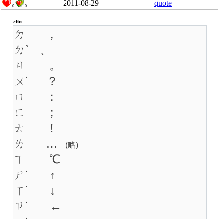
2011-08-29
quote
0
0
eliu
ㄉ ，
ㄉˋ 、
ㄐ 。
ㄨ˙ ？
ㄇ ：
ㄈ ；
ㄊ ！
ㄌ …
(略)
ㄒ ℃
ㄕ˙ ↑
ㄒ˙ ↓
ㄗ˙ ←