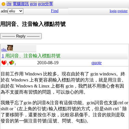
cht
電腦資訊
gcin
gcin分享
Find
adm
login
register
用詞音、注音輸入標點符號
----------- Reply -----------
eliu
1
用詞音、注音輸入標點符號
2010-08-19
quote
2
2
目前工作用 Windows 比較多。現在由於有了 gcin windows。終
於在 Windows 上有更容易輸入標點符號的方法，就是用注音。
由於在 Windows & Linux 上都有 gcin，我們就不用擔心會有因
為不支援而有習慣的問題，可以放心的用。
我幾乎忘了gcin 的詞音&注音有這個功能。gcin詞音也支援ctrl or
shift or ` (左上角的引號) 輸入標點符號的方式，但是shift ctrl ` 除
了要移開手，還要按住不放，比較容易傷手。注音的規則是取
發音的第一個注音符號(逗號、問號、句點)。