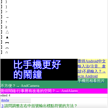
】 }
】 ｝
】 >
】 →
】 ↑
】 ≧
】 △
】 ▲
】 ︻
】 ︽
】 ∩
覺得Android中文
輸入法(注音、倉
頡)不易輸入？→
gcin Android
手機照相看照片
不方便？→ AndCamera
覺得鬧鐘/行事曆有改進的空間？→ AndAlarm
edited: 4
dowba
3
請問調整左右中括號輸出標點符號的方法？