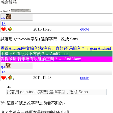
感謝解惑。
edited: 1
eliu
13
2011-11-28
quote
0
0
試著用 gcin-tools(字型) 選擇字型，改成 Sans
覺得Android中文輸入法(注音、倉頡)不易輸入？→ gcin Android
手機照相看照片不方便？→ AndCamera
覺得鬧鐘/行事曆有改進的空間？→ AndAlarm
tpa
14
2011-11-28
quote
0
0
eliu
試著用 gcin-tools(字型) 選擇字型，改成 Sans
㍿ (這個符號是改字型之前看不到的)
改了之後有一些原本是框框的都有出現，