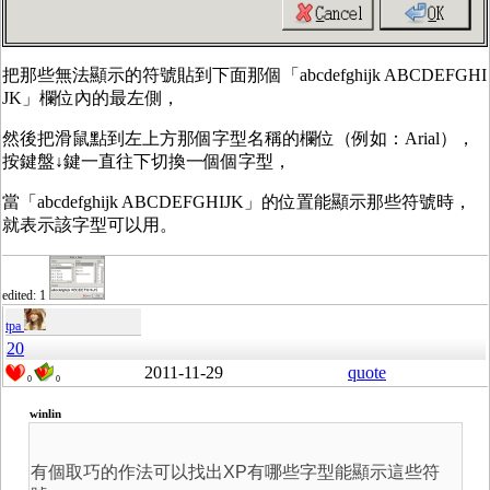
把那些無法顯示的符號貼到下面那個「abcdefghijk ABCDEFGHI
JK」欄位內的最左側，
然後把滑鼠點到左上方那個字型名稱的欄位（例如：Arial），
按鍵盤↓鍵一直往下切換一個個字型，
當「abcdefghijk ABCDEFGHIJK」的位置能顯示那些符號時，
就表示該字型可以用。
edited: 1
tpa
20
2011-11-29
quote
0
0
winlin
有個取巧的作法可以找出XP有哪些字型能顯示這些符