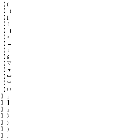
【 (
【 （
【 [
【 {
【 ｛
【 <
【 ←
【 ↓
【 ≦
【 ▽
【 ▼
【 ︼
【 ︾
【 ∪
】 」
】 】
】 』
】 》
】 )
】 ）
】 ]