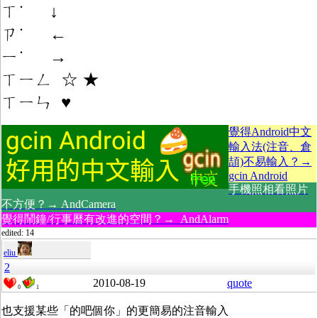
ㄒ˙ ↓
ㄗ˙ ←
ㄧ˙ →
ㄒㄧㄥ ☆ ★
ㄒㄧㄣ ♥
覺得Android中文
輸入法(注音、倉
頡)不易輸入？→
gcin Android
手機照相看照片
不方便？→ AndCamera
覺得鬧鐘/行事曆有改進的空間？→ AndAlarm
edited: 14
eliu
2
2010-08-19
quote
0
1
也支援某些「的吧個你」的更簡易的注音輸入