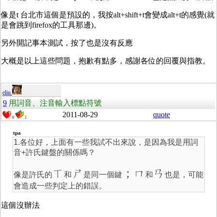
像是t 台北市這個是預設的，我按alt+shift+t會變成alt+t的感覺(就
是會跳到firefox的工具那邊)。
另外開記事本測試，按了也是沒有反應
大概是以上這些問題，抱歉有點多，感謝各位的回覆與指教。
eliu
9
用詞音、注音輸入標點符號
2011-08-29
quote
0
1
tpa
1.各位好，上面有一些我試不出來說，是因為我是用詞
音+許氏鍵盤的關係嗎？
ㄒ
ㄕ
；ㄇ
ㄢ
像是許氏的
和
是同一個鍵
和
也是，可能
會造成一些判定上的錯誤。
這個沒辦法