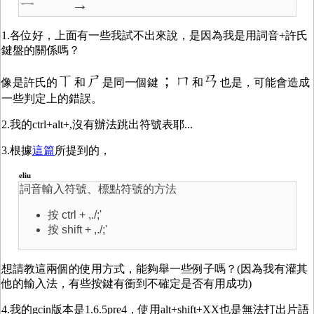
ㄧ˙ →
1.各位好，上面有一些我試不出來說，是因為我是用詞音+許氏
鍵盤的關係嗎？
ㄒ
ㄕ
；ㄇ
ㄢ
像是許氏的
和
是同一個鍵
和
也是，可能會造成
一些判定上的錯誤。
2.我的ctrl+alt+,沒有辦法跳出符號表耶...
3.根據
這篇
所提到的，
eliu
詞音輸入符號、標點符號的方法
按 ctrl + ,./;'
按 shift + ,./;'
想請教這兩個的使用方式，能夠舉一些例子嗎？(因為我有灌其
他的輸入法，有些按鍵有衝到不確定是否有用成功)
4.我的gcin版本是1.6.5pre4，使用alt+shift+XX也是無法打出片語