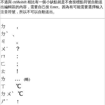
不過與 ctrl&shift 相比有一個小缺點就是不會按標點符號自動送
出編輯區的內容，需要自己按 Enter。因為有可能需要選擇輸入
注音符號，所以不可以自動送出。
ㄉ ，
ㄉˋ 、
ㄐ 。
ㄨ˙ ？
ㄇ ：
ㄈ ；
ㄊ ！
ㄌ …
(略)
ㄒ ℃
ㄉㄨ
ˋ
℃
ㄕ˙ ↑