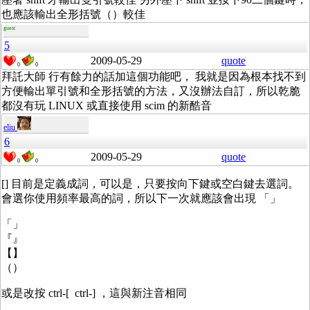
也應該輸出全形括號（）較佳
guest
5
2009-05-29
quote
0
0
拜託大師 行有餘力的話加這個功能吧， 我就是因為根本找不到
方便輸出單引號和全形括號的方法，又沒辦法自訂，所以乾脆
都沒有玩 LINUX 或直接使用 scim 的新酷音
eliu
6
2009-05-29
quote
0
0
[] 目前是定義成詞，可以是，只要按向下鍵或空白鍵去選詞。
會選你使用頻率最高的詞，所以下一次就應該會出現 「」
「」
『』
【】
（）
或是改按 ctrl-[ ctrl-] ，這與新注音相同