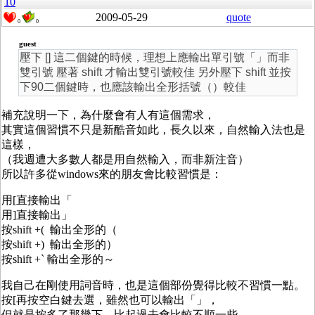
10
2009-05-29
quote
0
0
guest
壓下 [] 這二個鍵的時候，理想上應輸出單引號「」而非
雙引號 壓著 shift 才輸出雙引號較佳 另外壓下 shift 並按
下90二個鍵時，也應該輸出全形括號（）較佳
補充說明一下，為什麼會有人有這個需求，
其實這個習慣不只是新酷音如此，長久以來，自然輸入法也是
這樣，
（我週遭大多數人都是用自然輸入，而非新注音）
所以許多從windows來的朋友會比較習慣是：
用[直接輸出「
用]直接輸出」
按shift +( 輸出全形的（
按shift +) 輸出全形的）
按shift +` 輸出全形的～
我自己在剛使用詞音時，也是這個部份覺得比較不習慣一點。
按[再按空白鍵去選，雖然也可以輸出「」，
但就是按多了那幾下，比起過去會比較不順一些。