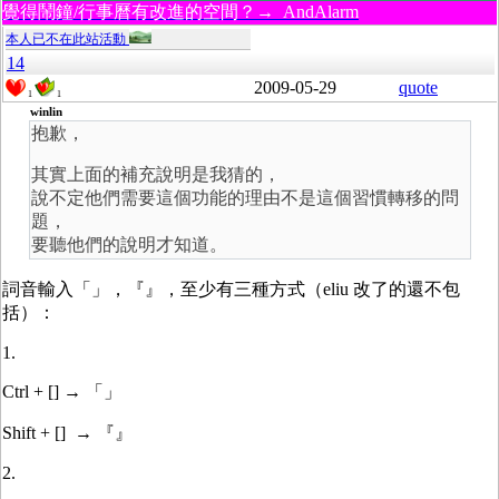
覺得鬧鐘/行事曆有改進的空間？→ AndAlarm
本人已不在此站活動
14
2009-05-29
quote
1
1
winlin
抱歉，
其實上面的補充說明是我猜的，
說不定他們需要這個功能的理由不是這個習慣轉移的問
題，
要聽他們的說明才知道。
詞音輸入「」，『』，至少有三種方式（eliu 改了的還不包
括）：
1.
Ctrl + [] → 「」
Shift + [] → 『』
2.