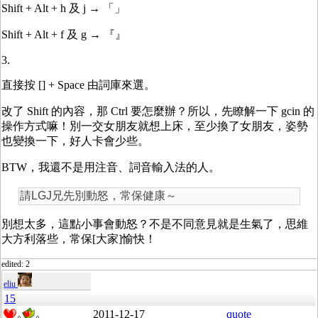
Shift + Alt + h 及 j → 「」
Shift + Alt + f 及 g → 『』
3.
直接按 [] + Space 由詞庫來選。
改了 Shift 的內容，那 Ctrl 要怎麼辦？所以，先瞭解一下 gcin 的
操作方式嘛！別一交女朋友就想上床，至少換了女朋友，姿勢
也變換一下，好人卡會少些。
BTW，我還不是用注音、詞音輸入法的人。
請LGJ兄先別動怒，常保健康～
別想太多，這點小事會動怒？不是不同意見就是生氣了，思維
大方利落些，常保[大家]愉快！
edited: 2
eliu
15
2011-12-17
quote