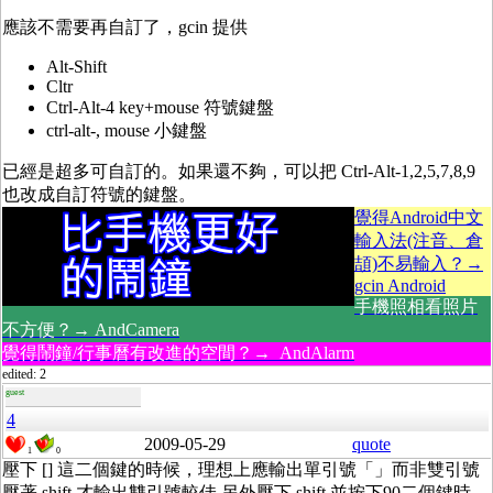
應該不需要再自訂了，gcin 提供
Alt-Shift
Cltr
Ctrl-Alt-4 key+mouse 符號鍵盤
ctrl-alt-, mouse 小鍵盤
已經是超多可自訂的。如果還不夠，可以把 Ctrl-Alt-1,2,5,7,8,9
也改成自訂符號的鍵盤。
覺得Android中文
輸入法(注音、倉
頡)不易輸入？→
gcin Android
手機照相看照片
不方便？→ AndCamera
覺得鬧鐘/行事曆有改進的空間？→ AndAlarm
edited: 2
guest
4
2009-05-29
quote
1
0
壓下 [] 這二個鍵的時候，理想上應輸出單引號「」而非雙引號
壓著 shift 才輸出雙引號較佳 另外壓下 shift 並按下90二個鍵時，