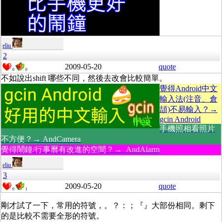
eliu
2
2009-05-20
quote
0
0
不如說出shift 哪些不同，然後去改會比較簡單。
覺得Android中文
輸入法(注音、倉
頡)不易輸入？→
gcin Android
手機照相看照片
不方便？→ AndCamera
覺得鬧鐘/行事曆有改進的空間？→ AndAlarm
eliu
3
2009-05-20
quote
0
1
剛才試了一下，常用的符號，。？：；『』大部份相同。剩下
的是比較不需要全形的符號。