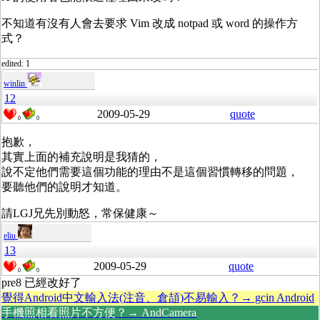
不知道有沒有人會去要求 Vim 改成 notpad 或 word 的操作方
式？
edited: 1
winlin
12
2009-05-29
quote
0
0
抱歉，
其實上面的補充說明是我猜的，
說不定他們需要這個功能的理由不是這個習慣轉移的問題，
要聽他們的說明才知道。
請LGJ兄先別動怒，常保健康～
eliu
13
2009-05-29
quote
0
0
pre8 已經改好了
覺得Android中文輸入法(注音、倉頡)不易輸入？→ gcin Android
手機照相看照片不方便？→ AndCamera