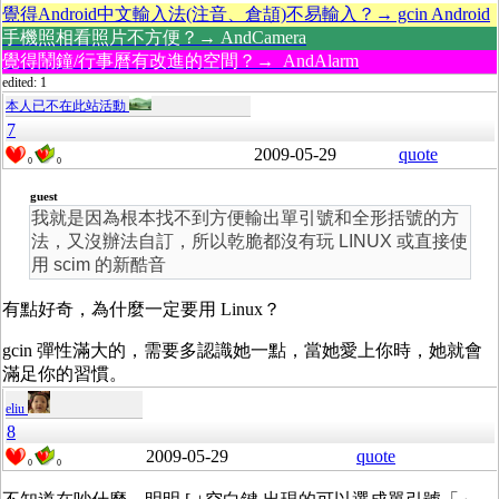
覺得Android中文輸入法(注音、倉頡)不易輸入？→ gcin Android
手機照相看照片不方便？→ AndCamera
覺得鬧鐘/行事曆有改進的空間？→ AndAlarm
edited: 1
本人已不在此站活動
7
2009-05-29
quote
0
0
guest
我就是因為根本找不到方便輸出單引號和全形括號的方
法，又沒辦法自訂，所以乾脆都沒有玩 LINUX 或直接使
用 scim 的新酷音
有點好奇，為什麼一定要用 Linux？
gcin 彈性滿大的，需要多認識她一點，當她愛上你時，她就會
滿足你的習慣。
eliu
8
2009-05-29
quote
0
0