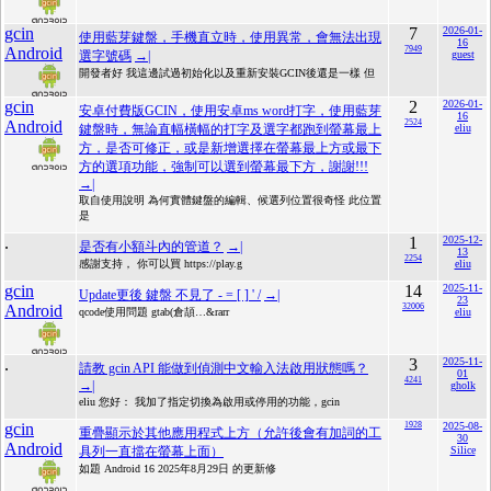
gcin
7
2026-01-
使用藍芽鍵盤，手機直立時，使用異常，會無法出現
16
Android
7949
選字號碼
→|
guest
開發者好 我這邊試過初始化以及重新安裝GCIN後還是一樣 但
gcin
2
2026-01-
安卓付費版GCIN，使用安卓ms word打字，使用藍芽
16
Android
2524
鍵盤時，無論直幅橫幅的打字及選字都跑到螢幕最上
eliu
方，是否可修正，或是新增選擇在螢幕最上方或最下
方的選項功能，強制可以選到螢幕最下方，謝謝!!!
→|
取自使用說明 為何實體鍵盤的編輯、候選列位置很奇怪 此位置
是
.
1
2025-12-
是否有小額斗內的管道？
→|
13
2254
感謝支持， 你可以買 https://play.g
eliu
gcin
14
2025-11-
Update更後 鍵盤 不見了 - = [ ] ' /
→|
23
Android
32006
qcode使用問題 gtab(倉頡…&rarr
eliu
.
3
2025-11-
請教 gcin API 能做到偵測中文輸入法啟用狀態嗎？
01
4241
→|
gholk
eliu 您好： 我加了指定切換為啟用或停用的功能，gcin
gcin
1928
2025-08-
重疊顯示於其他應用程式上方（允許後會有加詞的工
30
Android
具列一直擋在螢幕上面）
Silice
如題 Android 16 2025年8月29日 的更新修