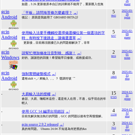
26
如題，3.26.更新後原本自訂的詞庫就不能用了，重新匯入也無
guest
gcin
5
2025-03-
「平板」請問海苔條怎麼處理？
→|
26
Android
9943
後記： 原因是我啟用了 GBOARD BETA 計
splin
gcin
5
2025-02-
使用輸入法要手機觸控選擇備選欄位第一個選項的字
09
Android
9257
時，有時按下後跳走，讓備選選單
→|
guest
更新後，目前兩項困擾已久的問題都解決了，非常
gcin
2
2025-02-
請幫忙增加修改注音對映、感謝！
→|
01
Windows
6024
好的、謝謝您的回復！希望能早日修復、或救援成功。
nonn
gcin
8
2025-01-
強制實體鍵盤模式
→|
15
Android
14845
還有shift +,./ 來輸入 ，。？ 聲調符號 ˙ˊˇ
eliu
.
15
2024-12-
大易輸入法的授權
→|
31
67325
倉頡、大易、嘸蝦米這些，還是有人在用，不過，似乎現在的年
qtnez
輕人
.
4
2024-12-
使用 GCC 14 編譯出現錯誤
→|
12
11250
目前先解決無法執行的問題，GCC 的問題以後有空再慢慢解。
eliu
.
3
2024-12-
gcin source 2.9.2 released
→|
10
7013
真的有問題。 Ubuntu 24.04 不知道為何把舊的&n
eliu