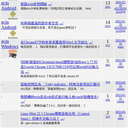
gcin
13
2025-07-
新版gcin使用體驗
→|
29
Android
18041
感謝eliu大神反應神速！待我試用之後會給出反饋。 &nb
e20130201
2123@g
gcin
14
2025-07-
有兩個建議想跟作者交流
→|
19
Android
20167
可否請君顯示名號，而不是以guest來對話？
e20130201
2123@g
gcin
1
2025-06-
在Chrome打字時有黃底覆蓋與Word 文字錯位
→|
16
Windows
4157
補充說明， 1、我試著用倉頡，打重碼字也會發生一樣的狀況 2
guest
.
5
2025-06-
[回報]新版的Chromium-based瀏覽器(如Brave 1.77.95
16
9481
及Google Chrome 135.0.7049.114)可以用gcin叫出輸入
guest
法
→|
因為我換到用 fcitx5 了所以我不知道 chrome 叫
.
2018
2025-06-
面板狀態設為「 Unity indicator」時無法套用自訂圖示
15
eliu兄好：剛剛發現「面板狀態(tray)」若設為「 Un
winlin
.
1
2025-05-
剛開機時gcin若在gtk程式進行輸入會crash(隨機發生)
11
4281
→|
winlin
eliu兄好： 剛剛自編了2.9.4，但仍有一樣的狀況： [
.
2
2025-05-
Linux Mint 22.1 Chrome瀏覽器無法用〔Control-
01
5579
Space〕切換中文輸入法？
→|
guest
加 --gtk-version=3 這個參數看看