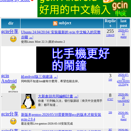
Replie
last
subject
dir
s
post
255
2026-07-
gcin分享
Ubuntu 24.04/20.04/ 安裝最新的 gcin 中文輸入的完整
27
1186429
步驟
→|
guest
使用Linux Mint 22.3 (基於ubuntu 2
gcin
3
2026-07-
給android版三個建議
→|
27
Android
550
同時我不知道lim鍵有什麼用，希望也能去掉。
e20130201
2123@g
.
8
2026-06-
大新倉頡共同編輯計畫
→|
20
47327
你連「行列輸入法」發行版源頭〔倚天中文使用手
yawnp042
6
冊〕都不知道，
336
2026-06-
gcin分享
新版本gentoo-2026/05/10需要降階gcc的版本才能安裝
07
gcin-2.9.4
guest
最近使用Live-gentoo-2026-05-10安裝完成
307
2026-06-