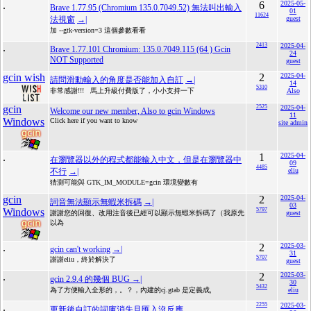
.
6
2025-05-
Brave 1.77.95 (Chromium 135.0.7049.52) 無法叫出輸入
01
11624
法視窗
→|
guest
加 --gtk-version=3 這個參數看看
.
2413
2025-04-
Brave 1.77.101 Chromium: 135.0.7049.115 (64 ) Gcin
24
NOT Supported
guest
gcin wish
2
2025-04-
請問滑動輸入的角度是否能加入自訂
→|
14
5310
非常感謝!!! 馬上升級付費版了，小小支持一下
Also
gcin
2525
2025-04-
Welcome our new member, Also to gcin Windows
11
Windows
Click here if you want to know
site admin
.
1
2025-04-
在瀏覽器以外的程式都能輸入中文，但是在瀏覽器中
09
4485
不行
→|
eliu
猜測可能與 GTK_IM_MODULE=gcin 環境變數有
gcin
2
2025-04-
詞音無法顯示無蝦米拆碼
→|
03
Windows
5797
謝謝您的回復、改用注音後已經可以顯示無蝦米拆碼了（我原先
guest
以為
.
2
2025-03-
gcin can't working
→|
31
5707
謝謝eliu，終於解決了
guest
.
2
2025-03-
gcin 2.9.4 的幾個 BUG
→|
30
5432
為了方便輸入全形的，。？，內建的cj.gtab 是定義成,
eliu
.
2255
2025-03-
更新後自訂的詞庫消失且匯入沒反應