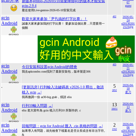
gcin分享
新版本gentoo-2026/05/10需要降階gcc的版本才能安裝
07
gcin-2.9.4
guest
最近使用Live-gentoo-2026-05-10安裝完成
gcin
402
2026-05-
歡迎大家來參加「尹卂搞的打字比賽」！
24
Android
誠邀大家來參加我的打字比賽！ 要參加這個比賽，只需要用一
e20130201
2123@g
個郵
gcin
405
2026-05-
今日安裝和設置gcin Android的體會
21
Android
我去apkcombo.com找到了最新安裝包，版本號是306
e20130201
2123@g
.
5
2026-04-
[更新訊息] 行列輸入法鍵碼表 v2026-1.0 釋出，敬請
18
2852
植入 gcin
→|
老刀
我再微調一份 ar30-big.gtab，煩請 eliu
gcin
13
2026-04-
行列10輸入問題
→|
13
Android
18451
eliu 老大當年為 gcin 植入行列10 所製作的 .c
老刀
gcin
2
2026-04-
回報問題：gcin for Android 匯入 .cin 表格的問題
→|
06
Android
1552
如果導入有問題，就先檢查下檔案名是否太長或含有非法字符。
e20130201
2123@g
&