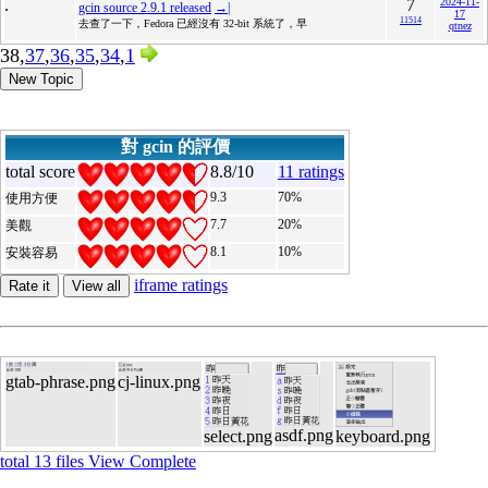
.
7
2024-11-
gcin source 2.9.1 released
→|
17
11514
去查了一下，Fedora 已經沒有 32-bit 系統了，早
qtnez
38,
37
,
36
,
35
,
34
,
1
New Topic
對 gcin 的評價
total score
8.8/10
11 ratings
9.3
70%
使用方便
7.7
20%
美觀
8.1
10%
安裝容易
iframe ratings
Rate it
View all
gtab-phrase.png
cj-linux.png
asdf.png
select.png
keyboard.png
total 13 files View Complete