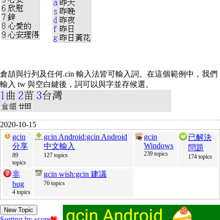
倉頡與行列及任何.cin 輸入法皆可輸入詞。在這個範例中，我們
輸入 tw 與空白鍵後，詞可以與字並存候選。
2020-10-15
gcin
gcin Android:gcin Android
gcin
已解決
Windows
分享
中文輸入
問題
239 topics
89
127 topics
174 topics
topics
非
gcin wish:gcin 建議
bug
76 topics
4 topics
New Topic
Sorting by score