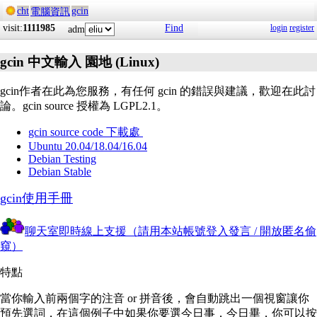
cht
gcin
電腦資訊
visit:
1111985
Find
login
register
adm
gcin 中文輸入 園地 (Linux)
gcin作者在此為您服務，有任何 gcin 的錯誤與建議，歡迎在此討
論。gcin source 授權為 LGPL2.1。
gcin source code 下載處
Ubuntu 20.04/18.04/16.04
Debian Testing
Debian Stable
gcin使用手冊
聊天室即時線上支援（請用本站帳號登入發言 / 開放匿名偷
窺）
特點
當你輸入前兩個字的注音 or 拼音後，會自動跳出一個視窗讓你
預先選詞，在這個例子中如果你要選今日事，今日畢，你可以按