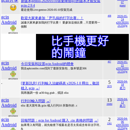
gcin分享
新版本gentoo-2026/05/10需要降階gcc的版本才能安裝
07
gcin-2.9.4
guest
最近使用Live-gentoo-2026-05-10安裝完成
gcin
408
2026-05-
歡迎大家來參加「尹卂搞的打字比賽」！
24
Android
誠邀大家來參加我的打字比賽！ 要參加這個比賽，只需要用一
e20130201
2123@g
個郵
gcin
407
2026-05-
今日安裝和設置gcin Android的體會
21
Android
我去apkcombo.com找到了最新安裝包，版本號是306
e20130201
2123@g
.
5
2026-04-
[更新訊息] 行列輸入法鍵碼表 v2026-1.0 釋出，敬請
18
2870
植入 gcin
→|
老刀
我再微調一份 ar30-big.gtab，煩請 eliu
gcin
13
2026-04-
行列10輸入問題
→|
13
Android
18484
eliu 老大當年為 gcin 植入行列10 所製作的 .c
老刀
gcin
2
2026-04-
回報問題：gcin for Android 匯入 .cin 表格的問題
→|
06
Android
1561
如果導入有問題，就先檢查下檔案名是否太長或含有非法字符。
e20130201
2123@g
&