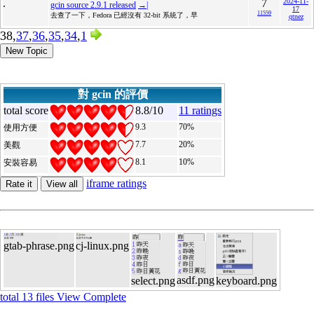
.
7
2024-11-
gcin source 2.9.1 released
→|
17
11559
去查了一下，Fedora 已經沒有 32-bit 系統了，早
qtnez
38,
37
,
36
,
35
,
34
,
1
New Topic
對 gcin 的評價
total score
8.8/10
11 ratings
9.3
70%
使用方便
7.7
20%
美觀
8.1
10%
安裝容易
iframe ratings
Rate it
View all
gtab-phrase.png
cj-linux.png
asdf.png
select.png
keyboard.png
total 13 files View Complete