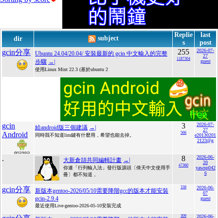
Replie
last
subject
dir
s
post
255
2026-07-
gcin分享
Ubuntu 24.04/20.04/ 安裝最新的 gcin 中文輸入的完整
27
1187304
步驟
→|
guest
使用Linux Mint 22.3 (基於ubuntu 2
gcin
3
2026-07-
給android版三個建議
→|
27
Android
566
同時我不知道lim鍵有什麼用，希望也能去掉。
e20130201
2123@g
.
8
2026-06-
大新倉頡共同編輯計畫
→|
20
47360
你連「行列輸入法」發行版源頭〔倚天中文使用手
yawnp042
6
冊〕都不知道，
338
2026-06-
gcin分享
新版本gentoo-2026/05/10需要降階gcc的版本才能安裝
07
gcin-2.9.4
guest
最近使用Live-gentoo-2026-05-10安裝完成
309
2026-06-