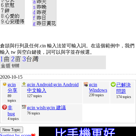
倉頡與行列及任何.cin 輸入法皆可輸入詞。在這個範例中，我們
輸入 tw 與空白鍵後，詞可以與字並存候選。
2020-10-15
gcin
gcin Android:gcin Android
gcin
已解決
Windows
分享
中文輸入
問題
239 topics
89
127 topics
174 topics
topics
非
gcin wish:gcin 建議
bug
76 topics
4 topics
New Topic
Sorting by score