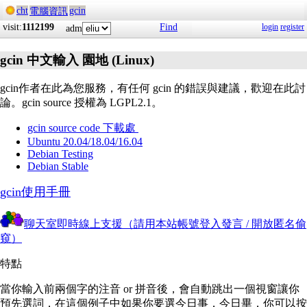
cht
gcin
電腦資訊
visit:
1112199
Find
login
register
adm
gcin 中文輸入 園地 (Linux)
gcin作者在此為您服務，有任何 gcin 的錯誤與建議，歡迎在此討
論。gcin source 授權為 LGPL2.1。
gcin source code 下載處
Ubuntu 20.04/18.04/16.04
Debian Testing
Debian Stable
gcin使用手冊
聊天室即時線上支援（請用本站帳號登入發言 / 開放匿名偷
窺）
特點
當你輸入前兩個字的注音 or 拼音後，會自動跳出一個視窗讓你
預先選詞，在這個例子中如果你要選今日事，今日畢，你可以按