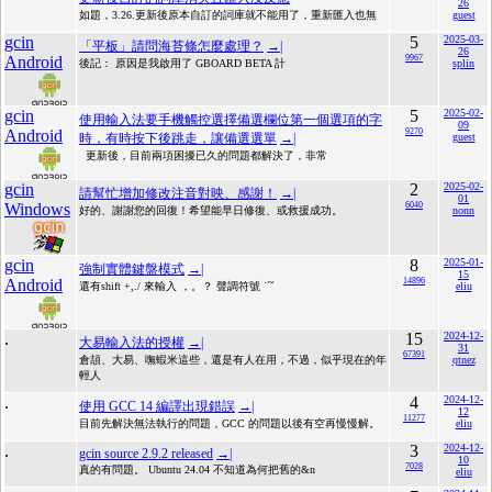
26
如題，3.26.更新後原本自訂的詞庫就不能用了，重新匯入也無
guest
gcin
5
2025-03-
「平板」請問海苔條怎麼處理？
→|
26
Android
9967
後記： 原因是我啟用了 GBOARD BETA 計
splin
gcin
5
2025-02-
使用輸入法要手機觸控選擇備選欄位第一個選項的字
09
Android
9270
時，有時按下後跳走，讓備選選單
→|
guest
更新後，目前兩項困擾已久的問題都解決了，非常
gcin
2
2025-02-
請幫忙增加修改注音對映、感謝！
→|
01
Windows
6040
好的、謝謝您的回復！希望能早日修復、或救援成功。
nonn
gcin
8
2025-01-
強制實體鍵盤模式
→|
15
Android
14896
還有shift +,./ 來輸入 ，。？ 聲調符號 ˙ˊˇ
eliu
.
15
2024-12-
大易輸入法的授權
→|
31
67391
倉頡、大易、嘸蝦米這些，還是有人在用，不過，似乎現在的年
qtnez
輕人
.
4
2024-12-
使用 GCC 14 編譯出現錯誤
→|
12
11277
目前先解決無法執行的問題，GCC 的問題以後有空再慢慢解。
eliu
.
3
2024-12-
gcin source 2.9.2 released
→|
10
7028
真的有問題。 Ubuntu 24.04 不知道為何把舊的&n
eliu