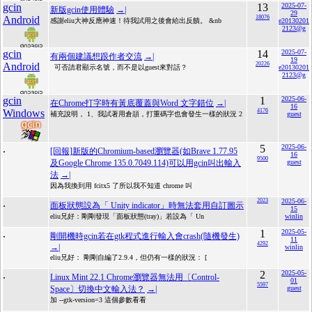
gcin
13
2025-07-
新版gcin使用體驗
→|
29
Android
18076
感謝eliu大神反應神速！待我試用之後會給出反饋。 &nb
e20130201
2123@g
gcin
14
2025-07-
有兩個建議想跟作者交流
→|
19
Android
20226
可否請君顯示名號，而不是以guest來對話？
e20130201
2123@g
gcin
1
2025-06-
在Chrome打字時有黃底覆蓋與Word 文字錯位
→|
16
Windows
4176
補充說明， 1、我試著用倉頡，打重碼字也會發生一樣的狀況 2
guest
.
5
2025-06-
[回報]新版的Chromium-based瀏覽器(如Brave 1.77.95
16
9500
及Google Chrome 135.0.7049.114)可以用gcin叫出輸入
guest
法
→|
因為我換到用 fcitx5 了所以我不知道 chrome 叫
.
2023
2025-06-
面板狀態設為「 Unity indicator」時無法套用自訂圖示
15
eliu兄好：剛剛發現「面板狀態(tray)」若設為「 Un
winlin
.
1
2025-05-
剛開機時gcin若在gtk程式進行輸入會crash(隨機發生)
11
4292
→|
winlin
eliu兄好： 剛剛自編了2.9.4，但仍有一樣的狀況： [
.
2
2025-05-
Linux Mint 22.1 Chrome瀏覽器無法用〔Control-
01
5597
Space〕切換中文輸入法？
→|
guest
加 --gtk-version=3 這個參數看看