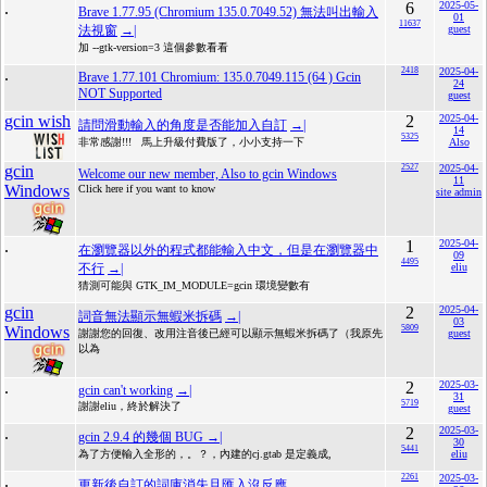
.
6
2025-05-
Brave 1.77.95 (Chromium 135.0.7049.52) 無法叫出輸入
01
11637
法視窗
→|
guest
加 --gtk-version=3 這個參數看看
.
2418
2025-04-
Brave 1.77.101 Chromium: 135.0.7049.115 (64 ) Gcin
24
NOT Supported
guest
gcin wish
2
2025-04-
請問滑動輸入的角度是否能加入自訂
→|
14
5325
非常感謝!!! 馬上升級付費版了，小小支持一下
Also
gcin
2527
2025-04-
Welcome our new member, Also to gcin Windows
11
Windows
Click here if you want to know
site admin
.
1
2025-04-
在瀏覽器以外的程式都能輸入中文，但是在瀏覽器中
09
4495
不行
→|
eliu
猜測可能與 GTK_IM_MODULE=gcin 環境變數有
gcin
2
2025-04-
詞音無法顯示無蝦米拆碼
→|
03
Windows
5809
謝謝您的回復、改用注音後已經可以顯示無蝦米拆碼了（我原先
guest
以為
.
2
2025-03-
gcin can't working
→|
31
5719
謝謝eliu，終於解決了
guest
.
2
2025-03-
gcin 2.9.4 的幾個 BUG
→|
30
5441
為了方便輸入全形的，。？，內建的cj.gtab 是定義成,
eliu
.
2261
2025-03-
更新後自訂的詞庫消失且匯入沒反應