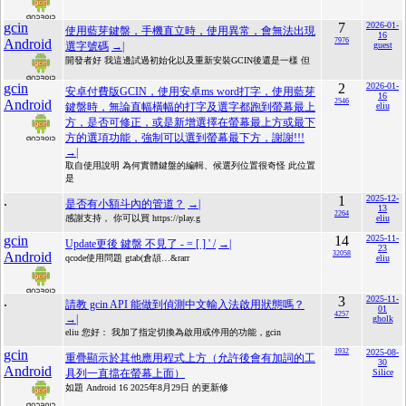
gcin
7
2026-01-
使用藍芽鍵盤，手機直立時，使用異常，會無法出現
16
Android
7976
選字號碼
→|
guest
開發者好 我這邊試過初始化以及重新安裝GCIN後還是一樣 但
gcin
2
2026-01-
安卓付費版GCIN，使用安卓ms word打字，使用藍芽
16
Android
2546
鍵盤時，無論直幅橫幅的打字及選字都跑到螢幕最上
eliu
方，是否可修正，或是新增選擇在螢幕最上方或最下
方的選項功能，強制可以選到螢幕最下方，謝謝!!!
→|
取自使用說明 為何實體鍵盤的編輯、候選列位置很奇怪 此位置
是
.
1
2025-12-
是否有小額斗內的管道？
→|
13
2264
感謝支持， 你可以買 https://play.g
eliu
gcin
14
2025-11-
Update更後 鍵盤 不見了 - = [ ] ' /
→|
23
Android
32058
qcode使用問題 gtab(倉頡…&rarr
eliu
.
3
2025-11-
請教 gcin API 能做到偵測中文輸入法啟用狀態嗎？
01
4257
→|
gholk
eliu 您好： 我加了指定切換為啟用或停用的功能，gcin
gcin
1932
2025-08-
重疊顯示於其他應用程式上方（允許後會有加詞的工
30
Android
具列一直擋在螢幕上面）
Silice
如題 Android 16 2025年8月29日 的更新修