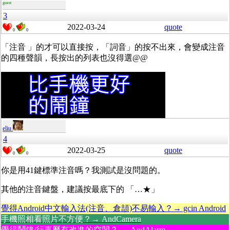
guest
3
2022-03-24
quote
0
0
「注音 」的才可以直接按，「詞音」的按不出來，會變成注音
的四種聲韻，長按出的列表也沒得選@@
eliu
4
2022-03-25
quote
0
0
你是用41鍵標準注音嗎？我測試是沒問題的。
其他的注音鍵盤，建議按最底下的 「…★」
覺得Android中文輸入法(注音、倉頡)不易輸入？→ gcin Android
手機照相看照片不方便？→ AndCamera
覺得鬧鐘/行事曆有改進的空間？→ AndAlarm