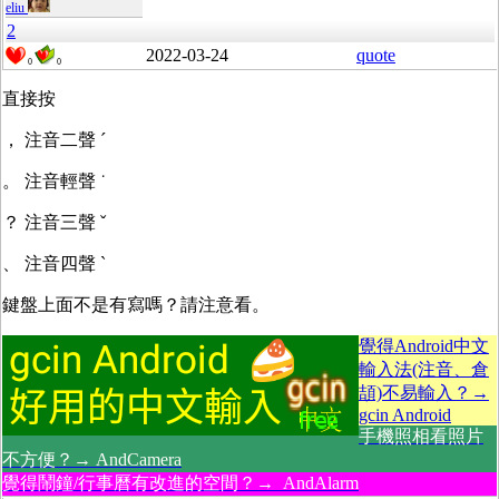
eliu
2
2022-03-24
quote
0
0
直接按
， 注音二聲 ˊ
。 注音輕聲 ˙
？ 注音三聲 ˇ
、 注音四聲 ˋ
鍵盤上面不是有寫嗎？請注意看。
覺得Android中文
輸入法(注音、倉
頡)不易輸入？→
gcin Android
手機照相看照片
不方便？→ AndCamera
覺得鬧鐘/行事曆有改進的空間？→ AndAlarm