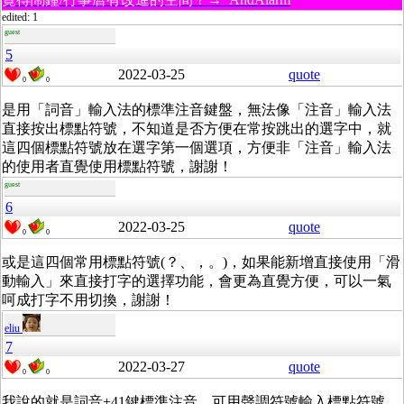
edited: 1
guest
5
2022-03-25
quote
0
0
是用「詞音」輸入法的標準注音鍵盤，無法像「注音」輸入法
直接按出標點符號，不知道是否方便在常按跳出的選字中，就
這四個標點符號放在選字第一個選項，方便非「注音」輸入法
的使用者直覺使用標點符號，謝謝！
guest
6
2022-03-25
quote
0
0
或是這四個常用標點符號(？、，。)，如果能新增直接使用「滑
動輸入」來直接打字的選擇功能，會更為直覺方便，可以一氣
呵成打字不用切換，謝謝！
eliu
7
2022-03-27
quote
0
0
我說的就是詞音+41鍵標準注音，可用聲調符號輸入標點符號。