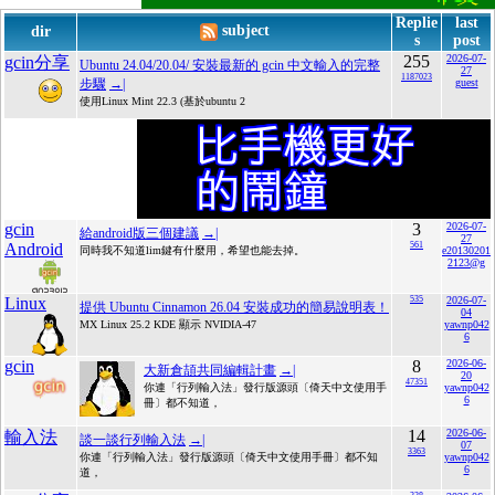
Replie
last
subject
dir
s
post
255
2026-07-
gcin分享
Ubuntu 24.04/20.04/ 安裝最新的 gcin 中文輸入的完整
27
1187023
步驟
→|
guest
使用Linux Mint 22.3 (基於ubuntu 2
gcin
3
2026-07-
給android版三個建議
→|
27
Android
561
同時我不知道lim鍵有什麼用，希望也能去掉。
e20130201
2123@g
Linux
535
2026-07-
提供 Ubuntu Cinnamon 26.04 安裝成功的簡易說明表！
04
MX Linux 25.2 KDE 顯示 NVIDIA-47
yawnp042
6
gcin
8
2026-06-
大新倉頡共同編輯計畫
→|
20
47351
你連「行列輸入法」發行版源頭〔倚天中文使用手
yawnp042
6
冊〕都不知道，
14
2026-06-
輸入法
談一談行列輸入法
→|
07
3363
你連「行列輸入法」發行版源頭〔倚天中文使用手冊〕都不知
yawnp042
6
道，