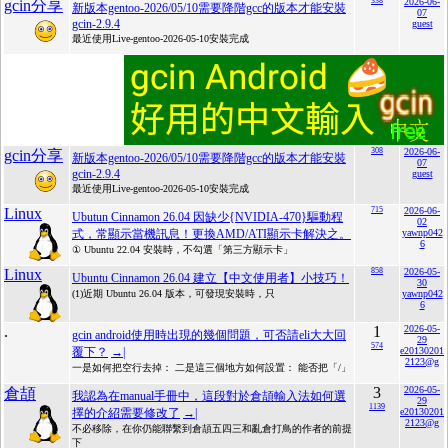
338
2026-06-
gcin分享
新版本gentoo-2026/05/10需要降階gcc的版本才能安裝
07
gcin-2.9.4
guest
最近使用Live-gentoo-2026-05-10安裝完成
308
2026-06-
gcin分享
新版本gentoo-2026/05/10需要降階gcc的版本才能安裝
07
gcin-2.9.4
guest
最近使用Live-gentoo-2026-05-10安裝完成
Linux
715
2026-06-
Ubutun Cinnamon 26.04 因缺少{NVIDIA-470}驅動程
02
式，常顯示當機訊息！更換AMD/ATI顯示卡解決之。
yawnp042
6
① Ubuntu 22.04 安裝時，不勾選「第三方顯示卡」
Linux
858
2026-05-
Ubuntu Cinnamon 26.04 建立【中文使用者】小技巧！
30
(1)近期 Ubuntu 26.04 版本，可發現安裝時，只
yawnp042
6
.
1
2026-05-
gcin android使用時出現的幾個問題，可否請eli大大回
29
574
覆下？
→|
e20130201
2123@g
一是如何把空行去掉： 二是這三個地方如何設置： 能否把「/」
3
2026-05-
倉頡
我認為在manual手冊中，這段對於倉頡輸入法如何選
29
1139
擇的介紹需要修改了
→|
e20130201
2123@g
不必移除，在你仍能聯繫到倉頡五四三和亂倉打鳥的作者的前提
下