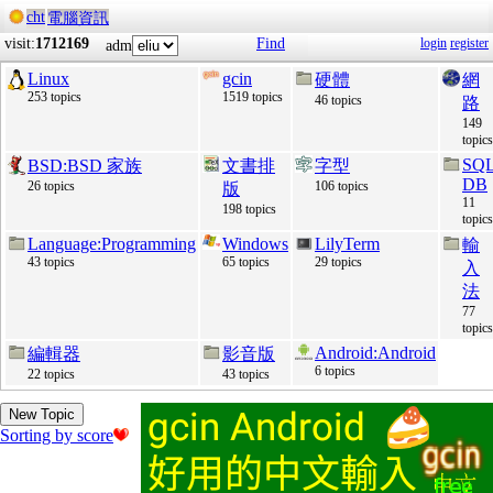
cht
電腦資訊
visit:
1712169
Find
login
register
adm
Linux
gcin
硬體
網
253 topics
1519 topics
46 topics
路
149
topics
SQ
BSD:BSD 家族
文書排
字型
DB
26 topics
106 topics
版
11
198 topics
topics
Language:Programming
Windows
LilyTerm
輸
43 topics
65 topics
29 topics
入
法
77
topics
Android:Android
編輯器
影音版
6 topics
22 topics
43 topics
New Topic
Sorting by score