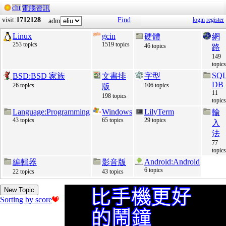
cht
電腦資訊
visit:
1712128
Find
login
register
adm
Linux
gcin
硬體
網
253 topics
1519 topics
46 topics
路
149
topics
SQ
BSD:BSD 家族
文書排
字型
DB
26 topics
106 topics
版
11
198 topics
topics
Language:Programming
Windows
LilyTerm
輸
43 topics
65 topics
29 topics
入
法
77
topics
Android:Android
編輯器
影音版
6 topics
22 topics
43 topics
New Topic
Sorting by score