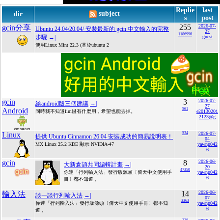
Replie
last
subject
dir
s
post
255
2026-07-
gcin分享
Ubuntu 24.04/20.04/ 安裝最新的 gcin 中文輸入的完整
27
1186996
步驟
→|
guest
使用Linux Mint 22.3 (基於ubuntu 2
gcin
3
2026-07-
給android版三個建議
→|
27
Android
561
同時我不知道lim鍵有什麼用，希望也能去掉。
e20130201
2123@g
Linux
534
2026-07-
提供 Ubuntu Cinnamon 26.04 安裝成功的簡易說明表！
04
MX Linux 25.2 KDE 顯示 NVIDIA-47
yawnp042
6
gcin
8
2026-06-
大新倉頡共同編輯計畫
→|
20
47350
你連「行列輸入法」發行版源頭〔倚天中文使用手
yawnp042
6
冊〕都不知道，
14
2026-06-
輸入法
談一談行列輸入法
→|
07
3363
你連「行列輸入法」發行版源頭〔倚天中文使用手冊〕都不知
yawnp042
6
道，