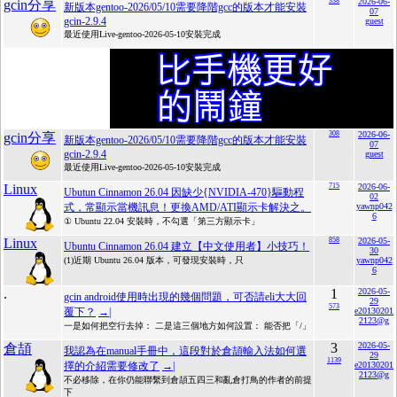
338
2026-06-
gcin分享
新版本gentoo-2026/05/10需要降階gcc的版本才能安裝
07
gcin-2.9.4
guest
最近使用Live-gentoo-2026-05-10安裝完成
308
2026-06-
gcin分享
新版本gentoo-2026/05/10需要降階gcc的版本才能安裝
07
gcin-2.9.4
guest
最近使用Live-gentoo-2026-05-10安裝完成
Linux
715
2026-06-
Ubutun Cinnamon 26.04 因缺少{NVIDIA-470}驅動程
02
式，常顯示當機訊息！更換AMD/ATI顯示卡解決之。
yawnp042
6
① Ubuntu 22.04 安裝時，不勾選「第三方顯示卡」
Linux
858
2026-05-
Ubuntu Cinnamon 26.04 建立【中文使用者】小技巧！
30
(1)近期 Ubuntu 26.04 版本，可發現安裝時，只
yawnp042
6
.
1
2026-05-
gcin android使用時出現的幾個問題，可否請eli大大回
29
573
覆下？
→|
e20130201
2123@g
一是如何把空行去掉： 二是這三個地方如何設置： 能否把「/」
3
2026-05-
倉頡
我認為在manual手冊中，這段對於倉頡輸入法如何選
29
1139
擇的介紹需要修改了
→|
e20130201
2123@g
不必移除，在你仍能聯繫到倉頡五四三和亂倉打鳥的作者的前提
下