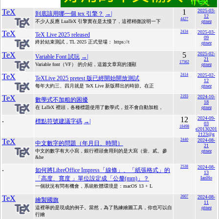
TeX
1
2025-03-
到底該用哪一個 tex 引擎？
→|
12
4427
不少人反應 LuaTeX 引擎實在是太慢了，這裡稍微說明一下
qtnez
TeX
2434
2025-03-
TeX Live 2025 released
09
終於結束測試，TL 2025 正式登場： https://t
qtnez
TeX
5
2025-02-
Variable Font 試玩
→|
21
17562
Variable font（VF） 的介紹，這篇文章寫的淺顯
qtnez
TeX
2414
2025-02-
TeXLive 2025 pretest 版已經開始開放測試
12
每年大約三、四月就是 TeX Live 新版釋出的時節。在正
qtnez
TeX
2193
2024-10-
數學式不加粗的困擾
18
在 LaTeX 裡頭，各種標題使用了數學式，並不會自動加粗，
qtnez
.
12
2024-09-
標點符號建議字碼
→|
03
18498
e20130201
2123@g
TeX
2440
2024-08-
中文數字的問題（年月日、時間）
21
中文的數字有大小寫，銀行裡頭會用到的是大寫（壹、貳、參
qtnez
&he
.
2538
2024-08-
如何將LibreOffice Impress「線條」、「紙張格式」的
13
「高度、寬度 」單位設定成「公釐(mm)」？
IanHo
一個狀況有問有機會，系統軟體環境是：macOS 13 + L
TeX
2607
2024-08-
繪製國旗
11
這裡舉的是現成的例子。當然，為了熟練繪圖工具，你也可以自
qtnez
行繪