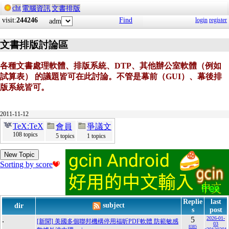
cht
電腦資訊
文書排版
visit:
244246
Find
login
register
adm
文書排版討論區
各種文書處理軟體、排版系統、DTP、其他辦公室軟體（例如
試算表） 的議題皆可在此討論。不管是幕前（GUI）、幕後排
版系統皆可。
2011-11-12
TeX:TeX
會員
爭議文
108 topics
5 topics
1 topics
New Topic
Sorting by score
Replie
last
subject
dir
s
post
.
5
2026-01-
[新聞] 美國多個聯邦機構停用福昕PDF軟體 防範敏感
03
8385