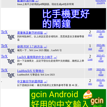
數據外洩中國
→|
e20130201
2123@g
linux上有不少好用的pdf閱讀器。現在生成pdf也非常簡
TeX
2
2025-09-
度量衡及數字的排版
→|
22
4623
回的有點匆忙。以上的設定是全域性的，意思就是全文都會尊循
qtnez
這
TeX
1
2025-08-
使用 PDF 1.7 的方法
→|
29
5848
補充一下，TeX Live 2025 開始，LuaTeX 引
qtnez
TeX
2
2025-07-
LuaTeX 最簡單的中文小例子
→|
10
12506
回一下這個舊文，設定字型往往是使用中文的痛點，雖然以上舉
qtnez
的例
TeX
2199
2025-05-
LuaMetaTeX 引擎簡介
21
LuaMetaTeX 引擎是在 TeX Live 2023
qtnez
.
2
2025-05-
中文數目字的選擇題
→|
01
5063
以下是錯誤示範： 臺北市政府公文製作參考手冊 第 46 頁，
qtnez