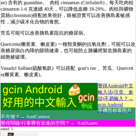
ue) 含有的 guanidine。 肉桂 cinnamon (CinSulin®)，每天吃肉桂
cinnamon 1-6 克連續 40天，可以降低血糖 18-29%。肉桂與礦物
質鉻(chromium)搭配效果很好，鉻被證實可以改善胰島素敏感
性，減少碳水化合物的食慾。
苦瓜可能可以改善胰島素阻抗的糖尿病。
Quercetin(檞黃素、槲皮素) 一種類黃酮的抗氧化劑，可能可以改
善糖尿病白內障的眼睛健康，也可能防止胰臟裡製造胰島素的
細胞被破壞。
Vanadyl Sulfate(硫酸氧釩) 可以搭配 goat’s rue 、苦瓜、Querceti
n(檞黃素、槲皮素)。
覺得Android中文
輸入法(注音、倉
頡)不易輸入？→
gcin Android
手機照相看照片
不方便？→ AndCamera
覺得鬧鐘/行事曆有改進的空間？→ AndAlarm
edited: 5