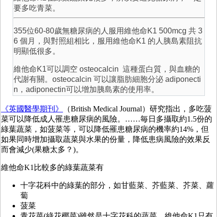
要多吃青菜。
355位60-80歲無糖尿病的人服用維他命K1 500mcg 共 3
6 個月，與對照組相比，服用維他命K1 的人胰島素阻抗
明顯低很多。
維他命K1可以調空 osteocalcin 這種蛋白質，與血糖的
代謝有關。osteocalcin 可以讓脂肪細胞分泌 adiponecti
n，adiponectin可以增加胰島素的使用率。
《英國醫學期刊》
（British Medical Journal）研究指出，多吃菠
菜可以降低成人罹患糖尿病的風險。……毎日多攝取約1.5份的
綠葉蔬菜，如菠菜等，可以降低罹患糖尿病的機率約14%，但
如果同時增加攝取蔬菜與水果的份量，降低患病風險的效果反
而會減少(果糖太多？)。
維他命K1比較多的綠葉蔬菜有
十字花科中的綠葉的部分，如甘藍菜、芥藍菜、芥菜、蘿
蔔
菠菜
青花菜(綠花椰菜)雖然是十字花科的蔬菜，維他命K1只有