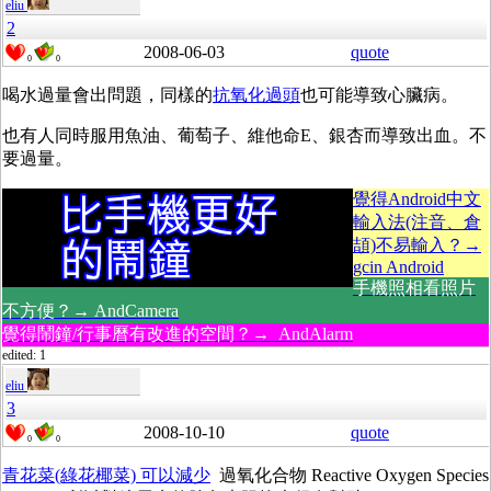
eliu
2
2008-06-03
quote
0
0
喝水過量會出問題，同樣的
抗氧化過頭
也可能導致心臟病。
也有人同時服用魚油、葡萄子、維他命E、銀杏而導致出血。不
要過量。
覺得Android中文
輸入法(注音、倉
頡)不易輸入？→
gcin Android
手機照相看照片
不方便？→ AndCamera
覺得鬧鐘/行事曆有改進的空間？→ AndAlarm
edited: 1
eliu
3
2008-10-10
quote
0
0
青花菜(綠花椰菜) 可以減少
過氧化合物 Reactive Oxygen Species