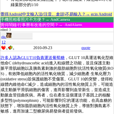
綠葉部分的1/10
覺得Android中文輸入法(注音、倉頡)不易輸入？→ gcin Android
手機照相看照片不方便？→ AndCamera
覺得鬧鐘/行事曆有改進的空間？→ AndAlarm
edited: 3
eliu
12
2010-09-23
quote
0
0
許多人認為GLUT10負責運送葡萄糖
，
GLUT 10具運送氧化型維
他命C (dehydroascorbic acid)進入粒線體之功能，並且保護主動
脈平滑肌細胞以及胰島素刺激的脂肪細胞對抗活性氧化物質(RO
S)，有效降低細胞內的活性氧化物質，減少細胞產 生氧化壓力
(oxidative stress)並保護細胞不受傷害。
GLUT 10的突變，使得粒
線體內維他命C減少，造成細胞內的活性氧化物質上升，可能造
成主動脈平滑肌細胞的傷害，進而影響到血管新生，並造成主
動脈血管扭曲疾病。
再者，位在產生這個運送子基因上的核酸
多型性(polymorphism)，可能影響到它的運送功能，在高血糖的
狀態下，增加脂肪細胞內活性氧化物質上升，導致對胰島素不
敏感，進而加速二型糖尿病易發病者提前發病。