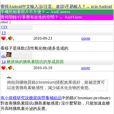
覺得Android中文輸入法(注音、倉頡)不易輸入？→ gcin Android
手機照相看照片不方便？→ AndCamera
覺得鬧鐘/行事曆有改進的空間？→ AndAlarm
edited: 2
CYS
13
2010-09-23
quote
0
0
看樣子是痰飲(活性氧化物)過多造成的.
eliu
14
糖尿病的胰島素阻抗的形成原因
2010-10-19
quote
0
0
eliu
肉桂與礦物質鉻(chromium)搭配效果很好，鉻被證實可
以改善胰島素敏感性，減少碳水化合物的食慾。
有小規模研究說糖尿病營養補給品
中的鉻(Chromium picolinate)
對改善胰島素阻抗(胰島素敏感度) 沒什麼幫助，只能加速血糖
升高時胰島素分泌的反應。