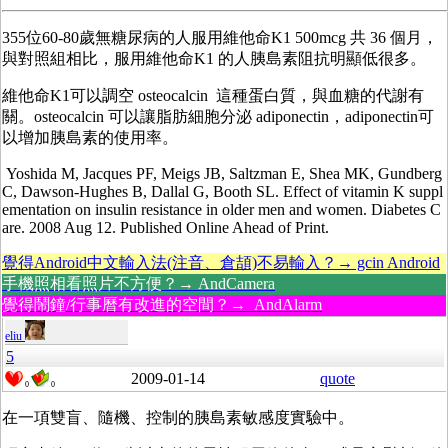
355位60-80歲無糖尿病的人服用維他命K1 500mcg 共 36 個月，
與對照組相比，服用維他命K1 的人胰島素阻抗明顯低很多。
維他命K1可以調空 osteocalcin 這種蛋白質，與血糖的代謝有
關。osteocalcin 可以讓脂肪細胞分泌 adiponectin，adiponectin可
以增加胰島素的使用率。
Yoshida M, Jacques PF, Meigs JB, Saltzman E, Shea MK, Gundberg
C, Dawson-Hughes B, Dallal G, Booth SL. Effect of vitamin K suppl
ementation on insulin resistance in older men and women. Diabetes C
are. 2008 Aug 12. Published Online Ahead of Print.
覺得Android中文輸入法(注音、倉頡)不易輸入？→ gcin Android
手機照相看照片不方便？→ AndCamera
覺得鬧鐘/行事曆有改進的空間？→ AndAlarm
eliu
5
2009-01-14
quote
0
0
在一項雙盲、隨機、控制的胰島素敏感度實驗中。