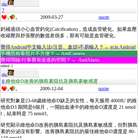
eliu
7
2009-03-27
quote
0
0
鈣補過頭小心血管鈣化(Calcification)，造成血管硬化。如果血壓
收縮壓與舒張壓的數值差很多，那有可能是血管硬化。
覺得Android中文輸入法(注音、倉頡)不易輸入？→ gcin Android
手機照相看照片不方便？→ AndCamera
覺得鬧鐘/行事曆有改進的空間？→ AndAlarm
edited: 1
eliu
8
維他命D改善的胰島素阻抗及胰島素敏感度
2009-12-04
quote
0
0
研究對象是23-68歲維他命D缺乏的女性，每天服用 4000IU 的維
他命D3 期間是6個月，一開始血液中的維他命D濃度是 21 nmol/
l，結束時是 75 nmol/l。
研究顯示維他命D改善的胰島素阻抗及胰島素敏感度，但對胰島
素的分泌沒有影響。改善胰島素阻抗的最佳維他命D濃度是 80-
119 nmol/l。