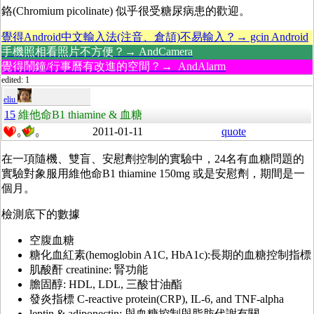
鉻(Chromium picolinate) 似乎很受糖尿病患的歡迎。
覺得Android中文輸入法(注音、倉頡)不易輸入？→ gcin Android
手機照相看照片不方便？→ AndCamera
覺得鬧鐘/行事曆有改進的空間？→ AndAlarm
edited: 1
eliu
15
維他命B1 thiamine & 血糖
2011-01-11
quote
0
0
在一項隨機、雙盲、安慰劑控制的實驗中，24名有血糖問題的
實驗對象服用維他命B1 thiamine 150mg 或是安慰劑，期間是一
個月。
檢測底下的數據
空腹血糖
糖化血紅素(hemoglobin A1C, HbA1c):長期的血糖控制指標
肌酸酐 creatinine: 腎功能
膽固醇: HDL, LDL, 三酸甘油酯
發炎指標 C-reactive protein(CRP), IL-6, and TNF-alpha
leptin & adiponectin: 與血糖控制與脂肪代謝有關