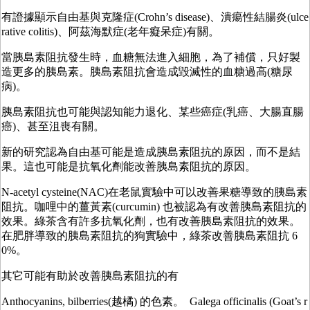
有證據顯示自由基與克隆症(Crohn’s disease)、潰瘍性結腸炎(ulce
rative colitis)、阿茲海默症(老年癡呆症)有關。
當胰島素阻抗發生時，血糖無法進入細胞，為了補償，只好製
造更多的胰島素。胰島素阻抗會造成毀滅性的血糖過高(糖尿
病)。
胰島素阻抗也可能與認知能力退化、某些癌症(乳癌、大腸直腸
癌)、甚至沮喪有關。
新的研究認為自由基可能是造成胰島素阻抗的原因，而不是結
果。這也可能是抗氧化劑能改善胰島素阻抗的原因。
N-acetyl cysteine(NAC)在老鼠實驗中可以改善果糖導致的胰島素
阻抗。咖哩中的薑黃素(curcumin) 也被認為有改善胰島素阻抗的
效果。綠茶含有許多抗氧化劑，也有改善胰島素阻抗的效果。
在肥胖導致的胰島素阻抗的狗實驗中，綠茶改善胰島素阻抗 6
0%。
其它可能有助於改善胰島素阻抗的有
Anthocyanins, bilberries(越橘) 的色素。 Galega officinalis (Goat’s r