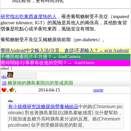
間比較長，更有時間消化
研究指出吃東西速度快的人
，罹患葡萄糖耐受不良症（impaired
glucose tolerance, IGT）的風險是其他人的兩倍高，其他飲食習
慣像是吃點心或半夜吃東西，風險並沒有增加。
葡萄糖耐受不良症又稱糖尿病前期（pre-diabetes）。
覺得Android中文輸入法(注音、倉頡)不易輸入？→ gcin Android
手機照相看照片不方便？→ AndCamera
覺得鬧鐘/行事曆有改進的空間？→ AndAlarm
edited: 1
eliu
18
糖尿病的胰島素阻抗的形成原因
2014-04-15
quote
0
0
eliu
有小規模研究說糖尿病營養補給品
中的鉻(Chromium pic
olinate) 對改善胰島素阻抗(胰島素敏感度) 沒什麼幫助，
只能加速血糖升高時胰島素分泌的反應。鉻(Chromium
picolinate) 似乎很受糖尿病患的歡迎。