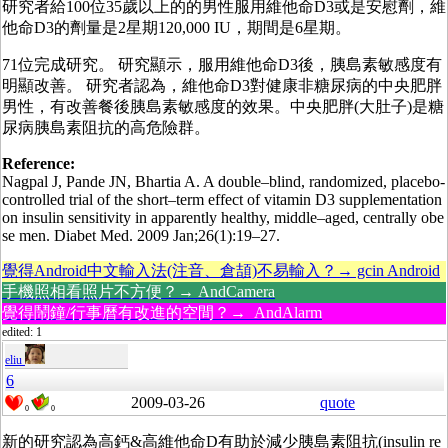
研究者給100位35歲以上的的男性服用維他命D3或是安慰劑，維
他命D3的劑量是2星期120,000 IU，期間是6星期。
71位完成研究。 研究顯示，服用維他命D3後，胰島素敏感度有
明顯改善。 研究者認為，維他命D3對健康非糖尿病的中央肥胖
男性，有改善餐後胰島素敏感度的效果。中央肥胖(大肚子)是糖
尿病胰島素阻抗的高危險群。
Reference:
Nagpal J, Pande JN, Bhartia A. A double–blind, randomized, placebo-
controlled trial of the short–term effect of vitamin D3 supplementation
on insulin sensitivity in apparently healthy, middle–aged, centrally obe
se men. Diabet Med. 2009 Jan;26(1):19–27.
覺得Android中文輸入法(注音、倉頡)不易輸入？→ gcin Android
手機照相看照片不方便？→ AndCamera
覺得鬧鐘/行事曆有改進的空間？→ AndAlarm
edited: 1
eliu
6
2009-03-26
quote
0
0
新的研究認為高鈣&高維他命D有助於減少胰島素阻抗(insulin re