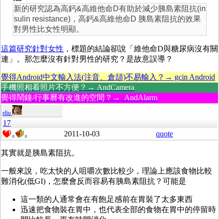
新的研究認為高鈣&高維他命D有助於減少胰島素阻抗(in
sulin resistance)，高鈣&高維他命D 胰島素阻抗的效果
對男性比女性明顯。
這篇研究針對女性
，標題的結論卻說「維他命D與糖尿病沒有關
連」。那怎麼沒有針對男性的研究？是故意誤導？
覺得Android中文輸入法(注音、倉頡)不易輸入？→ gcin Android
手機照相看照片不方便？→ AndCamera
覺得鬧鐘/行事曆有改進的空間？→ AndAlarm
eliu
17
2011-10-03
quote
0
0
其實就是胰島素阻抗。
一般來說，吃太快的人咀嚼次數比較少，理論上應該食物比較
難消化(低GI)，怎麼會反而容易有胰島素阻抗？可能是
這一類的人通常會在有飽足感前在胃裝了太多東西
迅速把食物裝在胃中，也代表全部的食物在胃中的停留時