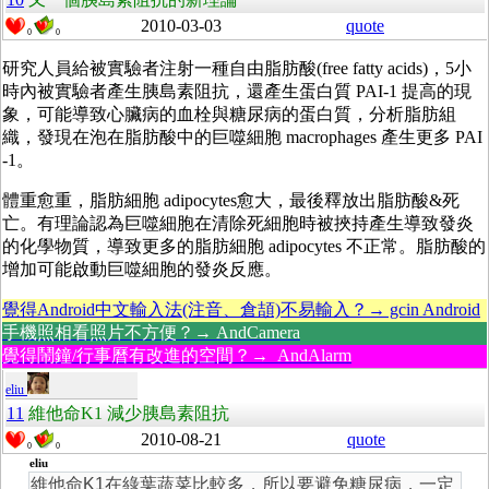
2010-03-03
quote
0
0
研究人員給被實驗者注射一種自由脂肪酸
(
free fatty acids)，5小
時內被實驗者產生胰島素阻抗，還產生蛋白質
PAI-1 提高的現
象，可能導致心臟病的血栓與糖尿病的蛋白質，分析脂肪組
織，發現在泡在脂肪酸中的巨噬細胞 macrophages 產生更多 PAI
-1。
體重愈重，脂肪細胞 adipocytes愈大，最後釋放出脂肪酸&死
亡。有理論認為巨噬細胞在清除死細胞時被挾持產生導致發炎
的化學物質，導致更多的脂肪細胞 adipocytes 不正常。脂肪酸的
增加可能啟動巨噬細胞的發炎反應。
覺得Android中文輸入法(注音、倉頡)不易輸入？→ gcin Android
手機照相看照片不方便？→ AndCamera
覺得鬧鐘/行事曆有改進的空間？→ AndAlarm
eliu
11
維他命K1 減少胰島素阻抗
2010-08-21
quote
0
0
eliu
維他命K1在綠葉蔬菜比較多，所以要避免糖尿病，一定