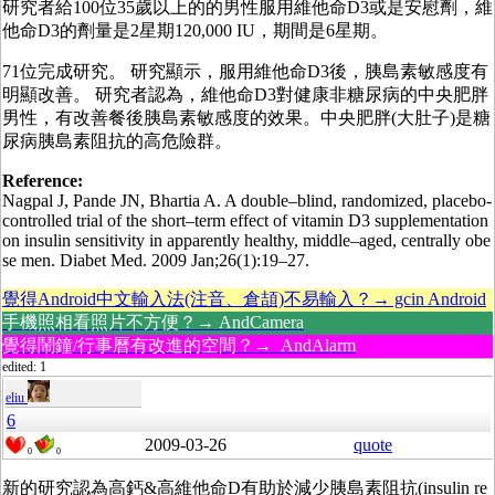
研究者給100位35歲以上的的男性服用維他命D3或是安慰劑，維
他命D3的劑量是2星期120,000 IU，期間是6星期。
71位完成研究。 研究顯示，服用維他命D3後，胰島素敏感度有
明顯改善。 研究者認為，維他命D3對健康非糖尿病的中央肥胖
男性，有改善餐後胰島素敏感度的效果。中央肥胖(大肚子)是糖
尿病胰島素阻抗的高危險群。
Reference:
Nagpal J, Pande JN, Bhartia A. A double–blind, randomized, placebo-
controlled trial of the short–term effect of vitamin D3 supplementation
on insulin sensitivity in apparently healthy, middle–aged, centrally obe
se men. Diabet Med. 2009 Jan;26(1):19–27.
覺得Android中文輸入法(注音、倉頡)不易輸入？→ gcin Android
手機照相看照片不方便？→ AndCamera
覺得鬧鐘/行事曆有改進的空間？→ AndAlarm
edited: 1
eliu
6
2009-03-26
quote
0
0
新的研究認為高鈣&高維他命D有助於減少胰島素阻抗(insulin re