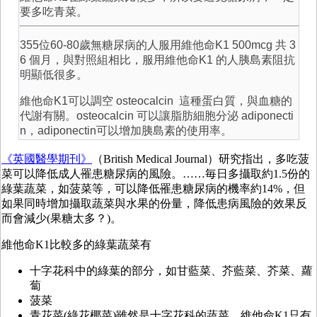
要多吃青菜。
355位60-80歲無糖尿病的人服用維他命K1 500mcg 共 3
6 個月，與對照組相比，服用維他命K1 的人胰島素阻抗
明顯低很多。
維他命K1可以調空 osteocalcin 這種蛋白質，與血糖的
代謝有關。osteocalcin 可以讓脂肪細胞分泌 adiponecti
n，adiponectin可以增加胰島素的使用率。
《英國醫學期刊》
（British Medical Journal）研究指出，多吃菠
菜可以降低成人罹患糖尿病的風險。……毎日多攝取約1.5份的
綠葉蔬菜，如菠菜等，可以降低罹患糖尿病的機率約14%，但
如果同時增加攝取蔬菜與水果的份量，降低患病風險的效果反
而會減少(果糖太多？)。
維他命K1比較多的綠葉蔬菜有
十字花科中的綠葉的部分，如甘藍菜、芥藍菜、芥菜、蘿
蔔
菠菜
青花菜(綠花椰菜)雖然是十字花科的蔬菜，維他命K1只有