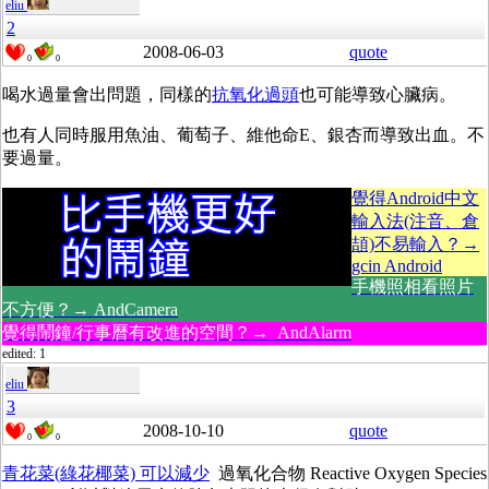
eliu
2
2008-06-03
quote
0
0
喝水過量會出問題，同樣的
抗氧化過頭
也可能導致心臟病。
也有人同時服用魚油、葡萄子、維他命E、銀杏而導致出血。不
要過量。
覺得Android中文
輸入法(注音、倉
頡)不易輸入？→
gcin Android
手機照相看照片
不方便？→ AndCamera
覺得鬧鐘/行事曆有改進的空間？→ AndAlarm
edited: 1
eliu
3
2008-10-10
quote
0
0
青花菜(綠花椰菜) 可以減少
過氧化合物 Reactive Oxygen Species