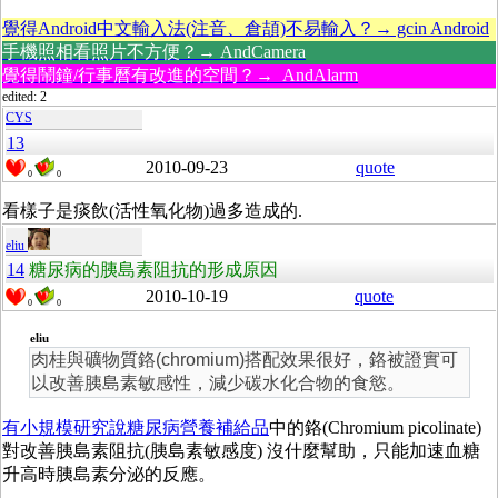
覺得Android中文輸入法(注音、倉頡)不易輸入？→ gcin Android
手機照相看照片不方便？→ AndCamera
覺得鬧鐘/行事曆有改進的空間？→ AndAlarm
edited: 2
CYS
13
2010-09-23
quote
0
0
看樣子是痰飲(活性氧化物)過多造成的.
eliu
14
糖尿病的胰島素阻抗的形成原因
2010-10-19
quote
0
0
eliu
肉桂與礦物質鉻(chromium)搭配效果很好，鉻被證實可
以改善胰島素敏感性，減少碳水化合物的食慾。
有小規模研究說糖尿病營養補給品
中的鉻(Chromium picolinate)
對改善胰島素阻抗(胰島素敏感度) 沒什麼幫助，只能加速血糖
升高時胰島素分泌的反應。