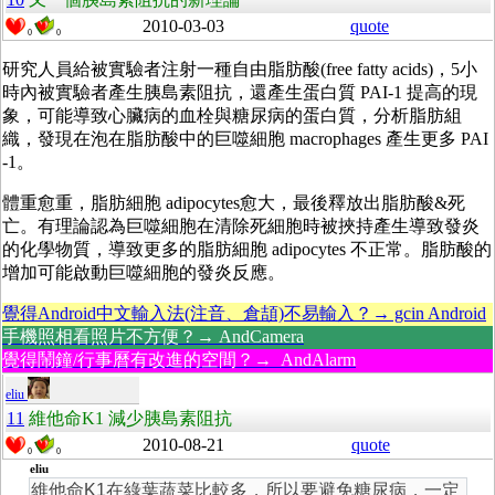
2010-03-03
quote
0
0
研究人員給被實驗者注射一種自由脂肪酸
(
free fatty acids)，5小
時內被實驗者產生胰島素阻抗，還產生蛋白質
PAI-1 提高的現
象，可能導致心臟病的血栓與糖尿病的蛋白質，分析脂肪組
織，發現在泡在脂肪酸中的巨噬細胞 macrophages 產生更多 PAI
-1。
體重愈重，脂肪細胞 adipocytes愈大，最後釋放出脂肪酸&死
亡。有理論認為巨噬細胞在清除死細胞時被挾持產生導致發炎
的化學物質，導致更多的脂肪細胞 adipocytes 不正常。脂肪酸的
增加可能啟動巨噬細胞的發炎反應。
覺得Android中文輸入法(注音、倉頡)不易輸入？→ gcin Android
手機照相看照片不方便？→ AndCamera
覺得鬧鐘/行事曆有改進的空間？→ AndAlarm
eliu
11
維他命K1 減少胰島素阻抗
2010-08-21
quote
0
0
eliu
維他命K1在綠葉蔬菜比較多，所以要避免糖尿病，一定