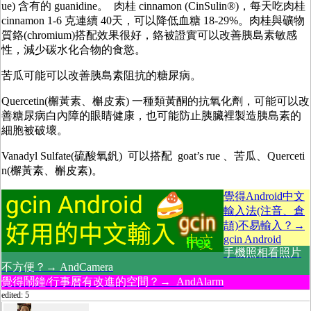
ue) 含有的 guanidine。 肉桂 cinnamon (CinSulin®)，每天吃肉桂
cinnamon 1-6 克連續 40天，可以降低血糖 18-29%。肉桂與礦物
質鉻(chromium)搭配效果很好，鉻被證實可以改善胰島素敏感
性，減少碳水化合物的食慾。
苦瓜可能可以改善胰島素阻抗的糖尿病。
Quercetin(檞黃素、槲皮素) 一種類黃酮的抗氧化劑，可能可以改
善糖尿病白內障的眼睛健康，也可能防止胰臟裡製造胰島素的
細胞被破壞。
Vanadyl Sulfate(硫酸氧釩) 可以搭配 goat’s rue 、苦瓜、Querceti
n(檞黃素、槲皮素)。
覺得Android中文
輸入法(注音、倉
頡)不易輸入？→
gcin Android
手機照相看照片
不方便？→ AndCamera
覺得鬧鐘/行事曆有改進的空間？→ AndAlarm
edited: 5