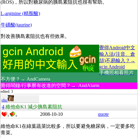
(ROS)，所以對糖尿病的胰島素阻抗也很有幫助。
L-arginine (精胺酸)
牛磺酸(taurine)
對改善胰島素阻抗也有些效果。
覺得Android中文
輸入法(注音、倉
頡)不易輸入？→
gcin Android
手機照相看照片
不方便？→ AndCamera
覺得鬧鐘/行事曆有改進的空間？→ AndAlarm
edited: 3
eliu
4
維他命K1 減少胰島素阻抗
2008-10-10
quote
0
0
維他命K1在綠葉蔬菜比較多，所以要避免糖尿病，一定要多吃
青菜。