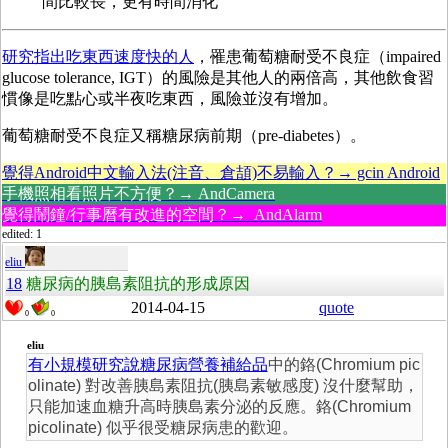
間比較長，更有時間消化
研究指出吃東西速度快的人
，罹患葡萄糖耐受不良症（impaired
glucose tolerance, IGT）的風險是其他人的兩倍高，其他飲食習
慣像是吃點心或半夜吃東西，風險並沒有增加。
葡萄糖耐受不良症又稱糖尿病前期（pre-diabetes）。
覺得Android中文輸入法(注音、倉頡)不易輸入？→ gcin Android
手機照相看照片不方便？→ AndCamera
覺得鬧鐘/行事曆有改進的空間？→ AndAlarm
edited: 1
eliu
18
糖尿病的胰島素阻抗的形成原因
2014-04-15
quote
0
0
eliu
有小規模研究說糖尿病營養補給品
中的鉻(Chromium pic
olinate) 對改善胰島素阻抗(胰島素敏感度) 沒什麼幫助，
只能加速血糖升高時胰島素分泌的反應。鉻(Chromium
picolinate) 似乎很受糖尿病患的歡迎。