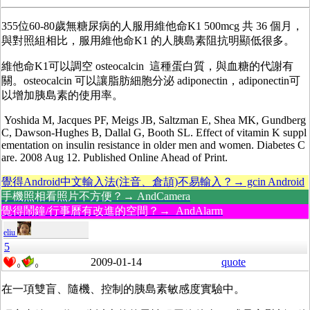
355位60-80歲無糖尿病的人服用維他命K1 500mcg 共 36 個月，
與對照組相比，服用維他命K1 的人胰島素阻抗明顯低很多。
維他命K1可以調空 osteocalcin 這種蛋白質，與血糖的代謝有
關。osteocalcin 可以讓脂肪細胞分泌 adiponectin，adiponectin可
以增加胰島素的使用率。
Yoshida M, Jacques PF, Meigs JB, Saltzman E, Shea MK, Gundberg
C, Dawson-Hughes B, Dallal G, Booth SL. Effect of vitamin K suppl
ementation on insulin resistance in older men and women. Diabetes C
are. 2008 Aug 12. Published Online Ahead of Print.
覺得Android中文輸入法(注音、倉頡)不易輸入？→ gcin Android
手機照相看照片不方便？→ AndCamera
覺得鬧鐘/行事曆有改進的空間？→ AndAlarm
eliu
5
2009-01-14
quote
0
0
在一項雙盲、隨機、控制的胰島素敏感度實驗中。