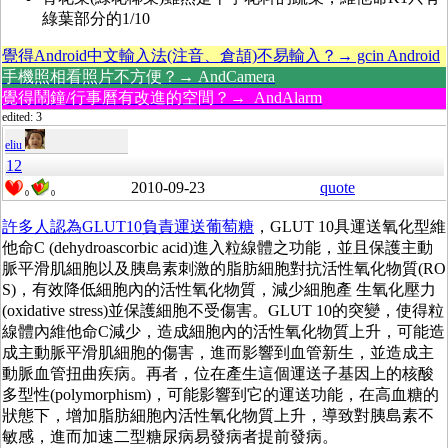
綠葉部分的1/10
覺得Android中文輸入法(注音、倉頡)不易輸入？→ gcin Android
手機照相看照片不方便？→ AndCamera
覺得鬧鐘/行事曆有改進的空間？→ AndAlarm
edited: 3
eliu
12
2010-09-23
quote
0
0
許多人認為GLUT10負責運送葡萄糖
，
GLUT 10具運送氧化型維
他命C (dehydroascorbic acid)進入粒線體之功能，並且保護主動
脈平滑肌細胞以及胰島素刺激的脂肪細胞對抗活性氧化物質(RO
S)，有效降低細胞內的活性氧化物質，減少細胞產 生氧化壓力
(oxidative stress)並保護細胞不受傷害。
GLUT 10的突變，使得粒
線體內維他命C減少，造成細胞內的活性氧化物質上升，可能造
成主動脈平滑肌細胞的傷害，進而影響到血管新生，並造成主
動脈血管扭曲疾病。
再者，位在產生這個運送子基因上的核酸
多型性(polymorphism)，可能影響到它的運送功能，在高血糖的
狀態下，增加脂肪細胞內活性氧化物質上升，導致對胰島素不
敏感，進而加速二型糖尿病易發病者提前發病。