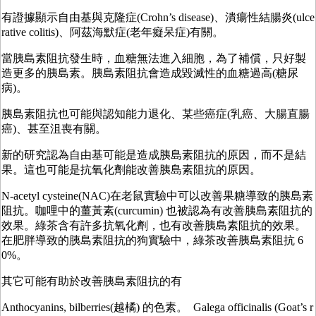
有證據顯示自由基與克隆症(Crohn’s disease)、潰瘍性結腸炎(ulce
rative colitis)、阿茲海默症(老年癡呆症)有關。
當胰島素阻抗發生時，血糖無法進入細胞，為了補償，只好製
造更多的胰島素。胰島素阻抗會造成毀滅性的血糖過高(糖尿
病)。
胰島素阻抗也可能與認知能力退化、某些癌症(乳癌、大腸直腸
癌)、甚至沮喪有關。
新的研究認為自由基可能是造成胰島素阻抗的原因，而不是結
果。這也可能是抗氧化劑能改善胰島素阻抗的原因。
N-acetyl cysteine(NAC)在老鼠實驗中可以改善果糖導致的胰島素
阻抗。咖哩中的薑黃素(curcumin) 也被認為有改善胰島素阻抗的
效果。綠茶含有許多抗氧化劑，也有改善胰島素阻抗的效果。
在肥胖導致的胰島素阻抗的狗實驗中，綠茶改善胰島素阻抗 6
0%。
其它可能有助於改善胰島素阻抗的有
Anthocyanins, bilberries(越橘) 的色素。 Galega officinalis (Goat’s r