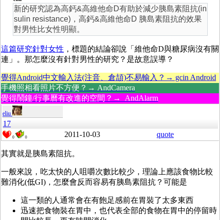
新的研究認為高鈣&高維他命D有助於減少胰島素阻抗(in
sulin resistance)，高鈣&高維他命D 胰島素阻抗的效果
對男性比女性明顯。
這篇研究針對女性
，標題的結論卻說「維他命D與糖尿病沒有關
連」。那怎麼沒有針對男性的研究？是故意誤導？
覺得Android中文輸入法(注音、倉頡)不易輸入？→ gcin Android
手機照相看照片不方便？→ AndCamera
覺得鬧鐘/行事曆有改進的空間？→ AndAlarm
eliu
17
2011-10-03
quote
0
0
其實就是胰島素阻抗。
一般來說，吃太快的人咀嚼次數比較少，理論上應該食物比較
難消化(低GI)，怎麼會反而容易有胰島素阻抗？可能是
這一類的人通常會在有飽足感前在胃裝了太多東西
迅速把食物裝在胃中，也代表全部的食物在胃中的停留時