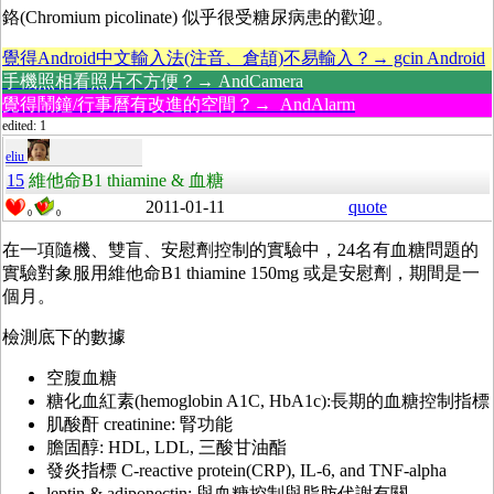
鉻(Chromium picolinate) 似乎很受糖尿病患的歡迎。
覺得Android中文輸入法(注音、倉頡)不易輸入？→ gcin Android
手機照相看照片不方便？→ AndCamera
覺得鬧鐘/行事曆有改進的空間？→ AndAlarm
edited: 1
eliu
15
維他命B1 thiamine & 血糖
2011-01-11
quote
0
0
在一項隨機、雙盲、安慰劑控制的實驗中，24名有血糖問題的
實驗對象服用維他命B1 thiamine 150mg 或是安慰劑，期間是一
個月。
檢測底下的數據
空腹血糖
糖化血紅素(hemoglobin A1C, HbA1c):長期的血糖控制指標
肌酸酐 creatinine: 腎功能
膽固醇: HDL, LDL, 三酸甘油酯
發炎指標 C-reactive protein(CRP), IL-6, and TNF-alpha
leptin & adiponectin: 與血糖控制與脂肪代謝有關