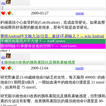
eliu
7
2009-03-27
quote
0
0
鈣補過頭小心血管鈣化(Calcification)，造成血管硬化。如果血壓
收縮壓與舒張壓的數值差很多，那有可能是血管硬化。
覺得Android中文輸入法(注音、倉頡)不易輸入？→ gcin Android
手機照相看照片不方便？→ AndCamera
覺得鬧鐘/行事曆有改進的空間？→ AndAlarm
edited: 1
eliu
8
維他命D改善的胰島素阻抗及胰島素敏感度
2009-12-04
quote
0
0
研究對象是23-68歲維他命D缺乏的女性，每天服用 4000IU 的維
他命D3 期間是6個月，一開始血液中的維他命D濃度是 21 nmol/
l，結束時是 75 nmol/l。
研究顯示維他命D改善的胰島素阻抗及胰島素敏感度，但對胰島
素的分泌沒有影響。改善胰島素阻抗的最佳維他命D濃度是 80-
119 nmol/l。