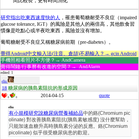
間比較長，更有時間消化
研究指出吃東西速度快的人
，罹患葡萄糖耐受不良症（impaired
glucose tolerance, IGT）的風險是其他人的兩倍高，其他飲食習
慣像是吃點心或半夜吃東西，風險並沒有增加。
葡萄糖耐受不良症又稱糖尿病前期（pre-diabetes）。
覺得Android中文輸入法(注音、倉頡)不易輸入？→ gcin Android
手機照相看照片不方便？→ AndCamera
覺得鬧鐘/行事曆有改進的空間？→ AndAlarm
edited: 1
eliu
18
糖尿病的胰島素阻抗的形成原因
2014-04-15
quote
0
0
eliu
有小規模研究說糖尿病營養補給品
中的鉻(Chromium pic
olinate) 對改善胰島素阻抗(胰島素敏感度) 沒什麼幫助，
只能加速血糖升高時胰島素分泌的反應。鉻(Chromium
picolinate) 似乎很受糖尿病患的歡迎。