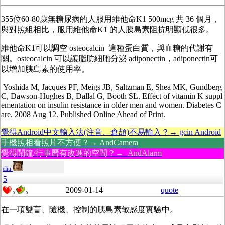
355位60-80歲無糖尿病的人服用維他命K1 500mcg 共 36 個月，
與對照組相比，服用維他命K1 的人胰島素阻抗明顯低很多。
維他命K1可以調空 osteocalcin 這種蛋白質，與血糖的代謝有
關。osteocalcin 可以讓脂肪細胞分泌 adiponectin，adiponectin可
以增加胰島素的使用率。
Yoshida M, Jacques PF, Meigs JB, Saltzman E, Shea MK, Gundberg
C, Dawson-Hughes B, Dallal G, Booth SL. Effect of vitamin K suppl
ementation on insulin resistance in older men and women. Diabetes C
are. 2008 Aug 12. Published Online Ahead of Print.
覺得Android中文輸入法(注音、倉頡)不易輸入？→ gcin Android
手機照相看照片不方便？→ AndCamera
覺得鬧鐘/行事曆有改進的空間？→ AndAlarm
eliu
5
2009-01-14
quote
0
0
在一項雙盲、隨機、控制的胰島素敏感度實驗中。