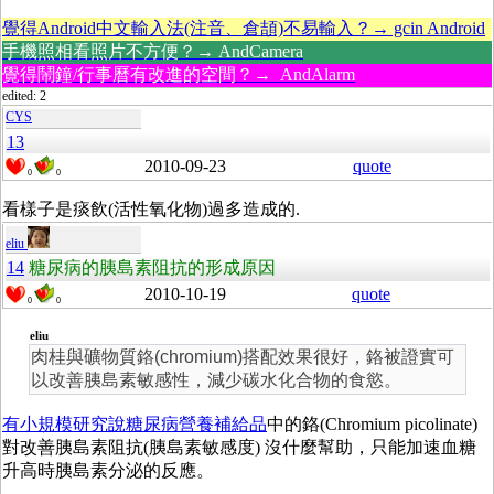
覺得Android中文輸入法(注音、倉頡)不易輸入？→ gcin Android
手機照相看照片不方便？→ AndCamera
覺得鬧鐘/行事曆有改進的空間？→ AndAlarm
edited: 2
CYS
13
2010-09-23
quote
0
0
看樣子是痰飲(活性氧化物)過多造成的.
eliu
14
糖尿病的胰島素阻抗的形成原因
2010-10-19
quote
0
0
eliu
肉桂與礦物質鉻(chromium)搭配效果很好，鉻被證實可
以改善胰島素敏感性，減少碳水化合物的食慾。
有小規模研究說糖尿病營養補給品
中的鉻(Chromium picolinate)
對改善胰島素阻抗(胰島素敏感度) 沒什麼幫助，只能加速血糖
升高時胰島素分泌的反應。