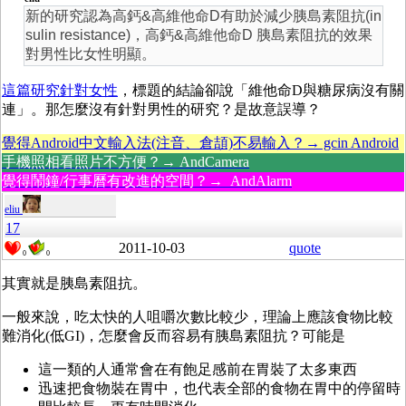
新的研究認為高鈣&高維他命D有助於減少胰島素阻抗(in
sulin resistance)，高鈣&高維他命D 胰島素阻抗的效果
對男性比女性明顯。
這篇研究針對女性
，標題的結論卻說「維他命D與糖尿病沒有關
連」。那怎麼沒有針對男性的研究？是故意誤導？
覺得Android中文輸入法(注音、倉頡)不易輸入？→ gcin Android
手機照相看照片不方便？→ AndCamera
覺得鬧鐘/行事曆有改進的空間？→ AndAlarm
eliu
17
2011-10-03
quote
0
0
其實就是胰島素阻抗。
一般來說，吃太快的人咀嚼次數比較少，理論上應該食物比較
難消化(低GI)，怎麼會反而容易有胰島素阻抗？可能是
這一類的人通常會在有飽足感前在胃裝了太多東西
迅速把食物裝在胃中，也代表全部的食物在胃中的停留時