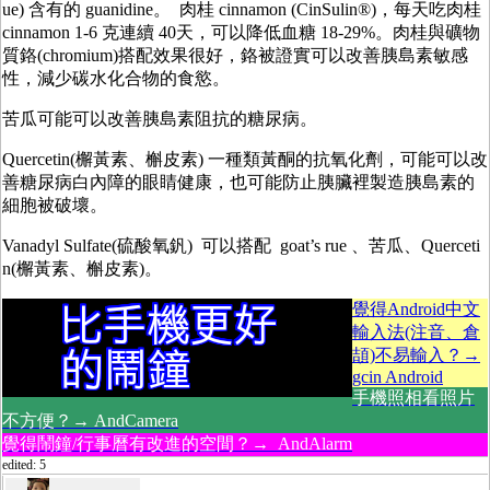
ue) 含有的 guanidine。 肉桂 cinnamon (CinSulin®)，每天吃肉桂
cinnamon 1-6 克連續 40天，可以降低血糖 18-29%。肉桂與礦物
質鉻(chromium)搭配效果很好，鉻被證實可以改善胰島素敏感
性，減少碳水化合物的食慾。
苦瓜可能可以改善胰島素阻抗的糖尿病。
Quercetin(檞黃素、槲皮素) 一種類黃酮的抗氧化劑，可能可以改
善糖尿病白內障的眼睛健康，也可能防止胰臟裡製造胰島素的
細胞被破壞。
Vanadyl Sulfate(硫酸氧釩) 可以搭配 goat’s rue 、苦瓜、Querceti
n(檞黃素、槲皮素)。
覺得Android中文
輸入法(注音、倉
頡)不易輸入？→
gcin Android
手機照相看照片
不方便？→ AndCamera
覺得鬧鐘/行事曆有改進的空間？→ AndAlarm
edited: 5