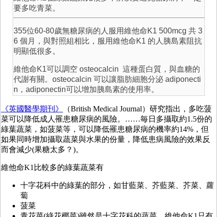
要多吃青菜。
355位60-80歲無糖尿病的人服用維他命K1 500mcg 共 3
6 個月，與對照組相比，服用維他命K1 的人胰島素阻抗
明顯低很多。
維他命K1可以調空 osteocalcin 這種蛋白質，與血糖的
代謝有關。osteocalcin 可以讓脂肪細胞分泌 adiponecti
n，adiponectin可以增加胰島素的使用率。
《英國醫學期刊》
（British Medical Journal）研究指出，多吃菠
菜可以降低成人罹患糖尿病的風險。……毎日多攝取約1.5份的
綠葉蔬菜，如菠菜等，可以降低罹患糖尿病的機率約14%，但
如果同時增加攝取蔬菜與水果的份量，降低患病風險的效果反
而會減少(果糖太多？)。
維他命K1比較多的綠葉蔬菜有
十字花科中的綠葉的部分，如甘藍菜、芥藍菜、芥菜、蘿
蔔
菠菜
青花菜(綠花椰菜)雖然是十字花科的蔬菜，維他命K1只有