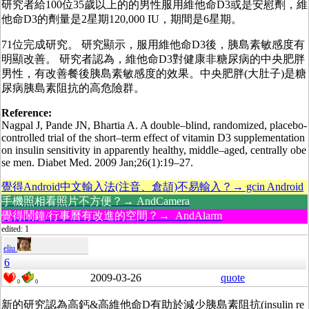
研究者給100位35歲以上的的男性服用維他命D3或是安慰劑，維
他命D3的劑量是2星期120,000 IU，期間是6星期。
71位完成研究。 研究顯示，服用維他命D3後，胰島素敏感度有
明顯改善。 研究者認為，維他命D3對健康非糖尿病的中央肥胖
男性，有改善餐後胰島素敏感度的效果。中央肥胖(大肚子)是糖
尿病胰島素阻抗的高危險群。
Reference:
Nagpal J, Pande JN, Bhartia A. A double–blind, randomized, placebo-
controlled trial of the short–term effect of vitamin D3 supplementation
on insulin sensitivity in apparently healthy, middle–aged, centrally obe
se men. Diabet Med. 2009 Jan;26(1):19–27.
覺得Android中文輸入法(注音、倉頡)不易輸入？→ gcin Android
手機照相看照片不方便？→ AndCamera
覺得鬧鐘/行事曆有改進的空間？→ AndAlarm
edited: 1
eliu
6
2009-03-26
quote
0
0
新的研究認為高鈣&高維他命D有助於減少胰島素阻抗(insulin re