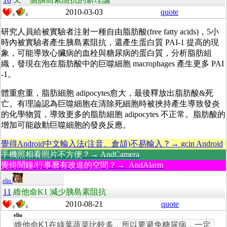
2010-03-03
quote
0
0
研究人員給被實驗者注射一種自由脂肪酸
(
free fatty acids)，5小
時內被實驗者產生胰島素阻抗，還產生蛋白質
PAI-1 提高的現
象，可能導致心臟病的血栓與糖尿病的蛋白質，分析脂肪組
織，發現在泡在脂肪酸中的巨噬細胞 macrophages 產生更多 PAI
-1。
體重愈重，脂肪細胞 adipocytes愈大，最後釋放出脂肪酸&死
亡。有理論認為巨噬細胞在清除死細胞時被挾持產生導致發炎
的化學物質，導致更多的脂肪細胞 adipocytes 不正常。脂肪酸的
增加可能啟動巨噬細胞的發炎反應。
覺得Android中文輸入法(注音、倉頡)不易輸入？→ gcin Android
手機照相看照片不方便？→ AndCamera
覺得鬧鐘/行事曆有改進的空間？→ AndAlarm
eliu
11
維他命K1 減少胰島素阻抗
2010-08-21
quote
0
0
eliu
維他命K1在綠葉蔬菜比較多，所以要避免糖尿病，一定