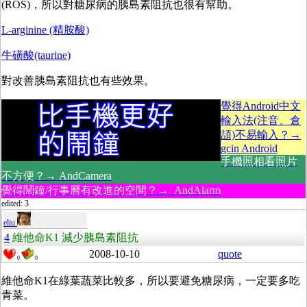
(ROS)，所以對糖尿病的胰島素阻抗也很有幫助。
L-arginine (精胺酸)
牛磺酸(taurine)
對改善胰島素阻抗也有些效果。
覺得Android中文
輸入法(注音、倉
頡)不易輸入？→
gcin Android
手機照相看照片
不方便？→ AndCamera
覺得鬧鐘/行事曆有改進的空間？→ AndAlarm
edited: 3
eliu
4
維他命K1 減少胰島素阻抗
2008-10-10
quote
0
0
維他命K1在綠葉蔬菜比較多，所以要避免糖尿病，一定要多吃
青菜。