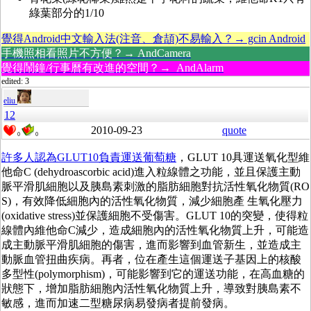
綠葉部分的1/10
覺得Android中文輸入法(注音、倉頡)不易輸入？→ gcin Android
手機照相看照片不方便？→ AndCamera
覺得鬧鐘/行事曆有改進的空間？→ AndAlarm
edited: 3
eliu
12
2010-09-23
quote
0
0
許多人認為GLUT10負責運送葡萄糖
，
GLUT 10具運送氧化型維
他命C (dehydroascorbic acid)進入粒線體之功能，並且保護主動
脈平滑肌細胞以及胰島素刺激的脂肪細胞對抗活性氧化物質(RO
S)，有效降低細胞內的活性氧化物質，減少細胞產 生氧化壓力
(oxidative stress)並保護細胞不受傷害。
GLUT 10的突變，使得粒
線體內維他命C減少，造成細胞內的活性氧化物質上升，可能造
成主動脈平滑肌細胞的傷害，進而影響到血管新生，並造成主
動脈血管扭曲疾病。
再者，位在產生這個運送子基因上的核酸
多型性(polymorphism)，可能影響到它的運送功能，在高血糖的
狀態下，增加脂肪細胞內活性氧化物質上升，導致對胰島素不
敏感，進而加速二型糖尿病易發病者提前發病。