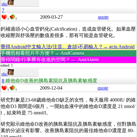
eliu
7
2009-03-27
quote
0
0
鈣補過頭小心血管鈣化(Calcification)，造成血管硬化。如果血壓
收縮壓與舒張壓的數值差很多，那有可能是血管硬化。
覺得Android中文輸入法(注音、倉頡)不易輸入？→ gcin Android
手機照相看照片不方便？→ AndCamera
覺得鬧鐘/行事曆有改進的空間？→ AndAlarm
edited: 1
eliu
8
維他命D改善的胰島素阻抗及胰島素敏感度
2009-12-04
quote
0
0
研究對象是23-68歲維他命D缺乏的女性，每天服用 4000IU 的維
他命D3 期間是6個月，一開始血液中的維他命D濃度是 21 nmol/
l，結束時是 75 nmol/l。
研究顯示維他命D改善的胰島素阻抗及胰島素敏感度，但對胰島
素的分泌沒有影響。改善胰島素阻抗的最佳維他命D濃度是 80-
119 nmol/l。