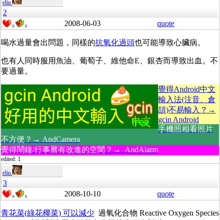
eliu
2
2008-06-03
quote
0
0
喝水過量會出問題，同樣的
抗氧化過頭
也可能導致心臟病。
也有人同時服用魚油、葡萄子、維他命E、銀杏而導致出血。不
要過量。
覺得Android中文
輸入法(注音、倉
頡)不易輸入？→
gcin Android
手機照相看照片
不方便？→ AndCamera
覺得鬧鐘/行事曆有改進的空間？→ AndAlarm
edited: 1
eliu
3
2008-10-10
quote
0
0
青花菜(綠花椰菜) 可以減少
過氧化合物 Reactive Oxygen Species