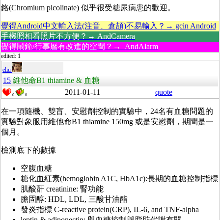
鉻(Chromium picolinate) 似乎很受糖尿病患的歡迎。
覺得Android中文輸入法(注音、倉頡)不易輸入？→ gcin Android
手機照相看照片不方便？→ AndCamera
覺得鬧鐘/行事曆有改進的空間？→ AndAlarm
edited: 1
eliu
15
維他命B1 thiamine & 血糖
2011-01-11
quote
0
0
在一項隨機、雙盲、安慰劑控制的實驗中，24名有血糖問題的
實驗對象服用維他命B1 thiamine 150mg 或是安慰劑，期間是一
個月。
檢測底下的數據
空腹血糖
糖化血紅素(hemoglobin A1C, HbA1c):長期的血糖控制指標
肌酸酐 creatinine: 腎功能
膽固醇: HDL, LDL, 三酸甘油酯
發炎指標 C-reactive protein(CRP), IL-6, and TNF-alpha
leptin & adiponectin: 與血糖控制與脂肪代謝有關