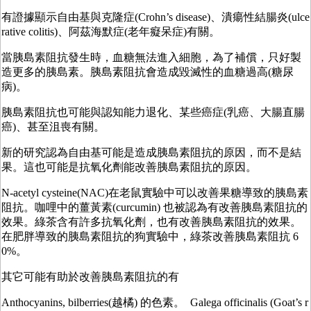
有證據顯示自由基與克隆症(Crohn’s disease)、潰瘍性結腸炎(ulce
rative colitis)、阿茲海默症(老年癡呆症)有關。
當胰島素阻抗發生時，血糖無法進入細胞，為了補償，只好製
造更多的胰島素。胰島素阻抗會造成毀滅性的血糖過高(糖尿
病)。
胰島素阻抗也可能與認知能力退化、某些癌症(乳癌、大腸直腸
癌)、甚至沮喪有關。
新的研究認為自由基可能是造成胰島素阻抗的原因，而不是結
果。這也可能是抗氧化劑能改善胰島素阻抗的原因。
N-acetyl cysteine(NAC)在老鼠實驗中可以改善果糖導致的胰島素
阻抗。咖哩中的薑黃素(curcumin) 也被認為有改善胰島素阻抗的
效果。綠茶含有許多抗氧化劑，也有改善胰島素阻抗的效果。
在肥胖導致的胰島素阻抗的狗實驗中，綠茶改善胰島素阻抗 6
0%。
其它可能有助於改善胰島素阻抗的有
Anthocyanins, bilberries(越橘) 的色素。 Galega officinalis (Goat’s r