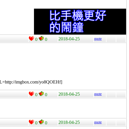
2018-04-25
quote
0
0
RL=http://imgbox.com/yo8QOEHf]
2018-04-25
quote
0
0
2018-04-25
quote
0
0