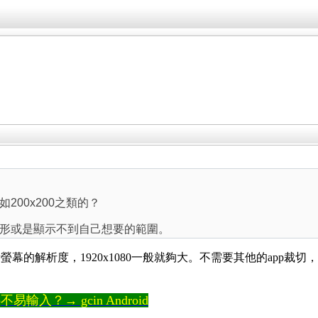
200x200之類的？
形或是顯示不到自己想要的範圍。
的解析度，1920x1080一般就夠大。不需要其他的app裁切，
輸入？→ gcin Android