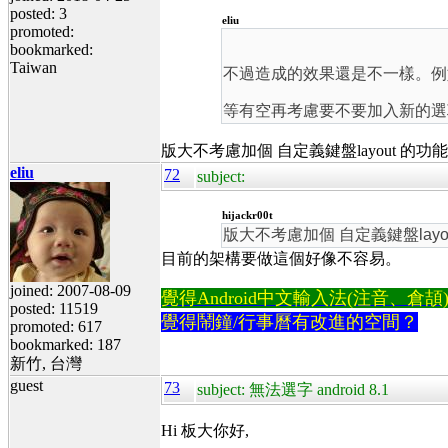
posted: 3
eliu
promoted:
bookmarked:
Taiwan
不過造成的效果還是不一樣。例如在
等有空再考慮要不要加入新的選
版大不考慮加個 自定義鍵盤layout 的功能
eliu
72
subject:
hijackr00t
版大不考慮加個 自定義鍵盤layo
目前的架構要做這個好像不容易。
joined: 2007-08-09
覺得Android中文輸入法(注音、倉頡)不易
posted: 11519
覺得鬧鐘/行事曆有改進的空間？
promoted: 617
bookmarked: 187
新竹, 台灣
guest
73
subject: 無法選字 android 8.1
Hi 板大你好,