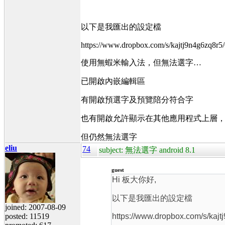
以下是我匯出的設定檔
https://www.dropbox.com/s/kajtj9n4g6zq8r5
使用無蝦米輸入法，但無法選字…
已開啟內嵌編輯區
有開啟預選字及預覽陪分符合字
也有開啟允許顯示在其他應用程式上層
但仍然無法選字
eliu
74
subject: 無法選字 android 8.1
guest
Hi 板大你好,
以下是我匯出的設定檔
joined: 2007-08-09
posted: 11519
https://www.dropbox.com/s/kajt