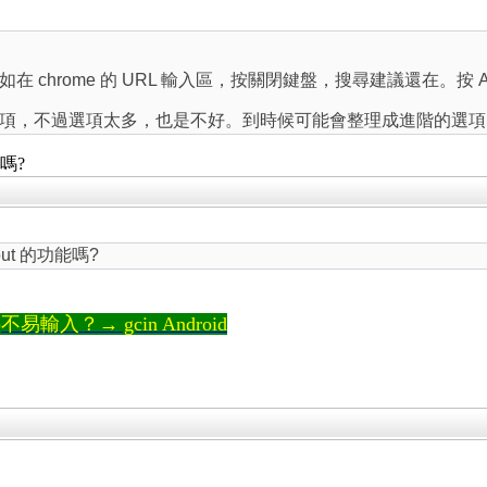
 chrome 的 URL 輸入區，按關閉鍵盤，搜尋建議還在。按 
項，不過選項太多，也是不好。到時候可能會整理成進階的選項
嗎?
ut 的功能嗎?
輸入？→ gcin Android