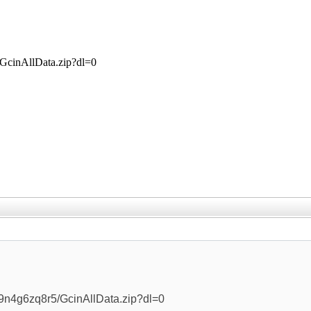
/GcinAllData.zip?dl=0
，
j9n4g6zq8r5/GcinAllData.zip?dl=0