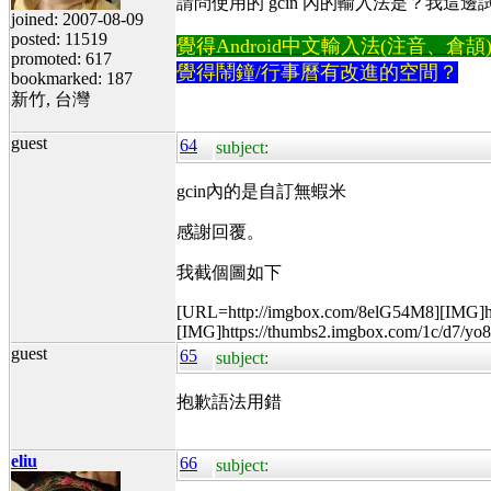
請問使用的 gcin 內的輸入法是？我這
joined: 2007-08-09
posted: 11519
覺得Android中文輸入法(注音、倉頡)不易
promoted: 617
覺得鬧鐘/行事曆有改進的空間？
bookmarked: 187
新竹, 台灣
guest
64
subject:
gcin內的是自訂無蝦米
感謝回覆。
我截個圖如下
[URL=http://imgbox.com/8elG54M8][IMG]h
[IMG]https://thumbs2.imgbox.com/1c/d7/y
guest
65
subject:
抱歉語法用錯
eliu
66
subject: