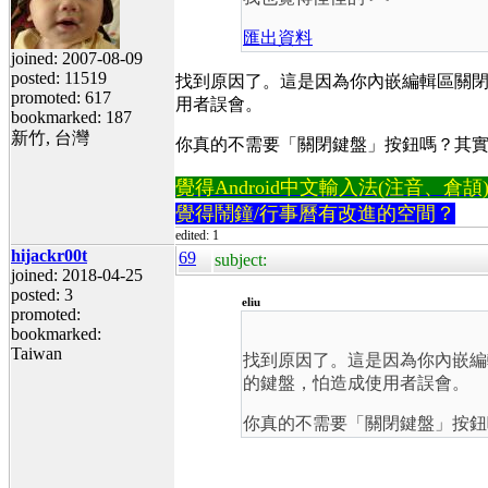
匯出資料
joined: 2007-08-09
posted: 11519
找到原因了。這是因為你內嵌編輯區關
promoted: 617
用者誤會。
bookmarked: 187
新竹, 台灣
你真的不需要「關閉鍵盤」按鈕嗎？其實
覺得Android中文輸入法(注音、倉頡)不易
覺得鬧鐘/行事曆有改進的空間？
edited: 1
hijackr00t
69
subject:
joined: 2018-04-25
posted: 3
eliu
promoted:
bookmarked:
Taiwan
找到原因了。這是因為你內嵌編
的鍵盤，怕造成使用者誤會。
你真的不需要「關閉鍵盤」按鈕