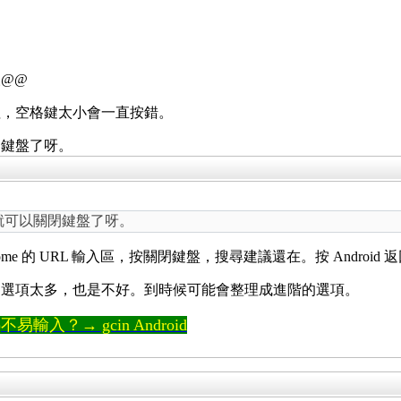
@@
粗，空格鍵太小會一直按錯。
閉鍵盤了呀。
，就可以關閉鍵盤了呀。
me 的 URL 輸入區，按關閉鍵盤，搜尋建議還在。按 Andro
過選項太多，也是不好。到時候可能會整理成進階的選項。
輸入？→ gcin Android