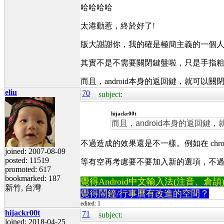
哈哈哈哈
太港動惹，終於好了!
版大謝謝你，我的確是極簡主義的一個人
其實不是不需要關閉鍵盤啦，只是手指
而且，android本身的返回鍵，就可以關
eliu
70
subject:
hijackr00t
而且，android本身的返回鍵
不過造成的效果還是不一樣。例如在 chro
joined: 2007-08-09
posted: 11519
等有空再考慮要不要加入新的選項，不
promoted: 617
bookmarked: 187
覺得Android中文輸入法(注音、倉頡)不易
新竹, 台灣
覺得鬧鐘/行事曆有改進的空間？
edited: 1
hijackr00t
71
subject:
joined: 2018-04-25