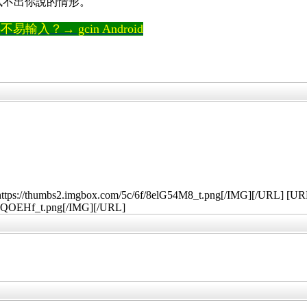
邊試不出你說的情形。
輸入？→ gcin Android
ttps://thumbs2.imgbox.com/5c/6f/8elG54M8_t.png[/IMG][/URL] [U
o8QOEHf_t.png[/IMG][/URL]