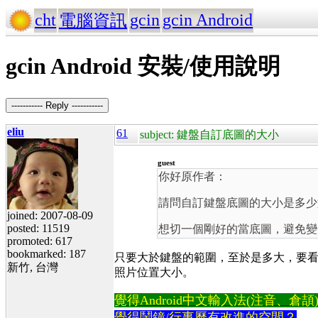
cht
gcin
gcin Android
電腦資訊
gcin Android 安裝/使用說明
----------- Reply -----------
eliu
61
subject: 鍵盤自訂底圖的大小
guest
你好原作者：
請問自訂鍵盤底圖的大小是多少如
joined: 2007-08-09
posted: 11519
想切一個剛好的當底圖，避免變
promoted: 617
bookmarked: 187
只要大於鍵盤的範圍，至於是多大，要看螢幕
新竹, 台灣
照片位置大小。
覺得Android中文輸入法(注音、倉頡)不易
覺得鬧鐘/行事曆有改進的空間？