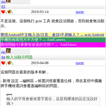
eliu
83
2019-03-14
quote
0
0
不是這個。這個執行 gcin 工具 就會設法開啟，否則就會無法顯
示。
覺得Android中文輸入法(注音、倉頡)不易輸入？→ gcin Android
手機照相看照片不方便？→ AndCamera
覺得鬧鐘/行事曆有改進的空間？→ AndAlarm
eliu
84
輸入法顯示問題
2019-04-08
quote
0
0
這個問題在最新的版本有解，
- 新增 設定→編輯區→候選詞視窗覆蓋位移，用在某些中國廠
牌手機候選詞會覆蓋編輯區的問題。
guest
輸入的字母會被候選字遮住，這是我哪邊的設定沒設好
嗎？