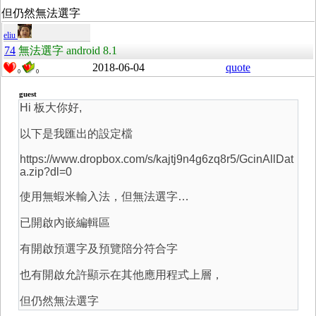
但仍然無法選字
eliu
74
無法選字 android 8.1
2018-06-04
quote
0
0
guest
Hi 板大你好,
以下是我匯出的設定檔
https://www.dropbox.com/s/kajtj9n4g6zq8r5/GcinAllDat
a.zip?dl=0
使用無蝦米輸入法，但無法選字…
已開啟內嵌編輯區
有開啟預選字及預覽陪分符合字
也有開啟允許顯示在其他應用程式上層，
但仍然無法選字