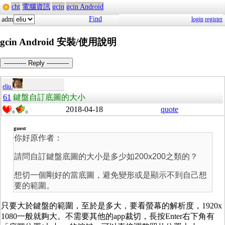
cht
電腦資訊
gcin
gcin Android
Find
adm
login
register
gcin Android 安裝/使用說明
----------- Reply -----------
eliu
61
鍵盤自訂底圖的大小
2018-04-18
quote
0
0
guest
你好原作者：
請問自訂鍵盤底圖的大小是多少如200x200之類的？
想切一個剛好的當底圖，避免變形或是顯示不到自己想
要的範圍。
只要大於鍵盤的範圍，至於是多大，要看螢幕的解析度，1920x
1080一般就夠大。不需要其他的app裁切，長按Enter右下角有