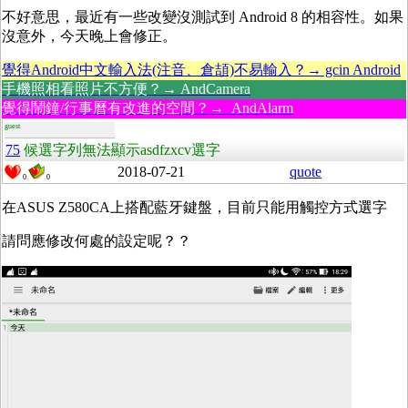
不好意思，最近有一些改變沒測試到 Android 8 的相容性。如果
沒意外，今天晚上會修正。
覺得Android中文輸入法(注音、倉頡)不易輸入？→ gcin Android
手機照相看照片不方便？→ AndCamera
覺得鬧鐘/行事曆有改進的空間？→ AndAlarm
guest
75
候選字列無法顯示asdfzxcv選字
2018-07-21
quote
0
0
在ASUS Z580CA上搭配藍牙鍵盤，目前只能用觸控方式選字
請問應修改何處的設定呢？？