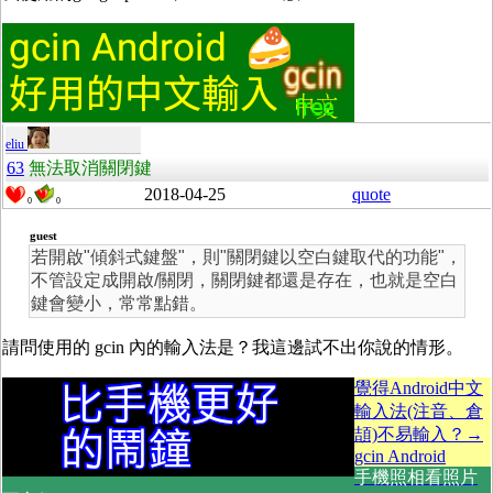
eliu
63
無法取消關閉鍵
2018-04-25
quote
0
0
guest
若開啟"傾斜式鍵盤"，則"關閉鍵以空白鍵取代的功能"，
不管設定成開啟/關閉，關閉鍵都還是存在，也就是空白
鍵會變小，常常點錯。
請問使用的 gcin 內的輸入法是？我這邊試不出你說的情形。
覺得Android中文
輸入法(注音、倉
頡)不易輸入？→
gcin Android
手機照相看照片