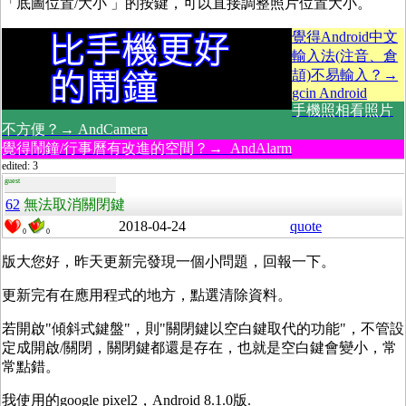
「底圖位置/大小 」的按鍵，可以直接調整照片位置大小。
覺得Android中文
輸入法(注音、倉
頡)不易輸入？→
gcin Android
手機照相看照片
不方便？→ AndCamera
覺得鬧鐘/行事曆有改進的空間？→ AndAlarm
edited: 3
guest
62
無法取消關閉鍵
2018-04-24
quote
0
0
版大您好，昨天更新完發現一個小問題，回報一下。
更新完有在應用程式的地方，點選清除資料。
若開啟"傾斜式鍵盤"，則"關閉鍵以空白鍵取代的功能"，不管設
定成開啟/關閉，關閉鍵都還是存在，也就是空白鍵會變小，常
常點錯。
我使用的google pixel2，Android 8.1.0版.