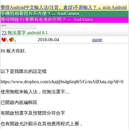
覺得Android中文輸入法(注音、倉頡)不易輸入？→ gcin Android
手機照相看照片不方便？→ AndCamera
覺得鬧鐘/行事曆有改進的空間？→ AndAlarm
guest
73
無法選字 android 8.1
2018-06-04
quote
0
0
Hi 板大你好,
以下是我匯出的設定檔
https://www.dropbox.com/s/kajtj9n4g6zq8r5/GcinAllData.zip?dl=0
使用無蝦米輸入法，但無法選字…
已開啟內嵌編輯區
有開啟預選字及預覽陪分符合字
也有開啟允許顯示在其他應用程式上層，