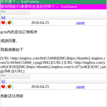
不方便？→ AndCamera
覺得鬧鐘/行事曆有改進的空間？→ AndAlarm
guest
64
2018-04-25
quote
0
0
gcin內的是自訂無蝦米
感謝回覆。
我截個圖如下
[URL=http://imgbox.com/8elG54M8][IMG]https://thumbs2.imgbox.c
om/5c/6f/8elG54M8_t.png[/IMG][/URL] [URL=http://imgbox.com/y
o8QOEHf][IMG]https://thumbs2.imgbox.com/1c/d7/yo8QOEHf_t.pn
g[/IMG][/URL]
guest
65
2018-04-25
quote
0
0
抱歉語法用錯