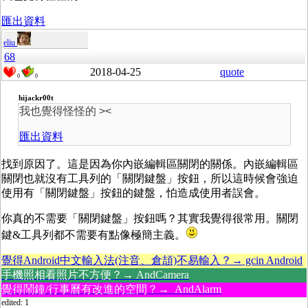
匯出資料
eliu
68
2018-04-25
quote
0
0
hijackr00t
我也覺得怪怪的 ><
匯出資料
找到原因了。這是因為你內嵌編輯區關閉的關係。內嵌編輯區
關閉也就沒有工具列的「關閉鍵盤」按鈕，所以這時候會強迫
使用有「關閉鍵盤」按鈕的鍵盤，怕造成使用者誤會。
你真的不需要「關閉鍵盤」按鈕嗎？其實我覺得很常用。關閉
鍵&工具列都不需要有點像極簡主義。
覺得Android中文輸入法(注音、倉頡)不易輸入？→ gcin Android
手機照相看照片不方便？→ AndCamera
覺得鬧鐘/行事曆有改進的空間？→ AndAlarm
edited: 1