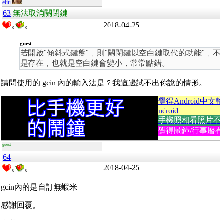
eliu
63
無法取消關閉鍵
2018-04-25
0
0
guest
若開啟"傾斜式鍵盤"，則"關閉鍵以空白鍵取代的功能"，
是存在，也就是空白鍵會變小，常常點錯。
請問使用的 gcin 內的輸入法是？我這邊試不出你說的情形。
覺得Android中
ndroid
手機照相看照片不方便
覺得鬧鐘/行事曆有
guest
64
2018-04-25
0
0
gcin內的是自訂無蝦米
感謝回覆。