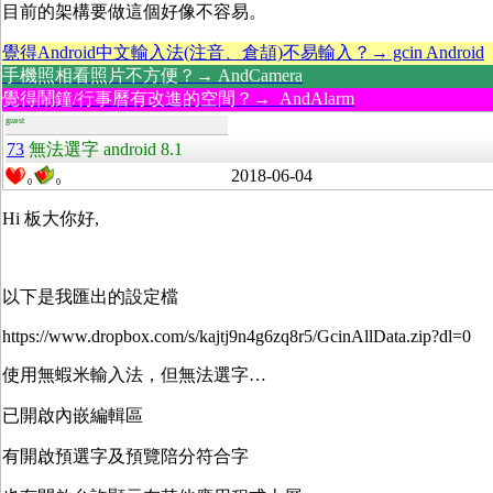
目前的架構要做這個好像不容易。
覺得Android中文輸入法(注音、倉頡)不易輸入？→ gcin Android
手機照相看照片不方便？→ AndCamera
覺得鬧鐘/行事曆有改進的空間？→ AndAlarm
guest
73
無法選字 android 8.1
2018-06-04
0
0
Hi 板大你好,
以下是我匯出的設定檔
https://www.dropbox.com/s/kajtj9n4g6zq8r5/GcinAllData.zip?dl=0
使用無蝦米輸入法，但無法選字…
已開啟內嵌編輯區
有開啟預選字及預覽陪分符合字