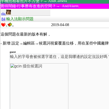
手機照相看照片不方便？→ AndCamera
覺得鬧鐘/行事曆有改進的空間？→ AndAlarm
eliu
84
輸入法顯示問題
2019-04-08
0
0
這個問題在最新的版本有解，
- 新增 設定→編輯區→候選詞視窗覆蓋位移，用在某些中國廠
guest
輸入的字母會被候選字遮住，這是我哪邊的設定沒設好嗎