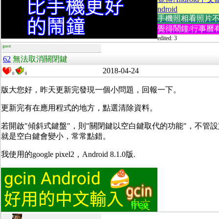
ndroid
手機照相看照片不方便
覺得鬧鐘/行事曆有
edited: 3
guest
62
無法取消關閉鍵
2018-04-24
0
0
版大您好，昨天更新完發現一個小問題，回報一下。
更新完有在應用程式的地方，點選清除資料。
若開啟"傾斜式鍵盤"，則"關閉鍵以空白鍵取代的功能"，不管
就是空白鍵會變小，常常點錯。
我使用的google pixel2，Android 8.1.0版.