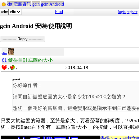
cht
電腦資訊
gcin
gcin Android
Find
adm
login
register
gcin Android 安裝/使用說明
----------- Reply -----------
eliu
61
鍵盤自訂底圖的大小
2018-04-18
0
0
guest
你好原作者：
請問自訂鍵盤底圖的大小是多少如200x200之類的？
想切一個剛好的當底圖，避免變形或是顯示不到自己想要
只要大於鍵盤的範圍，至於是多大，要看螢幕的解析度，1920x1
切，長按Enter右下角有「底圖位置/大小 」的按鍵，可以直接
覺得Android中