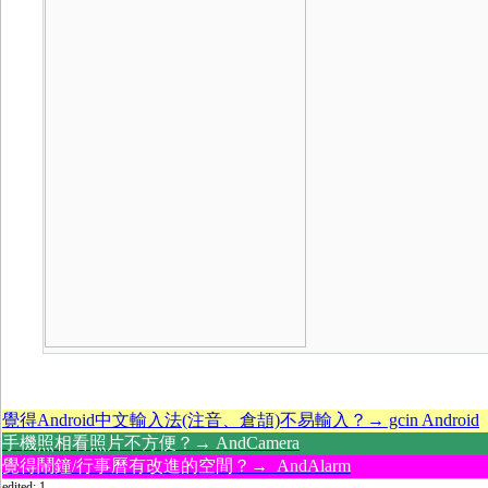
覺得Android中文輸入法(注音、倉頡)不易輸入？→ gcin Android
手機照相看照片不方便？→ AndCamera
覺得鬧鐘/行事曆有改進的空間？→ AndAlarm
edited: 1