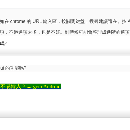
 chrome 的 URL 輸入區，按關閉鍵盤，搜尋建議還在。按 
項，不過選項太多，也是不好。到時候可能會整理成進階的選項
嗎?
ut 的功能嗎?
輸入？→ gcin Android