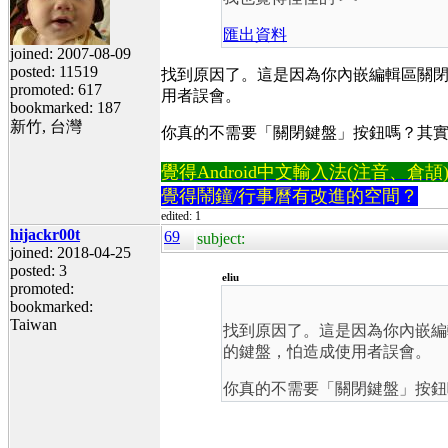
匯出資料
joined: 2007-08-09
posted: 11519
找到原因了。這是因為你內嵌編輯區關
promoted: 617
用者誤會。
bookmarked: 187
新竹, 台灣
你真的不需要「關閉鍵盤」按鈕嗎？其實
覺得Android中文輸入法(注音、倉頡)不易
覺得鬧鐘/行事曆有改進的空間？
edited: 1
hijackr00t
69
subject:
joined: 2018-04-25
posted: 3
eliu
promoted:
bookmarked:
Taiwan
找到原因了。這是因為你內嵌編
的鍵盤，怕造成使用者誤會。
你真的不需要「關閉鍵盤」按鈕