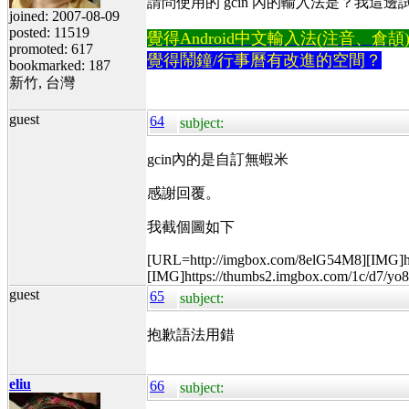
請問使用的 gcin 內的輸入法是？我這
joined: 2007-08-09
posted: 11519
覺得Android中文輸入法(注音、倉頡)不易
promoted: 617
覺得鬧鐘/行事曆有改進的空間？
bookmarked: 187
新竹, 台灣
guest
64
subject:
gcin內的是自訂無蝦米
感謝回覆。
我截個圖如下
[URL=http://imgbox.com/8elG54M8][IMG]h
[IMG]https://thumbs2.imgbox.com/1c/d7/y
guest
65
subject:
抱歉語法用錯
eliu
66
subject: