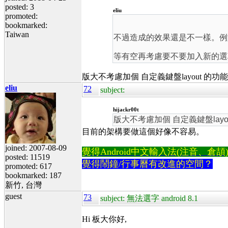
posted: 3
eliu
promoted:
bookmarked:
Taiwan
不過造成的效果還是不一樣。例如在
等有空再考慮要不要加入新的選
版大不考慮加個 自定義鍵盤layout 的功能
eliu
72
subject:
hijackr00t
版大不考慮加個 自定義鍵盤layo
目前的架構要做這個好像不容易。
joined: 2007-08-09
覺得Android中文輸入法(注音、倉頡)不易
posted: 11519
覺得鬧鐘/行事曆有改進的空間？
promoted: 617
bookmarked: 187
新竹, 台灣
guest
73
subject: 無法選字 android 8.1
Hi 板大你好,