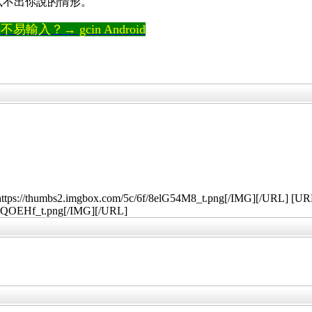
邊試不出你說的情形。
輸入？→ gcin Android
ttps://thumbs2.imgbox.com/5c/6f/8elG54M8_t.png[/IMG][/URL] [U
o8QOEHf_t.png[/IMG][/URL]