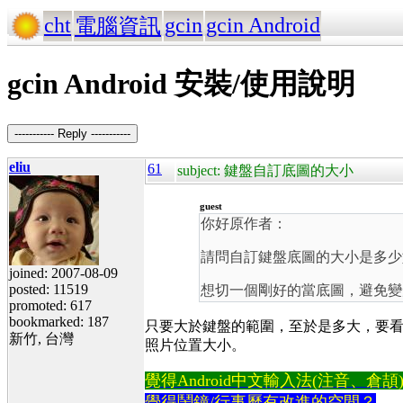
cht
gcin
gcin Android
電腦資訊
gcin Android 安裝/使用說明
----------- Reply -----------
eliu
61
subject: 鍵盤自訂底圖的大小
guest
你好原作者：
請問自訂鍵盤底圖的大小是多少如
joined: 2007-08-09
posted: 11519
想切一個剛好的當底圖，避免變
promoted: 617
bookmarked: 187
只要大於鍵盤的範圍，至於是多大，要看螢幕
新竹, 台灣
照片位置大小。
覺得Android中文輸入法(注音、倉頡)不易
覺得鬧鐘/行事曆有改進的空間？