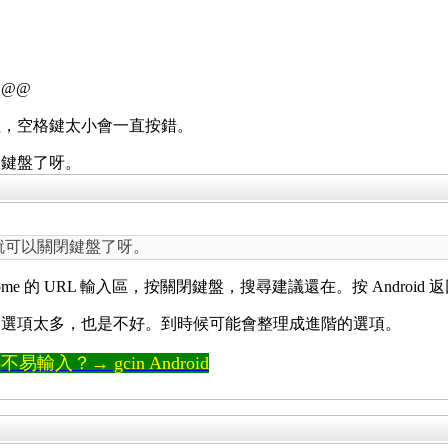
@@
粗，空格鍵太小會一直按錯。
閉鍵盤了呀。
，就可以關閉鍵盤了呀。
me 的 URL 輸入區，按關閉鍵盤，搜尋建議還在。按 Andro
過選項太多，也是不好。到時候可能會整理成進階的選項。
輸入？→ gcin Android