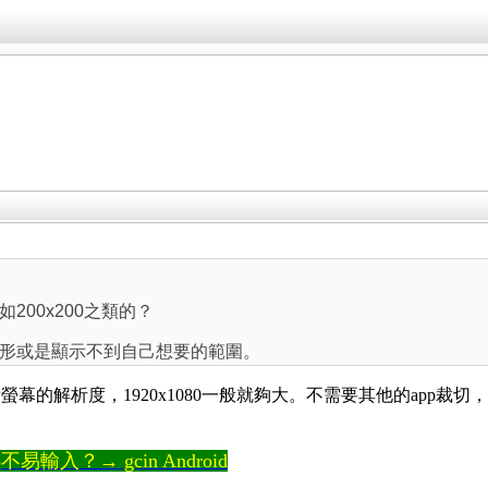
200x200之類的？
形或是顯示不到自己想要的範圍。
的解析度，1920x1080一般就夠大。不需要其他的app裁切，
輸入？→ gcin Android