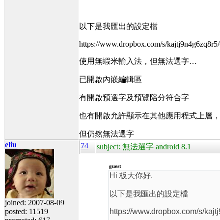
以下是我匯出的設定檔
https://www.dropbox.com/s/kajtj9n4g6zq8r5
使用無蝦米輸入法，但無法選字…
已開啟內嵌編輯區
有開啟預選字及預覽陪分符合字
也有開啟允許顯示在其他應用程式上層
但仍然無法選字
eliu
74
subject: 無法選字 android 8.1
guest
Hi 板大你好,
以下是我匯出的設定檔
joined: 2007-08-09
posted: 11519
https://www.dropbox.com/s/kajt