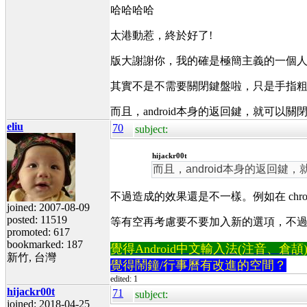
哈哈哈哈
太港動惹，終於好了!
版大謝謝你，我的確是極簡主義的一個人
其實不是不需要關閉鍵盤啦，只是手指
而且，android本身的返回鍵，就可以關
eliu
70
subject:
hijackr00t
而且，android本身的返回鍵
不過造成的效果還是不一樣。例如在 chro
joined: 2007-08-09
posted: 11519
等有空再考慮要不要加入新的選項，不
promoted: 617
bookmarked: 187
覺得Android中文輸入法(注音、倉頡)不易
新竹, 台灣
覺得鬧鐘/行事曆有改進的空間？
edited: 1
hijackr00t
71
subject:
joined: 2018-04-25