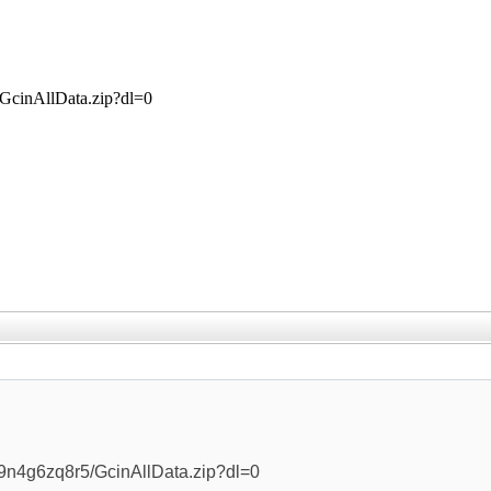
/GcinAllData.zip?dl=0
，
j9n4g6zq8r5/GcinAllData.zip?dl=0