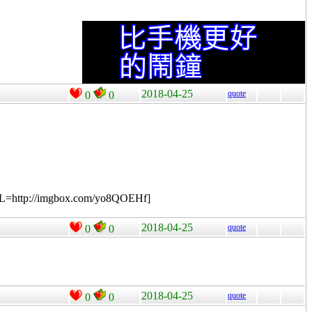
2018-04-25
quote
0
0
RL=http://imgbox.com/yo8QOEHf]
2018-04-25
quote
0
0
2018-04-25
quote
0
0