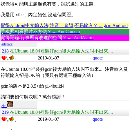
我覺得可能與主題顏色有關，試試選別的主題。
我是用 xfce，內定顏色 沒這個問題。
覺得Android中文輸入法(注音、倉頡)不易輸入？→ gcin Android
手機照相看照片不方便？→ AndCamera
覺得鬧鐘/行事曆有改進的空間？→ AndAlarm
artspace
218
在Ubuntu 18.04裡裝好gcin後大易輸入法叫不出來....
2019-01-07
quote
0
0
在Ubuntu 18.04裡裝好gcin後大易輸入法叫不出來.... 注音輸入及
符號輸入卻是OK的（我只有選這三種輸入法）
gcin的版本是2.8.5+dfsg1-4build4
請問要如何解決呢？萬分感謝！
eliu
219
在Ubuntu 18.04裡裝好gcin後大易輸入法叫不出來....
2019-01-07
quote
0
0