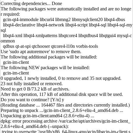
Correcting dependencies... Done
The following packages were automatically installed and are no longe
r required:
gcin-qt4-immodule libcurl4 libmng2 libmysqlclient20 libqt4-dbus
libqt4-declarative libqt4-network libqt4-script libqt4-sql libqt4-sql-my
sql
libqt4-xml libqt4-xmlpatterns libqtcore4 libqtdbus4 libqtgui4 mysql-c
ommon
qdbus qt-at-spi qtchooser qtcore4-l10n vorbis-tools
Use 'sudo apt autoremove' to remove them.
The following additional packages will be installed:
gcin-im-client
The following NEW packages will be installed:
gcin-im-client
0 upgraded, 1 newly installed, 0 to remove and 35 not upgraded.
23 not fully installed or removed.
Need to get 0 B/73.2 kB of archives.
After this operation, 117 kB of additional disk space will be used.
Do you want to continue? [Y/n] y
(Reading database ... 164467 files and directories currently installed.)
Preparing to unpack .../gcin-im-client_2.8.6+eliu-4_amd64.deb ...
Unpacking gcin-im-client:amd64 (2.8.6+eliu-4) ...
dpkg: error processing archive /var/cache/apt/archives/gcin-im-client_
2.8.6+eliu-4_amd64.deb (--unpack):
trying to overwrite '/usr/lib/x86_64-linux-gnu/gcin/libgcin-im-client.s