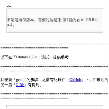
eliu
不清楚這個版本。這個討論是用 第1篇的 gcin-2.8.6+eli
u-4。
=================================================
===============================
以下在「Ubuntu 18.04」測試，提供參考
=================================================
===============================
我安裝「gcin」的步驟，之前有紀錄在「
GitHub
」上，在最近的
另一篇「
討論
」有提到。
=================================================
===============================