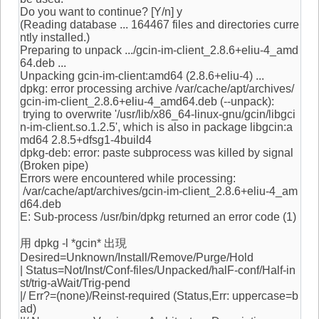
Do you want to continue? [Y/n] y
(Reading database ... 164467 files and directories curre
ntly installed.)
Preparing to unpack .../gcin-im-client_2.8.6+eliu-4_amd
64.deb ...
Unpacking gcin-im-client:amd64 (2.8.6+eliu-4) ...
dpkg: error processing archive /var/cache/apt/archives/
gcin-im-client_2.8.6+eliu-4_amd64.deb (--unpack):
trying to overwrite '/usr/lib/x86_64-linux-gnu/gcin/libgci
n-im-client.so.1.2.5', which is also in package libgcin:a
md64 2.8.5+dfsg1-4build4
dpkg-deb: error: paste subprocess was killed by signal
(Broken pipe)
Errors were encountered while processing:
/var/cache/apt/archives/gcin-im-client_2.8.6+eliu-4_am
d64.deb
E: Sub-process /usr/bin/dpkg returned an error code (1)
用 dpkg -l *gcin* 出現
Desired=Unknown/Install/Remove/Purge/Hold
| Status=Not/Inst/Conf-files/Unpacked/halF-conf/Half-in
st/trig-aWait/Trig-pend
|/ Err?=(none)/Reinst-required (Status,Err: uppercase=b
ad)