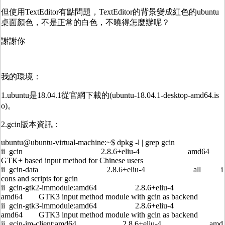
但使用TextEditor有點問題，TextEditor的背景變成紅色的ubuntu
桌面顏色，不是正常的白色，不曉得怎麼辦呢？
謝謝你
我的環境：
1.ubuntu是18.04.1從官網下載的(ubuntu-18.04.1-desktop-amd64.is
o)。
2.gcin版本資訊：
ubuntu@ubuntu-virtual-machine:~$ dpkg -l | grep gcin
ii gcin 2.8.6+eliu-4 amd64
GTK+ based input method for Chinese users
ii gcin-data 2.8.6+eliu-4 all i
cons and scripts for gcin
ii gcin-gtk2-immodule:amd64 2.8.6+eliu-4
amd64 GTK3 input method module with gcin as backend
ii gcin-gtk3-immodule:amd64 2.8.6+eliu-4
amd64 GTK3 input method module with gcin as backend
ii gcin-im-client:amd64 2.8.6+eliu-4 amd