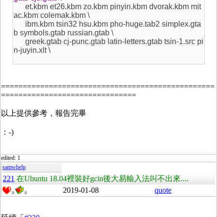
et.kbm et26.kbm zo.kbm pinyin.kbm dvorak.kbm mit
ac.kbm colemak.kbm \
ibm.kbm tsin32 hsu.kbm pho-huge.tab2 simplex.gta
b symbols.gtab russian.gtab \
greek.gtab cj-punc.gtab latin-letters.gtab tsin-1.src pi
n-juyin.xlt \
=================================================
===============================
以上提供參考，報告完畢
：-)
edited: 1
samwhelp
221
在Ubuntu 18.04裡裝好gcin後大易輸入法叫不出來....
2019-01-08
quote
0
0