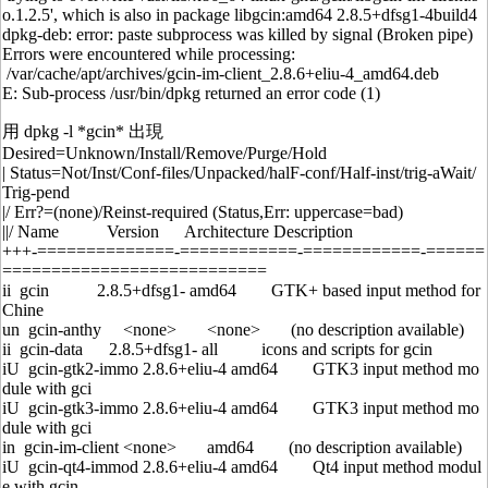
o.1.2.5', which is also in package libgcin:amd64 2.8.5+dfsg1-4build4
dpkg-deb: error: paste subprocess was killed by signal (Broken pipe)
Errors were encountered while processing:
/var/cache/apt/archives/gcin-im-client_2.8.6+eliu-4_amd64.deb
E: Sub-process /usr/bin/dpkg returned an error code (1)
用 dpkg -l *gcin* 出現
Desired=Unknown/Install/Remove/Purge/Hold
| Status=Not/Inst/Conf-files/Unpacked/halF-conf/Half-inst/trig-aWait/
Trig-pend
|/ Err?=(none)/Reinst-required (Status,Err: uppercase=bad)
||/ Name Version Architecture Description
+++-==============-============-============-======
===========================
ii gcin 2.8.5+dfsg1- amd64 GTK+ based input method for
Chine
un gcin-anthy <none> <none> (no description available)
ii gcin-data 2.8.5+dfsg1- all icons and scripts for gcin
iU gcin-gtk2-immo 2.8.6+eliu-4 amd64 GTK3 input method mo
dule with gci
iU gcin-gtk3-immo 2.8.6+eliu-4 amd64 GTK3 input method mo
dule with gci
in gcin-im-client <none> amd64 (no description available)
iU gcin-qt4-immod 2.8.6+eliu-4 amd64 Qt4 input method modul
e with gcin