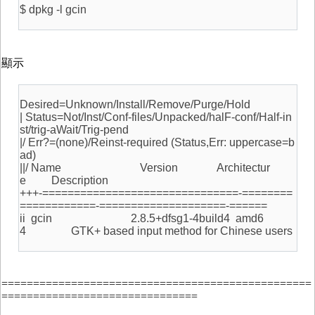
$ dpkg -l gcin
顯示
Desired=Unknown/Install/Remove/Purge/Hold
| Status=Not/Inst/Conf-files/Unpacked/halF-conf/Half-in
st/trig-aWait/Trig-pend
|/ Err?=(none)/Reinst-required (Status,Err: uppercase=b
ad)
||/ Name Version Architectur
e Description
+++-===============================-========
============-====================-======
ii gcin 2.8.5+dfsg1-4build4 amd6
4 GTK+ based input method for Chinese users
=================================================
===============================