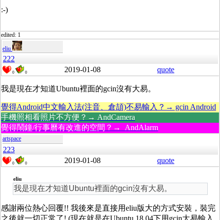
:-)
edited: 1
eliu
222
2019-01-08
quote
0
0
我是現在才知道Ubuntu裡面的gcin沒有大易。
覺得Android中文輸入法(注音、倉頡)不易輸入？→ gcin Android
手機照相看照片不方便？→ AndCamera
覺得鬧鐘/行事曆有改進的空間？→ AndAlarm
artspace
223
2019-01-08
quote
0
0
eliu
我是現在才知道Ubuntu裡面的gcin沒有大易。
感謝兩位熱心回覆!! 我後來是直接用eliu版大的方式安裝，裝完
之後就一切正常了! (現在就是在Ubuntu 18.04下用gcin大易輸入