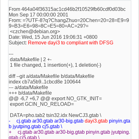
From 464a04f36315ac1cd46b2f10529fb60cdf0d03bc
Mon Sep 17 00:00:00 2001
From: =?UTF-8?q?ChangZhuo=20Chen=20=28=E9=9
9=B3=E6=98=8C=E5=80=AC=29?=
<czchen@debian.org>
Date: Wed, 15 Jun 2016 19:06:31 +0800
Subject:
Remove dayi3 to compliant with DFSG
---
data/Makefile | 2 +-
1 file changed, 1 insertion(+), 1 deletion(-)
diff --git a/data/Makefile b/data/Makefile
index cb7a5b9..1cbcd8e 100644
--- a/data/Makefile
+++ b/data/Makefile
@@ -6,7 +6,7 @@ export NO_GTK_INIT=
export GCIN_NO_RELOAD=
DATA=pho.tab2 tsin32.idx NewCJ3.gtab \
- cj.gtab ar30.gtab ar30-big.gtab
dayi3.gtab
pinyin.gta
b jyutping.gtab cj5.gtab \
+ cj.gtab ar30.gtab ar30-big.gtab pinyin.gtab jyutping.
gtab cj5.gtab \