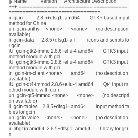
||/ Name Version Architecture Description
+++-==============-============-============-
=================================
ii gcin 2.8.5+dfsg1- amd64 GTK+ based input
method for Chine
un gcin-anthy <none> <none> (no description
available)
ii gcin-data 2.8.5+dfsg1- all icons and scripts fo
r gcin
iU gcin-gtk2-immo 2.8.6+eliu-4 amd64 GTK3 input
method module with gci
iU gcin-gtk3-immo 2.8.6+eliu-4 amd64 GTK3 input
method module with gci
in gcin-im-client <none> amd64 (no description
available)
iU gcin-qt4-immod 2.8.6+eliu-4 amd64 Qt4 input m
ethod module with gcin
un gcin-qt5-immod <none> <none> (no descripti
on available)
ii gcin-tables 2.8.5+dfsg1- amd64 input method ta
bles for gcin
un gcin-voice <none> <none> (no description
available)
ii libgcin:amd64 2.8.5+dfsg1- amd64 library for gci
n