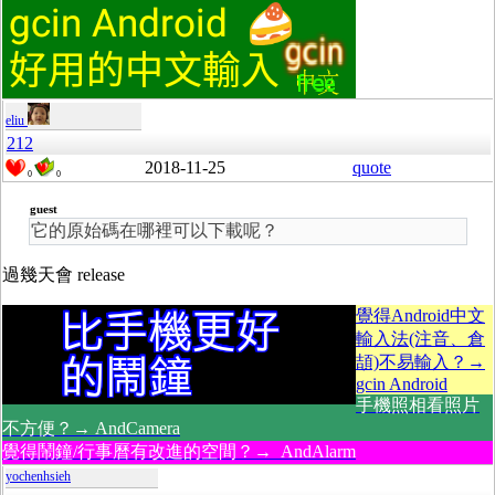
eliu
212
2018-11-25
quote
0
0
guest
它的原始碼在哪裡可以下載呢？
過幾天會 release
覺得Android中文
輸入法(注音、倉
頡)不易輸入？→
gcin Android
手機照相看照片
不方便？→ AndCamera
覺得鬧鐘/行事曆有改進的空間？→ AndAlarm
yochenhsieh