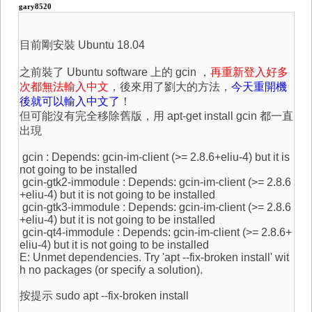
gary8520
目前剛安裝 Ubuntu 18.04
之前裝了 Ubuntu software 上的 gcin ，
再重新登入好多
次都無法輸入中文
，後來用了劉大的方法，
今天重開機
後就可以輸入中文了
！
但可能沒有完全移除舊版，用 apt-get install gcin 都一直
出現
gcin : Depends: gcin-im-client (>= 2.8.6+eliu-4) but it is
not going to be installed
gcin-gtk2-immodule : Depends: gcin-im-client (>= 2.8.6
+eliu-4) but it is not going to be installed
gcin-gtk3-immodule : Depends: gcin-im-client (>= 2.8.6
+eliu-4) but it is not going to be installed
gcin-qt4-immodule : Depends: gcin-im-client (>= 2.8.6+
eliu-4) but it is not going to be installed
E: Unmet dependencies. Try 'apt --fix-broken install' wit
h no packages (or specify a solution).
按提示 sudo apt --fix-broken install