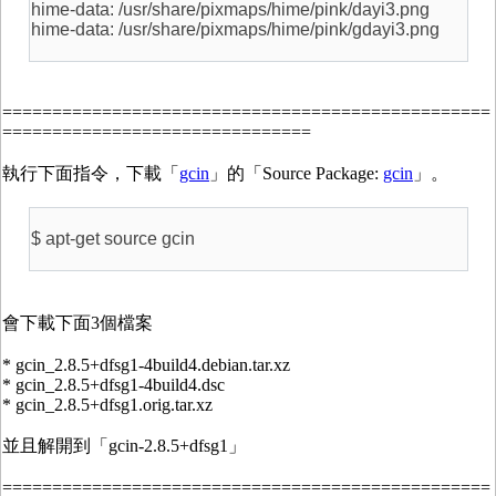
hime-data: /usr/share/pixmaps/hime/pink/dayi3.png
hime-data: /usr/share/pixmaps/hime/pink/gdayi3.png
=================================================
===============================
執行下面指令，下載「
gcin
」的「Source Package:
gcin
」。
$ apt-get source gcin
會下載下面3個檔案
* gcin_2.8.5+dfsg1-4build4.debian.tar.xz
* gcin_2.8.5+dfsg1-4build4.dsc
* gcin_2.8.5+dfsg1.orig.tar.xz
並且解開到「gcin-2.8.5+dfsg1」
=================================================