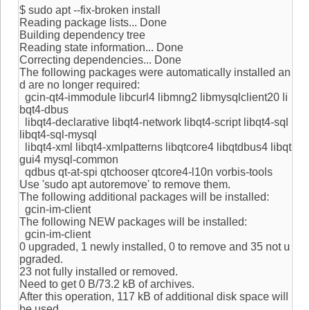
$ sudo apt --fix-broken install
Reading package lists... Done
Building dependency tree
Reading state information... Done
Correcting dependencies... Done
The following packages were automatically installed an
d are no longer required:
gcin-qt4-immodule libcurl4 libmng2 libmysqlclient20 li
bqt4-dbus
libqt4-declarative libqt4-network libqt4-script libqt4-sql
libqt4-sql-mysql
libqt4-xml libqt4-xmlpatterns libqtcore4 libqtdbus4 libqt
gui4 mysql-common
qdbus qt-at-spi qtchooser qtcore4-l10n vorbis-tools
Use 'sudo apt autoremove' to remove them.
The following additional packages will be installed:
gcin-im-client
The following NEW packages will be installed:
gcin-im-client
0 upgraded, 1 newly installed, 0 to remove and 35 not u
pgraded.
23 not fully installed or removed.
Need to get 0 B/73.2 kB of archives.
After this operation, 117 kB of additional disk space will
be used.