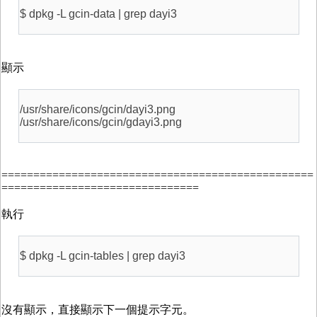
$ dpkg -L gcin-data | grep dayi3
顯示
/usr/share/icons/gcin/dayi3.png
/usr/share/icons/gcin/gdayi3.png
=================================================
===============================
執行
$ dpkg -L gcin-tables | grep dayi3
沒有顯示，直接顯示下一個提示字元。