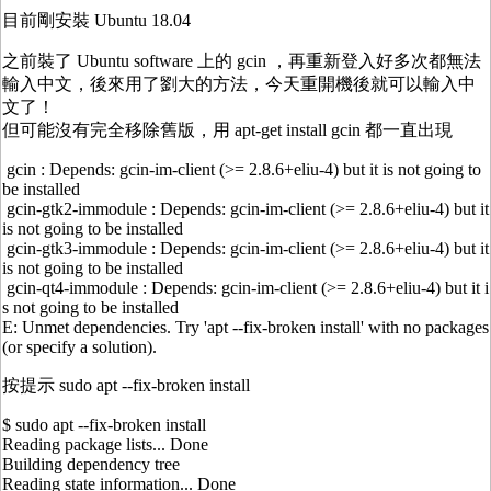
目前剛安裝 Ubuntu 18.04
之前裝了 Ubuntu software 上的 gcin ，再重新登入好多次都無法
輸入中文，後來用了劉大的方法，今天重開機後就可以輸入中
文了！
但可能沒有完全移除舊版，用 apt-get install gcin 都一直出現
gcin : Depends: gcin-im-client (>= 2.8.6+eliu-4) but it is not going to
be installed
gcin-gtk2-immodule : Depends: gcin-im-client (>= 2.8.6+eliu-4) but it
is not going to be installed
gcin-gtk3-immodule : Depends: gcin-im-client (>= 2.8.6+eliu-4) but it
is not going to be installed
gcin-qt4-immodule : Depends: gcin-im-client (>= 2.8.6+eliu-4) but it i
s not going to be installed
E: Unmet dependencies. Try 'apt --fix-broken install' with no packages
(or specify a solution).
按提示 sudo apt --fix-broken install
$ sudo apt --fix-broken install
Reading package lists... Done
Building dependency tree
Reading state information... Done