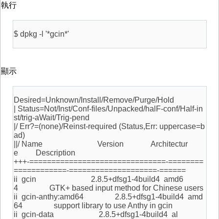
執行
$ dpkg -l '*gcin*'
顯示
Desired=Unknown/Install/Remove/Purge/Hold
| Status=Not/Inst/Conf-files/Unpacked/halF-conf/Half-in
st/trig-aWait/Trig-pend
|/ Err?=(none)/Reinst-required (Status,Err: uppercase=b
ad)
||/ Name Version Architectur
e Description
+++-===============================-========
============-====================-======
ii gcin 2.8.5+dfsg1-4build4 amd6
4 GTK+ based input method for Chinese users
ii gcin-anthy:amd64 2.8.5+dfsg1-4build4 amd
64 support library to use Anthy in gcin
ii gcin-data 2.8.5+dfsg1-4build4 al