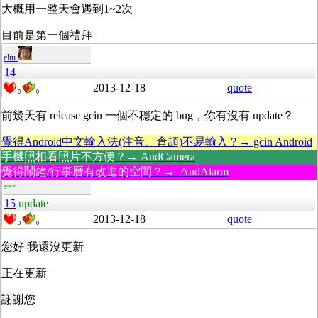
大概用一整天會遇到1~2次
目前是第一個禮拜
eliu
14
2013-12-18
quote
0
0
前幾天有 release gcin 一個不穩定的 bug，你有沒有 update？
覺得Android中文輸入法(注音、倉頡)不易輸入？→ gcin Android
手機照相看照片不方便？→ AndCamera
覺得鬧鐘/行事曆有改進的空間？→ AndAlarm
guest
15
update
2013-12-18
quote
0
0
您好 我還沒更新
正在更新
謝謝您