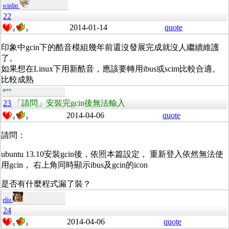
winlin
22
2014-01-14
quote
0
0
印象中gcin下的酷音模組幾年前還沒發展完成就沒人繼續維護
了。
如果想在Linux下用新酷音，應該要轉用ibus或scim比較合適。
比較成熟
guest
23
「請問」安裝完gcin後無法輸入
2014-04-06
quote
0
0
請問：
ubuntu 13.10安裝gcin後，依照本篇設定， 重新登入依然無法使
用gcin， 右上角同時顯示ibus及gcin的icon
是否有什麼程式漏了裝？
eliu
24
2014-04-06
quote
0
0