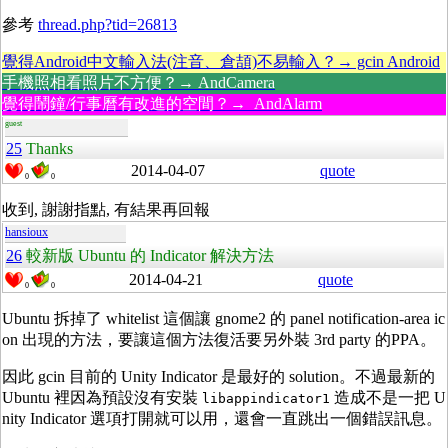
參考
thread.php?tid=26813
覺得Android中文輸入法(注音、倉頡)不易輸入？→ gcin Android
手機照相看照片不方便？→ AndCamera
覺得鬧鐘/行事曆有改進的空間？→ AndAlarm
guest
25
Thanks
2014-04-07
quote
0
0
收到, 謝謝指點, 有結果再回報
hansioux
26
較新版 Ubuntu 的 Indicator 解決方法
2014-04-21
quote
0
0
Ubuntu 拆掉了 whitelist 這個讓 gnome2 的 panel notification-area ic
on 出現的方法，要讓這個方法復活要另外裝 3rd party 的PPA。
因此 gcin 目前的 Unity Indicator 是最好的 solution。不過最新的
Ubuntu 裡因為預設沒有安裝
造成不是一把 U
libappindicator1
nity Indicator 選項打開就可以用，還會一直跳出一個錯誤訊息。