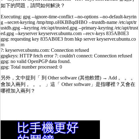
如下的問題，請問如何解決？
Executing: gpg --ignore-time-conflict --no-options --no-default-keyrin
g --secret-keyring /tmp/tmp.oHKBBqdHBO --trustdb-name /etc/apt/tr
ustdb.gpg --keyring /etc/apt/trusted.gpg --primary-keyring /etc/apt/trust
ed.gpg --keyserver keyserver.ubuntu.com --recv-keys 835AB0E3
gpg: requesting key 835AB0E3 from hkp server keyserver.ubuntu.co
m
?: keyserver.ubuntu.com: Connection refused
gpgkeys: HTTP fetch error 7: couldn't connect: Connection refused
gpg: no valid OpenPGP data found.
gpg: Total number processed: 0
另外，文中提到「 到 Other software (其他軟體) → Add 。 。 。
會加入兩列 。 。 。 」這「 Other software」是指哪裡？又會在
哪裡加入兩列？