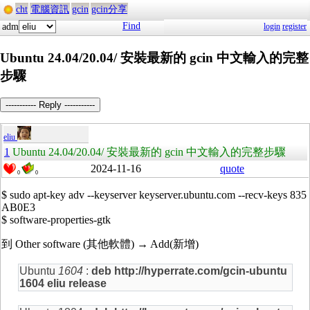
cht
電腦資訊
gcin
gcin分享
Find
adm
login
register
Ubuntu 24.04/20.04/ 安裝最新的 gcin 中文輸入的完整
步驟
----------- Reply -----------
eliu
1
Ubuntu 24.04/20.04/ 安裝最新的 gcin 中文輸入的完整步驟
2024-11-16
quote
0
0
$ sudo apt-key adv --keyserver keyserver.ubuntu.com --recv-keys 835
AB0E3
$ software-properties-gtk
到 Other software (其他軟體) → Add(新增)
Ubuntu
1604
:
deb http://hyperrate.com/gcin-ubuntu
1604 eliu release