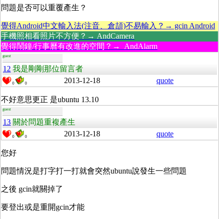
問題是否可以重覆產生？
覺得Android中文輸入法(注音、倉頡)不易輸入？→ gcin Android
手機照相看照片不方便？→ AndCamera
覺得鬧鐘/行事曆有改進的空間？→ AndAlarm
guest
12
我是剛剛那位留言者
2013-12-18
quote
0
0
不好意思更正 是ubuntu 13.10
guest
13
關於問題重複產生
2013-12-18
quote
0
0
您好
問題情況是打字打一打就會突然ubuntu說發生一些問題
之後 gcin就關掉了
要登出或是重開gcin才能