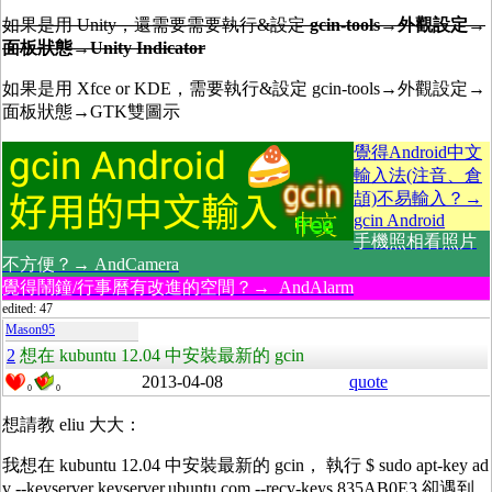
如果是用 Unity，還需要需要執行&設定
gcin-tools→外觀設定→
面板狀態→Unity Indicator
如果是用 Xfce or KDE，需要執行&設定 gcin-tools→外觀設定→
面板狀態→GTK雙圖示
覺得Android中文
輸入法(注音、倉
頡)不易輸入？→
gcin Android
手機照相看照片
不方便？→ AndCamera
覺得鬧鐘/行事曆有改進的空間？→ AndAlarm
edited: 47
Mason95
2
想在 kubuntu 12.04 中安裝最新的 gcin
2013-04-08
quote
0
0
想請教 eliu 大大：
我想在 kubuntu 12.04 中安裝最新的 gcin， 執行 $ sudo apt-key ad
v --keyserver keyserver.ubuntu.com --recv-keys 835AB0E3 卻遇到