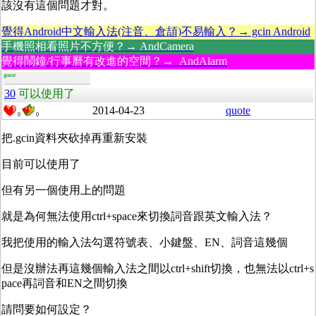
該沒有這個問題才對。
覺得Android中文輸入法(注音、倉頡)不易輸入？→ gcin Android
手機照相看照片不方便？→ AndCamera
覺得鬧鐘/行事曆有改進的空間？→ AndAlarm
guest
30
可以使用了
2014-04-23
quote
0
0
把.gcin資料夾砍掉再重新安裝
目前可以使用了
但有另一個使用上的問題
就是為何無法使用ctrl+space來切換詞音跟英文輸入法？
我把使用的輸入法勾選符號表、小鍵盤、EN、詞音這幾個
但是沒辦法再這幾個輸入法之間以ctrl+shift切換，也無法以ctrl+s
pace再詞音和EN之間切換
請問要如何設定？