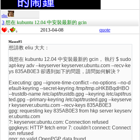
eliu
3
想在 kubuntu 12.04 中安裝最新的 gcin
2013-04-08
quote
0
0
Mason95
想請教 eliu 大大：
我想在 kubuntu 12.04 中安裝最新的 gcin， 執行 $ sudo
apt-key adv --keyserver keyserver.ubuntu.com --recv-ke
ys 835AB0E3 卻遇到如下的問題，請問如何解決？
Executing: gpg --ignore-time-conflict --no-options --no-d
efault-keyring --secret-keyring /tmp/tmp.oHKBBqdHBO
--trustdb-name /etc/apt/trustdb.gpg --keyring /etc/apt/trus
ted.gpg --primary-keyring /etc/apt/trusted.gpg --keyserve
r keyserver.ubuntu.com --recv-keys 835AB0E3
gpg: requesting key 835AB0E3 from hkp server keyserv
er.ubuntu.com
?: keyserver.ubuntu.com: Connection refused
gpgkeys: HTTP fetch error 7: couldn't connect: Connect
ion refused
gpg: no valid OpenPGP data found.