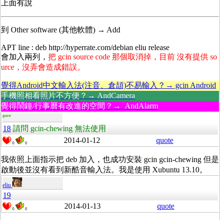
上面有說
到 Other software (其他軟體) → Add
APT line : deb http://hyperrate.com/debian eliu release
會加入兩列，
把 gcin source code 那個取消掉，目前 沒有提供 so
urce，沒弄會造成錯誤。
覺得Android中文輸入法(注音、倉頡)不易輸入？→ gcin Android
手機照相看照片不方便？→ AndCamera
覺得鬧鐘/行事曆有改進的空間？→ AndAlarm
guest
18
請問 gcin-chewing 無法使用
2014-01-12
quote
0
0
我依照上面指示把 deb 加入，也成功安裝 gcin gcin-chewing 但是
啟動後並沒有看到新酷音輸入法。我是使用 Xubuntu 13.10。
eliu
19
2014-01-13
quote
0
0