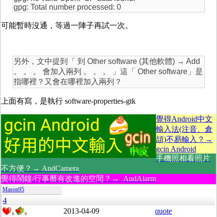
gpg: Total number processed: 0
可能暫時沒通，等過一陣子再試一次。
另外，文中提到「 到 Other software (其他軟體) → Add
。 。 。 會加入兩列 。 。 。 」這「 Other software」是
指哪裡？又會在哪裡加入兩列？
上面有寫，是執行 software-properties-gtk
覺得Android中文
輸入法(注音、倉
頡)不易輸入？→
gcin Android
手機照相看照片
不方便？→ AndCamera
覺得鬧鐘/行事曆有改進的空間？→ AndAlarm
Mason95
4
2013-04-09
quote
0
0