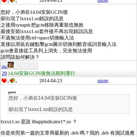
2014-04-23
quote
0
0
您好，小弟在14.04安裝GCIN後
卻出現了lxxxx1.so錯誤的訊息
之後用synaptic把gcin移除再重裝也無效
最後安裝lxxxx1.so套件後
不再出現錯誤訊息
不過無法使用ctrl+space切換輸入法
直接以滑鼠右鍵點擊gcin圖示切換到酷音或詞音輸入法
gcin會直接從工具列上消失，完全無法使用
請問該如何解決？
eliu
29
14.04安裝GCIN後無法順利運行
2014-04-23
quote
0
0
guest
您好，小弟在14.04安裝GCIN後
卻出現了lxxxx1.so錯誤的訊息
lxxxx1.so 是說 libappindicator1*.so ？
你是依照第一篇的文章用最新的 .deb 嗎？我的 .deb 有測試過應