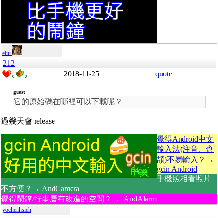
eliu
212
2018-11-25
quote
0
0
guest
它的原始碼在哪裡可以下載呢？
過幾天會 release
覺得Android中文
輸入法(注音、倉
頡)不易輸入？→
gcin Android
手機照相看照片
不方便？→ AndCamera
覺得鬧鐘/行事曆有改進的空間？→ AndAlarm
yochenhsieh