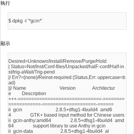
執行
$ dpkg -l '*gcin*'
顯示
Desired=Unknown/Install/Remove/Purge/Hold
| Status=Not/Inst/Conf-files/Unpacked/halF-conf/Half-in
st/trig-aWait/Trig-pend
|/ Err?=(none)/Reinst-required (Status,Err: uppercase=b
ad)
||/ Name Version Architectur
e Description
+++-===============================-========
============-====================-======
ii gcin 2.8.5+dfsg1-4build4 amd6
4 GTK+ based input method for Chinese users
ii gcin-anthy:amd64 2.8.5+dfsg1-4build4 amd
64 support library to use Anthy in gcin
ii gcin-data 2.8.5+dfsg1-4build4 al