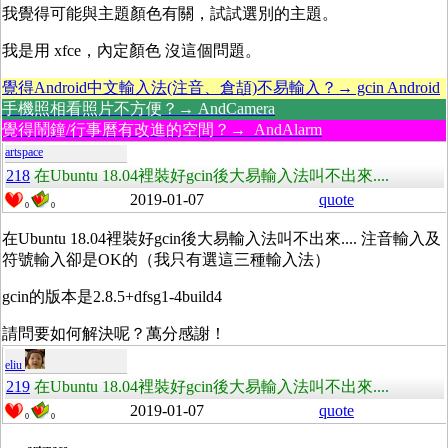
我覺得可能與主題顏色有關，試試選別的主題。
我是用 xfce，內定顏色 沒這個問題。
覺得Android中文輸入法(注音、倉頡)不易輸入？→ gcin Android
手機照相看照片不方便？→ AndCamera
覺得鬧鐘/行事曆有改進的空間？→ AndAlarm
artspace
218
在Ubuntu 18.04裡裝好gcin後大易輸入法叫不出來....
2019-01-07
quote
0
0
在Ubuntu 18.04裡裝好gcin後大易輸入法叫不出來.... 注音輸入及
符號輸入卻是OK的（我只有選這三種輸入法）
gcin的版本是2.8.5+dfsg1-4build4
請問要如何解決呢？萬分感謝！
eliu
219
在Ubuntu 18.04裡裝好gcin後大易輸入法叫不出來....
2019-01-07
quote
0
0