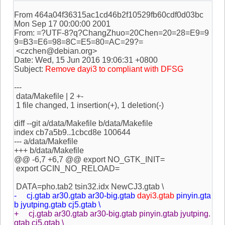
From 464a04f36315ac1cd46b2f10529fb60cdf0d03bc
Mon Sep 17 00:00:00 2001
From: =?UTF-8?q?ChangZhuo=20Chen=20=28=E9=9
9=B3=E6=98=8C=E5=80=AC=29?=
<czchen@debian.org>
Date: Wed, 15 Jun 2016 19:06:31 +0800
Subject:
Remove dayi3 to compliant with DFSG
---
data/Makefile | 2 +-
1 file changed, 1 insertion(+), 1 deletion(-)
diff --git a/data/Makefile b/data/Makefile
index cb7a5b9..1cbcd8e 100644
--- a/data/Makefile
+++ b/data/Makefile
@@ -6,7 +6,7 @@ export NO_GTK_INIT=
export GCIN_NO_RELOAD=
DATA=pho.tab2 tsin32.idx NewCJ3.gtab \
- cj.gtab ar30.gtab ar30-big.gtab
dayi3.gtab
pinyin.gta
b jyutping.gtab cj5.gtab \
+ cj.gtab ar30.gtab ar30-big.gtab pinyin.gtab jyutping.
gtab cj5.gtab \