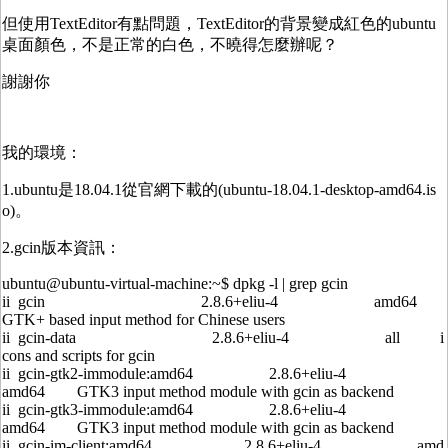
但使用TextEditor有點問題，TextEditor的背景變成紅色的ubuntu
桌面顏色，不是正常的白色，不曉得怎麼辦呢？
謝謝你
我的環境：
1.ubuntu是18.04.1從官網下載的(ubuntu-18.04.1-desktop-amd64.is
o)。
2.gcin版本資訊：
ubuntu@ubuntu-virtual-machine:~$ dpkg -l | grep gcin
ii gcin 2.8.6+eliu-4 amd64
GTK+ based input method for Chinese users
ii gcin-data 2.8.6+eliu-4 all i
cons and scripts for gcin
ii gcin-gtk2-immodule:amd64 2.8.6+eliu-4
amd64 GTK3 input method module with gcin as backend
ii gcin-gtk3-immodule:amd64 2.8.6+eliu-4
amd64 GTK3 input method module with gcin as backend
ii gcin-im-client:amd64 2.8.6+eliu-4 amd