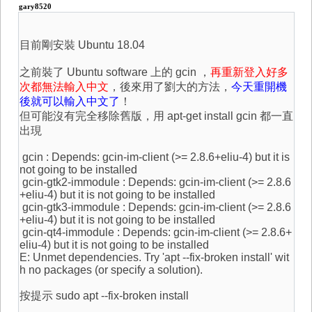
gary8520
目前剛安裝 Ubuntu 18.04
之前裝了 Ubuntu software 上的 gcin ，
再重新登入好多
次都無法輸入中文
，後來用了劉大的方法，
今天重開機
後就可以輸入中文了
！
但可能沒有完全移除舊版，用 apt-get install gcin 都一直
出現
gcin : Depends: gcin-im-client (>= 2.8.6+eliu-4) but it is
not going to be installed
gcin-gtk2-immodule : Depends: gcin-im-client (>= 2.8.6
+eliu-4) but it is not going to be installed
gcin-gtk3-immodule : Depends: gcin-im-client (>= 2.8.6
+eliu-4) but it is not going to be installed
gcin-qt4-immodule : Depends: gcin-im-client (>= 2.8.6+
eliu-4) but it is not going to be installed
E: Unmet dependencies. Try 'apt --fix-broken install' wit
h no packages (or specify a solution).
按提示 sudo apt --fix-broken install