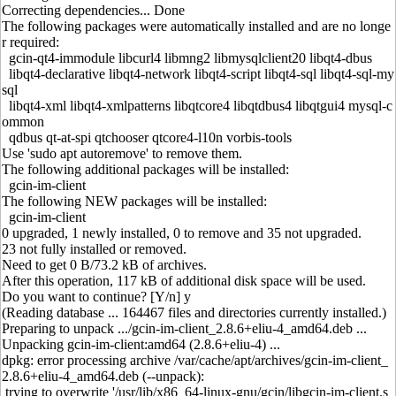
Correcting dependencies... Done
The following packages were automatically installed and are no longe
r required:
gcin-qt4-immodule libcurl4 libmng2 libmysqlclient20 libqt4-dbus
libqt4-declarative libqt4-network libqt4-script libqt4-sql libqt4-sql-my
sql
libqt4-xml libqt4-xmlpatterns libqtcore4 libqtdbus4 libqtgui4 mysql-c
ommon
qdbus qt-at-spi qtchooser qtcore4-l10n vorbis-tools
Use 'sudo apt autoremove' to remove them.
The following additional packages will be installed:
gcin-im-client
The following NEW packages will be installed:
gcin-im-client
0 upgraded, 1 newly installed, 0 to remove and 35 not upgraded.
23 not fully installed or removed.
Need to get 0 B/73.2 kB of archives.
After this operation, 117 kB of additional disk space will be used.
Do you want to continue? [Y/n] y
(Reading database ... 164467 files and directories currently installed.)
Preparing to unpack .../gcin-im-client_2.8.6+eliu-4_amd64.deb ...
Unpacking gcin-im-client:amd64 (2.8.6+eliu-4) ...
dpkg: error processing archive /var/cache/apt/archives/gcin-im-client_
2.8.6+eliu-4_amd64.deb (--unpack):
trying to overwrite '/usr/lib/x86_64-linux-gnu/gcin/libgcin-im-client.s