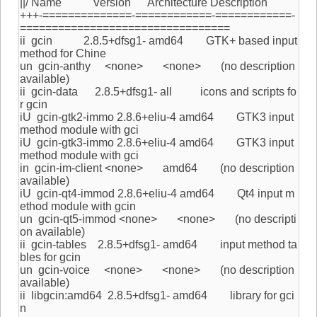
||/ Name Version Architecture Description
+++-==============-============-============-
=================================
ii gcin 2.8.5+dfsg1- amd64 GTK+ based input
method for Chine
un gcin-anthy <none> <none> (no description
available)
ii gcin-data 2.8.5+dfsg1- all icons and scripts fo
r gcin
iU gcin-gtk2-immo 2.8.6+eliu-4 amd64 GTK3 input
method module with gci
iU gcin-gtk3-immo 2.8.6+eliu-4 amd64 GTK3 input
method module with gci
in gcin-im-client <none> amd64 (no description
available)
iU gcin-qt4-immod 2.8.6+eliu-4 amd64 Qt4 input m
ethod module with gcin
un gcin-qt5-immod <none> <none> (no descripti
on available)
ii gcin-tables 2.8.5+dfsg1- amd64 input method ta
bles for gcin
un gcin-voice <none> <none> (no description
available)
ii libgcin:amd64 2.8.5+dfsg1- amd64 library for gci
n