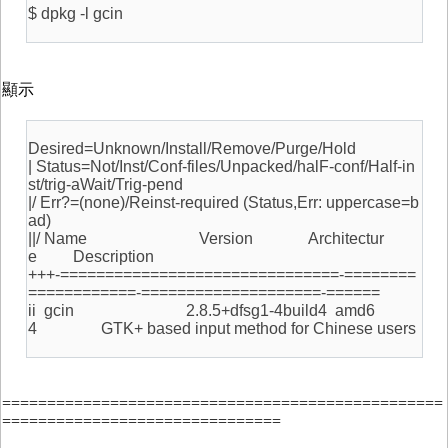
$ dpkg -l gcin
顯示
Desired=Unknown/Install/Remove/Purge/Hold
| Status=Not/Inst/Conf-files/Unpacked/halF-conf/Half-in
st/trig-aWait/Trig-pend
|/ Err?=(none)/Reinst-required (Status,Err: uppercase=b
ad)
||/ Name Version Architectur
e Description
+++-===============================-========
============-====================-======
ii gcin 2.8.5+dfsg1-4build4 amd6
4 GTK+ based input method for Chinese users
=================================================
===============================