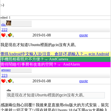
:-)
edited: 1
eliu
222
2019-01-08
quote
0
0
我是現在才知道Ubuntu裡面的gcin沒有大易。
覺得Android中文輸入法(注音、倉頡)不易輸入？→ gcin Android
手機照相看照片不方便？→ AndCamera
覺得鬧鐘/行事曆有改進的空間？→ AndAlarm
artspace
223
2019-01-08
quote
0
0
eliu
我是現在才知道Ubuntu裡面的gcin沒有大易。
感謝兩位熱心回覆!! 我後來是直接用eliu版大的方式安裝，裝完
之後就一切正常了! (現在就是在Ubuntu 18.04下用gcin大易輸入