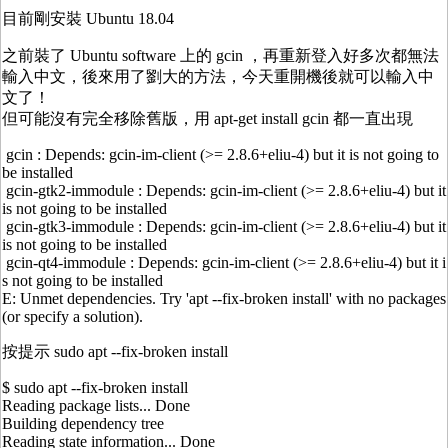
目前剛安裝 Ubuntu 18.04
之前裝了 Ubuntu software 上的 gcin ，再重新登入好多次都無法
輸入中文，後來用了劉大的方法，今天重開機後就可以輸入中
文了！
但可能沒有完全移除舊版，用 apt-get install gcin 都一直出現
gcin : Depends: gcin-im-client (>= 2.8.6+eliu-4) but it is not going to
be installed
gcin-gtk2-immodule : Depends: gcin-im-client (>= 2.8.6+eliu-4) but it
is not going to be installed
gcin-gtk3-immodule : Depends: gcin-im-client (>= 2.8.6+eliu-4) but it
is not going to be installed
gcin-qt4-immodule : Depends: gcin-im-client (>= 2.8.6+eliu-4) but it i
s not going to be installed
E: Unmet dependencies. Try 'apt --fix-broken install' with no packages
(or specify a solution).
按提示 sudo apt --fix-broken install
$ sudo apt --fix-broken install
Reading package lists... Done
Building dependency tree
Reading state information... Done