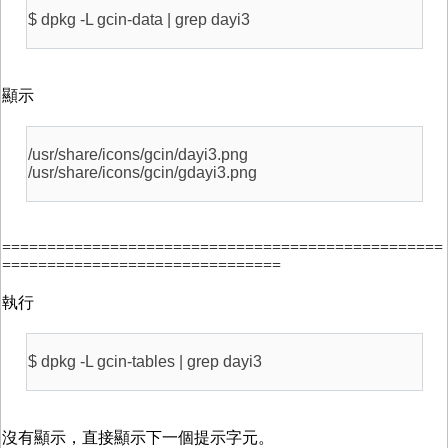
$ dpkg -L gcin-data | grep dayi3
顯示
/usr/share/icons/gcin/dayi3.png
/usr/share/icons/gcin/gdayi3.png
=================================================
===============================
執行
$ dpkg -L gcin-tables | grep dayi3
沒有顯示，直接顯示下一個提示字元。