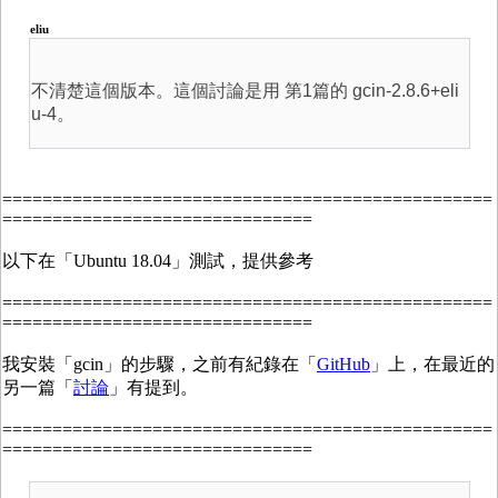
eliu
不清楚這個版本。這個討論是用 第1篇的 gcin-2.8.6+eli
u-4。
=================================================
===============================
以下在「Ubuntu 18.04」測試，提供參考
=================================================
===============================
我安裝「gcin」的步驟，之前有紀錄在「
GitHub
」上，在最近的
另一篇「
討論
」有提到。
=================================================
===============================