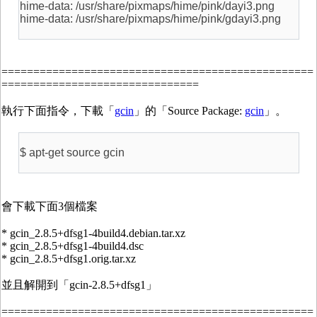
hime-data: /usr/share/pixmaps/hime/pink/dayi3.png
hime-data: /usr/share/pixmaps/hime/pink/gdayi3.png
=================================================
===============================
執行下面指令，下載「
gcin
」的「Source Package:
gcin
」。
$ apt-get source gcin
會下載下面3個檔案
* gcin_2.8.5+dfsg1-4build4.debian.tar.xz
* gcin_2.8.5+dfsg1-4build4.dsc
* gcin_2.8.5+dfsg1.orig.tar.xz
並且解開到「gcin-2.8.5+dfsg1」
=================================================