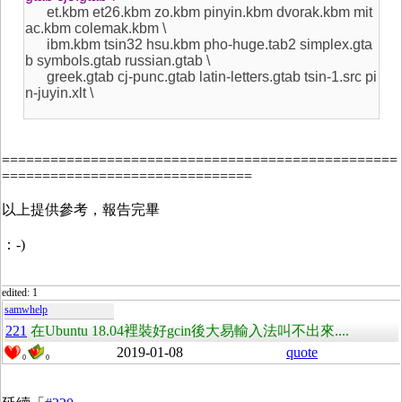
et.kbm et26.kbm zo.kbm pinyin.kbm dvorak.kbm mit
ac.kbm colemak.kbm \
ibm.kbm tsin32 hsu.kbm pho-huge.tab2 simplex.gta
b symbols.gtab russian.gtab \
greek.gtab cj-punc.gtab latin-letters.gtab tsin-1.src pi
n-juyin.xlt \
=================================================
===============================
以上提供參考，報告完畢
：-)
edited: 1
samwhelp
221
在Ubuntu 18.04裡裝好gcin後大易輸入法叫不出來....
2019-01-08
quote
0
0