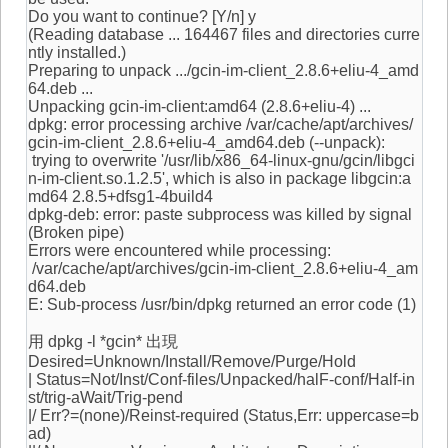
Do you want to continue? [Y/n] y
(Reading database ... 164467 files and directories curre
ntly installed.)
Preparing to unpack .../gcin-im-client_2.8.6+eliu-4_amd
64.deb ...
Unpacking gcin-im-client:amd64 (2.8.6+eliu-4) ...
dpkg: error processing archive /var/cache/apt/archives/
gcin-im-client_2.8.6+eliu-4_amd64.deb (--unpack):
trying to overwrite '/usr/lib/x86_64-linux-gnu/gcin/libgci
n-im-client.so.1.2.5', which is also in package libgcin:a
md64 2.8.5+dfsg1-4build4
dpkg-deb: error: paste subprocess was killed by signal
(Broken pipe)
Errors were encountered while processing:
/var/cache/apt/archives/gcin-im-client_2.8.6+eliu-4_am
d64.deb
E: Sub-process /usr/bin/dpkg returned an error code (1)
用 dpkg -l *gcin* 出現
Desired=Unknown/Install/Remove/Purge/Hold
| Status=Not/Inst/Conf-files/Unpacked/halF-conf/Half-in
st/trig-aWait/Trig-pend
|/ Err?=(none)/Reinst-required (Status,Err: uppercase=b
ad)