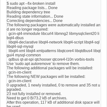
$ sudo apt --fix-broken install
Reading package lists... Done
Building dependency tree
Reading state information... Done
Correcting dependencies... Done
The following packages were automatically installed an
d are no longer required:
gcin-qt4-immodule libcurl4 libmng2 libmysqlclient20 li
bqt4-dbus
libqt4-declarative libqt4-network libqt4-script libqt4-sql
libqt4-sql-mysql
libqt4-xml libqt4-xmlpatterns libqtcore4 libqtdbus4 libqt
gui4 mysql-common
qdbus qt-at-spi qtchooser qtcore4-l10n vorbis-tools
Use 'sudo apt autoremove' to remove them.
The following additional packages will be installed:
gcin-im-client
The following NEW packages will be installed:
gcin-im-client
0 upgraded, 1 newly installed, 0 to remove and 35 not u
pgraded.
23 not fully installed or removed.
Need to get 0 B/73.2 kB of archives.
After this operation, 117 kB of additional disk space will
be used.