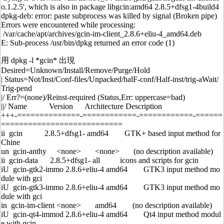
o.1.2.5', which is also in package libgcin:amd64 2.8.5+dfsg1-4build4
dpkg-deb: error: paste subprocess was killed by signal (Broken pipe)
Errors were encountered while processing:
/var/cache/apt/archives/gcin-im-client_2.8.6+eliu-4_amd64.deb
E: Sub-process /usr/bin/dpkg returned an error code (1)
用 dpkg -l *gcin* 出現
Desired=Unknown/Install/Remove/Purge/Hold
| Status=Not/Inst/Conf-files/Unpacked/halF-conf/Half-inst/trig-aWait/
Trig-pend
|/ Err?=(none)/Reinst-required (Status,Err: uppercase=bad)
||/ Name Version Architecture Description
+++-==============-============-============-======
===========================
ii gcin 2.8.5+dfsg1- amd64 GTK+ based input method for
Chine
un gcin-anthy <none> <none> (no description available)
ii gcin-data 2.8.5+dfsg1- all icons and scripts for gcin
iU gcin-gtk2-immo 2.8.6+eliu-4 amd64 GTK3 input method mo
dule with gci
iU gcin-gtk3-immo 2.8.6+eliu-4 amd64 GTK3 input method mo
dule with gci
in gcin-im-client <none> amd64 (no description available)
iU gcin-qt4-immod 2.8.6+eliu-4 amd64 Qt4 input method modul
e with gcin