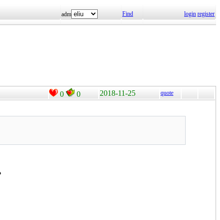
Find
login
register
adm
2018-11-25
quote
0
0
？