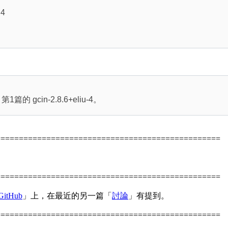
d4
gcin-2.8.6+eliu-4。
=================================================
=================================================
GitHub
」上，在最近的另一篇「
討論
」有提到。
=================================================