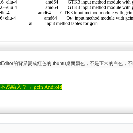
.6+eliu-4 amd64 GTK3 input method module with gcin
.6+eliu-4 amd64 GTK3 input method module with gcin
liu-4 amd64 GTK3 input method module with gcin as
6+eliu-4 amd64 Qt4 input method module with gcin a
 all input method tables for gcin
TextEditor的背景變成紅色的ubuntu桌面顏色，不是正常的白色
輸入？→ gcin Android