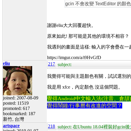
gcin 不會改變 TextEditor 的顏
謝謝eliu大大回覆超快。
原來如此! 那可能是其他的環境不相容？
我遇到的畫面是這樣: 輸入的字會疊在一起，加
https://imgur.com/a/i9HvGfD
eliu
217
subject:
我覺得可能與主題顏色有關，試試選別
我是用 xfce，內定顏色 沒這個問題。
joined: 2007-08-09
覺得Android中文輸入法(注音、倉頡)不易
posted: 11519
覺得鬧鐘/行事曆有改進的空間？
promoted: 617
bookmarked: 187
新竹, 台灣
artspace
218
subject: 在Ubuntu 18.04裡裝好g
joined: 2019-01-07