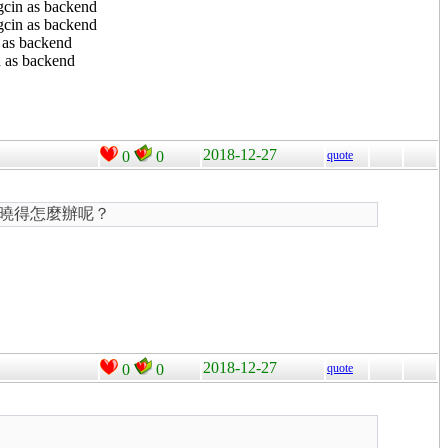
 as backend
 as backend
 backend
s backend
2018-12-27
0
0
quote
，不曉得怎麼辦呢？
2018-12-27
0
0
quote