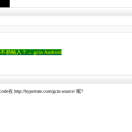
輸入？→ gcin Android
tp://hyperrate.com/gcin-source/ 呢?