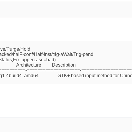
ve/Purge/Hold
acked/halF-conf/Half-inst/trig-aWait/Trig-pend
(Status,Err: uppercase=bad)
chitecture Description
==========-====================-===================
uild4 amd64 GTK+ based input method for Chines
=================================================