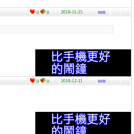
2018-11-25
quote
0
0
2018-12-11
quote
0
0