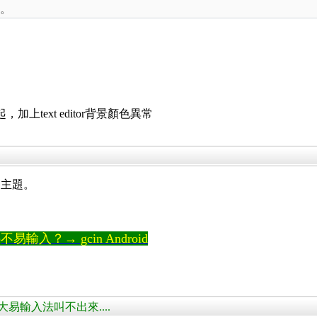
色。
上text editor背景顏色異常
的主題。
輸入？→ gcin Android
cin後大易輸入法叫不出來....