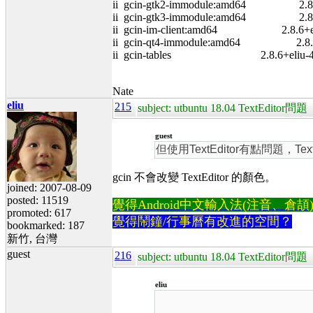
ii gcin-gtk2-immodule:amd64 2.8
ii gcin-gtk3-immodule:amd64 2.8
ii gcin-im-client:amd64 2.8.6+e
ii gcin-qt4-immodule:amd64 2.8.
ii gcin-tables 2.8.6+eliu-4
Nate
eliu
215
subject: utbuntu 18.04 TextEditor問題
guest
但使用TextEditor有點問題，
gcin 不會改變 TextEditor 的顏色。
joined: 2007-08-09
posted: 11519
覺得Android中文輸入法(注音、倉頡)不易
promoted: 617
覺得鬧鐘/行事曆有改進的空間？
bookmarked: 187
新竹, 台灣
guest
216
subject: utbuntu 18.04 TextEditor問題
eliu