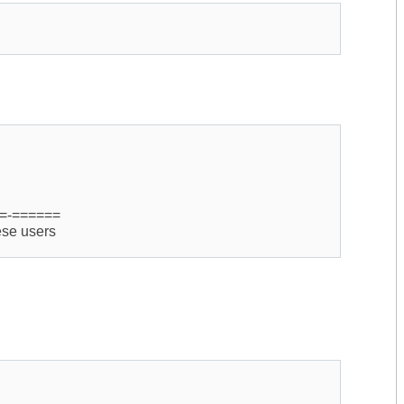
=-======
e users