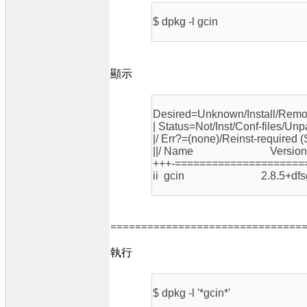
$ dpkg -l gcin
顯示
Desired=Unknown/Install/Remo
| Status=Not/Inst/Conf-files/Unp
|/ Err?=(none)/Reinst-required 
||/ Name Version Ar
+++-=====================
ii gcin 2.8.5+dfsg1-4b
===============================
執行
$ dpkg -l '*gcin*'