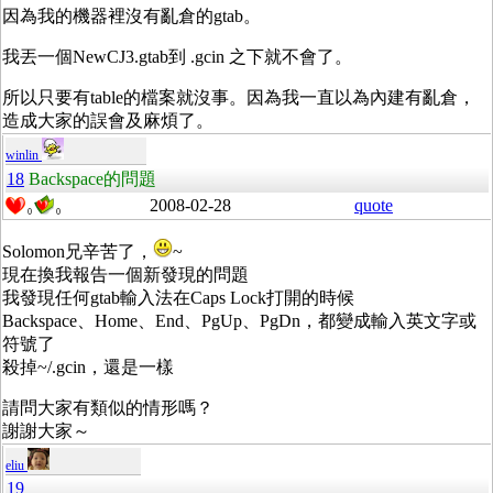
因為我的機器裡沒有亂倉的gtab。
我丟一個NewCJ3.gtab到 .gcin 之下就不會了。
所以只要有table的檔案就沒事。因為我一直以為內建有亂倉，
造成大家的誤會及麻煩了。
winlin
18
Backspace的問題
2008-02-28
quote
0
0
Solomon兄辛苦了，
~
現在換我報告一個新發現的問題
我發現任何gtab輸入法在Caps Lock打開的時候
Backspace、Home、End、PgUp、PgDn，都變成輸入英文字或
符號了
殺掉~/.gcin，還是一樣
請問大家有類似的情形嗎？
謝謝大家～
eliu
19