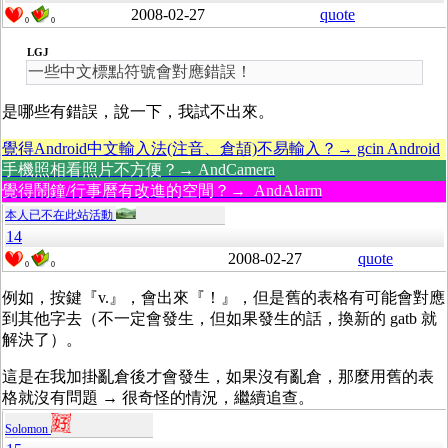
2008-02-27
quote
0
0
LGJ
一些中文標點符號會對應錯誤！
是哪些有錯誤，說一下，我試不出來。
覺得Android中文輸入法(注音、倉頡)不易輸入？→ gcin Android
手機照相看照片不方便？→ AndCamera
覺得鬧鐘/行事曆有改進的空間？→ AndAlarm
本人已不在此站活動
14
2008-02-27
quote
0
0
例如，按鍵『v.』，會出來『！』，但是舊的表格有可能會對應
到其他字去（不一定會發生，但如果發生的話，換新的 gatb 就
解決了）。
這是在我加掛亂倉後才會發生，如果沒有亂倉，那麼用舊的表
格就沒有問題 → 很奇怪的情況，繼續追查。
Solomon