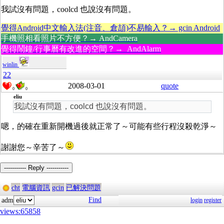
我試沒有問題，coolcd 也說沒有問題。
覺得Android中文輸入法(注音、倉頡)不易輸入？→ gcin Android
手機照相看照片不方便？→ AndCamera
覺得鬧鐘/行事曆有改進的空間？→ AndAlarm
winlin
22
2008-03-01
quote
0
0
eliu
我試沒有問題，coolcd 也說沒有問題。
嗯，的確在重新開機過後就正常了～可能有些行程沒殺乾淨～
謝謝您～辛苦了～
----------- Reply -----------
cht
電腦資訊
gcin
已解決問題
Find
adm
login
register
views:65858