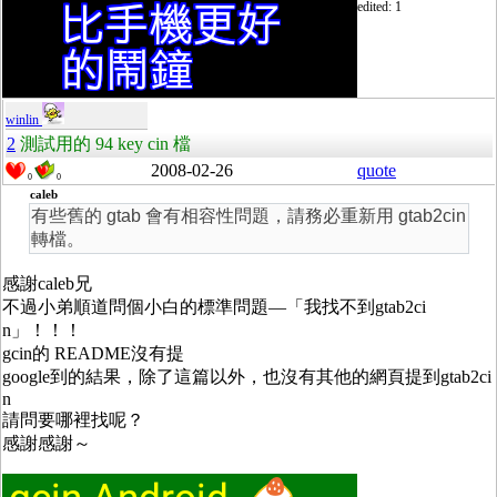
edited: 1
winlin
2
測試用的 94 key cin 檔
2008-02-26
quote
0
0
caleb
有些舊的 gtab 會有相容性問題，請務必重新用 gtab2cin
轉檔。
感謝caleb兄
不過小弟順道問個小白的標準問題—「我找不到gtab2ci
n」！！！
gcin的 README沒有提
google到的結果，除了這篇以外，也沒有其他的網頁提到gtab2ci
n
請問要哪裡找呢？
感謝感謝～