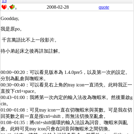
15
2008-02-28
quote
1
0
Goodday,
我是原po。
千言萬語比不上一段影片。
待小弟起床之後再詳加註解。
00:00~00:20：可以看見版本為 1.4.0pre5，以及第一次的設定。
分別為亂倉與嘸蝦米。
00:30~00:40：可以看見右上角的tray icon一直消失。此時我正一
直按下ctrl+space。
00:43~01:00：我將第一次內定的輸入法改為嘸蝦米。然後重啟g
cin。
01:00~01:08：可見tray icon一直在切嘸蝦米與英數。可是我在切
回英數之前一直是按ctrl+shift，而無法切換至亂倉。
01:08~01:35：將ctrl+shift循環的輸入法設為詞音、嘸蝦米與亂
倉。此時可見tray icon只會在詞音與嘸蝦米之間切換。