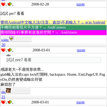
2008-02-28
quote
0
0
試試 pre7 看看
覺得Android中文輸入法(注音、倉頡)不易輸入？→ gcin Android
手機照相看照片不方便？→ AndCamera
覺得鬧鐘/行事曆有改進的空間？→ AndAlarm
winlin
20
2008-03-01
quote
0
0
eliu
試試 pre7 看看
感謝老大~不過情形依舊...
gtab輸入法在caps lock打開時, backspace, Home, End,PageUP, Pag
eDn,仍然會變成輸出符號
麻煩您了
eliu
21
2008-03-01
quote
0
0