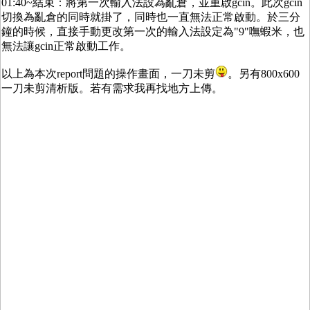
01:40~結束：將第一次輸入法設為亂倉，並重啟gcin。此次gcin
切換為亂倉的同時就掛了，同時也一直無法正常啟動。於三分
鐘的時候，直接手動更改第一次的輸入法設定為"9"嘸蝦米，也
無法讓gcin正常啟動工作。
以上為本次report問題的操作畫面，一刀未剪
。另有800x600
一刀未剪清析版。若有需求我再找地方上傳。