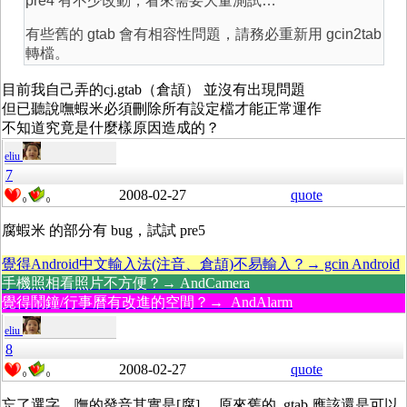
pre4 有不少改動，看來需要大量測試…
有些舊的 gtab 會有相容性問題，請務必重新用 gcin2tab
轉檔。
目前我自己弄的cj.gtab（倉頡） 並沒有出現問題
但已聽說嘸蝦米必須刪除所有設定檔才能正常運作
不知道究竟是什麼樣原因造成的？
eliu
7
2008-02-27
quote
0
0
腐蝦米 的部分有 bug，試試 pre5
覺得Android中文輸入法(注音、倉頡)不易輸入？→ gcin Android
手機照相看照片不方便？→ AndCamera
覺得鬧鐘/行事曆有改進的空間？→ AndAlarm
eliu
8
2008-02-27
quote
0
0
忘了選字，嘸的發音其實是[腐] 。原來舊的 .gtab 應該還是可以