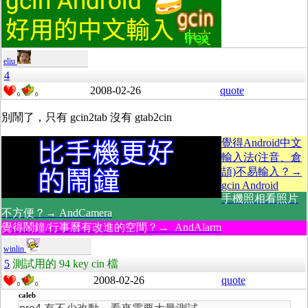
eliu
4
2008-02-26
quote
0
0
別鬧了，只有 gcin2tab 沒有 gtab2cin
覺得Android中文
輸入法(注音、倉
頡)不易輸入？→
gcin Android
手機照相看照片
不方便？→ AndCamera
覺得鬧鐘/行事曆有改進的空間？→ AndAlarm
winlin
5
測試用的 94 key cin 檔
2008-02-26
quote
0
0
caleb