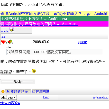
我試沒有問題，coolcd 也說沒有問題。
覺得Android中文輸入法(注音、倉頡)不易輸入？→ gcin Android
手機照相看照片不方便？→ AndCamera
覺得鬧鐘/行事曆有改進的空間？→ AndAlarm
winlin
22
2008-03-01
quote
0
0
eliu
我試沒有問題，coolcd 也說沒有問題。
嗯，的確在重新開機過後就正常了～可能有些行程沒殺乾淨～
謝謝您～辛苦了～
----------- Reply -----------
cht
電腦資訊
gcin
已解決問題
Find
adm
login
register
views:65924