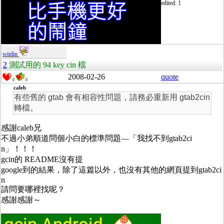
edited: 1
winlin
2
測試用的 94 key cin 檔
2008-02-26
quote
0
0
caleb
有些舊的 gtab 會有相容性問題，請務必重新用 gtab2cin
轉檔。
感謝caleb兄
不過小弟順道問個小白的標準問題—「我找不到gtab2ci
n」！！！
gcin的 README沒有提
google到的結果，除了這篇以外，也沒有其他的網頁提到gtab2ci
n
請問要哪裡找呢？
感謝感謝～