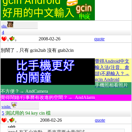
eliu
4
2008-02-26
quote
0
0
別鬧了，只有 gcin2tab 沒有 gtab2cin
覺得Android中文
輸入法(注音、倉
頡)不易輸入？→
gcin Android
手機照相看照片
不方便？→ AndCamera
覺得鬧鐘/行事曆有改進的空間？→ AndAlarm
winlin
5
測試用的 94 key cin 檔
2008-02-26
quote
0
0
caleb