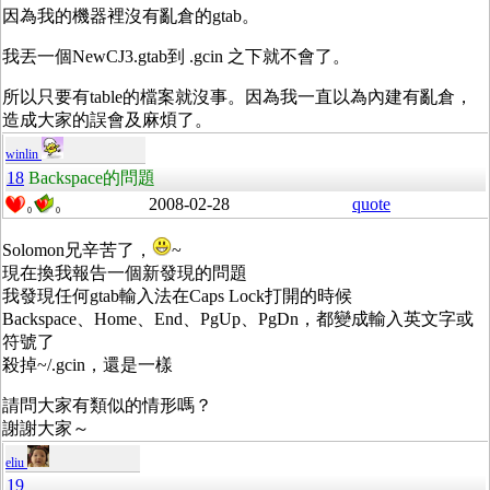
因為我的機器裡沒有亂倉的gtab。
我丟一個NewCJ3.gtab到 .gcin 之下就不會了。
所以只要有table的檔案就沒事。因為我一直以為內建有亂倉，
造成大家的誤會及麻煩了。
winlin
18
Backspace的問題
2008-02-28
quote
0
0
Solomon兄辛苦了，
~
現在換我報告一個新發現的問題
我發現任何gtab輸入法在Caps Lock打開的時候
Backspace、Home、End、PgUp、PgDn，都變成輸入英文字或
符號了
殺掉~/.gcin，還是一樣
請問大家有類似的情形嗎？
謝謝大家～
eliu
19