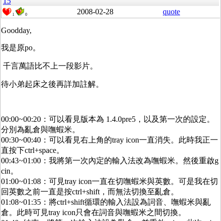
15
2008-02-28
quote
1
0
Goodday,
我是原po。
千言萬語比不上一段影片。
待小弟起床之後再詳加註解。
00:00~00:20：可以看見版本為 1.4.0pre5，以及第一次的設定。
分別為亂倉與嘸蝦米。
00:30~00:40：可以看見右上角的tray icon一直消失。此時我正一
直按下ctrl+space。
00:43~01:00：我將第一次內定的輸入法改為嘸蝦米。然後重啟g
cin。
01:00~01:08：可見tray icon一直在切嘸蝦米與英數。可是我在切
回英數之前一直是按ctrl+shift，而無法切換至亂倉。
01:08~01:35：將ctrl+shift循環的輸入法設為詞音、嘸蝦米與亂
倉。此時可見tray icon只會在詞音與嘸蝦米之間切換。