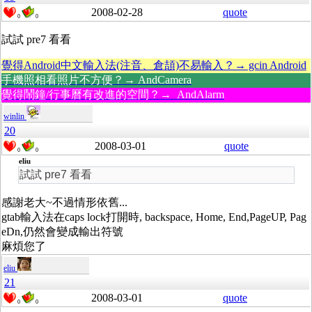
2008-02-28
quote
0
0
試試 pre7 看看
覺得Android中文輸入法(注音、倉頡)不易輸入？→ gcin Android
手機照相看照片不方便？→ AndCamera
覺得鬧鐘/行事曆有改進的空間？→ AndAlarm
winlin
20
2008-03-01
quote
0
0
eliu
試試 pre7 看看
感謝老大~不過情形依舊...
gtab輸入法在caps lock打開時, backspace, Home, End,PageUP, Pag
eDn,仍然會變成輸出符號
麻煩您了
eliu
21
2008-03-01
quote
0
0