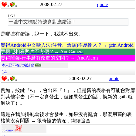
2008-02-27
quote
0
0
LGJ
一些中文標點符號會對應錯誤！
是哪些有錯誤，說一下，我試不出來。
覺得Android中文輸入法(注音、倉頡)不易輸入？→ gcin Android
手機照相看照片不方便？→ AndCamera
覺得鬧鐘/行事曆有改進的空間？→ AndAlarm
本人已不在此站活動
14
2008-02-27
quote
0
0
例如，按鍵『v.』，會出來『！』，但是舊的表格有可能會對應
到其他字去（不一定會發生，但如果發生的話，換新的 gatb 就
解決了）。
這是在我加掛亂倉後才會發生，如果沒有亂倉，那麼用舊的表
格就沒有問題 → 很奇怪的情況，繼續追查。
Solomon