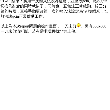
01:40~結束：將第一次輸入法設為亂倉，並重啟gcin。此次gcin
切換為亂倉的同時就掛了，同時也一直無法正常啟動。於三分
鐘的時候，直接手動更改第一次的輸入法設定為"9"嘸蝦米，也
無法讓gcin正常啟動工作。
以上為本次report問題的操作畫面，一刀未剪
。另有800x600
一刀未剪清析版。若有需求我再找地方上傳。