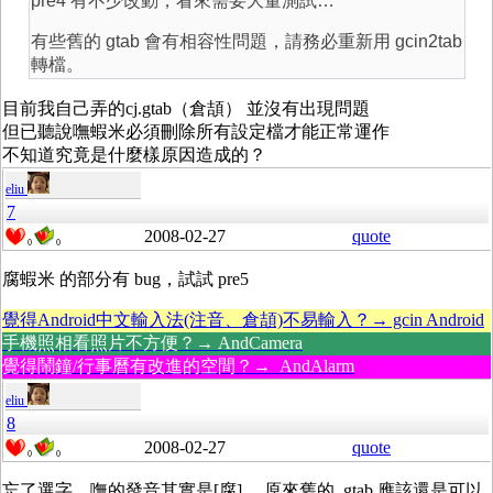
pre4 有不少改動，看來需要大量測試…
有些舊的 gtab 會有相容性問題，請務必重新用 gcin2tab
轉檔。
目前我自己弄的cj.gtab（倉頡） 並沒有出現問題
但已聽說嘸蝦米必須刪除所有設定檔才能正常運作
不知道究竟是什麼樣原因造成的？
eliu
7
2008-02-27
quote
0
0
腐蝦米 的部分有 bug，試試 pre5
覺得Android中文輸入法(注音、倉頡)不易輸入？→ gcin Android
手機照相看照片不方便？→ AndCamera
覺得鬧鐘/行事曆有改進的空間？→ AndAlarm
eliu
8
2008-02-27
quote
0
0
忘了選字，嘸的發音其實是[腐] 。原來舊的 .gtab 應該還是可以