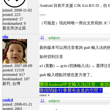
Android 目前不支援 CJK Ext-B/C/D
joined: 2008-11-02
-----
posted: 223
promoted: 17
（可能是）現此時唯一用台文所寫的 3C
bookmarked: 9
新北市汐止區
eliu
11
subject:
新的版本可以用注音查詢 gtab 輸入法的拆
如何切到注音
joined: 2007-08-09
a1 (英數) → gcin (切換輸入法) → 選擇注
posted: 11519
promoted: 617
gtab 輸入標點符號也更方便了。
bookmarked: 187
新竹, 台灣
覺得Android中文輸入法(注音、倉頡)不易
覺得鬧鐘/行事曆有改進的空間？
edited: 4
coolcd
12
subject:
joined: 2008-01-21
posted: 2601