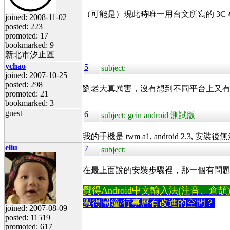
（可能是）現此時唯一用台文所寫的 3C
joined: 2008-11-02
posted: 223
promoted: 17
bookmarked: 9
新北市汐止區
ychao
5
subject:
joined: 2007-10-25
posted: 298
劉老大真厲害，沒有想到不同平台上又
promoted: 21
bookmarked: 3
guest
6
subject: gcin android 測試版
我的手機是 twm a1, android 2.3, 
eliu
7
subject:
在最上面說的安裝步驟裡，那一個有問
覺得Android中文輸入法(注音、倉頡)不易
覺得鬧鐘/行事曆有改進的空間？
joined: 2007-08-09
posted: 11519
promoted: 617