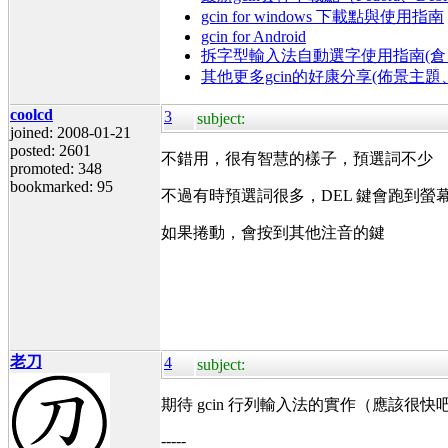
gcin for windows 下載點與使用指南
gcin for Android
拆字型輸入法自動選字使用指南(倉、
其他更多gcin的好康分享(佈景主
coolcd
3
subject:
joined: 2008-01-21
posted: 2601
不錯用，很有智慧的樣子，預選詞不少
promoted: 348
bookmarked: 95
不過有時預選詞很多，DEL 鍵會跑到螢
如果捲動，會按到其他注音的鍵
老刀
4
subject:
期待 gcin 行列輸入法的實作（應該很
-----