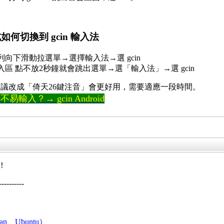
如何切換到 gcin 輸入法
狀態列向下滑動拉選單→選擇輸入法→選 gcin
文字輸入區 點不放2秒鐘就會跳出選單→選「輸入法」→選 gcin
議改成「倚天26鍵注音」會更好用，需要適應一段時間。
輸入？→ gcin Android
！
----------
an、Ubuntu）