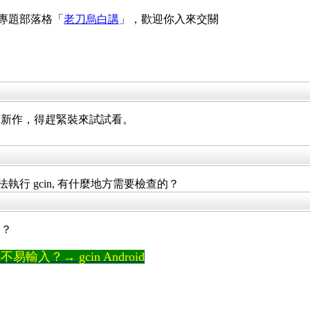
 專題部落格「
老刀烏白講
」，歡迎你入來交關
有新作，得趕緊裝來試試看。
安裝後無法執行 gcin, 有什麼地方需要檢查的？
題？
輸入？→ gcin Android