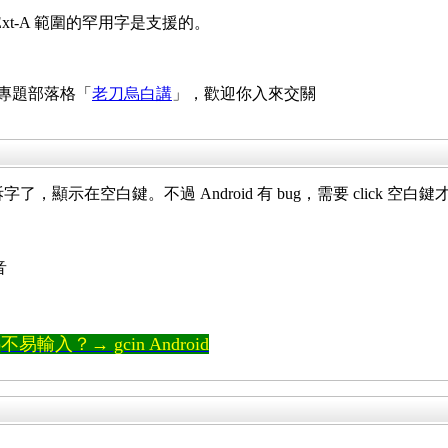
，但 Ext-A 範圍的罕用字是支援的。
 專題部落格「
老刀烏白講
」，歡迎你入來交關
字了，顯示在空白鍵。不過 Android 有 bug，需要 click 
音
輸入？→ gcin Android