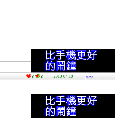
2013-04-10
0
0
quote