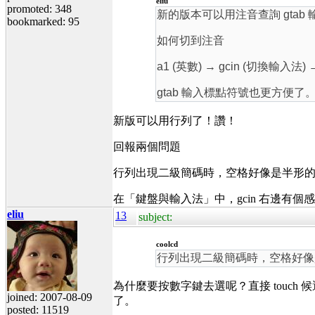
eliu
promoted: 348
新的版本可以用注音查詢 gtab 
bookmarked: 95
如何切到注音
a1 (英數) → gcin (切換輸入法
gtab 輸入標點符號也更方便了
新版可以用行列了！讚！
回報兩個問題
行列出現二級簡碼時，空格好像是半形
在「鍵盤與輸入法」中，gcin 右邊有個
eliu
13
subject:
coolcd
行列出現二級簡碼時，空格好像
為什麼要按數字鍵去選呢？直接 touch 候
joined: 2007-08-09
了。
posted: 11519