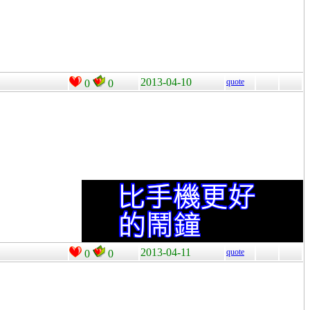
2013-04-10
quote
0
0
2013-04-11
quote
0
0