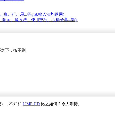
嘸、行、易...等
gtab輸入法均適用)
題、圖示、輸入法、使用技巧、心得分享...等)
幕之下，按不到
快吧），不知和
LIME HD
比之如何？令人期待。