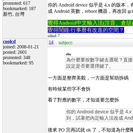
promoted: 617
你的 Android device 似乎是 4.x 的版本
bookmarked: 187
成 Android 英數，reboot 機器，再改回
新竹, 台灣
覺得Android中文輸入法(注音、倉頡)不易
覺得鬧鐘/行事曆有改進的空間？
edited: 7
coolcd
14
subject:
joined: 2008-01-21
posted: 2601
eliu
promoted: 348
為什麼要按數字鍵去選呢？直接 to
bookmarked: 95
設定是否要選擇鍵了。
一方面是整齊美觀，一方面是幫助拆碼
有時候某些字不會拆
看了對應的數字，才知道要怎麼拆
你的 Android device 似乎是 4
到，試著把內定輸入法改成 Andro
後來 PO 完再試就 ok 了，不知道為什