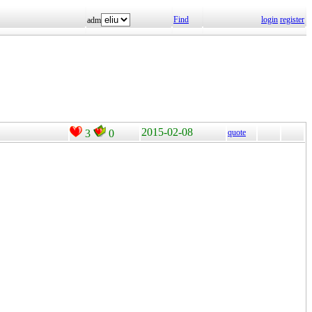
Find
login
register
adm
2015-02-08
3
0
quote