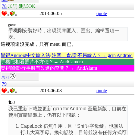
78
加詞 測試OK
2013-06-05
quote
0
0
guest
手機剛安裝好時，出現詞庫匯入、匯出、編輯選項一
次。
這幾項還沒完成，只有 menu 而已。
覺得Android中文輸入法(注音、倉頡)不易輸入？→ gcin Android
手機照相看照片不方便？→ AndCamera
覺得鬧鐘/行事曆有改進的空間？→ AndAlarm
老刀
79
2013-06-08
quote
0
0
老刀
我已重新下載並更新 gcin for Android 至最新版，目前在
使用實體鍵盤上，仍有以下問題：
CapsLock 仍無作用，且「Shift+字母鍵」也無法
打出大寫字母。換句話說，目前並沒有任何方式可