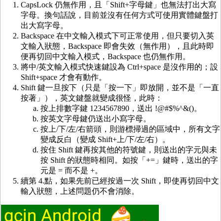
CapsLock 仍無作用，且「Shift+字母鍵」也無法打出大寫
字母。換句話說，目前並沒有任何方式可使用實體鍵盤打
出大寫字母。
Backspace 在中文輸入模式下可正常使用，但只要切入英
文輸入狀態，Backspace 即會失效（無作用），且此時即
便再切回中文輸入模式，Backspace 也仍無作用。
將中/英文輸入模式快速鍵設為 Ctrl+space 是沒作用的；設
Shift+space 才會有動作。
Shift 鍵一旦按下（只是「按一下」即放開，並不是「一直
按著」），英文鍵盤就變成很怪，此時：
按上排數字鍵 1234567890，送出 !@#$%^&()。
按英文字母鍵仍送出小寫字母。
按上/下/左/右箭頭，則游標掃過的區域中，所有文字
變成反白（變成 Shift+上/下/左/右）。
按住 Shift 鍵再按其他的符號鍵，則送出的字元與未
按 Shift 的狀態時相同。如按「+=」鍵時，送出的字
元是 = 而不是 +。
續第 4.點，如果先前已經按過一次 Shift，即使再切回中文
輸入狀態，上述問題仍不會消除。