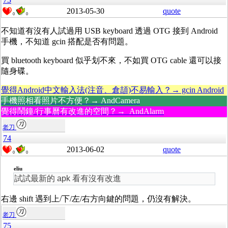
2013-05-30
quote
0
0
不知道有沒有人試過用 USB keyboard 透過 OTG 接到 Android
手機，不知道 gcin 搭配是否有問題。
買 bluetooth keyboard 似乎划不來，不如買 OTG cable 還可以接
隨身碟。
覺得Android中文輸入法(注音、倉頡)不易輸入？→ gcin Android
手機照相看照片不方便？→ AndCamera
覺得鬧鐘/行事曆有改進的空間？→ AndAlarm
老刀
74
2013-06-02
quote
0
0
eliu
試試最新的 apk 看有沒有改進
右邊 shift 遇到上/下/左/右方向鍵的問題，仍沒有解決。
老刀
75