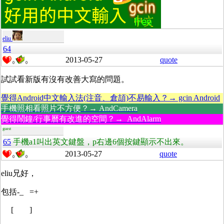
eliu
64
2013-05-27
quote
0
0
試試看新版有沒有改善大寫的問題。
覺得Android中文輸入法(注音、倉頡)不易輸入？→ gcin Android
手機照相看照片不方便？→ AndCamera
覺得鬧鐘/行事曆有改進的空間？→ AndAlarm
guest
65
手機a1叫出英文鍵盤，p右邊6個按鍵顯示不出來。
2013-05-27
quote
0
0
eliu兄好，
包括-_ =+
[ ]