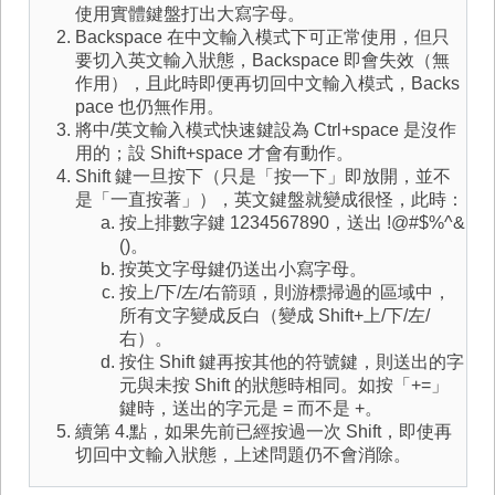
使用實體鍵盤打出大寫字母。
Backspace 在中文輸入模式下可正常使用，但只
要切入英文輸入狀態，Backspace 即會失效（無
作用），且此時即便再切回中文輸入模式，Backs
pace 也仍無作用。
將中/英文輸入模式快速鍵設為 Ctrl+space 是沒作
用的；設 Shift+space 才會有動作。
Shift 鍵一旦按下（只是「按一下」即放開，並不
是「一直按著」），英文鍵盤就變成很怪，此時：
按上排數字鍵 1234567890，送出 !@#$%^&
()。
按英文字母鍵仍送出小寫字母。
按上/下/左/右箭頭，則游標掃過的區域中，
所有文字變成反白（變成 Shift+上/下/左/
右）。
按住 Shift 鍵再按其他的符號鍵，則送出的字
元與未按 Shift 的狀態時相同。如按「+=」
鍵時，送出的字元是 = 而不是 +。
續第 4.點，如果先前已經按過一次 Shift，即使再
切回中文輸入狀態，上述問題仍不會消除。