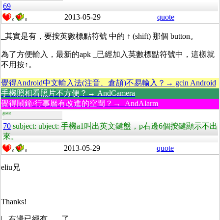
69
2013-05-29
quote
0
0
_其實是有，要按英數標點符號 中的 ↑ (shift) 那個 button。
為了方便輸入，最新的apk _已經加入英數標點符號中，這樣就
不用按↑。
覺得Android中文輸入法(注音、倉頡)不易輸入？→ gcin Android
手機照相看照片不方便？→ AndCamera
覺得鬧鐘/行事曆有改進的空間？→ AndAlarm
guest
70
subject: ubject: 手機a1叫出英文鍵盤，p右邊6個按鍵顯示不出
來。
2013-05-29
quote
0
0
eliu兄
Thanks!
| 右邊已經有 _ 了。