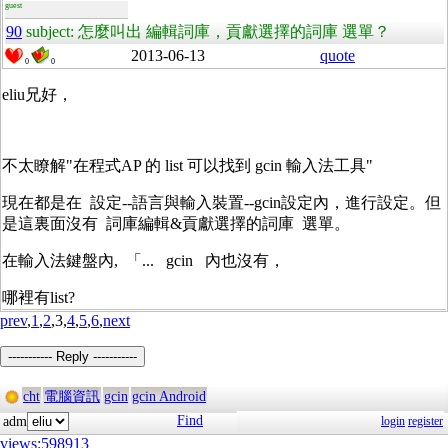
guest
90
subject: 怎麼叫出 編輯詞庫，貢獻選擇的詞庫 選單？
2013-06-13
quote
0
0
eliu兄好，
不太瞭解"在程式AP 的 list 可以找到 gcin 輸入法工具"
現在都是在 設定--語言與輸入裝置--gcin設定內，進行設定。但
是這裏面沒有 詞庫編輯&貢獻選擇的詞庫 選單。
在輸入法鍵盤內, 「... gcin 內也沒有，
哪裡有list?
prev
,
1
,
2
,3,
4
,
5
,
6
,
next
----------- Reply -----------
cht
電腦資訊
gcin
gcin Android
Find
adm
login
register
views:598913