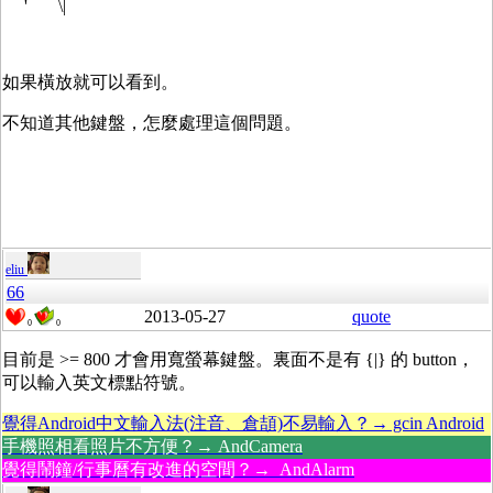
' \|
如果橫放就可以看到。
不知道其他鍵盤，怎麼處理這個問題。
eliu
66
2013-05-27
quote
0
0
目前是 >= 800 才會用寬螢幕鍵盤。裏面不是有 {|} 的 button，
可以輸入英文標點符號。
覺得Android中文輸入法(注音、倉頡)不易輸入？→ gcin Android
手機照相看照片不方便？→ AndCamera
覺得鬧鐘/行事曆有改進的空間？→ AndAlarm