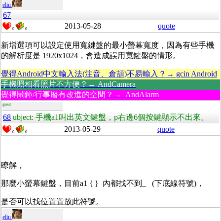
eliu
67
2013-05-28
quote
0
0
新增選項可以設定使用寬鍵盤的最小螢幕寬度，因為有些手機
的解析度是 1920x1024，會造成誤用寬鍵盤的情形。
覺得Android中文輸入法(注音、倉頡)不易輸入？→ gcin Android
手機照相看照片不方便？→ AndCamera
覺得鬧鐘/行事曆有改進的空間？→ AndAlarm
guest
68
ubject: 手機a1叫出英文鍵盤，p右邊6個按鍵顯示不出來。
2013-05-29
quote
0
0
瞭解，
那麼小螢幕鍵盤，目前a1 {|} 內都找不到_ (下底線符號)，
是否可以找位置置放此符號。
eliu