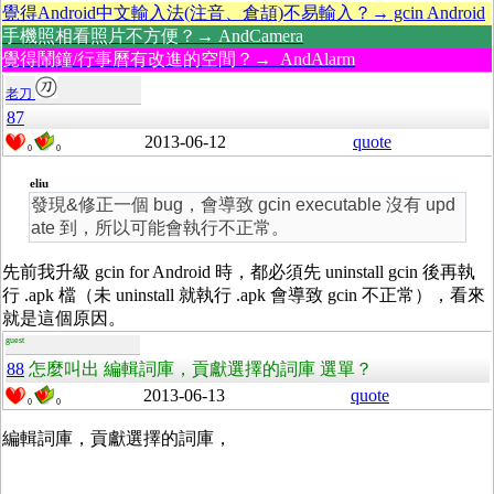
覺得Android中文輸入法(注音、倉頡)不易輸入？→ gcin Android
手機照相看照片不方便？→ AndCamera
覺得鬧鐘/行事曆有改進的空間？→ AndAlarm
老刀
87
2013-06-12
quote
0
0
eliu
發現&修正一個 bug，會導致 gcin executable 沒有 upd
ate 到，所以可能會執行不正常。
先前我升級 gcin for Android 時，都必須先 uninstall gcin 後再執
行 .apk 檔（未 uninstall 就執行 .apk 會導致 gcin 不正常），看來
就是這個原因。
guest
88
怎麼叫出 編輯詞庫，貢獻選擇的詞庫 選單？
2013-06-13
quote
0
0
編輯詞庫，貢獻選擇的詞庫，