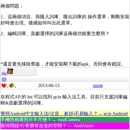
兩個問題；
1、這兩個項目、與匯入詞庫、匯出詞庫的 操作選單，剛剛安裝
好時會出現。後續如何叫出此選單。
2、編輯詞庫、貢獻選擇的詞庫這兩個功能要怎麼用？
*還是要先移除舊版，才能安裝剛下載的apk。否則會有錯誤。
eliu
89
2013-06-13
quote
0
0
在程式AP 的 list 可以找到 gcin 輸入法工具。目前只支援詞庫編
輯&貢獻選擇的詞庫。
覺得Android中文輸入法(注音、倉頡)不易輸入？→ gcin Android
手機照相看照片不方便？→ AndCamera
覺得鬧鐘/行事曆有改進的空間？→ AndAlarm