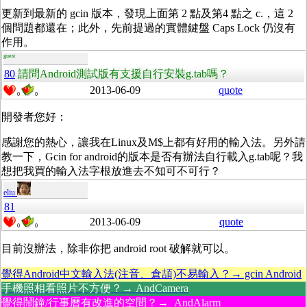
更新到最新的 gcin 版本，發現上面第 2 點及第4 點之 c.，這 2
個問題都還在；此外，先前提過的實體鍵盤 Caps Lock 仍沒有
作用。
guest
80
請問Android測試版有支援自行安裝g.tab嗎？
2013-06-09
quote
0
0
開發者您好：
感謝您的熱心，讓我在Linux及M$上都有好用的輸入法。另外請
教一下，Gcin for android的版本是否有辦法自行載入g.tab呢？我
想把我買的輸入法字根放進去不知可不可行？
eliu
81
2013-06-09
quote
0
0
目前沒辦法，除非你把 android root 破解就可以。
覺得Android中文輸入法(注音、倉頡)不易輸入？→ gcin Android
手機照相看照片不方便？→ AndCamera
覺得鬧鐘/行事曆有改進的空間？→ AndAlarm