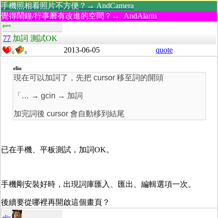
手機照相看照片不方便？→ AndCamera
覺得鬧鐘/行事曆有改進的空間？→ AndAlarm
guest
77
加詞 測試OK
2013-06-05
quote
0
0
eliu
現在可以加詞了，先把 cursor 移至詞的開頭
「… → gcin → 加詞
加完詞後 cursor 會自動移到結尾
已在手機、平板測試，加詞OK。
手機剛安裝好時，出現詞庫匯入、匯出、編輯選項一次。
後續要從哪裡再開啟這個畫頁？
eliu