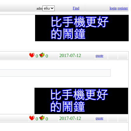
Find
login
register
adm
2017-07-12
0
0
quote
2017-07-12
quote
0
0