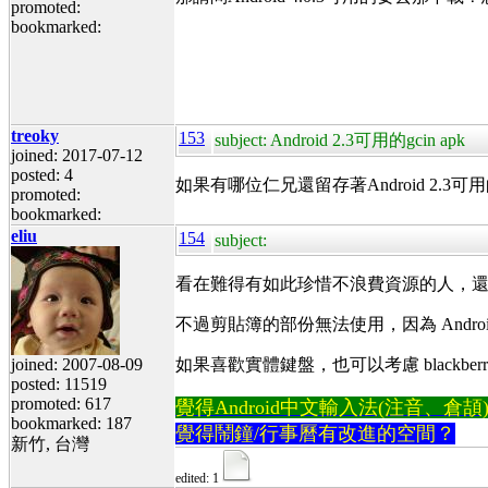
promoted:
bookmarked:
treoky
153
subject: Android 2.3可用的gcin apk
joined: 2017-07-12
posted: 4
如果有哪位仁兄還留存著Android 2.3可
promoted:
bookmarked:
eliu
154
subject:
看在難得有如此珍惜不浪費資源的人，還在用 A
不過剪貼簿的部份無法使用，因為 Android
joined: 2007-08-09
如果喜歡實體鍵盤，也可以考慮 blackberry 
posted: 11519
promoted: 617
覺得Android中文輸入法(注音、倉頡)不易
bookmarked: 187
覺得鬧鐘/行事曆有改進的空間？
新竹, 台灣
edited: 1