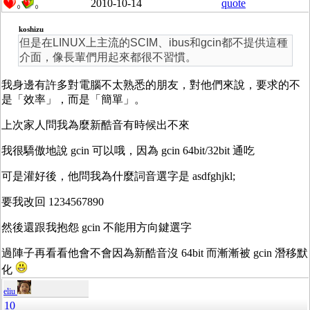
2010-10-14
quote
0
0
koshizu
但是在LINUX上主流的SCIM、ibus和gcin都不提供這種
介面，像長輩們用起來都很不習慣。
我身邊有許多對電腦不太熟悉的朋友，對他們來說，要求的不
是「效率」，而是「簡單」。
上次家人問我為麼新酷音有時候出不來
我很驕傲地說 gcin 可以哦，因為 gcin 64bit/32bit 通吃
可是灌好後，他問我為什麼詞音選字是 asdfghjkl;
要我改回 1234567890
然後還跟我抱怨 gcin 不能用方向鍵選字
過陣子再看看他會不會因為新酷音沒 64bit 而漸漸被 gcin 潛移默
化
eliu
10