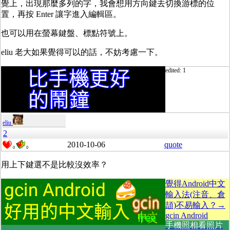
覺上，出現那麼多列的字，我會想用方向鍵去切換游標的位
置，再按 Enter 讓字進入編輯區。
也可以用在螢幕鍵盤、標點符號上。
eliu 老大如果覺得可以的話，不妨考慮一下。
edited: 1
eliu
2
2010-10-06
quote
0
0
用上下鍵選不是比較沒效率？
覺得Android中文
輸入法(注音、倉
頡)不易輸入？→
gcin Android
手機照相看照片