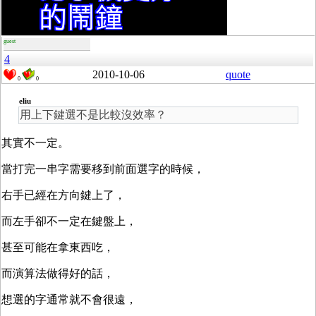
guest
4
2010-10-06
quote
0
0
eliu
用上下鍵選不是比較沒效率？
其實不一定。
當打完一串字需要移到前面選字的時候，
右手已經在方向鍵上了，
而左手卻不一定在鍵盤上，
甚至可能在拿東西吃，
而演算法做得好的話，
想選的字通常就不會很遠，