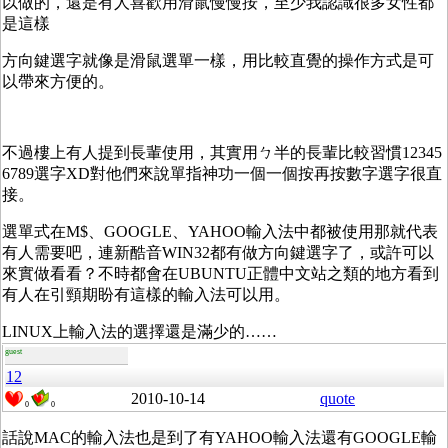
以做的，還是有人喜歡用滑鼠慢慢按，至少我認識很多女性都
是這樣
方向鍵選字就像是滑鼠選單一樣，用比較直覺的操作方式是可
以帶來方便的。
不過樓上有人提到長輩使用，其實用ㄅ半的長輩比較習慣12345
6789選字XD對他們來說單指神功一個一個按再按數字選字很直
接。
選單式在M$、GOOGLE、YAHOO輸入法中都被使用那就代表
有人需要吧，連新酷音WIN32都有做方向鍵選字了，或許可以
來實做看看？不時都會在UBUNTU正體中文站之類的地方看到
有人在引頸期盼有這樣的輸入法可以用。
LINUX上輸入法的選擇還是滿少的……
guest
12
2010-10-14
quote
0
0
話說MAC的輸入法也是到了有YAHOO輸入法還有GOOGLE輸