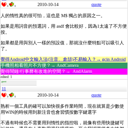
2010-10-14
quote
0
0
人的惰性真的很可怕，這也是 M$ 獨占的原因之一。
如果是用詞音的預選詞，用 asdf 會比較好，因為1太遠了不方便
按。
如果都是用與別人一樣的預設值，那就沒什麼特點可以吸引人
了。
覺得Android中文輸入法(注音、倉頡)不易輸入？→ gcin Android
手機照相看照片不方便？→ AndCamera
覺得鬧鐘/行事曆有改進的空間？→ AndAlarm
edited: 1
guest
11
2010-10-14
quote
0
0
熟析一個工具的確可以加快很多作業時間，現在就算是少數使
用WIN的時候用到新注音也會習慣按數字鍵選字
不過有時候也不需要用到惰性的指控啦，就像有些用快捷鍵可