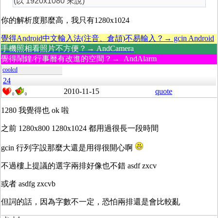
(以 1920x1080 來說)
你的解析度那麼高，我只有1280x1024
覺得Android中文輸入法(注音、倉頡)不易輸入？→ gcin Android
手機照相看照片不方便？→ AndCamera
覺得鬧鐘/行事曆有改進的空間？→ AndAlarm
coolcd
24
2010-11-15
quote
0
0
1280 我覺得也 ok 啦
之前 1280x800 1280x1024 都用過很長一段時間
gcin 行列字設那麼大還是用得很開心啊
不過樓上提議的選字兩排好像也不錯 asdf zxcv
或者 asdfg zxcvb
但詞的話，因為字數不一定，恐怕兩排還是會比較亂