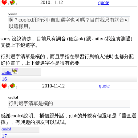
2010-11-12
quote
0
0
winlin
啊？coolcd用行列+自動選字也可嗎？目前我只有詞音可
以這樣用。
sorry 沒說清楚，目前只有詞音 (確定ok) 跟 anthy (我沒實測過)
支援上下鍵選字。
行列選字清單是橫的，而且手指在學習行列輸入法時也都分配
好位置了，上下鍵選字不是很有必要
winlin
16
2010-11-12
quote
0
0
coolcd
行列選字清單是橫的
感謝coolcd說明。 插個題外話，gtab的外觀有個選項是「垂直選
擇」，有興趣的朋友可以試試。
coolcd
17