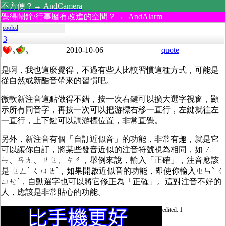
不方便？→ AndCamera
覺得鬧鐘/行事曆有改進的空間？→ AndAlarm
coolcd
3
2010-10-06
quote
0
0
是啊，我也這麼覺得，不過有些人比較習慣這種方式，可能是
從自然或新酷音帶來的習慣吧。
微軟新注音這點做得不錯，按一次右鍵可以擴大選字視窗，顯
示所有同音字，再按一次可以把游標右移一直行，左鍵就往左
一直行，上下鍵可以調游標位置，非常直覺。
另外，新注音有個「自訂近似音」的功能，非常有趣，就是它
可以讓你自訂，將某些發音近似的注音符號視為相同，如 ㄥ
ㄣ、ㄢㄤ、ㄗㄓ、ㄘㄔ，舉例來說，輸入「正確」，注音應該
是 ㄓㄥˋ ㄑㄩㄝˋ，如果開啟近似音的功能，即使你輸入ㄓㄣˋ ㄑ
ㄩㄝˋ，自動選字也可以將它修正為「正確」。這對注音不好的
人，應該是非常貼心的功能。
edited: 1