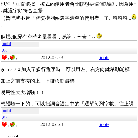
也許「垂直選擇」模式的使用者會比較想要這個功能，因為用↑
↓鍵選字頗符合直覺。
（暫時就不管「習慣橫列候選字清單的使用者」了...科科科...
）
麻煩eliu兄有空時考量看看，感謝～辛苦了～
coolcd
28
2012-02-23
quote
0
0
gcin 2.7.4 加入了多行選字時，可以用左、右方向鍵移動游標
加上之前支援的上、下鍵移動游標
易用性大大增強！！
想體驗一下的，可以把詞音設定中的「選單每列字數」往上調
coolcd
29
2012-02-23
quote
0
0
coolcd