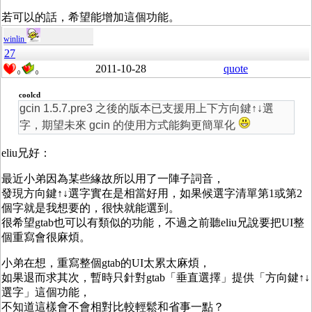
若可以的話，希望能增加這個功能。
winlin
27
2011-10-28
quote
0
0
coolcd
gcin 1.5.7.pre3 之後的版本已支援用上下方向鍵↑↓選
字，期望未來 gcin 的使用方式能夠更簡單化
eliu兄好：
最近小弟因為某些緣故所以用了一陣子詞音，
發現方向鍵↑↓選字實在是相當好用，如果候選字清單第1或第2
個字就是我想要的，很快就能選到。
很希望gtab也可以有類似的功能，不過之前聽eliu兄說要把UI整
個重寫會很麻煩。
小弟在想，重寫整個gtab的UI太累太麻煩，
如果退而求其次，暫時只針對gtab「垂直選擇」提供「方向鍵↑↓
選字」這個功能，
不知道這樣會不會相對比較輕鬆和省事一點？