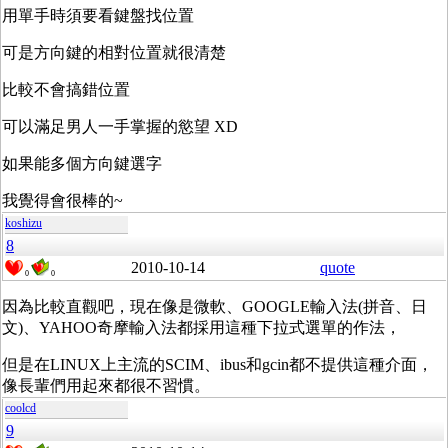
用單手時須要看鍵盤找位置
可是方向鍵的相對位置就很清楚
比較不會搞錯位置
可以滿足男人一手掌握的慾望 XD
如果能多個方向鍵選字
我覺得會很棒的~
koshizu
8
2010-10-14
quote
0
0
因為比較直觀吧，現在像是微軟、GOOGLE輸入法(拼音、日
文)、YAHOO奇摩輸入法都採用這種下拉式選單的作法，
但是在LINUX上主流的SCIM、ibus和gcin都不提供這種介面，
像長輩們用起來都很不習慣。
coolcd
9