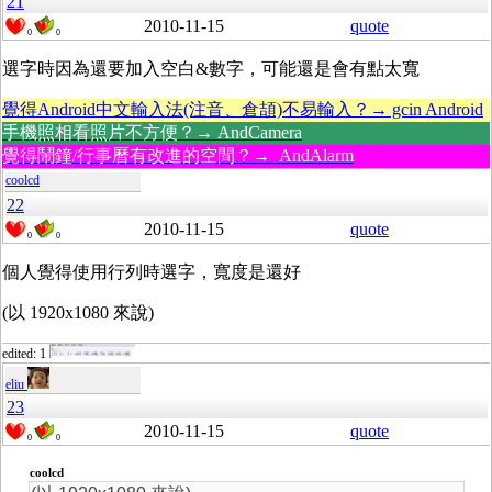
21
2010-11-15
quote
0
0
選字時因為還要加入空白&數字，可能還是會有點太寬
覺得Android中文輸入法(注音、倉頡)不易輸入？→ gcin Android
手機照相看照片不方便？→ AndCamera
覺得鬧鐘/行事曆有改進的空間？→ AndAlarm
coolcd
22
2010-11-15
quote
0
0
個人覺得使用行列時選字，寬度是還好
(以 1920x1080 來說)
edited: 1
eliu
23
2010-11-15
quote
0
0
coolcd