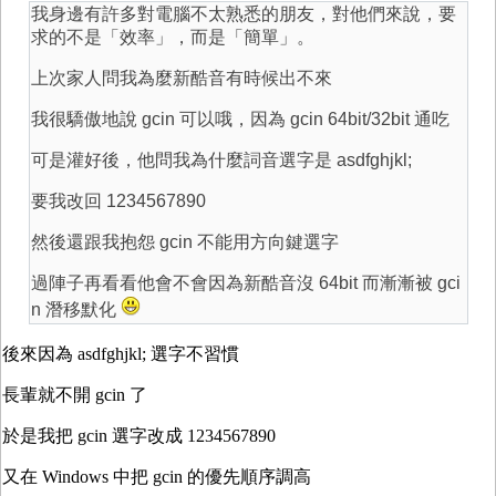
我身邊有許多對電腦不太熟悉的朋友，對他們來說，要
求的不是「效率」，而是「簡單」。
上次家人問我為麼新酷音有時候出不來
我很驕傲地說 gcin 可以哦，因為 gcin 64bit/32bit 通吃
可是灌好後，他問我為什麼詞音選字是 asdfghjkl;
要我改回 1234567890
然後還跟我抱怨 gcin 不能用方向鍵選字
過陣子再看看他會不會因為新酷音沒 64bit 而漸漸被 gci
n 潛移默化
後來因為 asdfghjkl; 選字不習慣
長輩就不開 gcin 了
於是我把 gcin 選字改成 1234567890
又在 Windows 中把 gcin 的優先順序調高