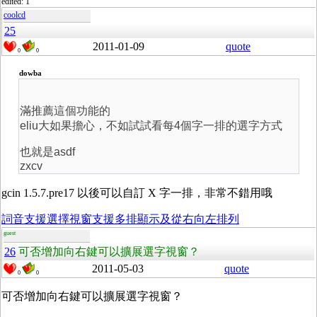
edited: 1
coolcd
25
2011-01-09
quote
0
0
dowba
滿推薦這個功能的
eliu大如果擔心，不如試試看每4個字一排的選字方式
也就是asdf
zxcv
gcin 1.5.7.pre17 以後可以自訂 X 字一排，非常不錯用哦
詞音支援選擇視窗支援多排顯示及從右向左排列
guest
26
可否增加向右鍵可以擴展選字視窗？
2011-05-03
quote
0
0
可否增加向右鍵可以擴展選字視窗？