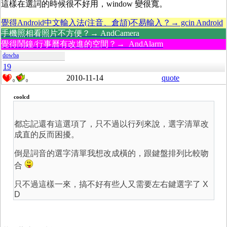
這樣在選詞的時候很不好用，window 變很寬。
覺得Android中文輸入法(注音、倉頡)不易輸入？→ gcin Android
手機照相看照片不方便？→ AndCamera
覺得鬧鐘/行事曆有改進的空間？→ AndAlarm
dowba
19
2010-11-14
quote
0
0
coolcd
都忘記還有這選項了，只不過以行列來說，選字清單改
成直的反而困擾。
倒是詞音的選字清單我想改成橫的，跟鍵盤排列比較吻
合
只不過這樣一來，搞不好有些人又需要左右鍵選字了 X
D