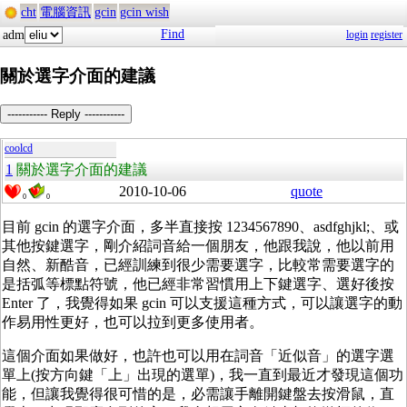
cht
電腦資訊
gcin
gcin wish
Find
adm
login
register
關於選字介面的建議
----------- Reply -----------
coolcd
1
關於選字介面的建議
2010-10-06
quote
0
0
目前 gcin 的選字介面，多半直接按 1234567890、asdfghjkl;、或
其他按鍵選字，剛介紹詞音給一個朋友，他跟我說，他以前用
自然、新酷音，已經訓練到很少需要選字，比較常需要選字的
是括弧等標點符號，他已經非常習慣用上下鍵選字、選好後按
Enter 了，我覺得如果 gcin 可以支援這種方式，可以讓選字的動
作易用性更好，也可以拉到更多使用者。
這個介面如果做好，也許也可以用在詞音「近似音」的選字選
單上(按方向鍵「上」出現的選單)，我一直到最近才發現這個功
能，但讓我覺得很可惜的是，必需讓手離開鍵盤去按滑鼠，直